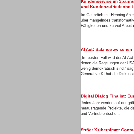
Kundenservice im Spannu
und Kundenzufriedenheit
Im Gespräch mit Henning Ahler
über mangelndes transformati
Dialer
Fähigkeiten und zu viel Arbei
AI Act: Balance zwischen
„Im besten Fall wird der AI Ac
Beratung /Consulting
denen die Regelungen der USA
wenig demokratisch sind,“ sa
Generative KI hat die Diskussi
Digital Dialog Finalist:
Beratung /Consulting
Jedes Jahr werden auf der gr
herausragende Projekte, die d
und Vertrieb entsche...
Ströer X übernimmt Cont