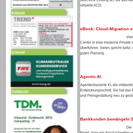
setzt eine Lösung an, die aus de
virtuelle ACD.
Inbound
eBook: Cloud-Migration v
Vie
Center in eine moderne Private 
Inbound
überführen. Vieles spricht dafür, 
guten Planung.
Agentic AI
Agentenbasierte KI, die mitdenkt
Outbound
Entwicklungsschritt. Sie hat das
und Preisgestaltung neu zu gest
Bankkunden bemängeln Sel
Die 
findet, dass ein Anruf schneller 