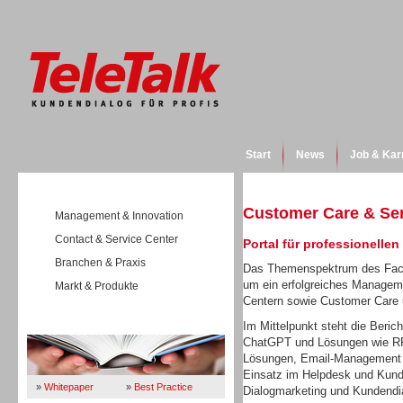
Start
News
Job & Kar
Customer Care & Se
Management & Innovation
Contact & Service Center
Portal für professionelle
Branchen & Praxis
Das Themenspektrum des Fach
um ein erfolgreiches Manageme
Markt & Produkte
Centern sowie Customer Care
Wissen
Im Mittelpunkt steht die Beric
ChatGPT und Lösungen wie RPA
Lösungen, Email-Management o
Einsatz im Helpdesk und Kund
»
Whitepaper
»
Best Practice
Dialogmarketing und Kundendi