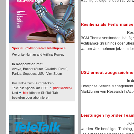
Raum gibt, eigene Ideen zu verwi
Inbound
Resilienz als Performance
Resi
BGM-Thema verstanden, häufig 
Achtsamkeitstrainings oder Stres
Special: Collaborative Intelligence
warum Unternehmen jetzt umdenk
We unite Human and Artifical Power.
In Kooperation mit:
Avaya, Bucher+Suter, Calabrio, Five 9,
USU erneut ausgezeichne
Parloa, Sogedes, USU, Vier, Zoom
In d
Kostenlos zum Durchklicken:
Enterprise Service Management 
TeleTalk Special als PDF
(hier klicken)
Marktführer von Research In Act
Und
hier
können Sie TeleTalk
bestellen oder abonnieren!
Inbound
TeleTalk Archiv
Leistungen hybrider Tea
„KI-
werden. Sie benötigen Training,