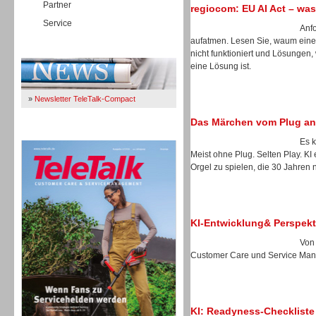
Partner
regiocom: EU AI Act – was
Service
Anfo
aufatmen. Lesen Sie, waum eine 
Immer Up-To-Date
nicht funktioniert und Lösungen
eine Lösung ist.
»
Newsletter TeleTalk-Compact
Das Märchen vom Plug an
TeleTalk 04/26
Es k
Meist ohne Plug. Selten Play. KI
Orgel zu spielen, die 30 Jahren
KI-Entwicklung& Perspekt
Von
Customer Care und Service Ma
KI: Readyness-Checkliste
TK- und ACD-Systeme