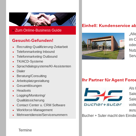
Business Guide
Einhell: Kundenservice a
»
Zum Online-Business Guide
„All
im 
Gesucht-Gefunden!
oder
Recruiting-Qualifizierung-Zeitarbeit
Nut
Telefonmarketing Inbound
Serv
Telefonmarketing Outbound
TK/ACD-Systeme
Sprachdialogsysteme/KI-Assistenten
Dialer
Beratung/Consulting
Ihr Partner für Agent Forc
Arbeitsplatzgestaltung
Gesamtlösungen
Als 
Headsets
Sale
Logging/Monitoring/
Sale
Qualitätssicherung
voll
Contact Center u. CRM Software
Workforce-Management
ausz
Mehrwertdienste/Servicenummern
Bucher + Suter macht den Einstie
Termine