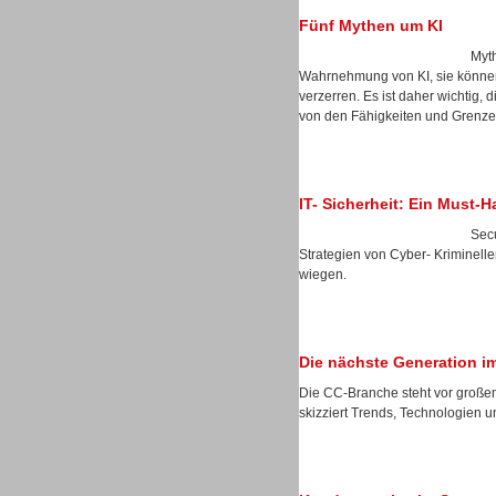
Fünf Mythen um KI
Myth
Wahrnehmung von KI, sie können 
verzerren. Es ist daher wichtig, 
von den Fähigkeiten und Grenzen
Sprachdialogsysteme u. Ki/
Sprachassistenten
IT- Sicherheit: Ein Must-
Secu
Strategien von Cyber- Kriminelle
wiegen.
Dialer
Die nächste Generation i
Die CC-Branche steht vor große
skizziert Trends, Technologien u
Dialer