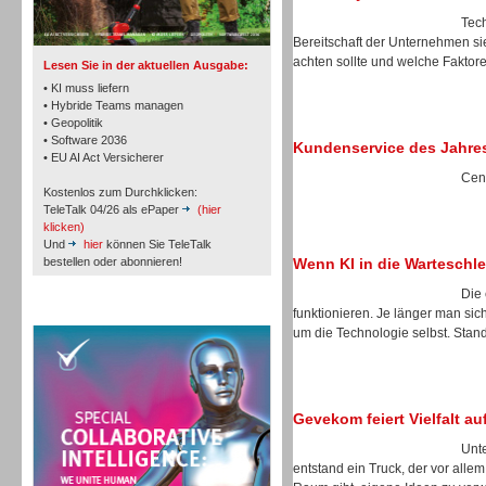
Tech
Bereitschaft der Unternehmen sie
achten sollte und welche Faktore
Lesen Sie in der aktuellen Ausgabe:
• KI muss liefern
• Hybride Teams managen
• Geopolitik
Workforce-Management
• Software 2036
Kundenservice des Jahre
• EU AI Act Versicherer
Cent
Kostenlos zum Durchklicken:
TeleTalk 04/26 als ePaper
(hier
klicken)
Und
hier
können Sie TeleTalk
bestellen oder abonnieren!
Wenn KI in die Warteschlei
Personal
Die 
TeleTalk Special
funktionieren. Je länger man sic
um die Technologie selbst. Stan
Gevekom feiert Vielfalt a
Personal
Unte
entstand ein Truck, der vor allem 