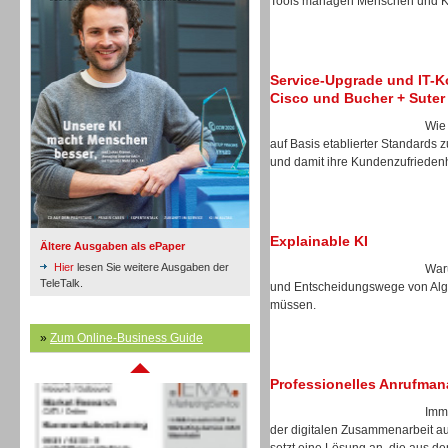
Tools managen Menschen und KI-
Inbound
Service-Upgrade und IT-Ko
Cisco und Bucher + Suter
Wie
auf Basis etablierter Standards zu
und damit ihre Kundenzufrieden
Explainable KI
Ältere Ausgaben als ePaper
Hier
lesen Sie weitere Ausgaben der
Waru
TeleTalk.
und Entscheidungswege von Algo
müssen.
Inbound
»
Zum Online-Business Guide
Professionelles Anrufma
Imm
der digitalen Zusammenarbeit au