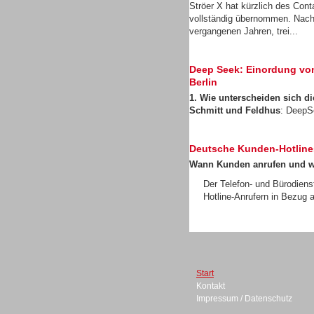
Ströer X hat kürzlich des Con
Gesamtlösungen
vollständig übernommen. Nach
vergangenen Jahren, trei...
Deep Seek: Einordung von 
Berlin
1. Wie unterscheiden sich 
Schmitt und Feldhus
: DeepS
Deutsche Kunden-Hotline
Wann Kunden anrufen und 
Der Telefon- und Bürodiens
Hotline-Anrufern in Bezug a
Gesamtlösungen
Start
Kontakt
Impressum / Datenschutz
Gesamtlösungen