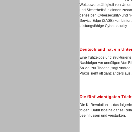
Wettbewerbsfähigkeit von Unter
und Sicherheitsfunktionen zusa
denselben Cybersecurity- und Ne
Service Edge (SASE) kombiniert 
leistungsfähige Cybersecurity.
Sprachdialogsysteme u. Ki/
Sprachassistenten
Deutschland hat ein Unt
Eine frühzeitige und strukturie
Nachfolger vor unnötigen Von Ris
So viel zur Theorie, sagt Andre
Praxis sieht oft ganz anders aus.
Die fünf wichtigsten Trie
Die KI-Revolution ist das folgeri
folgen. Dafür ist eine ganze Reih
beeinflussen und verstärken.
Sprachdialogsysteme u. Ki/
Sprachassistenten