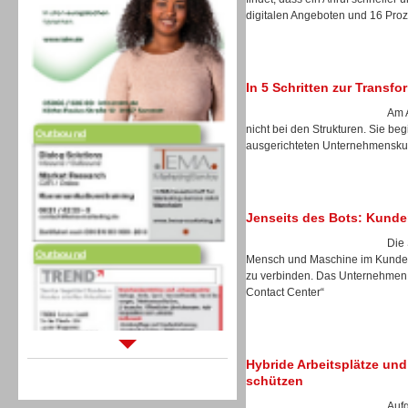
digitalen Angeboten und 16 Prozen
In 5 Schritten zur Transf
Am A
Outbound
nicht bei den Strukturen. Sie b
ausgerichteten Unternehmenskul
Jenseits des Bots: Kunde
Outbound
Die 
Mensch und Maschine im Kunden
zu verbinden. Das Unternehmen s
Contact Center“
Sprachdialogsysteme u. Ki/
Hybride Arbeitsplätze und 
Sprachassistenten
schützen
Auf