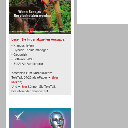
TK- und ACD-Systeme
Lesen Sie in der aktuellen Ausgabe:
• KI muss liefern
• Hybride Teams managen
• Geopolitik
• Software 2036
Workforce-Management
• EU AI Act Versicherer
Kostenlos zum Durchklicken:
TeleTalk 04/26 als ePaper
(hier
klicken)
Und
hier
können Sie TeleTalk
bestellen oder abonnieren!
Personal
TeleTalk Special