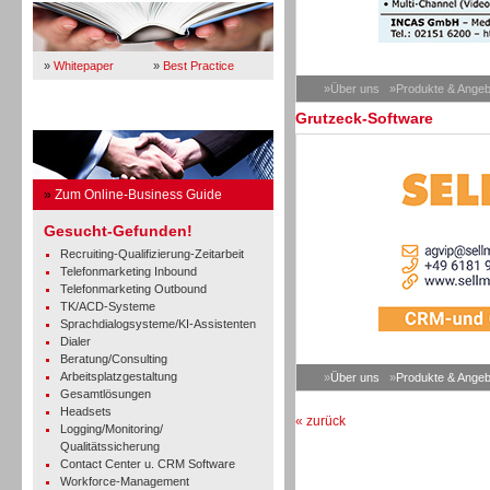
»
Whitepaper
»
Best Practice
»Über uns
»Produkte & Angeb
Grutzeck-Software
Business Guide
»
Zum Online-Business Guide
Gesucht-Gefunden!
Recruiting-Qualifizierung-Zeitarbeit
Telefonmarketing Inbound
Telefonmarketing Outbound
TK/ACD-Systeme
Sprachdialogsysteme/KI-Assistenten
Dialer
Beratung/Consulting
Arbeitsplatzgestaltung
»
Über uns
»
Produkte & Angeb
Gesamtlösungen
Headsets
« zurück
Logging/Monitoring/
Qualitätssicherung
Contact Center u. CRM Software
Workforce-Management