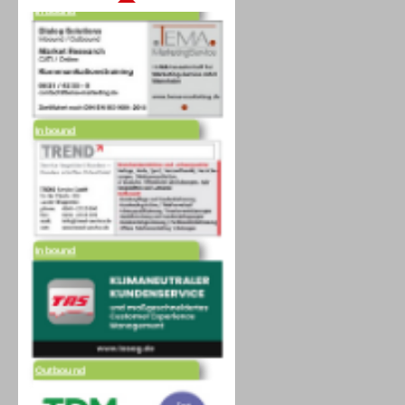
Inbound
Inbound
Outbound