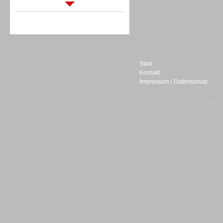
Sprachdialogsysteme u. Ki/
Sprachassistenten
Start
Kontakt
Impressum / Datenschutz
Sprachdialogsysteme u. Ki/
Sprachassistenten
© telepublic V