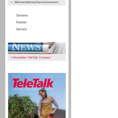
Mehrwertdienste/Servicenummern
Termine
Partner
Service
Immer Up-To-Date
»
Newsletter TeleTalk-Compact
TeleTalk 04/26