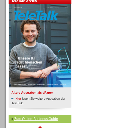
TeleTalk Archiv
Inbound
Inbound
Ältere Ausgaben als ePaper
Hier
lesen Sie weitere Ausgaben der
TeleTalk.
»
Zum Online-Business Guide
Inbound