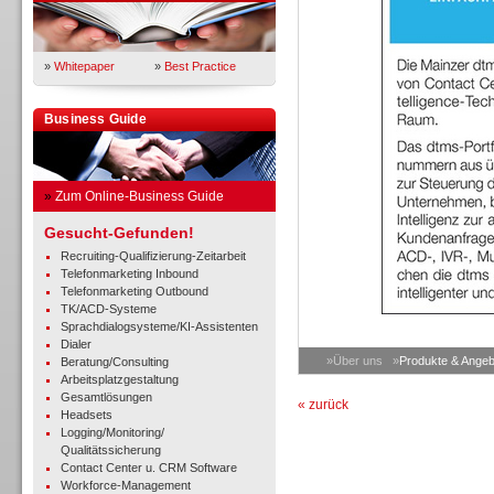
»
Whitepaper
»
Best Practice
Business Guide
»
Zum Online-Business Guide
Gesucht-Gefunden!
Recruiting-Qualifizierung-Zeitarbeit
Telefonmarketing Inbound
Telefonmarketing Outbound
TK/ACD-Systeme
Sprachdialogsysteme/KI-Assistenten
Dialer
»Über uns
»
Produkte & Angeb
Beratung/Consulting
Arbeitsplatzgestaltung
Gesamtlösungen
« zurück
Headsets
Logging/Monitoring/
Qualitätssicherung
Contact Center u. CRM Software
Workforce-Management