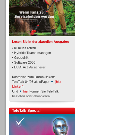
TK- und ACD-Systeme
Lesen Sie in der aktuellen Ausgabe:
• KI muss liefern
• Hybride Teams managen
• Geopolitik
• Software 2036
Workforce-Management
• EU AI Act Versicherer
Kostenlos zum Durchklicken:
TeleTalk 04/26 als ePaper
(hier
klicken)
Und
hier
können Sie TeleTalk
bestellen oder abonnieren!
Personal
TeleTalk Special