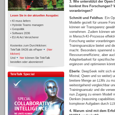
3. Wie unterstützt der Open
TK- und ACD-Systeme
konkret Ihre Forschungen? 
voranbringen?
Lesen Sie in der aktuellen Ausgabe:
Schmitt und Feldhus
: Ein O
• KI muss liefern
Modelle gezielt für unsere F
• Hybride Teams managen
können wir Transparenz gewähr
• Geopolitik
vornehmen. Zudem können wir s
• Software 2036
Workforce-Management
in Mensch-KI-Prozesse effekti
• EU AI Act Versicherer
Forschung weiter voranbringen,
Trainingsansätze bietet und di
Kostenlos zum Durchklicken:
TeleTalk 04/26 als ePaper
(hier
macht. Besonders spannend si
klicken)
Ressourceneffizienz, aber auc
Und
hier
können Sie TeleTalk
Adaptierbarkeit für spezifis
bestellen oder abonnieren!
ergänzen und optimieren könnt
Personal
Eberle
: DeepSeek reiht sich e
TeleTalk Special
Mistral, Qwen und so weiter) 
breitere Menge an LLMs zu mac
weitestgehend vergleichbar un
Trainingsansatz und die verw
nun Zugang zu einem Modell mit
Denken (reasoning capabilitie
komplexer Aufgaben durch LLM
Personal
4. Warum sind mit dem Erfol