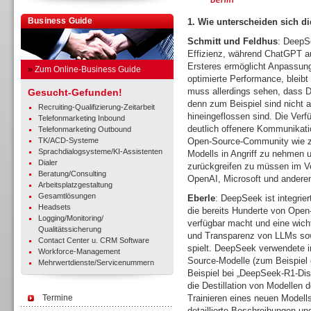
Business Guide
1. Wie unterscheiden sich 
Schmitt und Feldhus
: DeepS
Effizienz, während ChatGPT au
Ersteres ermöglicht Anpassung 
»
Zum Online-Business Guide
optimierte Performance, bleibt
muss allerdings sehen, dass 
Gesucht-Gefunden!
denn zum Beispiel sind nicht a
Recruiting-Qualifizierung-Zeitarbeit
hineingeflossen sind. Die Verf
Telefonmarketing Inbound
deutlich offenere Kommunikatio
Telefonmarketing Outbound
TK/ACD-Systeme
Open-Source-Community wie zu
Sprachdialogsysteme/KI-Assistenten
Modells in Angriff zu nehmen 
Dialer
zurückgreifen zu müssen im Ver
Beratung/Consulting
OpenAI, Microsoft und andere
Arbeitsplatzgestaltung
Gesamtlösungen
Eberle
: DeepSeek ist integrie
Headsets
die bereits Hunderte von Open
Logging/Monitoring/
verfügbar macht und eine wicht
Qualitätssicherung
und Transparenz von LLMs sowo
Contact Center u. CRM Software
spielt. DeepSeek verwendete i
Workforce-Management
Source-Modelle (zum Beispiel
Mehrwertdienste/Servicenummern
Beispiel bei „DeepSeek-R1-Dis
die Destillation von Modellen d
Termine
Trainieren eines neuen Modell
detaillierte Beschreibungen u