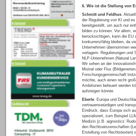
6. Wie ist die Stellung von 
Inbound
Schmitt und Feldhus
: Aktuel
der Regulierung von KI und e
bereitgestellt, um auch nur e
bilden zu können. Vor allem, w
berücksichtigen, kann die EU a
konkurrenzfähig bleiben, da vi
Unternehmen übernommen werde
Inbound
verlagern. Regulierungen und S
NLP-Unternehmen (Natural Lang
Wir sehen an der Innovationsf
Mistral oder Flux (Bildgenerie
Forschungsgemeinschaft trotz
möchte, auch einen recht groß
Ambitionen befeuert werden k
aufsteigen könnte.
Outbound
Eberle
: Europa und Deutschla
vertrauenswürdigen und trans
Eindruck, dass Europa sich a
spezialisiert, zum Beispiel L
Medizin (z.B. aignostics’ Rud
den Rechtswissenschaften (L
Erstellung von Rechtstexten)