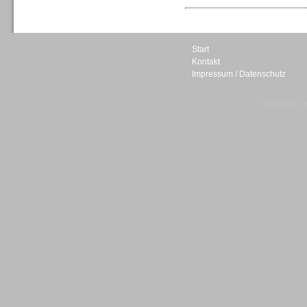
Start
Kontakt
Impressum / Datenschutz
Sprachdialogsysteme u. Ki/
Sprachassistenten
© telepublic V
Sprachdialogsysteme u. Ki/
Sprachassistenten