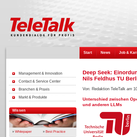
Start
News
Job & Kar
Deep Seek: Einordun
Management & Innovation
Nils Feldhus TU Berl
Contact & Service Center
Von: Redaktion TeleTalk
am
10
Branchen & Praxis
Markt & Produkte
Unterschied zwischen O
und anderen LLMs
Wissen
»
Whitepaper
»
Best Practice