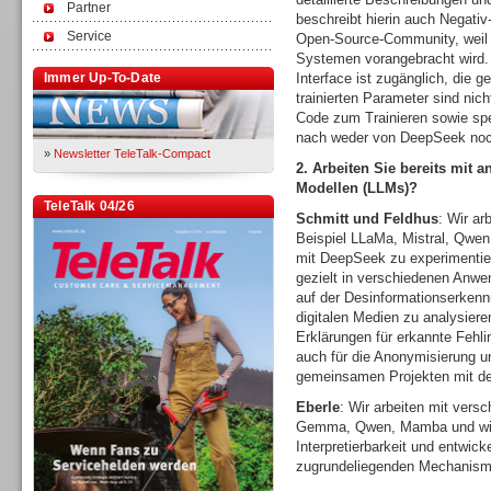
Partner
beschreibt hierin auch Negativ-R
Service
Open-Source-Community, weil 
Systemen vorangebracht wird. 
Immer Up-To-Date
Interface ist zugänglich, die 
trainierten Parameter sind nich
Code zum Trainieren sowie sp
nach weder von DeepSeek noch
»
Newsletter TeleTalk-Compact
2. Arbeiten Sie bereits mit
Modellen (LLMs)?
TeleTalk 04/26
Schmitt und Feldhus
: Wir ar
Beispiel LLaMa, Mistral, Qwe
mit DeepSeek zu experimentie
gezielt in verschiedenen Anwe
auf der Desinformationserkenn
digitalen Medien zu analysier
Erklärungen für erkannte Fehli
auch für die Anonymisierung u
gemeinsamen Projekten mit der
Eberle
: Wir arbeiten mit vers
Gemma, Qwen, Mamba und wir 
Interpretierbarkeit und entwi
zugrundeliegenden Mechanis