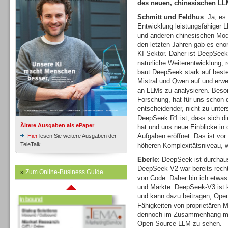
des neuen, chinesischen L
Schmitt und Feldhus
: Ja, es
Entwicklung leistungsfähiger L
Inbound
und anderen chinesischen Mode
den letzten Jahren gab es enor
KI-Sektor. Daher ist DeepSeek
natürliche Weiterentwicklung, 
baut DeepSeek stark auf best
Mistral und Qwen auf und erwei
an LLMs zu analysieren. Beson
Forschung, hat für uns schon 
entscheidender, nicht zu unte
DeepSeek R1 ist, dass sich di
Ältere Ausgaben als ePaper
hat und uns neue Einblicke in
Aufgaben eröffnet. Das ist vor
Hier
lesen Sie weitere Ausgaben der
TeleTalk.
höheren Komplexitätsniveau, w
Eberle
: DeepSeek ist durchau
DeepSeek-V2 war bereits recht 
»
Zum Online-Business Guide
von Code. Daher bin ich etwas
Inbound
und Märkte. DeepSeek-V3 ist k
und kann dazu beitragen, Open
Fähigkeiten von proprietären 
dennoch im Zusammenhang mit 
Open-Source-LLM zu sehen.