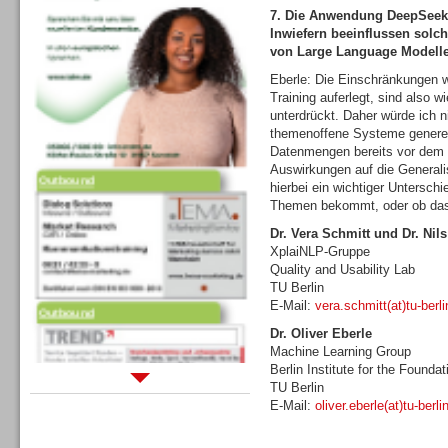
7. Die Anwendung DeepSeek u
Inwiefern beeinflussen solc
von Large Language Modell
Eberle: Die Einschränkungen w
Training auferlegt, sind also w
unterdrückt. Daher würde ich 
themenoffene Systeme generell 
Outbound
Datenmengen bereits vor dem T
Auswirkungen auf die Generalis
hierbei ein wichtiger Untersch
Themen bekommt, oder ob das 
Dr. Vera Schmitt und Dr. Nil
XplaiNLP-Gruppe
Quality and Usability Lab
Outbound
TU Berlin
E-Mail:
vera.schmitt(at)tu-berli
Dr. Oliver Eberle
Machine Learning Group
Berlin Institute for the Found
TU Berlin
E-Mail:
oliver.eberle(at)tu-berli
Sprachdialogsysteme u. Ki/
Sprachassistenten