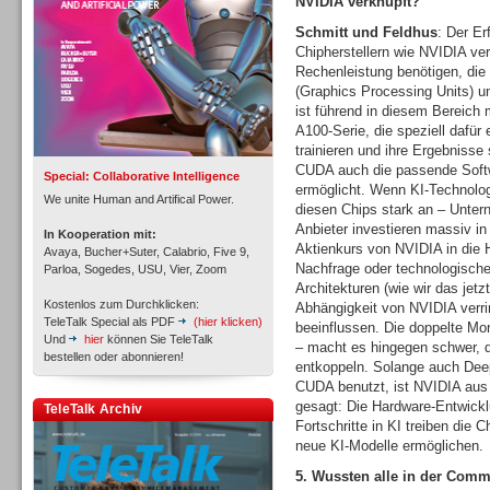
NVIDIA verknüpft?
Schmitt und Feldhus
: Der Er
Chipherstellern wie NVIDIA ve
Rechenleistung benötigen, die
(Graphics Processing Units) un
Inbound
ist führend in diesem Bereich 
A100-Serie, die speziell dafür 
trainieren und ihre Ergebnisse
CUDA auch die passende Softw
Special: Collaborative Intelligence
ermöglicht. Wenn KI-Technologi
We unite Human and Artifical Power.
diesen Chips stark an – Unte
Anbieter investieren massiv i
In Kooperation mit:
Aktienkurs von NVIDIA in die
Avaya, Bucher+Suter, Calabrio, Five 9,
Nachfrage oder technologische
Parloa, Sogedes, USU, Vier, Zoom
Architekturen (wie wir das je
Kostenlos zum Durchklicken:
Abhängigkeit von NVIDIA verri
TeleTalk Special als PDF
(hier klicken)
beeinflussen. Die doppelte M
Und
hier
können Sie TeleTalk
– macht es hingegen schwer, 
bestellen oder abonnieren!
entkoppeln. Solange auch De
CUDA benutzt, ist NVIDIA aus
gesagt: Die Hardware-Entwickl
TeleTalk Archiv
Inbound
Fortschritte in KI treiben die 
neue KI-Modelle ermöglichen.
5. Wussten alle in der Comm