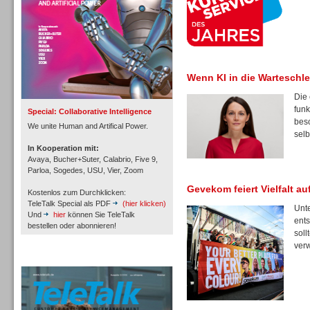
Inbound
Wenn KI in die Warteschlei
Die 
funk
Special: Collaborative Intelligence
besc
We unite Human and Artifical Power.
selb
In Kooperation mit:
Avaya, Bucher+Suter, Calabrio, Five 9,
Parloa, Sogedes, USU, Vier, Zoom
Gevekom feiert Vielfalt a
Kostenlos zum Durchklicken:
TeleTalk Special als PDF
(hier klicken)
Unte
Und
hier
können Sie TeleTalk
ents
bestellen oder abonnieren!
soll
verw
Inbound
TeleTalk Archiv