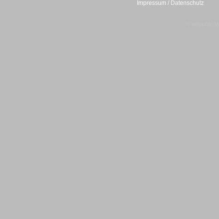
Impressum / Datenschutz
© telepublic V
Headsets
Logging / Monitoring /
Qualitätssicherung