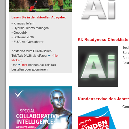
Lesen Sie in der aktuellen Ausgabe:
• KI muss liefern
• Hybride Teams managen
• Geopolitik
Workforce-Management
• Software 2036
KI: Readyness-Checkliste
• EU AI Act Versicherer
Tech
Kostenlos zum Durchklicken:
Bere
TeleTalk 04/26 als ePaper
(hier
Beit
klicken)
Fakt
Und
hier
können Sie TeleTalk
bestellen oder abonnieren!
Personal
TeleTalk Special
Kundenservice des Jahre
Cent
Personal