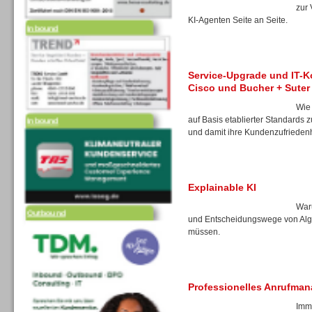
zur
Inbound
KI-Agenten Seite an Seite.
Service-Upgrade und IT-Ko
Cisco und Bucher + Suter
Inbound
Wie
auf Basis etablierter Standards zu
und damit ihre Kundenzufrieden
Explainable KI
Outbound
Waru
und Entscheidungswege von Algo
müssen.
Professionelles Anrufma
Imm