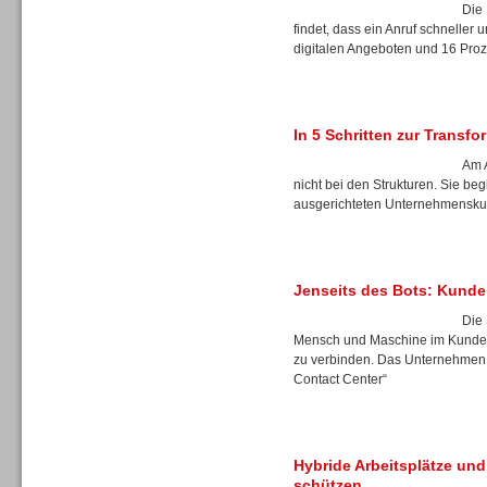
Die 
findet, dass ein Anruf schneller 
digitalen Angeboten und 16 Prozen
Sprachdialogsysteme u. Ki/
Sprachassistenten
In 5 Schritten zur Transf
Am A
nicht bei den Strukturen. Sie b
ausgerichteten Unternehmenskul
Jenseits des Bots: Kunde
Die 
Mensch und Maschine im Kunden
zu verbinden. Das Unternehmen s
Contact Center“
Sprachdialogsysteme u. Ki/
Sprachassistenten
Hybride Arbeitsplätze und 
schützen