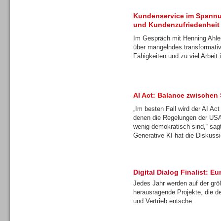
Gesamtlösungen
Kundenservice im Spannu
und Kundenzufriedenheit
Im Gespräch mit Henning Ahler
über mangelndes transformati
Fähigkeiten und zu viel Arbei
AI Act: Balance zwischen
„Im besten Fall wird der AI Ac
denen die Regelungen der USA
wenig demokratisch sind,“ sa
Generative KI hat die Diskussi
Gesamtlösungen
Digital Dialog Finalist:
Jedes Jahr werden auf der gr
herausragende Projekte, die d
und Vertrieb entsche...
Gesamtlösungen