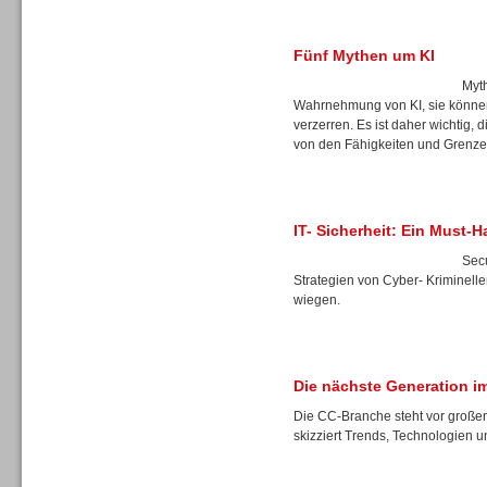
Fünf Mythen um KI
Dialer
Myth
Wahrnehmung von KI, sie können 
verzerren. Es ist daher wichtig, 
von den Fähigkeiten und Grenzen
Beratung /Consulting
IT- Sicherheit: Ein Must-
Secu
Strategien von Cyber- Kriminelle
wiegen.
Beratung /Consulting
Die nächste Generation i
Die CC-Branche steht vor große
skizziert Trends, Technologien u