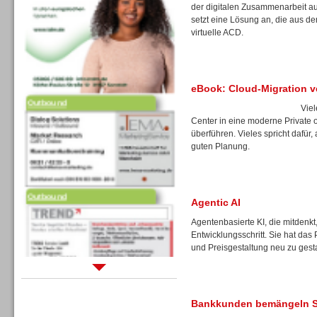
der digitalen Zusammenarbeit au
setzt eine Lösung an, die aus de
virtuelle ACD.
eBook: Cloud-Migration v
Outbound
Vie
Center in eine moderne Private 
überführen. Vieles spricht dafür, 
guten Planung.
Outbound
Agentic AI
Agentenbasierte KI, die mitdenkt
Entwicklungsschritt. Sie hat das
und Preisgestaltung neu zu gest
Sprachdialogsysteme u. Ki/
Sprachassistenten
Bankkunden bemängeln Sel