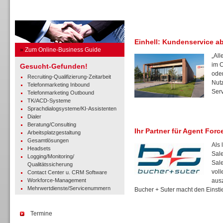
Business Guide
Einhell: Kundenservice a
»
Zum Online-Business Guide
„All
im 
Gesucht-Gefunden!
oder
Recruiting-Qualifizierung-Zeitarbeit
Nut
Telefonmarketing Inbound
Serv
Telefonmarketing Outbound
TK/ACD-Systeme
Sprachdialogsysteme/KI-Assistenten
Dialer
Beratung/Consulting
Ihr Partner für Agent Forc
Arbeitsplatzgestaltung
Gesamtlösungen
Als 
Headsets
Sale
Logging/Monitoring/
Sale
Qualitätssicherung
voll
Contact Center u. CRM Software
Workforce-Management
ausz
Mehrwertdienste/Servicenummern
Bucher + Suter macht den Einstie
Termine