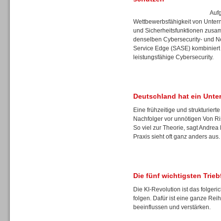
Auf
Wettbewerbsfähigkeit von Unter
und Sicherheitsfunktionen zusa
denselben Cybersecurity- und Ne
Service Edge (SASE) kombiniert 
Sprachdialogsysteme u. Ki/
leistungsfähige Cybersecurity.
Sprachassistenten
Deutschland hat ein Unt
Eine frühzeitige und strukturie
Nachfolger vor unnötigen Von Ris
Dialer
So viel zur Theorie, sagt Andre
Praxis sieht oft ganz anders aus.
Die fünf wichtigsten Trie
Die KI-Revolution ist das folgeri
Dialer
folgen. Dafür ist eine ganze Reih
beeinflussen und verstärken.