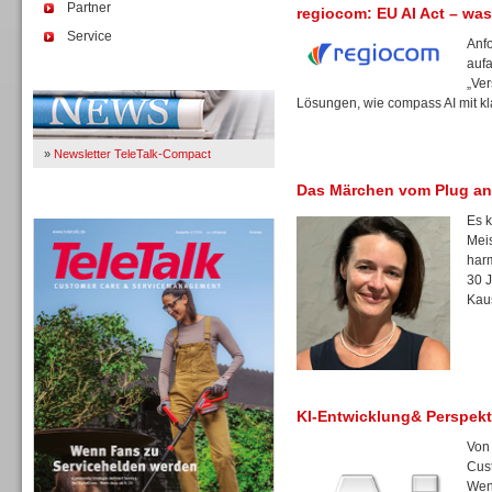
Partner
regiocom: EU AI Act – was
Service
Anfo
auf
Immer Up-To-Date
„Ver
Lösungen, wie compass AI mit kl
»
Newsletter TeleTalk-Compact
Das Märchen vom Plug an
TeleTalk 04/26
Es k
Meis
harm
30 
Kau
KI-Entwicklung& Perspekt
Von
Cus
TK- und ACD-Systeme
Wen