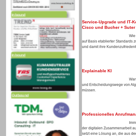
Inbound
Service-Upgrade und IT-Ko
Cisco und Bucher + Suter
Wie
auf Basis etablierter Standards zu
und damit ihre Kundenzufrieden
Inbound
Explainable KI
Waru
und Entscheidungswege von Algo
Outbound
müssen.
Professionelles Anrufma
Imm
der digitalen Zusammenarbeit au
setzt eine Lösung an, die aus de