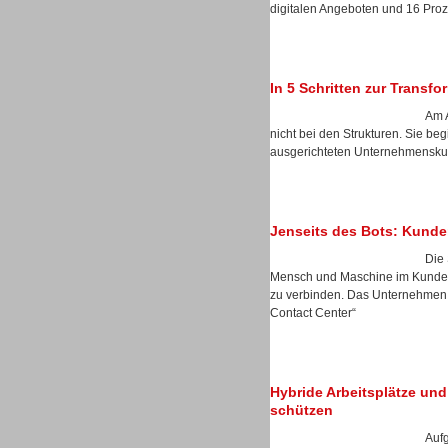
digitalen Angeboten und 16 Prozen
In 5 Schritten zur Transf
Sprachdialogsysteme u. Ki/
Sprachassistenten
Am A
nicht bei den Strukturen. Sie b
ausgerichteten Unternehmenskul
Jenseits des Bots: Kunde
Die 
Mensch und Maschine im Kunden
zu verbinden. Das Unternehmen s
Contact Center“
Hybride Arbeitsplätze und 
Sprachdialogsysteme u. Ki/
schützen
Sprachassistenten
Auf