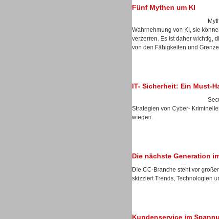
Fünf Mythen um KI
Myth
Wahrnehmung von KI, sie können 
Dialer
verzerren. Es ist daher wichtig, 
von den Fähigkeiten und Grenzen
IT- Sicherheit: Ein Must-
Secu
Beratung /Consulting
Strategien von Cyber- Kriminelle
wiegen.
Die nächste Generation i
Beratung /Consulting
Die CC-Branche steht vor große
skizziert Trends, Technologien u
Kundenservice im Spannu