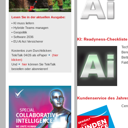
Lesen Sie in der aktuellen Ausgabe:
• KI muss liefern
• Hybride Teams managen
• Geopolitik
Workforce-Management
• Software 2036
KI: Readyness-Checkliste
• EU AI Act Versicherer
Tech
Kostenlos zum Durchklicken:
Bere
TeleTalk 04/26 als ePaper
(hier
Beit
klicken)
Fakt
Und
hier
können Sie TeleTalk
bestellen oder abonnieren!
Personal
TeleTalk Special
Kundenservice des Jahre
Cent
Personal