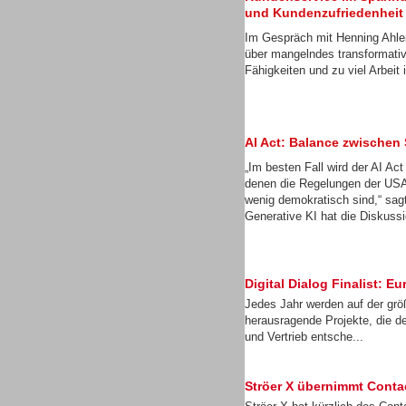
und Kundenzufriedenheit
Gesamtlösungen
Im Gespräch mit Henning Ahler
über mangelndes transformati
Fähigkeiten und zu viel Arbei
AI Act: Balance zwischen
„Im besten Fall wird der AI Ac
denen die Regelungen der USA
wenig demokratisch sind,“ sa
Generative KI hat die Diskussi
Digital Dialog Finalist:
Gesamtlösungen
Jedes Jahr werden auf der gr
herausragende Projekte, die d
und Vertrieb entsche...
Ströer X übernimmt Cont
Gesamtlösungen