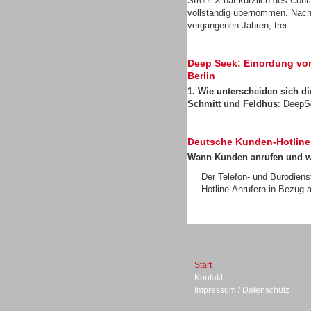
Ströer X hat kürzlich des Con
vollständig übernommen. Nach
vergangenen Jahren, trei...
Deep Seek: Einordung von 
Berlin
Gesamtlösungen
1. Wie unterscheiden sich 
Schmitt und Feldhus
: DeepS
Deutsche Kunden-Hotline
Wann Kunden anrufen und 
Der Telefon- und Bürodiens
Headsets
Hotline-Anrufern in Bezug a
Start
Headsets
Kontakt
Impressum / Datenschutz