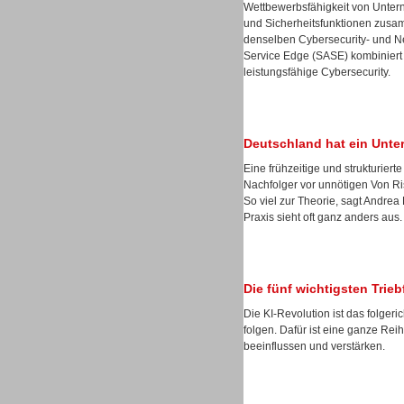
Wettbewerbsfähigkeit von Unter
und Sicherheitsfunktionen zusa
denselben Cybersecurity- und Ne
Service Edge (SASE) kombiniert 
leistungsfähige Cybersecurity.
Sprachdialogsysteme u. Ki/
Sprachassistenten
Deutschland hat ein Unt
Eine frühzeitige und strukturie
Nachfolger vor unnötigen Von Ris
So viel zur Theorie, sagt Andre
Praxis sieht oft ganz anders aus.
Dialer
Die fünf wichtigsten Trie
Die KI-Revolution ist das folgeri
folgen. Dafür ist eine ganze Reih
beeinflussen und verstärken.
Dialer