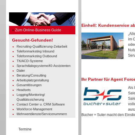
Business Guide
Einhell: Kundenservice a
»
Zum Online-Business Guide
„All
im 
Gesucht-Gefunden!
oder
Recruiting-Qualifizierung-Zeitarbeit
Nut
Telefonmarketing Inbound
Serv
Telefonmarketing Outbound
TK/ACD-Systeme
Sprachdialogsysteme/KI-Assistenten
Dialer
Beratung/Consulting
Ihr Partner für Agent Forc
Arbeitsplatzgestaltung
Gesamtlösungen
Als 
Headsets
Sale
Logging/Monitoring/
Sale
Qualitätssicherung
voll
Contact Center u. CRM Software
Workforce-Management
ausz
Mehrwertdienste/Servicenummern
Bucher + Suter macht den Einstie
Termine