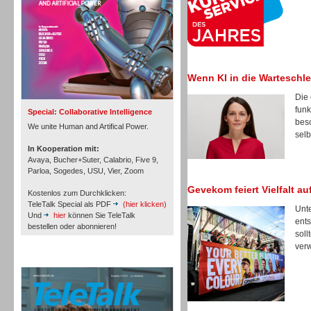
Inbound
Wenn KI in die Warteschlei
Die 
funk
Special: Collaborative Intelligence
besc
We unite Human and Artifical Power.
selb
In Kooperation mit:
Avaya, Bucher+Suter, Calabrio, Five 9,
Parloa, Sogedes, USU, Vier, Zoom
Gevekom feiert Vielfalt a
Kostenlos zum Durchklicken:
TeleTalk Special als PDF
(hier klicken)
Unte
Und
hier
können Sie TeleTalk
ents
bestellen oder abonnieren!
soll
verw
Inbound
TeleTalk Archiv