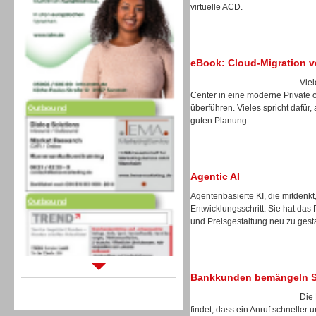
virtuelle ACD.
eBook: Cloud-Migration v
Vie
Outbound
Center in eine moderne Private 
überführen. Vieles spricht dafür, 
guten Planung.
Agentic AI
Outbound
Agentenbasierte KI, die mitdenkt
Entwicklungsschritt. Sie hat das
und Preisgestaltung neu zu gest
Bankkunden bemängeln Sel
Sprachdialogsysteme u. Ki/
Sprachassistenten
Die 
findet, dass ein Anruf schneller 