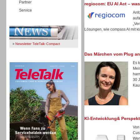
Partner
regiocom: EU AI Act – was
Service
Anfo
auf
Immer Up-To-Date
„Ver
Lösungen, wie compass AI mit kl
»
Newsletter TeleTalk-Compact
Das Märchen vom Plug an
TeleTalk 04/26
Es k
Meis
harm
30 
Kau
KI-Entwicklung& Perspekt
Von
Cus
TK- und ACD-Systeme
Wen