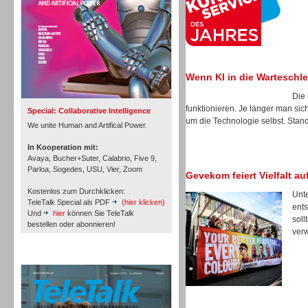
Inbound
Wenn KI in die Warteschlei
Die 
funktionieren. Je länger man sic
Special: Collaborative Intelligence
um die Technologie selbst. Stan
We unite Human and Artifical Power.
In Kooperation mit:
Avaya, Bucher+Suter, Calabrio, Five 9,
Parloa, Sogedes, USU, Vier, Zoom
Gevekom feiert Vielfalt a
Kostenlos zum Durchklicken:
Unte
TeleTalk Special als PDF
(hier klicken)
ents
Und
hier
können Sie TeleTalk
soll
bestellen oder abonnieren!
verw
Inbound
TeleTalk Archiv