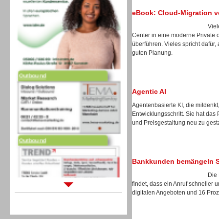
eBook: Cloud-Migration v
Vie
Center in eine moderne Private 
überführen. Vieles spricht dafür, 
guten Planung.
Outbound
Agentic AI
Agentenbasierte KI, die mitdenkt
Entwicklungsschritt. Sie hat das
und Preisgestaltung neu zu gest
Outbound
Bankkunden bemängeln Sel
Die 
findet, dass ein Anruf schneller 
Sprachdialogsysteme u. Ki/
digitalen Angeboten und 16 Prozen
Sprachassistenten