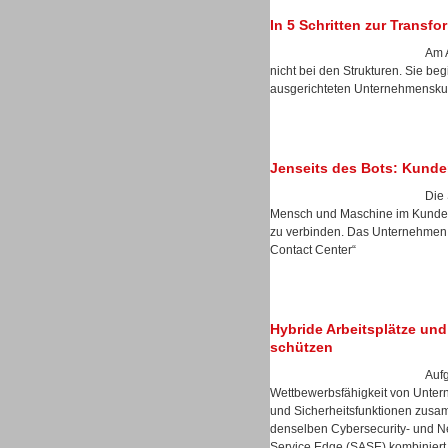
In 5 Schritten zur Transf
Am A
nicht bei den Strukturen. Sie b
ausgerichteten Unternehmenskul
Sprachdialogsysteme u. Ki/
Sprachassistenten
Jenseits des Bots: Kunde
Die 
Mensch und Maschine im Kunden
zu verbinden. Das Unternehmen s
Contact Center“
Hybride Arbeitsplätze und 
schützen
Auf
Wettbewerbsfähigkeit von Unter
Sprachdialogsysteme u. Ki/
und Sicherheitsfunktionen zusa
Sprachassistenten
denselben Cybersecurity- und Ne
Service Edge (SASE) kombiniert 