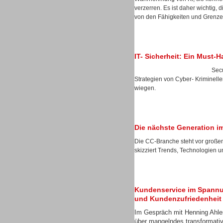
verzerren. Es ist daher wichtig, 
von den Fähigkeiten und Grenzen
Dialer
IT- Sicherheit: Ein Must-
Secu
Strategien von Cyber- Kriminelle
wiegen.
Beratung /Consulting
Die nächste Generation i
Die CC-Branche steht vor große
skizziert Trends, Technologien u
Beratung /Consulting
Kundenservice im Spannu
und Kundenzufriedenheit
Im Gespräch mit Henning Ahler
über mangelndes transformati