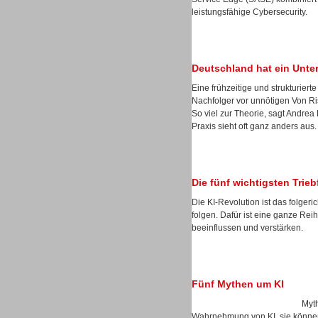
leistungsfähige Cybersecurity.
Deutschland hat ein Unt
Sprachdialogsysteme u. Ki/
Eine frühzeitige und strukturie
Sprachassistenten
Nachfolger vor unnötigen Von Ris
So viel zur Theorie, sagt Andre
Praxis sieht oft ganz anders aus.
Die fünf wichtigsten Trie
Dialer
Die KI-Revolution ist das folgeri
folgen. Dafür ist eine ganze Reih
beeinflussen und verstärken.
Dialer
Fünf Mythen um KI
Myth
Wahrnehmung von KI, sie können 