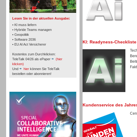
Lesen Sie in der aktuellen Ausgabe:
• KI muss liefern
• Hybride Teams managen
• Geopolitik
Workforce-Management
• Software 2036
KI: Readyness-Checkliste
• EU AI Act Versicherer
Tech
Kostenlos zum Durchklicken:
Bere
TeleTalk 04/26 als ePaper
(hier
Beit
klicken)
Fakt
Und
hier
können Sie TeleTalk
bestellen oder abonnieren!
Personal
TeleTalk Special
Kundenservice des Jahre
Cent
Personal