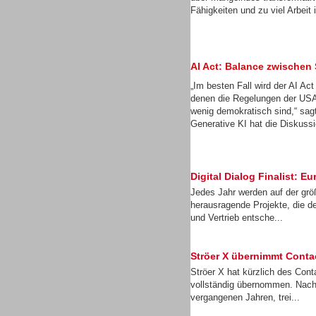
Fähigkeiten und zu viel Arbei
Gesamtlösungen
AI Act: Balance zwischen
„Im besten Fall wird der AI Ac
denen die Regelungen der USA
wenig demokratisch sind,“ sa
Generative KI hat die Diskussi
Digital Dialog Finalist:
Jedes Jahr werden auf der gr
herausragende Projekte, die d
und Vertrieb entsche...
Gesamtlösungen
Ströer X übernimmt Cont
Ströer X hat kürzlich des Con
vollständig übernommen. Nach
vergangenen Jahren, trei...
Gesamtlösungen