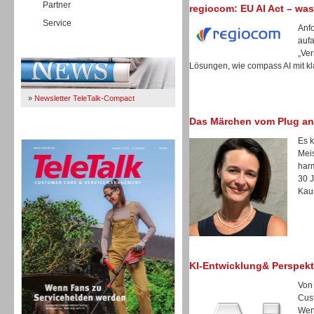
Partner
regiocom: EU AI Act – was
Service
Anfo
auf
Immer Up-To-Date
„Ver
Lösungen, wie compass AI mit kl
»
Newsletter TeleTalk-Compact
Das Märchen vom Plug an
TeleTalk 04/26
Es k
Meis
harm
30 
Kau
KI-Entwicklung& Perspekt
Von
Cus
TK- und ACD-Systeme
Wen