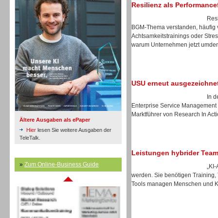
Resilienz als Performance
Resi
Inbound
BGM-Thema verstanden, häufig 
Achtsamkeitstrainings oder Stres
warum Unternehmen jetzt umdenk
USU erneut ausgezeichne
In d
Enterprise Service Management 
Marktführer von Research In Act
Ältere Ausgaben als ePaper
Hier
lesen Sie weitere Ausgaben der
TeleTalk.
Leistungen hybrider Tea
Inbound
»
Zum Online-Business Guide
„KI-
werden. Sie benötigen Training,
Tools managen Menschen und KI-