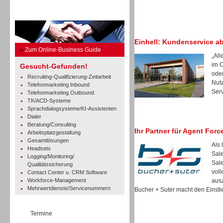
Business Guide
Einhell: Kundenservice a
»
Zum Online-Business Guide
„All
im 
Gesucht-Gefunden!
oder
Recruiting-Qualifizierung-Zeitarbeit
Nut
Telefonmarketing Inbound
Serv
Telefonmarketing Outbound
TK/ACD-Systeme
Sprachdialogsysteme/KI-Assistenten
Dialer
Beratung/Consulting
Ihr Partner für Agent Forc
Arbeitsplatzgestaltung
Gesamtlösungen
Als 
Headsets
Sale
Logging/Monitoring/
Sale
Qualitätssicherung
voll
Contact Center u. CRM Software
Workforce-Management
ausz
Mehrwertdienste/Servicenummern
Bucher + Suter macht den Einstie
Termine