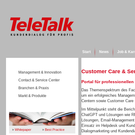
Start
News
Job & Kar
Customer Care & Se
Management & Innovation
Contact & Service Center
Portal für professionelle
Branchen & Praxis
Das Themenspektrum des Fach
um ein erfolgreiches Manageme
Markt & Produkte
Centern sowie Customer Care
Wissen
Im Mittelpunkt steht die Beric
ChatGPT und Lösungen wie RPA
Lösungen, Email-Management o
Einsatz im Helpdesk und Kund
»
Whitepaper
»
Best Practice
Dialogmarketing und Kundendi