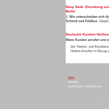
Deep Seek: Einordung von 
Berlin
1. Wie unterscheiden sich 
Schmitt und Feldhus
: DeepS
Gesamtlösungen
Deutsche Kunden-Hotline
Wann Kunden anrufen und 
Der Telefon- und Bürodiens
Hotline-Anrufern in Bezug a
Headsets
Start
Kontakt
Impressum / Datenschutz
Headsets
© telepublic V