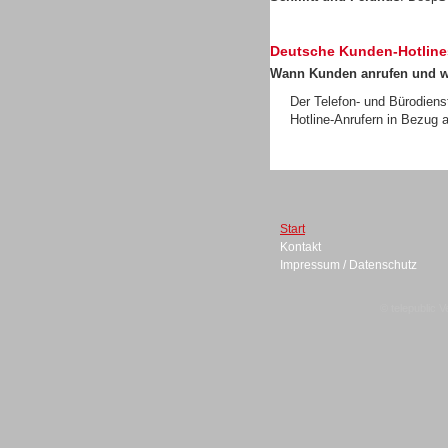
Deutsche Kunden-Hotline
Headsets
Wann Kunden anrufen und 
Der Telefon- und Bürodiens
Hotline-Anrufern in Bezug a
Logging / Monitoring /
Qualitätssicherung
Start
Kontakt
Impressum / Datenschutz
© telepublic V