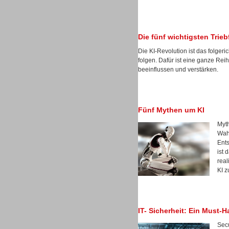
Die fünf wichtigsten Trie
Dialer
Die KI-Revolution ist das folgeri
folgen. Dafür ist eine ganze Reih
beeinflussen und verstärken.
Beratung /Consulting
Fünf Mythen um KI
Myth
Wah
Ents
ist 
real
KI z
Beratung /Consulting
IT- Sicherheit: Ein Must-
Secu