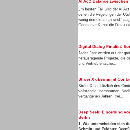
AI Act: Balance zwischen
„Im besten Fall wird der AI Ac
denen die Regelungen der USA
wenig demokratisch sind,“ sa
Generative KI hat die Diskussi
Gesamtlösungen
Digital Dialog Finalist:
Jedes Jahr werden auf der gr
herausragende Projekte, die d
und Vertrieb entsche...
Headsets
Ströer X übernimmt Cont
Ströer X hat kürzlich des Con
vollständig übernommen. Nach
vergangenen Jahren, trei...
Deep Seek: Einordung von 
Headsets
Berlin
1. Wie unterscheiden sich 
Schmitt und Feldhus
: DeepS