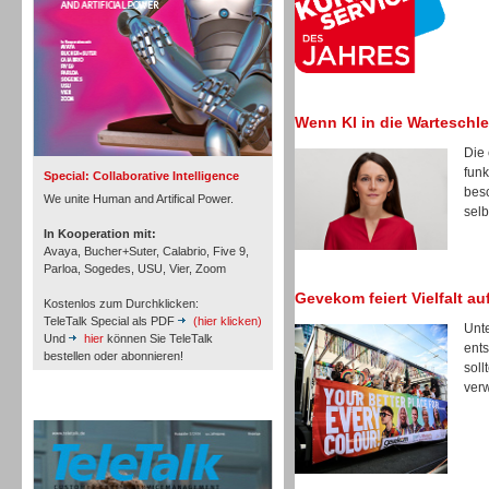
Inbound
Wenn KI in die Warteschlei
Die 
funk
Special: Collaborative Intelligence
besc
We unite Human and Artifical Power.
selb
In Kooperation mit:
Avaya, Bucher+Suter, Calabrio, Five 9,
Parloa, Sogedes, USU, Vier, Zoom
Gevekom feiert Vielfalt a
Kostenlos zum Durchklicken:
TeleTalk Special als PDF
(hier klicken)
Unte
Und
hier
können Sie TeleTalk
ents
bestellen oder abonnieren!
soll
verw
Inbound
TeleTalk Archiv