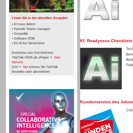
Lesen Sie in der aktuellen Ausgabe:
• KI muss liefern
• Hybride Teams managen
• Geopolitik
Workforce-Management
• Software 2036
KI: Readyness-Checkliste
• EU AI Act Versicherer
Tech
Kostenlos zum Durchklicken:
Bere
TeleTalk 04/26 als ePaper
(hier
Beit
klicken)
Fakt
Und
hier
können Sie TeleTalk
bestellen oder abonnieren!
Personal
TeleTalk Special
Kundenservice des Jahre
Cent
Personal