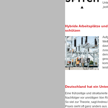
Unt
„kol
Sprachdialogsysteme u. Ki/
Hybride Arbeitsplätze und 
Sprachassistenten
schützen
Auf
Wet
davo
zus
dens
ges
Dialer
komb
leis
Deutschland hat ein Unt
Dialer
Eine frühzeitige und strukturie
Nachfolger vor unnötigen Von Ris
So viel zur Theorie, sagt Andre
Praxis sieht oft ganz anders aus.