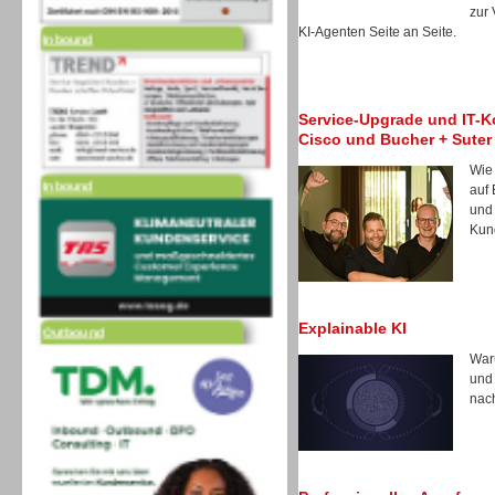
zur
Inbound
KI-Agenten Seite an Seite.
Service-Upgrade und IT-Ko
Cisco und Bucher + Suter
Wie
Inbound
auf 
und 
Kun
Outbound
Explainable KI
Waru
und
nach