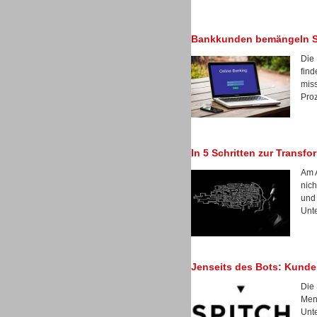
Bankkunden bemängeln Sel
Die 
Sprachdialogsysteme u. Ki/
find
Sprachassistenten
miss
Proz
In 5 Schritten zur Transf
Am A
nich
und 
Unt
Jenseits des Bots: Kunde
Sprachdialogsysteme u. Ki/
Die 
Sprachassistenten
Men
Unt