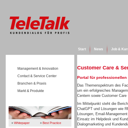
Start
News
Job & Kar
Customer Care & Se
Management & Innovation
Contact & Service Center
Portal für professionelle
Branchen & Praxis
Das Themenspektrum des Fach
um ein erfolgreiches Manageme
Markt & Produkte
Centern sowie Customer Care
Wissen
Im Mittelpunkt steht die Beric
ChatGPT und Lösungen wie RPA
Lösungen, Email-Management o
Einsatz im Helpdesk und Kund
»
Whitepaper
»
Best Practice
Dialogmarketing und Kundendi