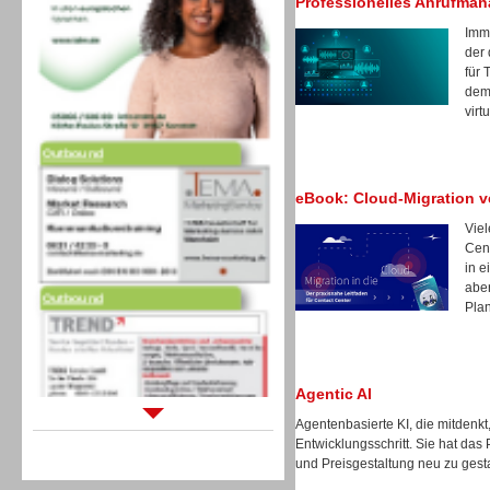
Professionelles Anrufma
Imm
der 
für 
dem 
virt
Outbound
eBook: Cloud-Migration v
Vie
Cent
in e
Outbound
aber
Pla
Agentic AI
Agentenbasierte KI, die mitdenkt
Sprachdialogsysteme u. Ki/
Entwicklungsschritt. Sie hat das
Sprachassistenten
und Preisgestaltung neu zu gest