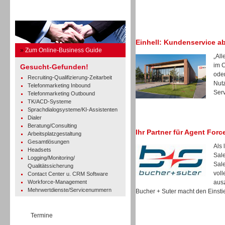
Business Guide
Einhell: Kundenservice a
»
Zum Online-Business Guide
„All
im 
Gesucht-Gefunden!
oder
Recruiting-Qualifizierung-Zeitarbeit
Nut
Telefonmarketing Inbound
Serv
Telefonmarketing Outbound
TK/ACD-Systeme
Sprachdialogsysteme/KI-Assistenten
Dialer
Beratung/Consulting
Ihr Partner für Agent Forc
Arbeitsplatzgestaltung
Gesamtlösungen
Als 
Headsets
Sale
Logging/Monitoring/
Sale
Qualitätssicherung
voll
Contact Center u. CRM Software
Workforce-Management
ausz
Mehrwertdienste/Servicenummern
Bucher + Suter macht den Einstie
Termine