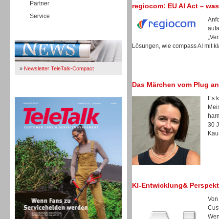
Partner
regiocom: EU AI Act – was
Service
Anfo
auf
Immer Up-To-Date
„Ver
Lösungen, wie compass AI mit kl
»
Newsletter TeleTalk-Compact
Das Märchen vom Plug an
TeleTalk 04/26
Es k
Meis
harm
30 
Kau
KI-Entwicklung& Perspekt
Von
Cus
TK- und ACD-Systeme
Wen