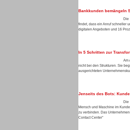
Bankkunden bemängeln Sel
Die 
findet, dass ein Anruf schneller 
Sprachdialogsysteme u. Ki/
digitalen Angeboten und 16 Prozen
Sprachassistenten
In 5 Schritten zur Transf
Am A
nicht bei den Strukturen. Sie b
ausgerichteten Unternehmenskul
Jenseits des Bots: Kunde
Die 
Mensch und Maschine im Kunden
zu verbinden. Das Unternehmen s
Sprachdialogsysteme u. Ki/
Contact Center“
Sprachassistenten