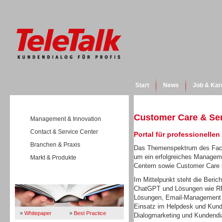
Start
News
Job & Kar
Customer Care & Se
Management & Innovation
Contact & Service Center
Portal für professionelle
Branchen & Praxis
Das Themenspektrum des Fach
um ein erfolgreiches Manageme
Markt & Produkte
Centern sowie Customer Care
Wissen
Im Mittelpunkt steht die Beric
ChatGPT und Lösungen wie RPA
Lösungen, Email-Management o
Einsatz im Helpdesk und Kund
»
Whitepaper
»
Best Practice
Dialogmarketing und Kundendi