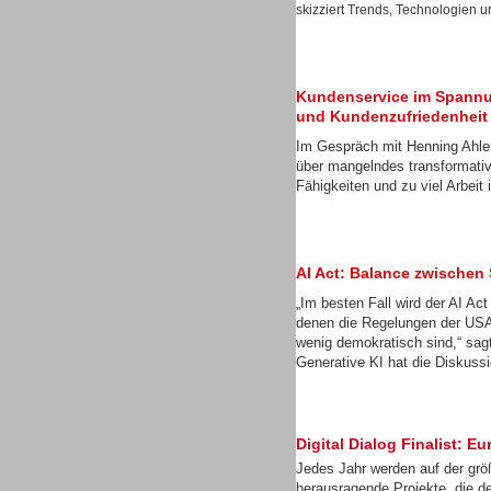
skizziert Trends, Technologien u
Gesamtlösungen
Kundenservice im Spannu
und Kundenzufriedenheit
Im Gespräch mit Henning Ahler
über mangelndes transformati
Fähigkeiten und zu viel Arbei
AI Act: Balance zwischen
„Im besten Fall wird der AI Ac
denen die Regelungen der USA
wenig demokratisch sind,“ sa
Gesamtlösungen
Generative KI hat die Diskussi
Digital Dialog Finalist:
Jedes Jahr werden auf der gr
Gesamtlösungen
herausragende Projekte, die d