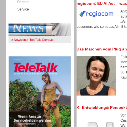
Partner
regiocom: EU AI Act – was
Service
Anfo
auf
Immer Up-To-Date
„Ver
Lösungen, wie compass AI mit kl
»
Newsletter TeleTalk-Compact
Das Märchen vom Plug an
TeleTalk 04/26
Es k
Meis
harm
30 
Kau
KI-Entwicklung& Perspekt
Von
Cus
TK- und ACD-Systeme
Wen