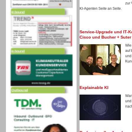
zur
Inbound
KI-Agenten Seite an Seite.
Service-Upgrade und IT-Ko
Cisco und Bucher + Suter
Inbound
Wie
auf 
und 
Kun
Outbound
Explainable KI
Waru
und
nach