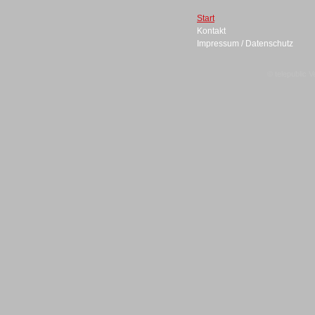
Start
Kontakt
Impressum / Datenschutz
Headsets
© telepublic V
Logging / Monitoring /
Qualitätssicherung