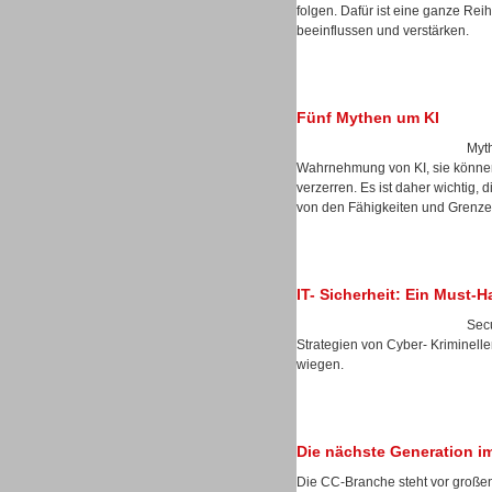
folgen. Dafür ist eine ganze Reih
beeinflussen und verstärken.
Dialer
Fünf Mythen um KI
Myth
Wahrnehmung von KI, sie können 
verzerren. Es ist daher wichtig, 
von den Fähigkeiten und Grenzen
Beratung /Consulting
IT- Sicherheit: Ein Must-
Secu
Strategien von Cyber- Kriminelle
wiegen.
Beratung /Consulting
Die nächste Generation i
Die CC-Branche steht vor große