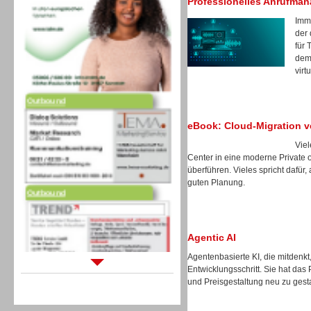
Professionelles Anrufma
Imm
der 
für 
dem 
virt
Outbound
eBook: Cloud-Migration v
Vie
Center in eine moderne Private 
überführen. Vieles spricht dafür, 
Outbound
guten Planung.
Agentic AI
Agentenbasierte KI, die mitdenkt
Entwicklungsschritt. Sie hat das
Sprachdialogsysteme u. Ki/
und Preisgestaltung neu zu gest
Sprachassistenten