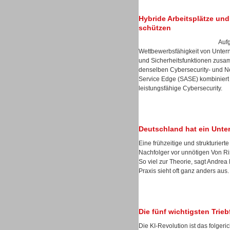
Hybride Arbeitsplätze und 
schützen
Auf
Wettbewerbsfähigkeit von Unter
Sprachdialogsysteme u. Ki/
und Sicherheitsfunktionen zusa
Sprachassistenten
denselben Cybersecurity- und Ne
Service Edge (SASE) kombiniert 
leistungsfähige Cybersecurity.
Deutschland hat ein Unt
Dialer
Eine frühzeitige und strukturie
Nachfolger vor unnötigen Von Ris
So viel zur Theorie, sagt Andre
Praxis sieht oft ganz anders aus.
Dialer
Die fünf wichtigsten Trie
Die KI-Revolution ist das folgeri