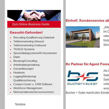
Business Guide
Einhell: Kundenservice a
»
Zum Online-Business Guide
„All
im 
Gesucht-Gefunden!
oder
Recruiting-Qualifizierung-Zeitarbeit
Nut
Telefonmarketing Inbound
Serv
Telefonmarketing Outbound
TK/ACD-Systeme
Sprachdialogsysteme/KI-Assistenten
Dialer
Beratung/Consulting
Ihr Partner für Agent Forc
Arbeitsplatzgestaltung
Gesamtlösungen
Als 
Headsets
Sale
Logging/Monitoring/
Sale
Qualitätssicherung
voll
Contact Center u. CRM Software
Workforce-Management
ausz
Mehrwertdienste/Servicenummern
Bucher + Suter macht den Einstie
Termine