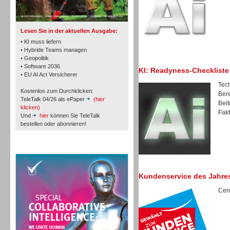
Lesen Sie in der aktuellen Ausgabe:
• KI muss liefern
• Hybride Teams managen
• Geopolitik
Workforce-Management
• Software 2036
KI: Readyness-Checkliste
• EU AI Act Versicherer
Tech
Kostenlos zum Durchklicken:
Bere
TeleTalk 04/26 als ePaper
(hier
Beit
klicken)
Fakt
Und
hier
können Sie TeleTalk
bestellen oder abonnieren!
Personal
TeleTalk Special
Kundenservice des Jahre
Cent
Personal