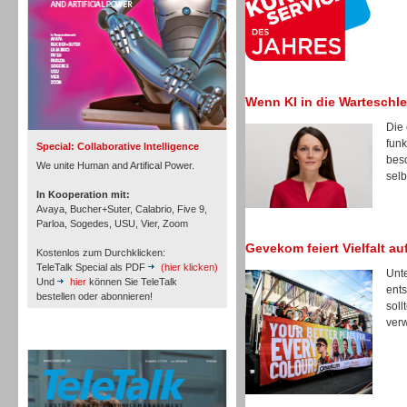
Inbound
Wenn KI in die Warteschlei
Die 
funk
Special: Collaborative Intelligence
besc
We unite Human and Artifical Power.
selb
In Kooperation mit:
Avaya, Bucher+Suter, Calabrio, Five 9,
Parloa, Sogedes, USU, Vier, Zoom
Gevekom feiert Vielfalt a
Kostenlos zum Durchklicken:
TeleTalk Special als PDF
(hier klicken)
Unte
Und
hier
können Sie TeleTalk
ents
bestellen oder abonnieren!
soll
verw
Inbound
TeleTalk Archiv