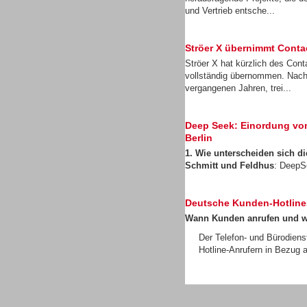
und Vertrieb entsche...
Ströer X übernimmt Cont
Ströer X hat kürzlich des Con
vollständig übernommen. Nach
Gesamtlösungen
vergangenen Jahren, trei...
Deep Seek: Einordung von 
Berlin
1. Wie unterscheiden sich 
Schmitt und Feldhus
: DeepS
Headsets
Deutsche Kunden-Hotline
Wann Kunden anrufen und 
Der Telefon- und Bürodiens
Hotline-Anrufern in Bezug a
Headsets