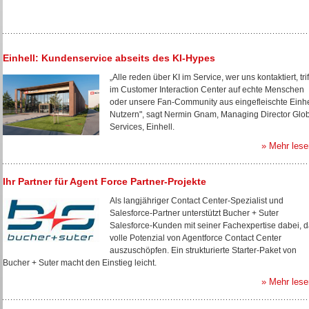
Einhell: Kundenservice abseits des KI-Hypes
„Alle reden über KI im Service, wer uns kontaktiert, trif
im Customer Interaction Center auf echte Menschen
oder unsere Fan-Community aus eingefleischte Einhe
Nutzern", sagt Nermin Gnam, Managing Director Glo
Services, Einhell.
» Mehr lese
Ihr Partner für Agent Force Partner-Projekte
Als langjähriger Contact Center-Spezialist und
Salesforce-Partner unterstützt Bucher + Suter
Salesforce-Kunden mit seiner Fachexpertise dabei, 
volle Potenzial von Agentforce Contact Center
auszuschöpfen. Ein strukturierte Starter-Paket von
Bucher + Suter macht den Einstieg leicht.
» Mehr lese