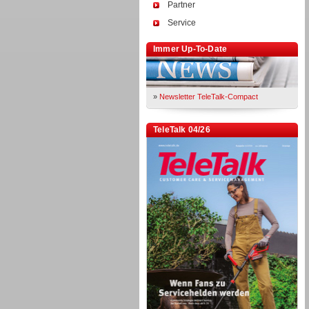
Partner
Service
Immer Up-To-Date
»
Newsletter TeleTalk-Compact
TeleTalk 04/26
TK- und ACD-Systeme