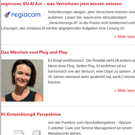
regiocom: EU AI Act – was Versicherer jetzt wissen müssen
Anforderungen steigen, aber Versicherer können vore
aufatmen. Lesen Sie, waum eine allzuständigen
„Versicherungs-KI“ in der Praxis nicht funktioniert und
Lösungen, wie compass AI mit klar abgegrenzten Aufgaben eine Lösung ist.
» Mehr lese
Das Märchen vom Plug and Play
Es klingt verführerisch. Die Realität sieht oft anders a
Meist ohne Plug. Selten Play. KI einführen ist so
harmonisch wie der Versuch, eine Orgel zu spielen, d
30 Jahren niemand mehr gestimmt hat, weiß Corinna
Kausse.
» Mehr lese
KI-Entwicklung& Perspektive
Von der Funktion zum Geschäftsergebnis – Warum
Customer Care und Service Management an einem
Wendepunkt stehen.