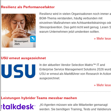
Resilienz als Performancefaktor
Resilienz wird in vielen Organisationen noch immer a
BGM-Thema verstanden, häufig verbunden mit
einzelnen Maßnahmen wie Achtsamkeitstrainings od
Stressprävention. Das geht nicht weit genug. Lesen S
warum Unternehmen jetzt umdenken sollten.
» Mehr lese
USU erneut ausgezeichnet
In der aktuellen Vendor Selection Matrix™ IT and
Enterprise Service Management Solutions 2026 wur
USU er erneut als Marktführer von Research In Actio
ausgezeichnet.
» Mehr lese
Leistungen hybrider Teams messbar machen
„KI-Agenten müssen wie alle Mitarbeiter gemanagt
werden. Sie benötigen Training, Tests und Validierun