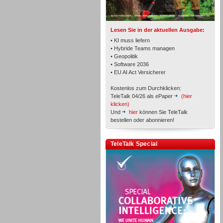
Lesen Sie in der aktuellen Ausgabe:
• KI muss liefern
• Hybride Teams managen
• Geopolitik
Workforce-Management
• Software 2036
• EU AI Act Versicherer
Kostenlos zum Durchklicken:
TeleTalk 04/26 als ePaper
(hier
klicken)
Und
hier
können Sie TeleTalk
bestellen oder abonnieren!
Personal
TeleTalk Special
Personal