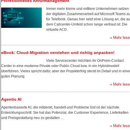
Professionelles Anrufmanagement
Immer mehr kleine und mittlere Unternehmen setzen 
der digitalen Zusammenarbeit auf Microsoft Teams a
für Telefonie. Genau hier setzt eine Lösung an, die a
dem Callcenter-Umfeld schon lange vertraut ist: Die
virtuelle ACD.
» Mehr lese
eBook: Cloud-Migration verstehen und richtig anpacken!
Viele Servicecenter möchten ihr OnPrem-Contact
Center in eine moderne Private oder Public Cloud bzw. in ein Hybridmodell
überführen. Vieles spricht dafür, aber der Projekterfolg steckt im Detail und in eine
guten Planung.
» Mehr lese
Agentic AI
Agentenbasierte KI, die mitdenkt, handelt und Probleme löst ist der nächste
Entwicklungsschritt. Sie hat das Potenzial, die Customer Experience, Lieferketten
und Preisgestaltung neu zu gestalten …
» Mehr lese