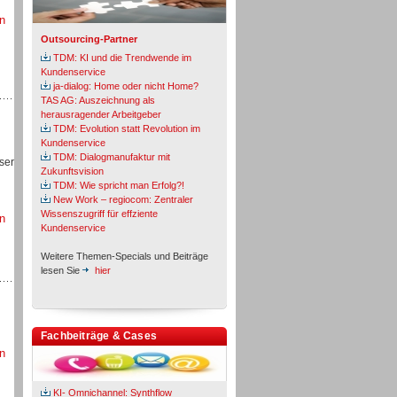
n
Outsourcing-Partner
TDM: KI und die Trendwende im
Kundenservice
ja-dialog: Home oder nicht Home?
TAS AG: Auszeichnung als
herausragender Arbeitgeber
TDM: Evolution statt Revolution im
Kundenservice
TDM: Dialogmanufaktur mit
ser
Zukunftsvision
TDM: Wie spricht man Erfolg?!
New Work – regiocom: Zentraler
Wissenszugriff für effziente
n
Kundenservice
Weitere Themen-Specials und Beiträge
lesen Sie
hier
Fachbeiträge & Cases
n
KI- Omnichannel: Synthflow