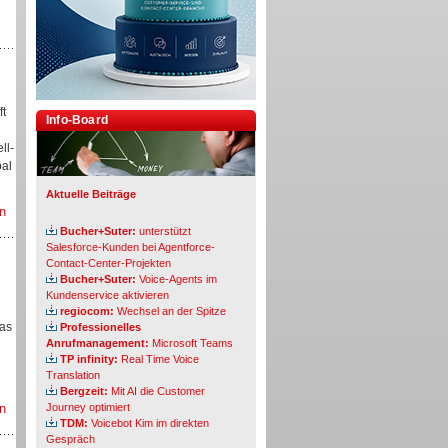
ft
Info-Board
ll-
bal
Aktuelle Beiträge
n
Bucher+Suter:
unterstützt
Salesforce-Kunden bei Agentforce-
Contact-Center-Projekten
Bucher+Suter:
Voice-Agents im
Kundenservice aktivieren
regiocom:
Wechsel an der Spitze
das
Professionelles
Anrufmanagement:
Microsoft Teams
TP infinity:
Real Time Voice
Translation
Bergzeit:
Mit AI die Customer
n
Journey optimiert
TDM:
Voicebot Kim im direkten
Gespräch