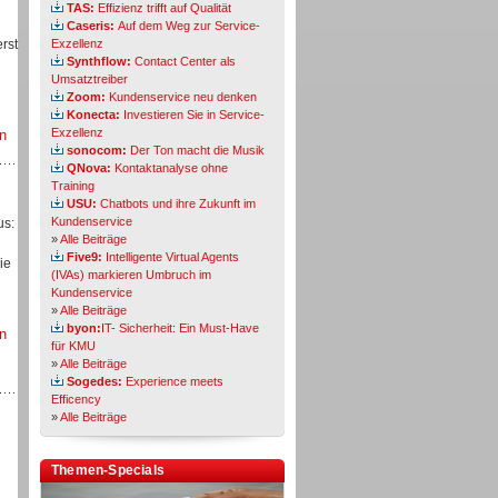
TAS:
Effizienz trifft auf Qualität
Caseris:
Auf dem Weg zur Service-
rst
Exzellenz
Synthflow:
Contact Center als
Umsatztreiber
Zoom:
Kundenservice neu denken
Konecta:
Investieren Sie in Service-
Exzellenz
n
sonocom:
Der Ton macht die Musik
QNova:
Kontaktanalyse ohne
Training
USU:
Chatbots und ihre Zukunft im
Kundenservice
us:
»
Alle Beiträge
Five9:
Intelligente Virtual Agents
ie
(IVAs) markieren Umbruch im
Kundenservice
»
Alle Beiträge
byon:
IT- Sicherheit: Ein Must-Have
n
für KMU
»
Alle Beiträge
Sogedes:
Experience meets
Efficency
»
Alle Beiträge
Themen-Specials