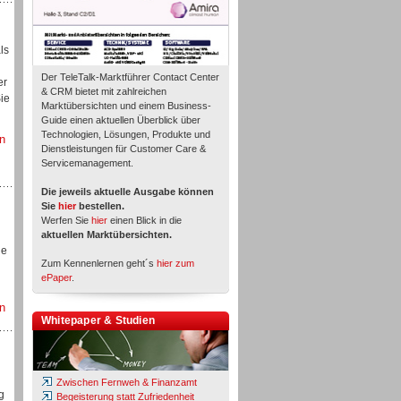
ls
Der TeleTalk-Marktführer Contact Center
er
& CRM bietet mit zahlreichen
ie
Marktübersichten und einem Business-
Guide einen aktuellen Überblick über
Technologien, Lösungen, Produkte und
n
Dienstleistungen für Customer Care &
Servicemanagement.
Die jeweils aktuelle Ausgabe können
Sie
hier
bestellen.
Werfen Sie
hier
einen Blick in die
aktuellen Marktübersichten.
de
Zum Kennenlernen geht´s
hier zum
n
ePaper
.
n
Whitepaper & Studien
Zwischen Fernweh & Finanzamt
g
Begeisterung statt Zufriedenheit