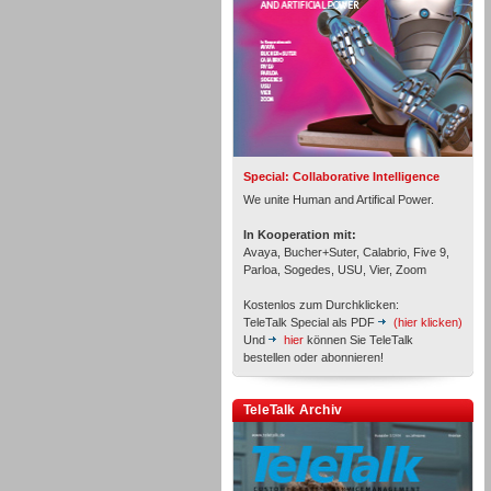
Inbound
Special: Collaborative Intelligence
We unite Human and Artifical Power.
In Kooperation mit:
Avaya, Bucher+Suter, Calabrio, Five 9,
Parloa, Sogedes, USU, Vier, Zoom
Kostenlos zum Durchklicken:
TeleTalk Special als PDF
(hier klicken)
Und
hier
können Sie TeleTalk
bestellen oder abonnieren!
Inbound
TeleTalk Archiv