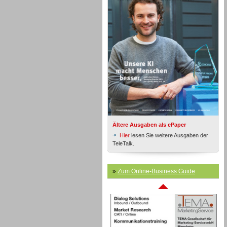
Inbound
Ältere Ausgaben als ePaper
Hier
lesen Sie weitere Ausgaben der
TeleTalk.
Inbound
»
Zum Online-Business Guide