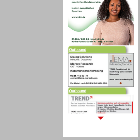
Outbound
Outbound
Sprachdialogsysteme u. Ki/
Sprachassistenten