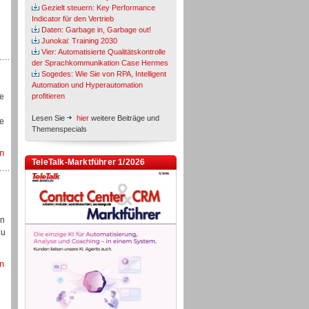
Gezielt steuern: Key Performance
Indicator für den Vertrieb
Daten: Garbage in, Garbage out!
Junokai: Training 2030
Vier: Automatisierte Qualitätskontrolle
der Sprachkommunikation Case Hermes
Sogedes: Wie Sie von RPA, Intelligent
Automation und Hyperautomation
me
profitieren
Lesen Sie
hier
weitere Beiträge und
ie
Themenspecials
n
TeleTalk-Marktführer 1/2026
en
zu
n