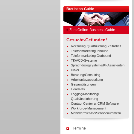
Business Guide
»
Zum Online-Business Guide
Gesucht-Gefunden!
Recruiting-Qualifizierung-Zeitarbeit
Telefonmarketing Inbound
Telefonmarketing Outbound
TK/ACD-Systeme
Sprachdialogsysteme/KI-Assistenten
Dialer
Beratung/Consulting
Arbeitsplatzgestaltung
Gesamtlösungen
Headsets
Logging/Monitoring/
Qualitätssicherung
Contact Center u. CRM Software
Workforce-Management
Mehrwertdienste/Servicenummern
Termine