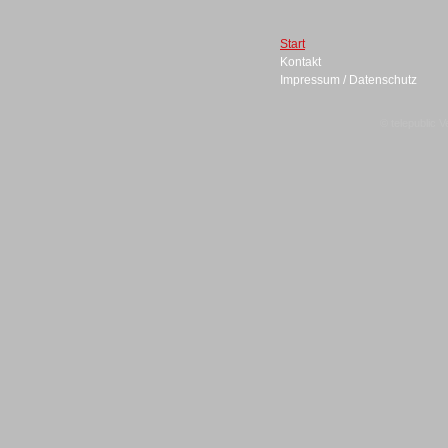
Start
Kontakt
Headsets
Impressum / Datenschutz
© telepublic V
Logging / Monitoring /
Qualitätssicherung