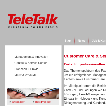
Start
News
Job & Kar
Customer Care & Se
Management & Innovation
Contact & Service Center
Portal für professionelle
Branchen & Praxis
Das Themenspektrum des Fach
um ein erfolgreiches Manageme
Markt & Produkte
Centern sowie Customer Care
Wissen
Im Mittelpunkt steht die Beric
ChatGPT und Lösungen wie RPA
Lösungen, Email-Management o
Einsatz im Helpdesk und Kund
»
Whitepaper
»
Best Practice
Dialogmarketing und Kundendi