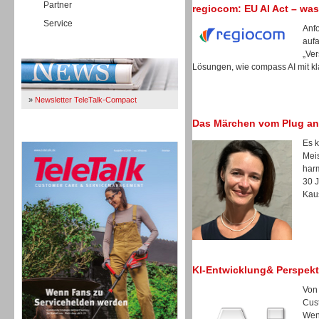
Partner
regiocom: EU AI Act – was
Service
Anfo
auf
Immer Up-To-Date
„Ver
Lösungen, wie compass AI mit kl
»
Newsletter TeleTalk-Compact
Das Märchen vom Plug an
TeleTalk 04/26
Es k
Meis
harm
30 
Kau
KI-Entwicklung& Perspekt
Von
Cus
TK- und ACD-Systeme
Wen