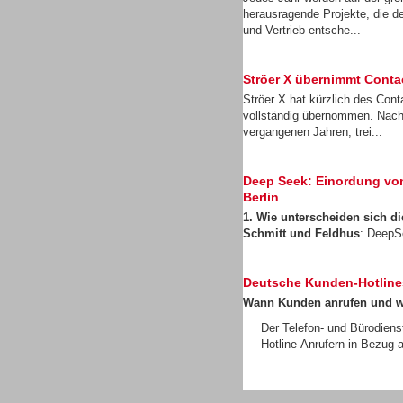
herausragende Projekte, die d
und Vertrieb entsche...
Ströer X übernimmt Cont
Ströer X hat kürzlich des Con
Gesamtlösungen
vollständig übernommen. Nach
vergangenen Jahren, trei...
Deep Seek: Einordung von 
Berlin
1. Wie unterscheiden sich 
Headsets
Schmitt und Feldhus
: DeepS
Deutsche Kunden-Hotline
Wann Kunden anrufen und 
Der Telefon- und Bürodiens
Hotline-Anrufern in Bezug a
Headsets