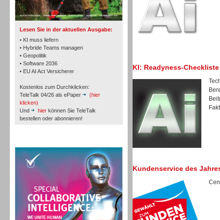
Lesen Sie in der aktuellen Ausgabe:
• KI muss liefern
• Hybride Teams managen
• Geopolitik
Workforce-Management
• Software 2036
KI: Readyness-Checkliste
• EU AI Act Versicherer
Tech
Kostenlos zum Durchklicken:
Bere
TeleTalk 04/26 als ePaper
(hier
Beit
klicken)
Fakt
Und
hier
können Sie TeleTalk
bestellen oder abonnieren!
Personal
TeleTalk Special
Kundenservice des Jahre
Cent
Personal