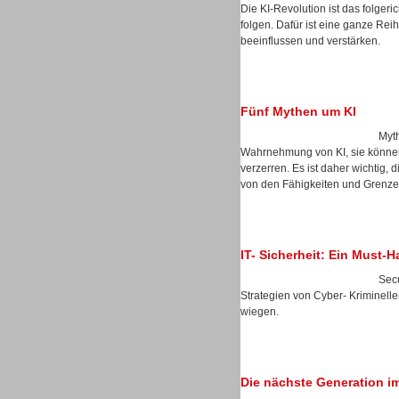
Die KI-Revolution ist das folgeri
folgen. Dafür ist eine ganze Reih
beeinflussen und verstärken.
Dialer
Fünf Mythen um KI
Myth
Wahrnehmung von KI, sie können 
verzerren. Es ist daher wichtig, 
Beratung /Consulting
von den Fähigkeiten und Grenzen
IT- Sicherheit: Ein Must-
Secu
Strategien von Cyber- Kriminelle
Beratung /Consulting
wiegen.
Die nächste Generation i