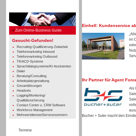
Business Guide
Einhell: Kundenservice a
»
Zum Online-Business Guide
„All
im 
Gesucht-Gefunden!
oder
Recruiting-Qualifizierung-Zeitarbeit
Nut
Telefonmarketing Inbound
Serv
Telefonmarketing Outbound
TK/ACD-Systeme
Sprachdialogsysteme/KI-Assistenten
Dialer
Beratung/Consulting
Ihr Partner für Agent Forc
Arbeitsplatzgestaltung
Gesamtlösungen
Als 
Headsets
Sale
Logging/Monitoring/
Sale
Qualitätssicherung
voll
Contact Center u. CRM Software
Workforce-Management
ausz
Mehrwertdienste/Servicenummern
Bucher + Suter macht den Einstie
Termine