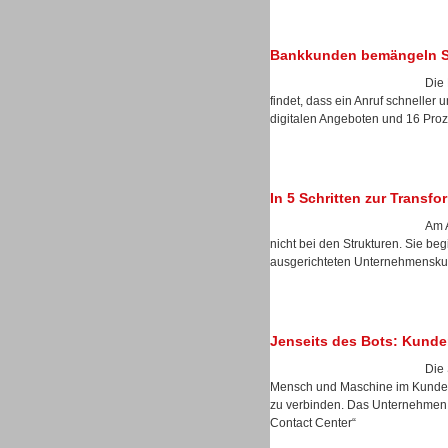
Bankkunden bemängeln Sel
Die 
Sprachdialogsysteme u. Ki/
findet, dass ein Anruf schneller 
Sprachassistenten
digitalen Angeboten und 16 Prozen
In 5 Schritten zur Transf
Am A
nicht bei den Strukturen. Sie b
ausgerichteten Unternehmenskul
Jenseits des Bots: Kunde
Die 
Mensch und Maschine im Kunden
Sprachdialogsysteme u. Ki/
zu verbinden. Das Unternehmen s
Sprachassistenten
Contact Center“