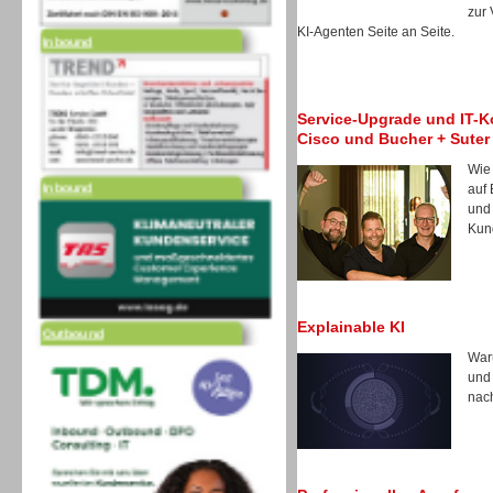
zur
Inbound
KI-Agenten Seite an Seite.
Service-Upgrade und IT-Ko
Cisco und Bucher + Suter
Inbound
Wie
auf 
und 
Kun
Outbound
Explainable KI
Waru
und
nach