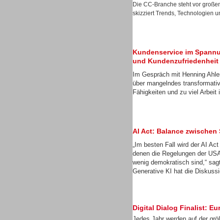
Die CC-Branche steht vor große
Gesamtlösungen
skizziert Trends, Technologien u
Kundenservice im Spannu
und Kundenzufriedenheit
Im Gespräch mit Henning Ahler
über mangelndes transformati
Fähigkeiten und zu viel Arbei
AI Act: Balance zwischen
„Im besten Fall wird der AI Ac
denen die Regelungen der USA
Gesamtlösungen
wenig demokratisch sind,“ sa
Generative KI hat die Diskussi
Digital Dialog Finalist:
Gesamtlösungen
Jedes Jahr werden auf der gr