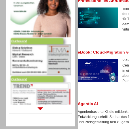
Professionelles Anrufma
Imm
der 
für 
dem 
virt
Outbound
eBook: Cloud-Migration v
Vie
Cent
in e
Outbound
aber
Pla
Agentic AI
Agentenbasierte KI, die mitdenkt
Sprachdialogsysteme u. Ki/
Entwicklungsschritt. Sie hat das
Sprachassistenten
und Preisgestaltung neu zu gest