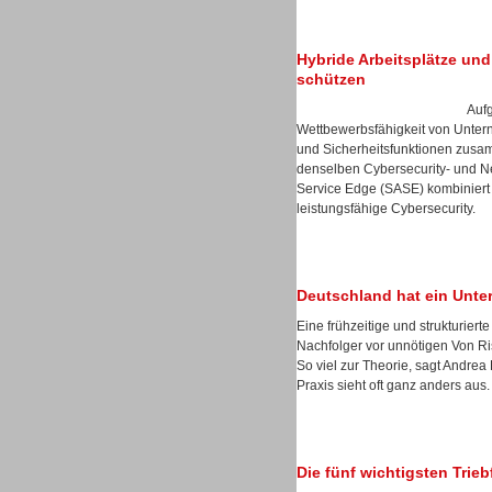
Hybride Arbeitsplätze und 
schützen
Auf
Sprachdialogsysteme u. Ki/
Wettbewerbsfähigkeit von Unter
Sprachassistenten
und Sicherheitsfunktionen zusa
denselben Cybersecurity- und Ne
Service Edge (SASE) kombiniert 
leistungsfähige Cybersecurity.
Dialer
Deutschland hat ein Unt
Eine frühzeitige und strukturie
Nachfolger vor unnötigen Von Ris
So viel zur Theorie, sagt Andre
Praxis sieht oft ganz anders aus.
Dialer
Die fünf wichtigsten Trie