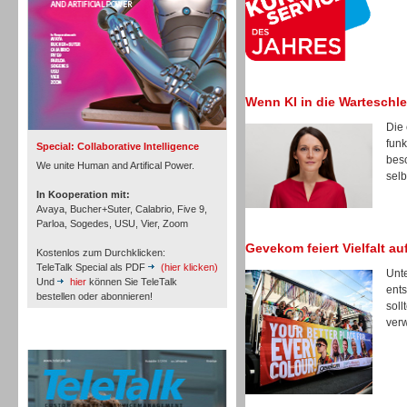
Inbound
Wenn KI in die Warteschlei
Die 
funk
Special: Collaborative Intelligence
besc
We unite Human and Artifical Power.
selb
In Kooperation mit:
Avaya, Bucher+Suter, Calabrio, Five 9,
Parloa, Sogedes, USU, Vier, Zoom
Gevekom feiert Vielfalt a
Kostenlos zum Durchklicken:
TeleTalk Special als PDF
(hier klicken)
Unte
Und
hier
können Sie TeleTalk
ents
bestellen oder abonnieren!
soll
verw
Inbound
TeleTalk Archiv