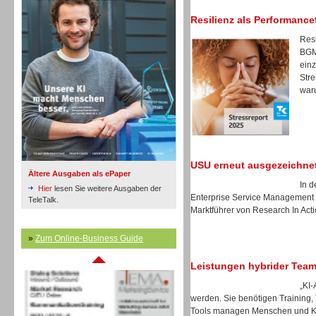
Resilienz als Performance
Inbound
Resi
BGM
ein
Stre
war
USU erneut ausgezeichne
Ältere Ausgaben als ePaper
In d
Hier
lesen Sie weitere Ausgaben der
Enterprise Service Management 
TeleTalk.
Marktführer von Research In Act
Inbound
»
Zum Online-Business Guide
Leistungen hybrider Tea
„KI-
werden. Sie benötigen Training,
Tools managen Menschen und KI-