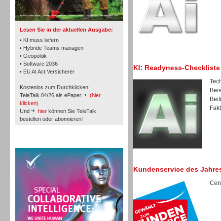
Lesen Sie in der aktuellen Ausgabe:
• KI muss liefern
• Hybride Teams managen
• Geopolitik
Workforce-Management
• Software 2036
KI: Readyness-Checkliste
• EU AI Act Versicherer
Tech
Kostenlos zum Durchklicken:
Bere
TeleTalk 04/26 als ePaper
(hier
Beit
klicken)
Fakt
Und
hier
können Sie TeleTalk
bestellen oder abonnieren!
Personal
TeleTalk Special
Kundenservice des Jahre
Cent
Personal