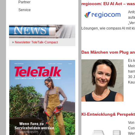
Partner
regiocom: EU AI Act – was
Service
Anfo
auf
Immer Up-To-Date
„Ver
Lösungen, wie compass AI mit kl
»
Newsletter TeleTalk-Compact
Das Märchen vom Plug an
TeleTalk 04/26
Es k
Meis
harm
30 
Kau
KI-Entwicklung& Perspekt
Von
Cus
TK- und ACD-Systeme
Wen