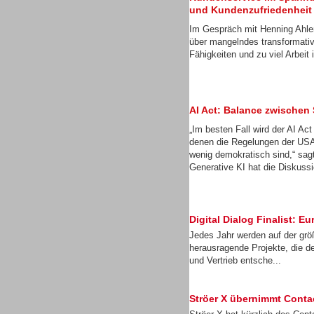
und Kundenzufriedenheit
Gesamtlösungen
Im Gespräch mit Henning Ahler
über mangelndes transformati
Fähigkeiten und zu viel Arbei
AI Act: Balance zwischen
„Im besten Fall wird der AI Ac
denen die Regelungen der USA
wenig demokratisch sind,“ sa
Generative KI hat die Diskussi
Digital Dialog Finalist:
Gesamtlösungen
Jedes Jahr werden auf der gr
herausragende Projekte, die d
und Vertrieb entsche...
Ströer X übernimmt Cont
Gesamtlösungen