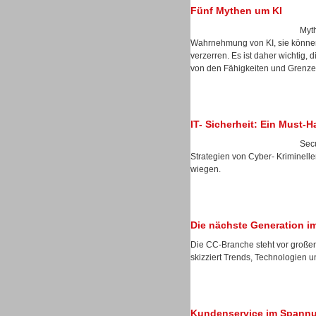
Fünf Mythen um KI
Myth
Wahrnehmung von KI, sie können 
Dialer
verzerren. Es ist daher wichtig, 
von den Fähigkeiten und Grenzen
IT- Sicherheit: Ein Must-
Secu
Beratung /Consulting
Strategien von Cyber- Kriminelle
wiegen.
Die nächste Generation i
Beratung /Consulting
Die CC-Branche steht vor große
skizziert Trends, Technologien u
Kundenservice im Spannu