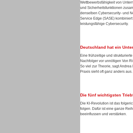
Wettbewerbsfähigkeit von Unter
und Sicherheitsfunktionen zusa
denselben Cybersecurity- und Ne
Service Edge (SASE) kombiniert 
leistungsfähige Cybersecurity.
Sprachdialogsysteme u. Ki/
Sprachassistenten
Deutschland hat ein Unt
Eine frühzeitige und strukturie
Nachfolger vor unnötigen Von Ris
So viel zur Theorie, sagt Andre
Praxis sieht oft ganz anders aus.
Dialer
Die fünf wichtigsten Trie
Die KI-Revolution ist das folgeri
folgen. Dafür ist eine ganze Reih
beeinflussen und verstärken.
Dialer