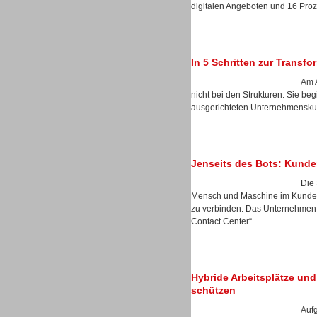
digitalen Angeboten und 16 Prozen
In 5 Schritten zur Transf
Sprachdialogsysteme u. Ki/
Sprachassistenten
Am A
nicht bei den Strukturen. Sie b
ausgerichteten Unternehmenskul
Jenseits des Bots: Kunde
Die 
Mensch und Maschine im Kunden
zu verbinden. Das Unternehmen s
Contact Center“
Hybride Arbeitsplätze und 
Sprachdialogsysteme u. Ki/
schützen
Sprachassistenten
Auf