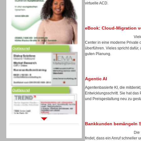
virtuelle ACD.
eBook: Cloud-Migration v
Vie
Outbound
Center in eine moderne Private 
überführen. Vieles spricht dafür, 
guten Planung.
Agentic AI
Outbound
Agentenbasierte KI, die mitdenkt
Entwicklungsschritt. Sie hat das
und Preisgestaltung neu zu gest
Bankkunden bemängeln Sel
Sprachdialogsysteme u. Ki/
Sprachassistenten
Die 
findet, dass ein Anruf schneller 