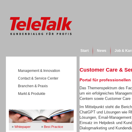
Start
News
Job & Kar
Customer Care & Se
Management & Innovation
Contact & Service Center
Portal für professionelle
Branchen & Praxis
Das Themenspektrum des Fach
um ein erfolgreiches Manageme
Markt & Produkte
Centern sowie Customer Care
Wissen
Im Mittelpunkt steht die Beric
ChatGPT und Lösungen wie RPA
Lösungen, Email-Management o
Einsatz im Helpdesk und Kund
»
Whitepaper
»
Best Practice
Dialogmarketing und Kundendi