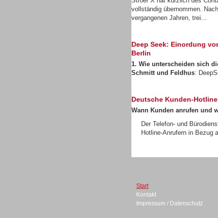
Ströer X hat kürzlich des Con
vollständig übernommen. Nach
vergangenen Jahren, trei...
Deep Seek: Einordung von 
Berlin
Gesamtlösungen
1. Wie unterscheiden sich 
Schmitt und Feldhus
: DeepS
Deutsche Kunden-Hotline
Wann Kunden anrufen und 
Der Telefon- und Bürodiens
Headsets
Hotline-Anrufern in Bezug a
Start
Headsets
Kontakt
Impressum / Datenschutz