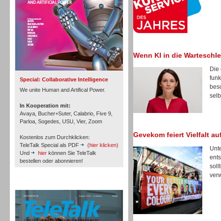
Inbound
Wenn KI in die Warteschlei
Die 
funk
Special: Collaborative Intelligence
besc
We unite Human and Artifical Power.
selb
In Kooperation mit:
Avaya, Bucher+Suter, Calabrio, Five 9,
Parloa, Sogedes, USU, Vier, Zoom
Gevekom feiert Vielfalt a
Kostenlos zum Durchklicken:
TeleTalk Special als PDF
(hier klicken)
Unte
Und
hier
können Sie TeleTalk
ents
bestellen oder abonnieren!
soll
verw
Inbound
TeleTalk Archiv