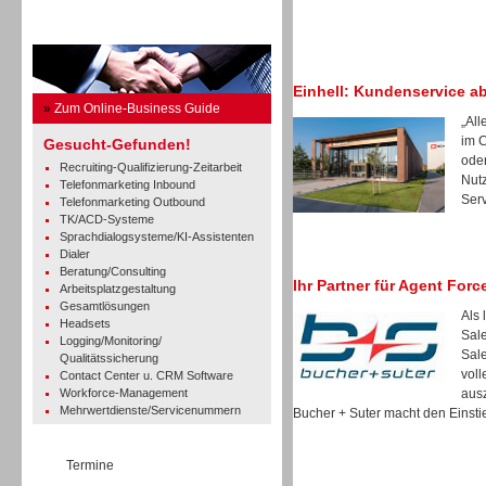
Business Guide
Einhell: Kundenservice a
»
Zum Online-Business Guide
„All
im 
Gesucht-Gefunden!
oder
Recruiting-Qualifizierung-Zeitarbeit
Nut
Telefonmarketing Inbound
Serv
Telefonmarketing Outbound
TK/ACD-Systeme
Sprachdialogsysteme/KI-Assistenten
Dialer
Beratung/Consulting
Ihr Partner für Agent Forc
Arbeitsplatzgestaltung
Gesamtlösungen
Als 
Headsets
Sale
Logging/Monitoring/
Sale
Qualitätssicherung
voll
Contact Center u. CRM Software
Workforce-Management
ausz
Mehrwertdienste/Servicenummern
Bucher + Suter macht den Einstie
Termine