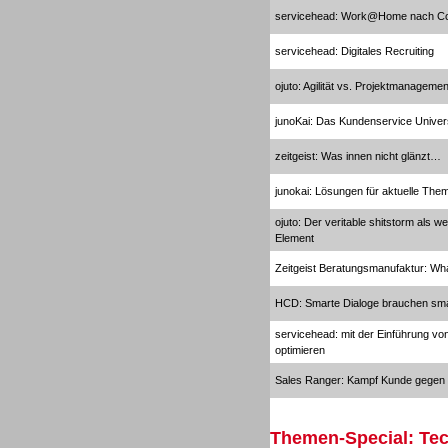
servicehead: Work@Home nach C
servicehead: Digitales Recruiting
ojuto: Agilität vs. Projektmanagemen
junoKai: Das Kundenservice Unive
Contact Center u. CRM
zeitgeist: Was innen nicht glänzt…
Software
junokai: Lösungen für aktuelle Th
ojuto: Der veritable shitstorm als 
Element
Zeitgeist Beratungsmanufaktur: Wh
Contact Center u. CRM
HCD: Smarte Dialoge brauchen sma
Software
servicehead: mit der Einführung vo
optimieren
Sales Ranger: Kampf Kunde gegen C
Themen-Special: Tec
Personal