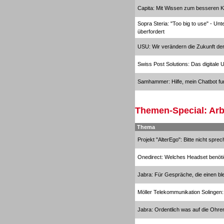
Capita: Mit Wissen zum besseren K
Sopra Steria: "Too big to use" - Un
überfordert
Personal
USU: Wir verändern die Zukunft der
Swiss Post Solutions: Das digitale 
Samhammer: Hilfe, mein Chatbot funk
Inbound
Themen-Special: Arb
Thema
Projekt "AlterEgo": Bitte nicht sprec
Onedirect: Welches Headset benöti
Jabra: Für Gespräche, die einen bl
Möller Telekommunikation Solingen:
Jabra: Ordentlich was auf die Ohre