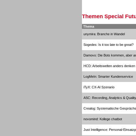
Inbound
Themen Special Futu
Thema
unymira: Branche in Wandel
Sogedes: Is it too late to be great?
Inbound
Damovo: Die Bots kommen, aber an
HCD: Arbeitswelten anders denken
LogMeIn: Smarter Kundenservice
Inbound
iTyX: CX-AI Szenario
ASC: Recording, Analytics & Quali
Crealog: Systematische Gespräch
novomind: Kollege chatbot
Outbound
Just Intelligence: Personal-Einsatz