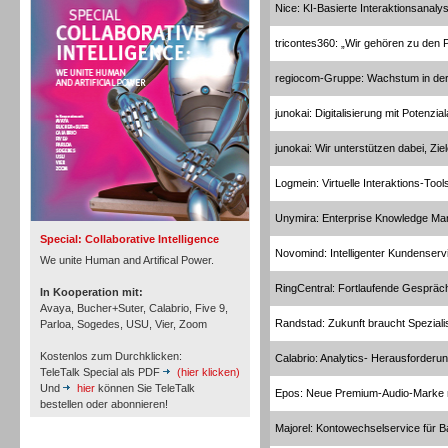
Nice: KI-Basierte Interaktionsanaly
Personal
tricontes360: „Wir gehören zu den
regiocom-Gruppe: Wachstum in der
junokai: Digitalisierung mit Potenzia
Inbound
junokai: Wir unterstützen dabei, Zie
Logmein: Virtuelle Interaktions-Tool
Unymira: Enterprise Knowledge M
Special: Collaborative Intelligence
Novomind: Intelligenter Kundenservi
We unite Human and Artifical Power.
RingCentral: Fortlaufende Gespräch
In Kooperation mit:
Avaya, Bucher+Suter, Calabrio, Five 9,
Randstad: Zukunft braucht Speziali
Parloa, Sogedes, USU, Vier, Zoom
Kostenlos zum Durchklicken:
Calabrio: Analytics- Herausforderu
TeleTalk Special als PDF
(hier klicken)
Und
hier
können Sie TeleTalk
Epos: Neue Premium-Audio-Marke m
bestellen oder abonnieren!
Majorel: Kontowechselservice für 
Inbound