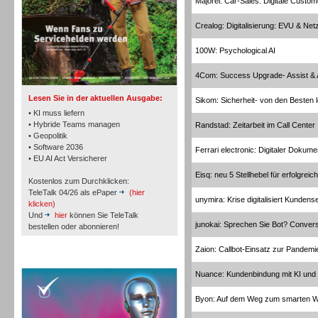
Majorel: Car-Sales: Digitale Custo
Crealog: Digitalisierung: EVU & Net
TK- und ACD-Systeme
100W: Psychological AI
4Com: Success Upgrade- Assist &
Lesen Sie in der aktuellen Ausgabe:
Sikom: Sicherheit- von den Besten 
• KI muss liefern
• Hybride Teams managen
Randstad: Zeitarbeit im Call Center
• Geopolitik
Workforce-Management
• Software 2036
Ferrari electronic: Digitaler Doku
• EU AI Act Versicherer
Eisq: neu 5 Stellhebel für erfolgrei
Kostenlos zum Durchklicken:
TeleTalk 04/26 als ePaper
(hier
unymira: Krise digitalisiert Kundens
klicken)
Und
hier
können Sie TeleTalk
junokai: Sprechen Sie Bot? Convers
bestellen oder abonnieren!
Personal
Zaion: Callbot-Einsatz zur Pande
TeleTalk Special
Nuance: Kundenbindung mit KI und 
Byon: Auf dem Weg zum smarten 