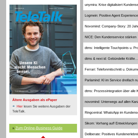
TeleTalk Archiv
unymira: Krise digitalisiert Kundens
Logmein: Positive Agent Experience
Novomind: Company-Story: 20 Jah
NICE: Den Kundenservice stärken
Inbound
dtms: Intelligente Touchpoints u. P
dtms & next id: Gebündelte Kräfte
Ferrari: Telefonmitschnitt u. Doku
Parlamind: KI im Service dreifach n
dtms: Prozessintegration über alle 
Ältere Ausgaben als ePaper
novomind: Unterwegs auf allen Kan
Hier
lesen Sie weitere Ausgaben der
TeleTalk.
Ringcentral: WhatsApp im Kundens
Sikom: Vorhang auf! Entwicklungen
Inbound
»
Zum Online-Business Guide
Deliberate: Positives Kundenerlebni