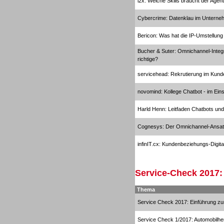
i2x: Welche Skills braucht der Age
Cybercrime: Datenklau im Untern
Bericon: Was hat die IP-Umstellung
Sprachdialogsysteme u. Ki/
Sprachassistenten
Bucher & Suter: Omnichannel-Integr
richtige?
servicehead: Rekrutierung im Kund
novomind: Kollege Chatbot - im Ei
Harld Henn: Leitfaden Chatbots und
Sprachdialogsysteme u. Ki/
Cognesys: Der Omnichannel-Ansa
Sprachassistenten
infinIT.cx: Kundenbeziehungs-Digit
Service-Check 2017:
Thema
Dialer
Service Check 2017: Einführung 
Service Check 1/2017: Automobilher