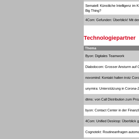
Sematell: Künstliche Intelligenz i
Big Thing?
4Com: Gefunden: Überblick! Mit de
Gesamtlösungen
Technologiepartner
Thema
Byon: Digitales Teamwork
Diabolocom: Grosser Ansturm auf C
novomind: Kontakt halten trotz Cor
unymira: Unterstützung in Corona-Z
dtms: von Call Distribution zum 
byon: Contact Center in der Finan
Gesamtlösungen
4Com: Unified Desktop: Überblick 
Cognotekt: Routineanfragen automa