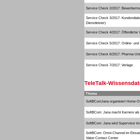
Service Check 2/2017: Bewerberm
Service Check 3/2017: Kundendial
Dialer
Dienstleister)
Service Check 4/2017: Öffentliche 
Service Check 5/2017: Online- und
Service Check 6/2017: Pharma-Un
Dialer
Service Check 7/2017: Verlage
TeleTalk-Wissensdat
Thema
SoftBComJana organisiert Home-Of
Beratung /Consulting
SoftBCom: Jana macht Karriere als
SoftBCom: Jana wird Supervisor im
SoftBCom: Omni-Channel im Einsat
Value-Contact Center