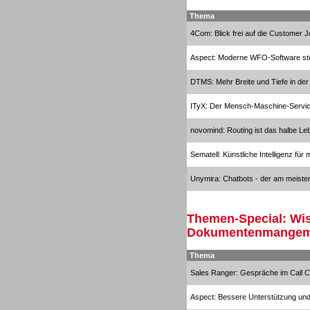
Thema
4Com: Blick frei auf die Customer 
Aspect: Moderne WFO-Software stell
DTMS: Mehr Breite und Tiefe in de
TK- und ACD-Systeme
ITyX: Der Mensch-Maschine-Servi
novomind: Routing ist das halbe Le
Sematell: Künstliche Intelligenz für
Workforce-Management
Unymira: Chatbots - der am meiste
Themen-Special: Wi
Dokumentenmangem
Thema
Personal
Sales Ranger: Gespräche im Call Cen
Aspect: Bessere Unterstützung un