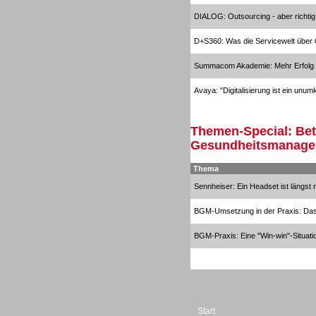
Beratung /Consulting
DIALOG: Outsourcing - aber richtig
D+S360: Was die Servicewelt über
Summacom Akademie: Mehr Erfolg d
Avaya: "Digitalisierung ist ein unu
Gesamtlösungen
Themen-Special: Bet
Gesundheitsmanag
Thema
Sennheiser: Ein Headset ist längst 
BGM-Umsetzung in der Praxis: Das 
BGM-Praxis: Eine "Win-win"-Situati
Start
Gesamtlösungen