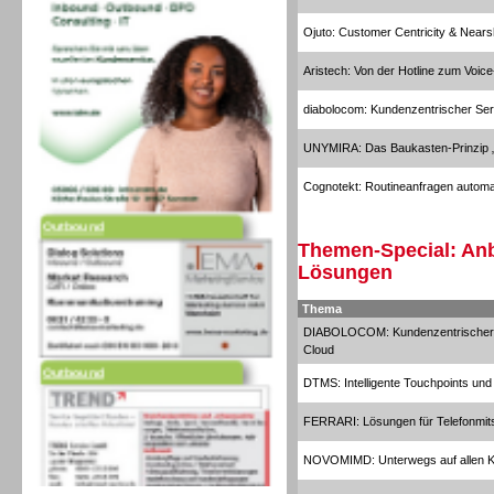
Ojuto: Customer Centricity & Near
Aristech: Von der Hotline zum Voice
diabolocom: Kundenzentrischer Ser
UNYMIRA: Das Baukasten-Prinzip „
Cognotekt: Routineanfragen automa
Outbound
Themen-Special: Anb
Lösungen
Thema
DIABOLOCOM: Kundenzentrischer Se
Cloud
Outbound
DTMS: Intelligente Touchpoints und
FERRARI: Lösungen für Telefonmit
NOVOMIMD: Unterwegs auf allen Ka