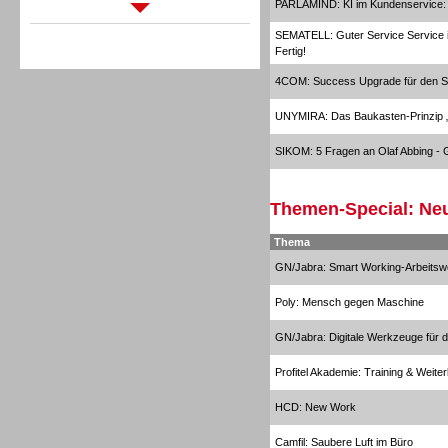
PARLAMIND: KI im Kundenservice: In
Sprachdialogsysteme u. Ki/
SEMATELL: Guter Service Service is
Sprachassistenten
Fertig!
4COM: Success Upgrade für den S
UNYMIRA: Das Baukasten-Prinzi
SIKOM: 5 Fragen an Olaf Abbing - G
Sprachdialogsysteme u. Ki/
Sprachassistenten
Themen-Special: Neu
Thema
GN/Jabra: Smart Working-Arbeitsw
Poly: Mensch gegen Maschine
GN/Jabra: Digitale Werkzeuge für di
Profitel Akademie: Training & Weiter
HCD: New Work
Camfil: Saubere Luft im Büro