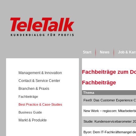
Start
News
Job & Kar
Fachbeiträge zum D
Management & Innovation
Contact & Service Center
Fachbeiträge
Branchen & Praxis
Thema
Fachbeiträge
Five9: Das Customer Experience C
Best Practice & Case-Studies
New Work – regiocom: Mitarbeiterb
Business Guide
Markt & Produkte
Studie: Kundenservicebarometer 2
Byon: Dem IT-Fachkräftemangel die 
Wissen