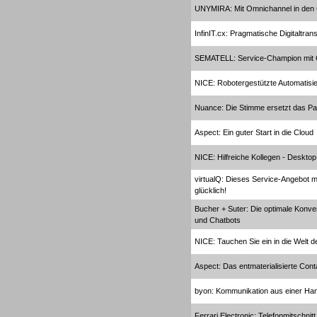
UNYMIRA: Mit Omnichannel in de
InfinIT.cx: Pragmatische Digitaltran
Gesamtlösungen
SEMATELL: Service-Champion mit
NICE: Robotergestützte Automatisi
Nuance: Die Stimme ersetzt das P
Aspect: Ein guter Start in die Cloud
Gesamtlösungen
NICE: Hilfreiche Kollegen - Deskto
virtualQ: Dieses Service-Angebot m
glücklich!
Bucher + Suter: Die optimale Konv
und Chatbots
Headsets
NICE: Tauchen Sie ein in die Welt d
Aspect: Das entmaterialisierte Cont
byon: Kommunikation aus einer Ha
Ferrari Electronic: Telefonmitschni