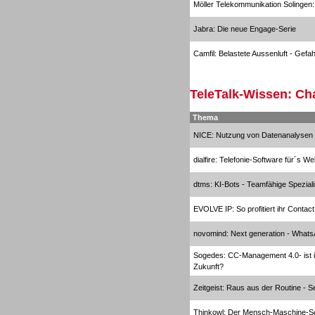
Möller Telekommunikation Solingen: 
Jabra: Die neue Engage-Serie
Inbound
Camfil: Belastete Aussenluft - Gefa
TeleTalk-Wissen: Ch
Thema
Inbound
NICE: Nutzung von Datenanalysen z
dialfire: Telefonie-Software für´s W
dtms: KI-Bots - Teamfähige Spezial
EVOLVE IP: So profitiert ihr Contac
novomind: Next generation - Whats
Sogedes: CC-Management 4.0- ist ih
Zukunft?
Zeitgeist: Raus aus der Routine - 
Thinkowl: Der Mensch-Maschine-S