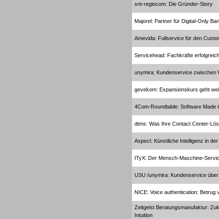
snt-regiocom: Die Gründer-Story
Dialer
Majorel: Partner für Digital-Only Ba
Amevida: Fullservice für den Custo
Servicehead: Fachkräfte erfolgreich
unymira: Kundenservice zwischen
Dialer
gevekom: Expansionskurs geht wei
4Com-Roundtable: Software Made 
dtms: Was Ihre Contact Center-Lös
Beratung /Consulting
Aspect: Künstliche Intelligenz in d
ITyX: Der Mensch-Maschine-Servi
USU /unymira: Kundenservice über 
NICE: Voice authentication: Betrug 
Beratung /Consulting
Zeitgeist Beratungsmanufaktur: Zu
Intuition