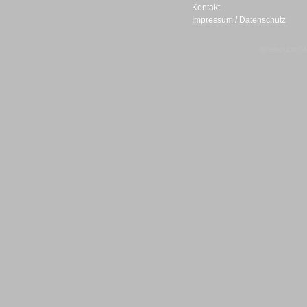
Kontakt
Impressum / Datenschutz
© telepublic V
Gesamtlösungen
Gesamtlösungen
Headsets