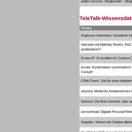
walter services: Wegbereiter - Wegb
TeleTalk-Wissensda
Sprachdialogsysteme u. Ki/
Sprachassistenten
Thema
Enghouse Interactive: Künstliche In
Interview mit Matthias Riveiro, PwC
positionieren?
Evolve IP: So profitiert ihr Contact
Sprachdialogsysteme u. Ki/
arvato: Kundendaten systematisch 
Sprachassistenten
Cockpit"
CRM-Check: Zeit für einen Anbiete
unymira: Moderner Kundenservice i
Damovo: Die Bots kommen, aber an
servicehead: Digitale Personal-Rek
Sogedes: Warum ein Chatbot alleine 