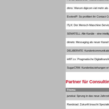
Headsets
dtms: Warum digicom viel mehr als 
EvolveIP: So profitiert ihr Contact 
ITyX: Der Mensch-Maschine-Servi
SEMATELL: Alle Kanäle - eine intelli
Headsets
dimelo: Messaging als neuer Kanal
DELIBERATE: Kundenkommunikati
infiIT.cx: Pragmatische Digitaltran
SugarCRM: Kundenbeziehungen erf
Logging / Monitoring /
Qualitätssicherung
Partner für Consulti
Thema
junokai: Sprung in das neue Jahrze
Randstad: Zukunft braucht Speziali