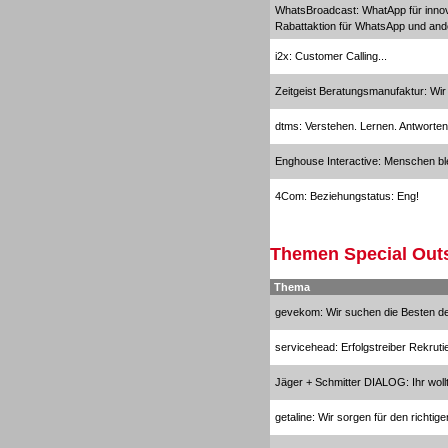
WhatsBroadcast: WhatApp für inno
Rabattaktion für WhatsApp und an
i2x: Customer Calling...
Zeitgeist Beratungsmanufaktur: Wi
dtms: Verstehen. Lernen. Antworten
Enghouse Interactive: Menschen ble
4Com: Beziehungstatus: Eng!
Themen Special Out
Outbound
Thema
gevekom: Wir suchen die Besten d
servicehead: Erfolgstreiber Rekruti
Jäger + Schmitter DIALOG: Ihr wollt
Outbound
getaline: Wir sorgen für den richtige