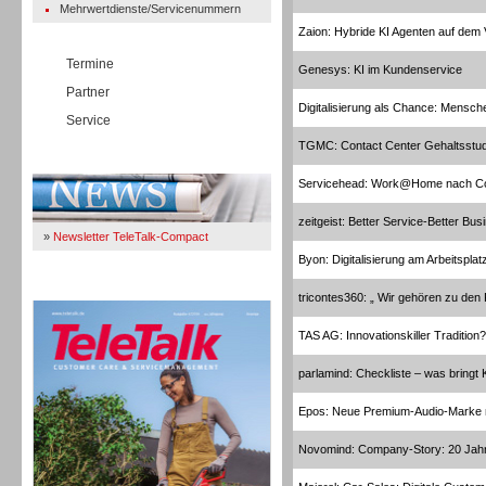
Mehrwertdienste/Servicenummern
Zaion: Hybride KI Agenten auf dem
Termine
Genesys: KI im Kundenservice
Partner
Digitalisierung als Chance: Mensc
Service
TGMC: Contact Center Gehaltsstud
Immer Up-To-Date
Servicehead: Work@Home nach C
zeitgeist: Better Service-Better Bus
»
Newsletter TeleTalk-Compact
Byon: Digitalisierung am Arbeitsplat
TeleTalk 04/26
tricontes360: „ Wir gehören zu de
TAS AG: Innovationskiller Tradition?
parlamind: Checkliste – was bringt 
Epos: Neue Premium-Audio-Marke m
Novomind: Company-Story: 20 Jah