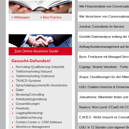
Wie Finanzinstitute von Conversation
Wie Versicherer von Conversational 
»
Whitepaper
»
Best Practice
Junokai: Consultants im Service
Business Guide
Gezielte Datenanalyse entlang der
Asfinag:Kundenmanagement auf de
»
Zum Online-Business Guide
Byon: Freiräume mit Managed Serv
Gesucht-Gefunden!
Recruiting-Qualifizierung-Zeitarbeit
Cognigy: Smarte Voicebots - Turbo
Telefonmarketing Inbound
Telefonmarketing Outbound
Avaya: Cloudlösungen für den Mitte
TK/ACD-Systeme
Sprachdialogsysteme/KI-Assistenten
USU: Chatbot-Universe & Omnicha
Dialer
Beratung/Consulting
Jobsathome: Mitarbeiter finden und
Arbeitsplatzgestaltung
Gesamtlösungen
Nuance: Next Level: CCaaS mit CC
Headsets
Logging/Monitoring/
C.M.B.S.: Wofür braucht es Consul
Qualitätssicherung
Contact Center u. CRM Software
Workforce-Management
USU: in 72 Stunden zum eigenen B