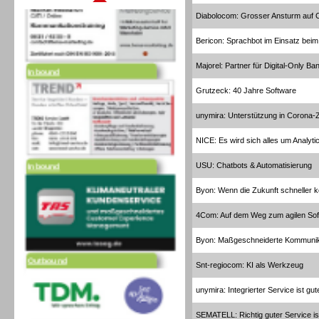
Diabolocom: Grosser Ansturm auf C
Bericon: Sprachbot im Einsatz bei
Majorel: Partner für Digital-Only Ba
Inbound
Grutzeck: 40 Jahre Software
unymira: Unterstützung in Corona-Z
NICE: Es wird sich alles um Analyti
Inbound
USU: Chatbots & Automatisierung
Byon: Wenn die Zukunft schneller k
4Com: Auf dem Weg zum agilen So
Byon: Maßgeschneiderte Kommunik
Outbound
Snt-regiocom: KI als Werkzeug
unymira: Integrierter Service ist gu
SEMATELL: Richtig guter Service is