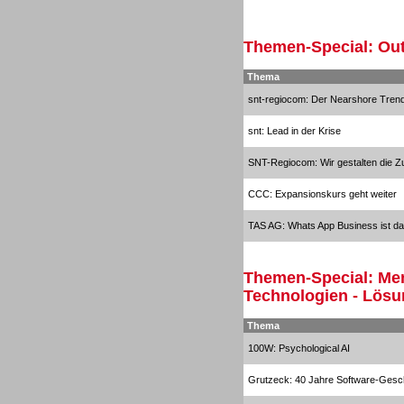
Sprachdialogsysteme u. Ki/
Sprachassistenten
Themen-Special: Out
Thema
snt-regiocom: Der Nearshore Tren
snt: Lead in der Krise
SNT-Regiocom: Wir gestalten die Zu
Sprachdialogsysteme u. Ki/
Sprachassistenten
CCC: Expansionskurs geht weiter
TAS AG: Whats App Business ist da
Themen-Special: Men
Technologien - Lös
Dialer
Thema
100W: Psychological AI
Grutzeck: 40 Jahre Software-Gesc