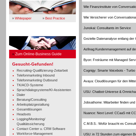
Wie Finanzinstitute von Conversation
Wie Versicherer von Conversational 
»
Whitepaper
»
Best Practice
Junokai: Consultants im Service
Business Guide
Gezielte Datenanalyse entlang der
Asfinag:Kundenmanagement auf de
»
Zum Online-Business Guide
Byon: Freiräume mit Managed Serv
Gesucht-Gefunden!
Recruiting-Qualifizierung-Zeitarbeit
Cognigy: Smarte Voicebots - Turbo
Telefonmarketing Inbound
Telefonmarketing Outbound
Avaya: Cloudlösungen für den Mitte
TK/ACD-Systeme
Sprachdialogsysteme/KI-Assistenten
USU: Chatbot-Universe & Omnicha
Dialer
Beratung/Consulting
Jobsathome: Mitarbeiter finden und
Arbeitsplatzgestaltung
Gesamtlösungen
Nuance: Next Level: CCaaS mit CC
Headsets
Logging/Monitoring/
C.M.B.S.: Wofür braucht es Consul
Qualitätssicherung
Contact Center u. CRM Software
Workforce-Management
USU: in 72 Stunden zum eigenen B