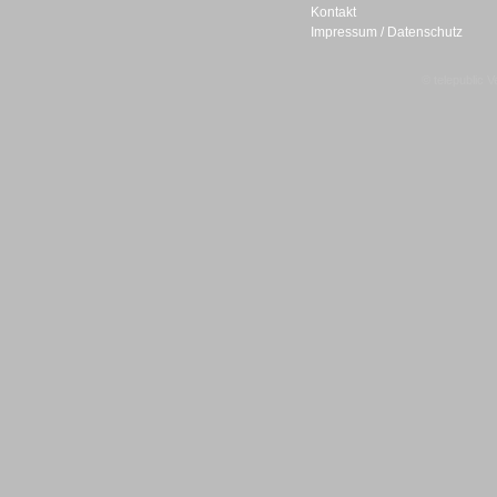
Kontakt
Impressum / Datenschutz
© telepublic V
Gesamtlösungen
Gesamtlösungen
Headsets