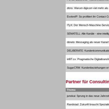
Headsets
dtms: Warum digicom viel mehr als 
EvolveIP: So profitiert ihr Contact 
ITyX: Der Mensch-Maschine-Servi
SEMATELL: Alle Kanäle - eine intelli
Headsets
dimelo: Messaging als neuer Kanal
DELIBERATE: Kundenkommunikati
infiIT.cx: Pragmatische Digitaltran
Logging / Monitoring /
SugarCRM: Kundenbeziehungen erf
Qualitätssicherung
Partner für Consulti
Thema
junokai: Sprung in das neue Jahrze
Randstad: Zukunft braucht Speziali