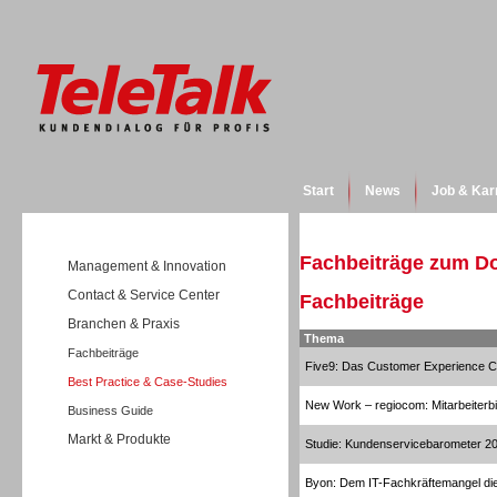
Start
News
Job & Kar
Fachbeiträge zum D
Management & Innovation
Contact & Service Center
Fachbeiträge
Branchen & Praxis
Thema
Fachbeiträge
Five9: Das Customer Experience C
Best Practice & Case-Studies
New Work – regiocom: Mitarbeiterb
Business Guide
Markt & Produkte
Studie: Kundenservicebarometer 2
Byon: Dem IT-Fachkräftemangel die 
Wissen