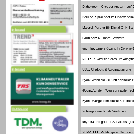
Diabolocom: Grosser Ansturm auf C
Bericon: Sprachbot im Einsatz bei
Inbound
Majorel: Partner für Digital-Only Ba
Grutzeck: 40 Jahre Software
unymira: Unterstützung in Corona-Z
NICE: Es wird sich alles um Analyti
Inbound
USU: Chatbots & Automatisierung
Byon: Wenn die Zukunft schneller k
4Com: Auf dem Weg zum agilen So
Byon: Maßgeschneiderte Kommunik
Outbound
Snt-regiocom: KI als Werkzeug
unymira: Integrierter Service ist gu
SEMATELL: Richtig guter Service is