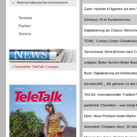
Mehrwertdienste/Servicenummern
Zaion: Hybride KI Agenten auf dem
Termine
Genesys: KI im Kundenservice
Partner
Digitalisierung als Chance: Mensc
Service
TGMC: Contact Center Gehaltsstud
Immer Up-To-Date
Servicehead: Work@Home nach C
zeitgeist: Better Service-Better Bus
»
Newsletter TeleTalk-Compact
Byon: Digitalisierung am Arbeitsplat
TeleTalk 04/26
tricontes360: „ Wir gehören zu de
TAS AG: Innovationskiller Tradition?
parlamind: Checkliste – was bringt 
Epos: Neue Premium-Audio-Marke m
Novomind: Company-Story: 20 Jah