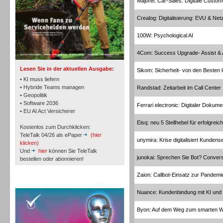
Majorel: Car-Sales: Digitale Custo
Crealog: Digitalisierung: EVU & Net
TK- und ACD-Systeme
100W: Psychological AI
4Com: Success Upgrade- Assist &
Lesen Sie in der aktuellen Ausgabe:
Sikom: Sicherheit- von den Besten 
• KI muss liefern
• Hybride Teams managen
Randstad: Zeitarbeit im Call Center
• Geopolitik
Workforce-Management
• Software 2036
Ferrari electronic: Digitaler Doku
• EU AI Act Versicherer
Eisq: neu 5 Stellhebel für erfolgrei
Kostenlos zum Durchklicken:
TeleTalk 04/26 als ePaper
(hier
unymira: Krise digitalisiert Kundens
klicken)
Und
hier
können Sie TeleTalk
junokai: Sprechen Sie Bot? Convers
bestellen oder abonnieren!
Personal
Zaion: Callbot-Einsatz zur Pande
TeleTalk Special
Nuance: Kundenbindung mit KI und 
Byon: Auf dem Weg zum smarten 