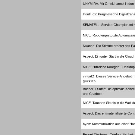
UNYMIRA: Mit Omnichannel in de
InfinIT.cx: Pragmatische Digitaltran
Gesamtlösungen
SEMATELL: Service-Champion mit
NICE: Robotergestützte Automatisi
Nuance: Die Stimme ersetzt das P
Aspect: Ein guter Start in die Cloud
Gesamtlösungen
NICE: Hilfreiche Kollegen - Deskto
virtualQ: Dieses Service-Angebot m
glücklich!
Bucher + Suter: Die optimale Konv
und Chatbots
Headsets
NICE: Tauchen Sie ein in die Welt d
Aspect: Das entmaterialisierte Cont
byon: Kommunikation aus einer Ha
Ferrari Electronic: Telefonmitschni