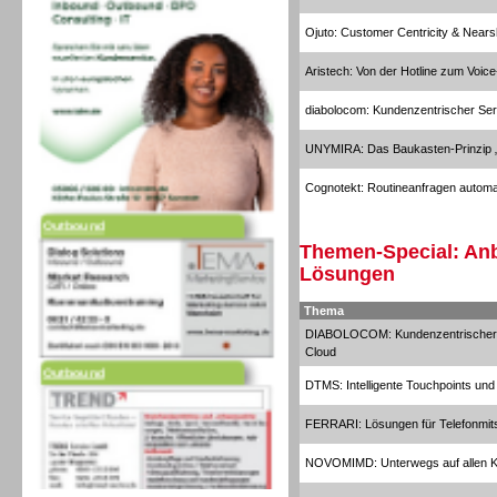
Ojuto: Customer Centricity & Near
Aristech: Von der Hotline zum Voice
diabolocom: Kundenzentrischer Ser
UNYMIRA: Das Baukasten-Prinzip „
Cognotekt: Routineanfragen automa
Outbound
Themen-Special: Anb
Lösungen
Thema
DIABOLOCOM: Kundenzentrischer Se
Cloud
Outbound
DTMS: Intelligente Touchpoints und
FERRARI: Lösungen für Telefonmit
NOVOMIMD: Unterwegs auf allen Ka