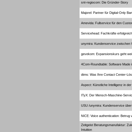
snt-regiocom: Die Gründer-Story
Dialer
Majorel: Partner für Digital-Only Ba
Amevida: Fullservice für den Custo
Servicehead: Fachkräfte erfolgreich
Dialer
unymira: Kundenservice zwischen
gevekom: Expansionskurs geht wei
4Com-Roundtable: Software Made 
dtms: Was Ihre Contact Center-Lös
Beratung /Consulting
Aspect: Künstliche Intelligenz in d
ITyX: Der Mensch-Maschine-Servi
USU /unymira: Kundenservice über 
NICE: Voice authentication: Betrug 
Beratung /Consulting
Zeitgeist Beratungsmanufaktur: Zu
Intuition