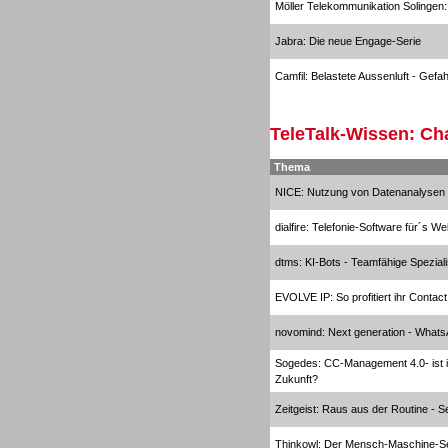
Möller Telekommunikation Solingen: 
Jabra: Die neue Engage-Serie
Inbound
Camfil: Belastete Aussenluft - Gefa
TeleTalk-Wissen: Ch
Thema
Inbound
NICE: Nutzung von Datenanalysen z
dialfire: Telefonie-Software für´s W
dtms: KI-Bots - Teamfähige Spezial
EVOLVE IP: So profitiert ihr Contac
novomind: Next generation - Whats
Sogedes: CC-Management 4.0- ist ih
Zukunft?
Zeitgeist: Raus aus der Routine - 
Thinkowl: Der Mensch-Maschine-S