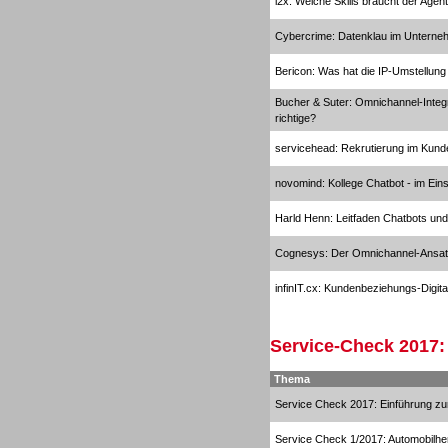
i2x: Welche Skills braucht der Age
Cybercrime: Datenklau im Untern
Bericon: Was hat die IP-Umstellung
Sprachdialogsysteme u. Ki/
Sprachassistenten
Bucher & Suter: Omnichannel-Integr
richtige?
servicehead: Rekrutierung im Kund
novomind: Kollege Chatbot - im Ei
Harld Henn: Leitfaden Chatbots und
Sprachdialogsysteme u. Ki/
Sprachassistenten
Cognesys: Der Omnichannel-Ansa
infinIT.cx: Kundenbeziehungs-Digit
Service-Check 2017:
Thema
Dialer
Service Check 2017: Einführung 
Service Check 1/2017: Automobilher