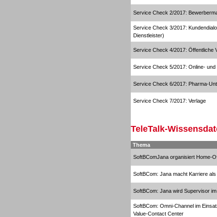
Service Check 2/2017: Bewerberm
Service Check 3/2017: Kundendial
Dialer
Dienstleister)
Service Check 4/2017: Öffentliche 
Service Check 5/2017: Online- und
Service Check 6/2017: Pharma-Un
Dialer
Service Check 7/2017: Verlage
TeleTalk-Wissensdat
Thema
SoftBComJana organisiert Home-Of
Beratung /Consulting
SoftBCom: Jana macht Karriere als
SoftBCom: Jana wird Supervisor im
SoftBCom: Omni-Channel im Einsat
Value-Contact Center