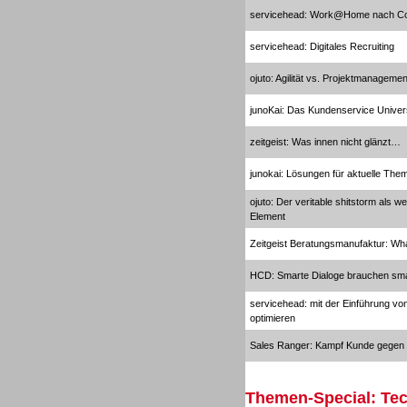
servicehead: Work@Home nach C
servicehead: Digitales Recruiting
ojuto: Agilität vs. Projektmanagemen
junoKai: Das Kundenservice Unive
Contact Center u. CRM
Software
zeitgeist: Was innen nicht glänzt…
junokai: Lösungen für aktuelle Th
ojuto: Der veritable shitstorm als 
Element
Zeitgeist Beratungsmanufaktur: Wh
Contact Center u. CRM
HCD: Smarte Dialoge brauchen sma
Software
servicehead: mit der Einführung vo
optimieren
Sales Ranger: Kampf Kunde gegen C
Themen-Special: Tec
Personal