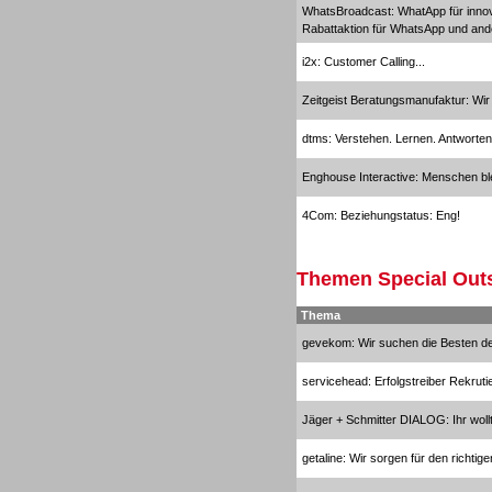
WhatsBroadcast: WhatApp für inno
Rabattaktion für WhatsApp und an
i2x: Customer Calling...
Zeitgeist Beratungsmanufaktur: Wi
dtms: Verstehen. Lernen. Antworten
Enghouse Interactive: Menschen ble
4Com: Beziehungstatus: Eng!
Themen Special Out
Outbound
Thema
gevekom: Wir suchen die Besten d
servicehead: Erfolgstreiber Rekruti
Jäger + Schmitter DIALOG: Ihr wollt
Outbound
getaline: Wir sorgen für den richtige