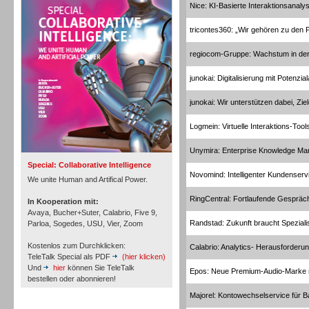
Nice: KI-Basierte Interaktionsanaly
Personal
tricontes360: „Wir gehören zu den
regiocom-Gruppe: Wachstum in der
junokai: Digitalisierung mit Potenzia
Inbound
junokai: Wir unterstützen dabei, Zie
Logmein: Virtuelle Interaktions-Tool
Unymira: Enterprise Knowledge M
Special: Collaborative Intelligence
Novomind: Intelligenter Kundenservi
We unite Human and Artifical Power.
RingCentral: Fortlaufende Gespräch
In Kooperation mit:
Avaya, Bucher+Suter, Calabrio, Five 9,
Randstad: Zukunft braucht Speziali
Parloa, Sogedes, USU, Vier, Zoom
Kostenlos zum Durchklicken:
Calabrio: Analytics- Herausforderu
TeleTalk Special als PDF
(hier klicken)
Und
hier
können Sie TeleTalk
Epos: Neue Premium-Audio-Marke m
bestellen oder abonnieren!
Majorel: Kontowechselservice für 
Inbound