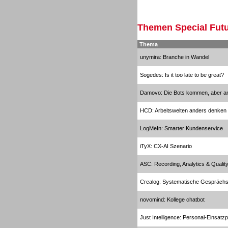
Inbound
Themen Special Futu
Thema
unymira: Branche in Wandel
Sogedes: Is it too late to be great?
Inbound
Damovo: Die Bots kommen, aber an
HCD: Arbeitswelten anders denken
LogMeIn: Smarter Kundenservice
Inbound
iTyX: CX-AI Szenario
ASC: Recording, Analytics & Quali
Crealog: Systematische Gespräch
novomind: Kollege chatbot
Outbound
Just Intelligence: Personal-Einsatz