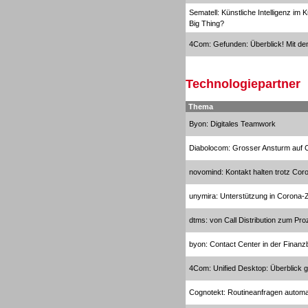
Sematell: Künstliche Intelligenz i
Big Thing?
4Com: Gefunden: Überblick! Mit de
Gesamtlösungen
Technologiepartner
Thema
Byon: Digitales Teamwork
Diabolocom: Grosser Ansturm auf C
novomind: Kontakt halten trotz Cor
unymira: Unterstützung in Corona-Z
dtms: von Call Distribution zum 
byon: Contact Center in der Finan
Gesamtlösungen
4Com: Unified Desktop: Überblick 
Cognotekt: Routineanfragen automa