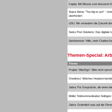
Capita: Mit Wissen zum besseren K
Sopra Steria: "Too big to use" - Un
überfordert
Personal
USU: Wir verändern die Zukunft der
Swiss Post Solutions: Das digitale 
Samhammer: Hilfe, mein Chatbot funk
Inbound
Themen-Special: Arb
Thema
Projekt "AlterEgo": Bitte nicht sprec
Onedirect: Welches Headset benöti
Jabra: Für Gespräche, die einen bl
Möller Telekommunikation Solingen:
Jabra: Ordentlich was auf die Ohre