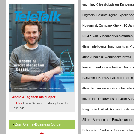
TeleTalk Archiv
unymira: Krise digitalisiert Kundens
Logmein: Positive Agent Experience
Novomind: Company-Story: 20 Jah
Inbound
NICE: Den Kundenservice stärken
dtms: Intelligente Touchpoints u. P
dtms & next id: Gebündelte Kräfte
Ferrari: Telefonmitschnitt u. Doku
Parlamind: KI im Service dreifach n
dtms: Prozessintegration über alle 
Ältere Ausgaben als ePaper
novomind: Unterwegs auf allen Kan
Hier
lesen Sie weitere Ausgaben der
TeleTalk.
Ringcentral: WhatsApp im Kundens
Sikom: Vorhang auf! Entwicklungen
Inbound
»
Zum Online-Business Guide
Deliberate: Positives Kundenerlebni