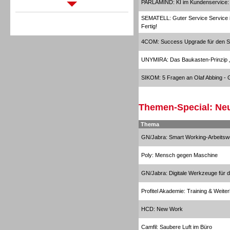
PARLAMIND: KI im Kundenservice: In
Sprachdialogsysteme u. Ki/
Sprachassistenten
SEMATELL: Guter Service Service is
Fertig!
4COM: Success Upgrade für den S
UNYMIRA: Das Baukasten-Prinzi
SIKOM: 5 Fragen an Olaf Abbing - G
Sprachdialogsysteme u. Ki/
Sprachassistenten
Themen-Special: Neu
Thema
GN/Jabra: Smart Working-Arbeitsw
Poly: Mensch gegen Maschine
GN/Jabra: Digitale Werkzeuge für di
Profitel Akademie: Training & Weiter
HCD: New Work
Camfil: Saubere Luft im Büro