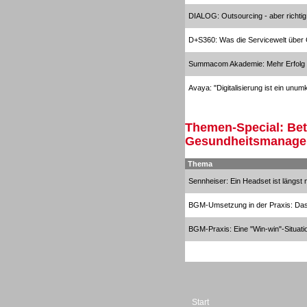
Beratung /Consulting
DIALOG: Outsourcing - aber richtig
D+S360: Was die Servicewelt über
Summacom Akademie: Mehr Erfolg d
Avaya: "Digitalisierung ist ein unu
Gesamtlösungen
Themen-Special: Bet
Gesundheitsmanag
Thema
Sennheiser: Ein Headset ist längst 
BGM-Umsetzung in der Praxis: Das 
BGM-Praxis: Eine "Win-win"-Situati
Start
Gesamtlösungen