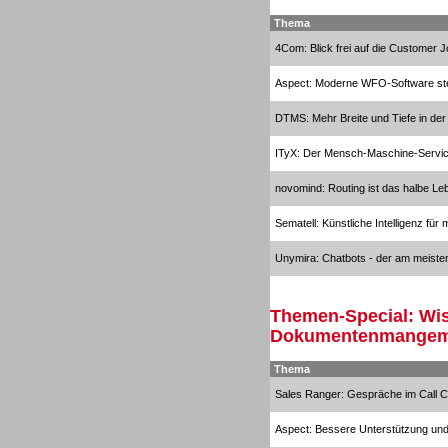
Thema
4Com: Blick frei auf die Customer 
Aspect: Moderne WFO-Software stell
DTMS: Mehr Breite und Tiefe in de
TK- und ACD-Systeme
ITyX: Der Mensch-Maschine-Servi
novomind: Routing ist das halbe Le
Sematell: Künstliche Intelligenz für
Workforce-Management
Unymira: Chatbots - der am meiste
Themen-Special: Wi
Dokumentenmangem
Thema
Personal
Sales Ranger: Gespräche im Call Cen
Aspect: Bessere Unterstützung un