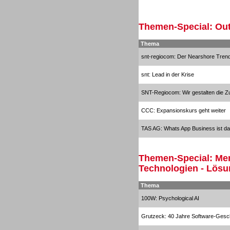
Sprachdialogsysteme u. Ki/
Sprachassistenten
Themen-Special: Out
Thema
snt-regiocom: Der Nearshore Tren
snt: Lead in der Krise
Sprachdialogsysteme u. Ki/
SNT-Regiocom: Wir gestalten die Zu
Sprachassistenten
CCC: Expansionskurs geht weiter
TAS AG: Whats App Business ist da
Themen-Special: Men
Technologien - Lös
Dialer
Thema
100W: Psychological AI
Grutzeck: 40 Jahre Software-Gesc