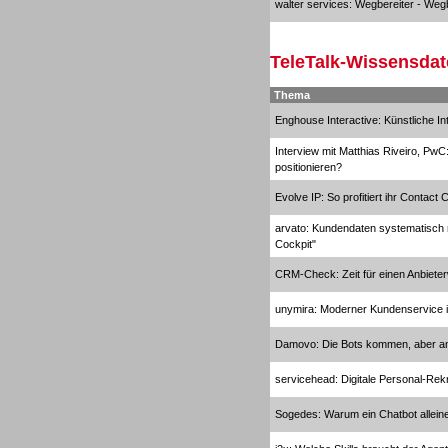
walter services: Wegbereiter - Wegb
TeleTalk-Wissensda
Sprachdialogsysteme u. Ki/
Sprachassistenten
Thema
Enghouse Interactive: Künstliche In
Interview mit Matthias Riveiro, PwC
positionieren?
Evolve IP: So profitiert ihr Contact
Sprachdialogsysteme u. Ki/
arvato: Kundendaten systematisch 
Sprachassistenten
Cockpit"
CRM-Check: Zeit für einen Anbiete
unymira: Moderner Kundenservice i
Damovo: Die Bots kommen, aber an
servicehead: Digitale Personal-Rek
Sogedes: Warum ein Chatbot alleine 