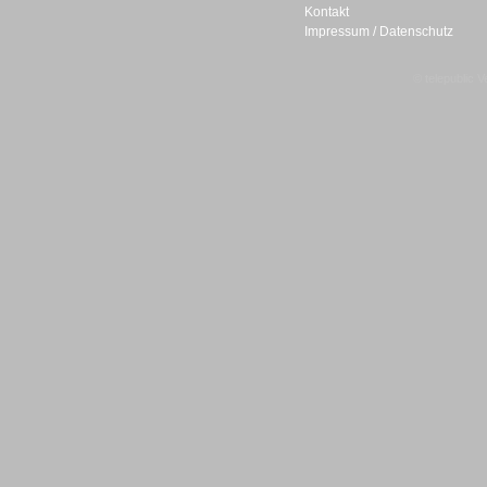
Kontakt
Impressum / Datenschutz
© telepublic V
Gesamtlösungen
Gesamtlösungen
Headsets