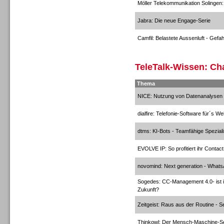
Möller Telekommunikation Solingen: 
Jabra: Die neue Engage-Serie
Inbound
Camfil: Belastete Aussenluft - Gefa
TeleTalk-Wissen: Ch
Thema
Inbound
NICE: Nutzung von Datenanalysen z
dialfire: Telefonie-Software für´s W
dtms: KI-Bots - Teamfähige Spezial
EVOLVE IP: So profitiert ihr Contac
novomind: Next generation - Whats
Sogedes: CC-Management 4.0- ist ih
Zukunft?
Zeitgeist: Raus aus der Routine - 
Thinkowl: Der Mensch-Maschine-S