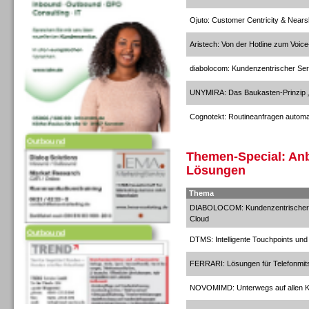
Ojuto: Customer Centricity & Near
Aristech: Von der Hotline zum Voice
diabolocom: Kundenzentrischer Ser
UNYMIRA: Das Baukasten-Prinzip „
Cognotekt: Routineanfragen automa
Outbound
Themen-Special: Anb
Lösungen
Thema
DIABOLOCOM: Kundenzentrischer Se
Cloud
Outbound
DTMS: Intelligente Touchpoints und
FERRARI: Lösungen für Telefonmit
NOVOMIMD: Unterwegs auf allen Ka