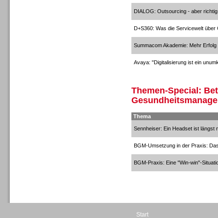
Beratung /Consulting
DIALOG: Outsourcing - aber richtig
D+S360: Was die Servicewelt über
Summacom Akademie: Mehr Erfolg d
Avaya: "Digitalisierung ist ein unu
Gesamtlösungen
Themen-Special: Bet
Gesundheitsmanag
Thema
Sennheiser: Ein Headset ist längst 
BGM-Umsetzung in der Praxis: Das 
BGM-Praxis: Eine "Win-win"-Situati
Start
Gesamtlösungen