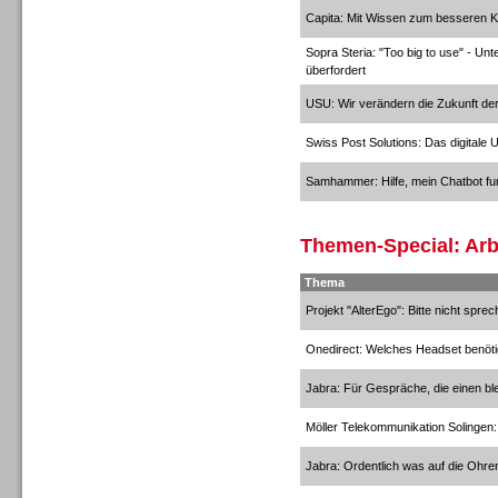
Capita: Mit Wissen zum besseren K
Sopra Steria: "Too big to use" - Un
überfordert
Personal
USU: Wir verändern die Zukunft der
Swiss Post Solutions: Das digitale 
Samhammer: Hilfe, mein Chatbot funk
Inbound
Themen-Special: Arb
Thema
Projekt "AlterEgo": Bitte nicht sprec
Onedirect: Welches Headset benöti
Jabra: Für Gespräche, die einen bl
Möller Telekommunikation Solingen:
Jabra: Ordentlich was auf die Ohre