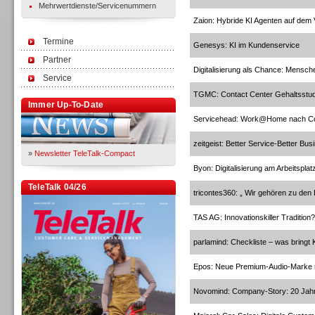
Mehrwertdienste/Servicenummern
Zaion: Hybride KI Agenten auf dem
Termine
Genesys: KI im Kundenservice
Partner
Digitalisierung als Chance: Mensc
Service
TGMC: Contact Center Gehaltsstud
Immer Up-To-Date
Servicehead: Work@Home nach C
zeitgeist: Better Service-Better Bus
»
Newsletter TeleTalk-Compact
Byon: Digitalisierung am Arbeitsplat
TeleTalk 04/26
tricontes360: „ Wir gehören zu de
TAS AG: Innovationskiller Tradition?
parlamind: Checkliste – was bringt 
Epos: Neue Premium-Audio-Marke m
Novomind: Company-Story: 20 Jah