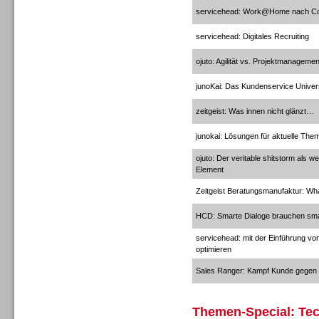
servicehead: Work@Home nach C
servicehead: Digitales Recruiting
ojuto: Agilität vs. Projektmanagemen
junoKai: Das Kundenservice Unive
Contact Center u. CRM
zeitgeist: Was innen nicht glänzt…
Software
junokai: Lösungen für aktuelle Th
ojuto: Der veritable shitstorm als 
Element
Zeitgeist Beratungsmanufaktur: Wh
Contact Center u. CRM
HCD: Smarte Dialoge brauchen sma
Software
servicehead: mit der Einführung vo
optimieren
Sales Ranger: Kampf Kunde gegen C
Themen-Special: Tec
Personal