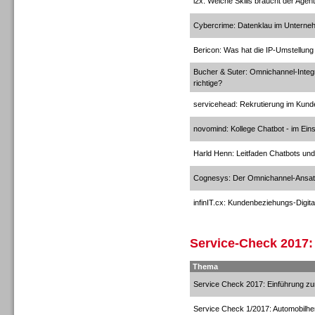
i2x: Welche Skills braucht der Age
Cybercrime: Datenklau im Untern
Bericon: Was hat die IP-Umstellung
Sprachdialogsysteme u. Ki/
Sprachassistenten
Bucher & Suter: Omnichannel-Integr
richtige?
servicehead: Rekrutierung im Kund
novomind: Kollege Chatbot - im Ei
Harld Henn: Leitfaden Chatbots und
Sprachdialogsysteme u. Ki/
Cognesys: Der Omnichannel-Ansa
Sprachassistenten
infinIT.cx: Kundenbeziehungs-Digit
Service-Check 2017:
Thema
Dialer
Service Check 2017: Einführung 
Service Check 1/2017: Automobilher