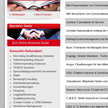
Wie Finanzinstitute von Conversation
Wie Versicherer von Conversational 
»
Whitepaper
»
Best Practice
Junokai: Consultants im Service
Business Guide
Gezielte Datenanalyse entlang der
Asfinag:Kundenmanagement auf de
»
Zum Online-Business Guide
Byon: Freiräume mit Managed Serv
Gesucht-Gefunden!
Recruiting-Qualifizierung-Zeitarbeit
Cognigy: Smarte Voicebots - Turbo
Telefonmarketing Inbound
Telefonmarketing Outbound
Avaya: Cloudlösungen für den Mitte
TK/ACD-Systeme
Sprachdialogsysteme/KI-Assistenten
USU: Chatbot-Universe & Omnicha
Dialer
Beratung/Consulting
Jobsathome: Mitarbeiter finden und
Arbeitsplatzgestaltung
Gesamtlösungen
Nuance: Next Level: CCaaS mit CC
Headsets
Logging/Monitoring/
C.M.B.S.: Wofür braucht es Consul
Qualitätssicherung
Contact Center u. CRM Software
Workforce-Management
USU: in 72 Stunden zum eigenen B