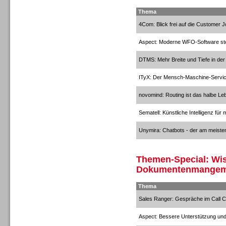
Thema
4Com: Blick frei auf die Customer 
Aspect: Moderne WFO-Software stell
DTMS: Mehr Breite und Tiefe in de
TK- und ACD-Systeme
ITyX: Der Mensch-Maschine-Servi
novomind: Routing ist das halbe Le
Sematell: Künstliche Intelligenz für
Workforce-Management
Unymira: Chatbots - der am meiste
Themen-Special: Wi
Dokumentenmangem
Thema
Personal
Sales Ranger: Gespräche im Call Cen
Aspect: Bessere Unterstützung un