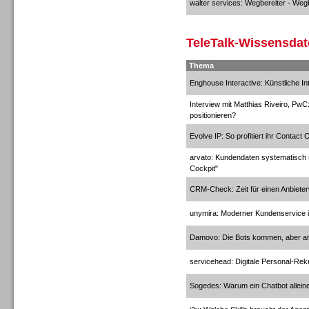
walter services: Wegbereiter - Wegb
TeleTalk-Wissensda
Sprachdialogsysteme u. Ki/
Sprachassistenten
Thema
Enghouse Interactive: Künstliche In
Interview mit Matthias Riveiro, PwC
positionieren?
Evolve IP: So profitiert ihr Contact
Sprachdialogsysteme u. Ki/
arvato: Kundendaten systematisch 
Sprachassistenten
Cockpit"
CRM-Check: Zeit für einen Anbiete
unymira: Moderner Kundenservice i
Damovo: Die Bots kommen, aber an
servicehead: Digitale Personal-Rek
Sogedes: Warum ein Chatbot alleine 