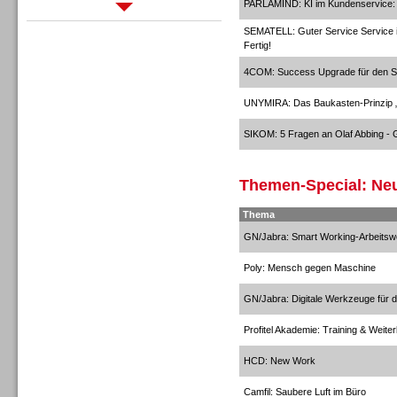
PARLAMIND: KI im Kundenservice: In
Sprachdialogsysteme u. Ki/
SEMATELL: Guter Service Service is
Sprachassistenten
Fertig!
4COM: Success Upgrade für den S
UNYMIRA: Das Baukasten-Prinzi
SIKOM: 5 Fragen an Olaf Abbing - G
Sprachdialogsysteme u. Ki/
Sprachassistenten
Themen-Special: Neu
Thema
GN/Jabra: Smart Working-Arbeitsw
Poly: Mensch gegen Maschine
GN/Jabra: Digitale Werkzeuge für di
Profitel Akademie: Training & Weiter
HCD: New Work
Camfil: Saubere Luft im Büro