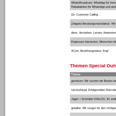
WhatsBroadcast: WhatApp für inno
Rabattaktion für WhatsApp und an
i2x: Customer Calling...
Zeitgeist Beratungsmanufaktur: Wi
dtms: Verstehen. Lernen. Antworten
Enghouse Interactive: Menschen ble
4Com: Beziehungstatus: Eng!
Themen Special Out
Outbound
Thema
gevekom: Wir suchen die Besten d
servicehead: Erfolgstreiber Rekruti
Jäger + Schmitter DIALOG: Ihr wollt
Outbound
getaline: Wir sorgen für den richtige