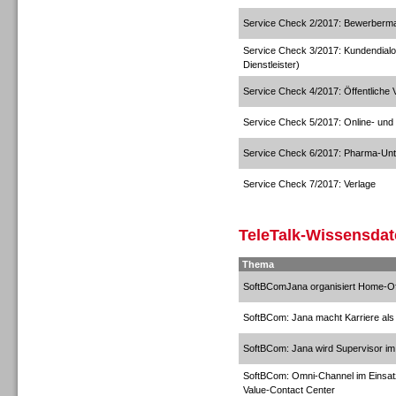
Service Check 2/2017: Bewerberm
Service Check 3/2017: Kundendial
Dialer
Dienstleister)
Service Check 4/2017: Öffentliche 
Service Check 5/2017: Online- und
Service Check 6/2017: Pharma-Un
Dialer
Service Check 7/2017: Verlage
TeleTalk-Wissensdat
Thema
SoftBComJana organisiert Home-Of
Beratung /Consulting
SoftBCom: Jana macht Karriere als
SoftBCom: Jana wird Supervisor im
SoftBCom: Omni-Channel im Einsat
Value-Contact Center