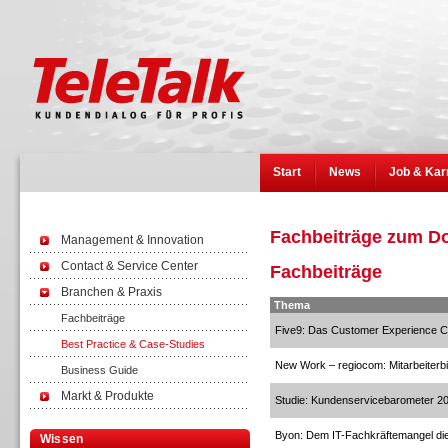
Start
News
Job & Kar
Fachbeiträge zum D
Management & Innovation
Contact & Service Center
Fachbeiträge
Branchen & Praxis
Thema
Fachbeiträge
Five9: Das Customer Experience C
Best Practice & Case-Studies
New Work – regiocom: Mitarbeiterb
Business Guide
Markt & Produkte
Studie: Kundenservicebarometer 2
Byon: Dem IT-Fachkräftemangel die 
Wissen