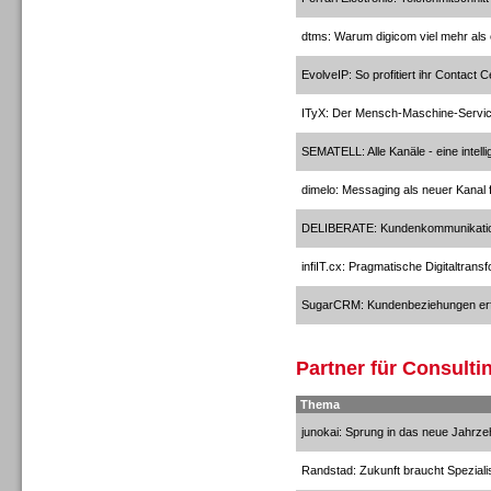
Headsets
dtms: Warum digicom viel mehr als 
EvolveIP: So profitiert ihr Contact 
ITyX: Der Mensch-Maschine-Servi
SEMATELL: Alle Kanäle - eine intelli
Headsets
dimelo: Messaging als neuer Kanal
DELIBERATE: Kundenkommunikati
infiIT.cx: Pragmatische Digitaltran
SugarCRM: Kundenbeziehungen erf
Logging / Monitoring /
Qualitätssicherung
Partner für Consulti
Thema
junokai: Sprung in das neue Jahrze
Randstad: Zukunft braucht Speziali