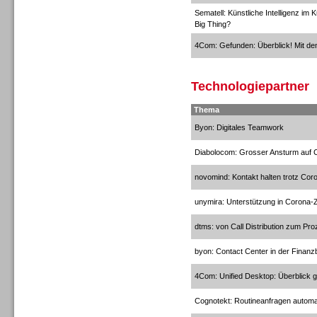
Sematell: Künstliche Intelligenz i
Big Thing?
4Com: Gefunden: Überblick! Mit de
Gesamtlösungen
Technologiepartner
Thema
Byon: Digitales Teamwork
Diabolocom: Grosser Ansturm auf C
novomind: Kontakt halten trotz Cor
unymira: Unterstützung in Corona-Z
dtms: von Call Distribution zum 
byon: Contact Center in der Finan
Gesamtlösungen
4Com: Unified Desktop: Überblick 
Cognotekt: Routineanfragen automa