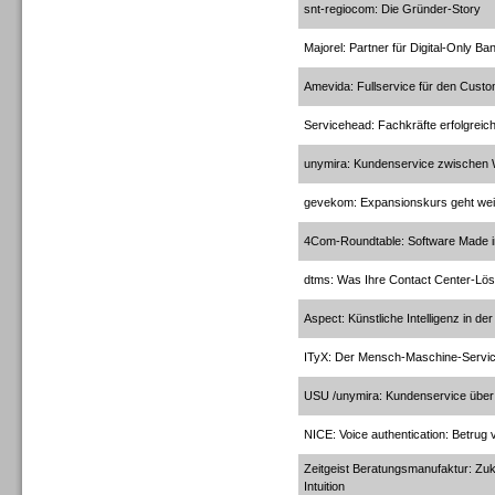
snt-regiocom: Die Gründer-Story
Dialer
Majorel: Partner für Digital-Only Ba
Amevida: Fullservice für den Custo
Servicehead: Fachkräfte erfolgreich
unymira: Kundenservice zwischen
Dialer
gevekom: Expansionskurs geht wei
4Com-Roundtable: Software Made 
dtms: Was Ihre Contact Center-Lös
Beratung /Consulting
Aspect: Künstliche Intelligenz in d
ITyX: Der Mensch-Maschine-Servi
USU /unymira: Kundenservice über 
NICE: Voice authentication: Betrug 
Beratung /Consulting
Zeitgeist Beratungsmanufaktur: Zu
Intuition