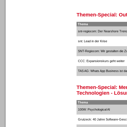
Sprachdialogsysteme u. Ki/
Sprachassistenten
Themen-Special: Out
Thema
snt-regiocom: Der Nearshore Tren
snt: Lead in der Krise
SNT-Regiocom: Wir gestalten die Zu
Sprachdialogsysteme u. Ki/
Sprachassistenten
CCC: Expansionskurs geht weiter
TAS AG: Whats App Business ist da
Themen-Special: Men
Technologien - Lös
Dialer
Thema
100W: Psychological AI
Grutzeck: 40 Jahre Software-Gesc