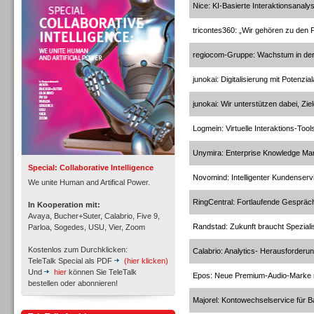
Nice: KI-Basierte Interaktionsanaly
Personal
tricontes360: „Wir gehören zu den
regiocom-Gruppe: Wachstum in der
junokai: Digitalisierung mit Potenzia
Inbound
junokai: Wir unterstützen dabei, Zie
Logmein: Virtuelle Interaktions-Tool
Unymira: Enterprise Knowledge M
Special: Collaborative Intelligence
Novomind: Intelligenter Kundenservi
We unite Human and Artifical Power.
RingCentral: Fortlaufende Gespräch
In Kooperation mit:
Avaya, Bucher+Suter, Calabrio, Five 9,
Randstad: Zukunft braucht Speziali
Parloa, Sogedes, USU, Vier, Zoom
Kostenlos zum Durchklicken:
Calabrio: Analytics- Herausforderu
TeleTalk Special als PDF
(hier klicken)
Und
hier
können Sie TeleTalk
Epos: Neue Premium-Audio-Marke m
bestellen oder abonnieren!
Majorel: Kontowechselservice für 
Inbound