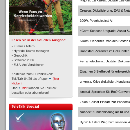
Majorel: Car-Sales: Digitale Custo
Crealog: Digitalisierung: EVU & Net
TK- und ACD-Systeme
100W: Psychological AI
4Com: Success Upgrade- Assist &
Lesen Sie in der aktuellen Ausgabe:
Sikom: Sicherheit- von den Besten 
• KI muss liefern
• Hybride Teams managen
Randstad: Zeitarbeit im Call Center
• Geopolitik
Workforce-Management
• Software 2036
Ferrari electronic: Digitaler Doku
• EU AI Act Versicherer
Eisq: neu 5 Stellhebel für erfolgrei
Kostenlos zum Durchklicken:
TeleTalk 04/26 als ePaper
(hier
unymira: Krise digitalisiert Kundens
klicken)
Und
hier
können Sie TeleTalk
junokai: Sprechen Sie Bot? Convers
bestellen oder abonnieren!
Personal
Zaion: Callbot-Einsatz zur Pande
TeleTalk Special
Nuance: Kundenbindung mit KI und 
Byon: Auf dem Weg zum smarten 