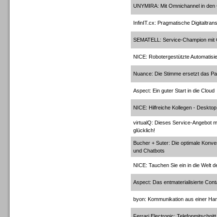
UNYMIRA: Mit Omnichannel in de
InfinIT.cx: Pragmatische Digitaltran
Gesamtlösungen
SEMATELL: Service-Champion mit
NICE: Robotergestützte Automatisi
Nuance: Die Stimme ersetzt das P
Aspect: Ein guter Start in die Cloud
Gesamtlösungen
NICE: Hilfreiche Kollegen - Deskto
virtualQ: Dieses Service-Angebot m
glücklich!
Bucher + Suter: Die optimale Konv
und Chatbots
Headsets
NICE: Tauchen Sie ein in die Welt d
Aspect: Das entmaterialisierte Cont
byon: Kommunikation aus einer Ha
Ferrari Electronic: Telefonmitschni