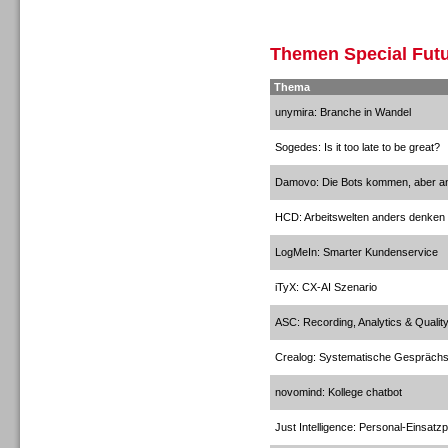
Inbound
Themen Special Futu
Thema
unymira: Branche in Wandel
Sogedes: Is it too late to be great?
Inbound
Damovo: Die Bots kommen, aber an
HCD: Arbeitswelten anders denken
LogMeIn: Smarter Kundenservice
Inbound
iTyX: CX-AI Szenario
ASC: Recording, Analytics & Quali
Crealog: Systematische Gespräch
novomind: Kollege chatbot
Outbound
Just Intelligence: Personal-Einsatz