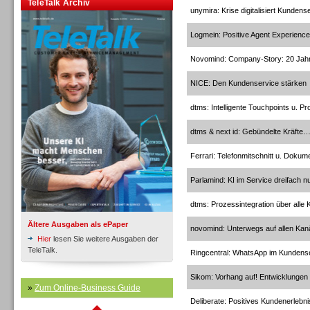
TeleTalk Archiv
unymira: Krise digitalisiert Kundens
Logmein: Positive Agent Experience
Novomind: Company-Story: 20 Jah
NICE: Den Kundenservice stärken
Inbound
dtms: Intelligente Touchpoints u. P
dtms & next id: Gebündelte Kräfte
Ferrari: Telefonmitschnitt u. Doku
Parlamind: KI im Service dreifach n
dtms: Prozessintegration über alle 
Ältere Ausgaben als ePaper
novomind: Unterwegs auf allen Kan
Hier
lesen Sie weitere Ausgaben der
TeleTalk.
Ringcentral: WhatsApp im Kundens
Sikom: Vorhang auf! Entwicklungen
Inbound
»
Zum Online-Business Guide
Deliberate: Positives Kundenerlebni