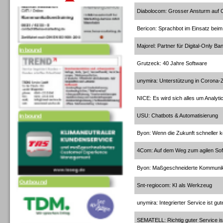
Diabolocom: Grosser Ansturm auf C
Bericon: Sprachbot im Einsatz bei
Majorel: Partner für Digital-Only Ba
Inbound
Grutzeck: 40 Jahre Software
unymira: Unterstützung in Corona-Z
NICE: Es wird sich alles um Analyti
Inbound
USU: Chatbots & Automatisierung
Byon: Wenn die Zukunft schneller k
4Com: Auf dem Weg zum agilen So
Byon: Maßgeschneiderte Kommunik
Outbound
Snt-regiocom: KI als Werkzeug
unymira: Integrierter Service ist gu
SEMATELL: Richtig guter Service is