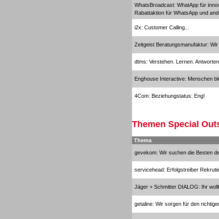
WhatsBroadcast: WhatApp für inno
Rabattaktion für WhatsApp und an
i2x: Customer Calling...
Zeitgeist Beratungsmanufaktur: Wi
dtms: Verstehen. Lernen. Antworten
Enghouse Interactive: Menschen ble
4Com: Beziehungstatus: Eng!
Themen Special Out
Outbound
Thema
gevekom: Wir suchen die Besten d
servicehead: Erfolgstreiber Rekruti
Jäger + Schmitter DIALOG: Ihr wollt
Outbound
getaline: Wir sorgen für den richtige