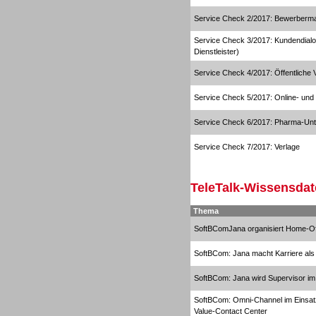
Service Check 2/2017: Bewerberm
Service Check 3/2017: Kundendial
Dialer
Dienstleister)
Service Check 4/2017: Öffentliche 
Service Check 5/2017: Online- und
Service Check 6/2017: Pharma-Un
Dialer
Service Check 7/2017: Verlage
TeleTalk-Wissensdat
Thema
SoftBComJana organisiert Home-Of
Beratung /Consulting
SoftBCom: Jana macht Karriere als
SoftBCom: Jana wird Supervisor im
SoftBCom: Omni-Channel im Einsat
Value-Contact Center