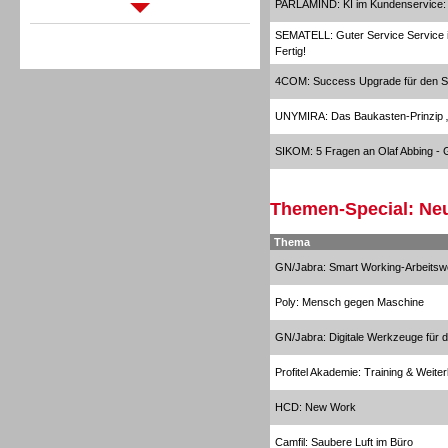
PARLAMIND: KI im Kundenservice: In
Sprachdialogsysteme u. Ki/
Sprachassistenten
SEMATELL: Guter Service Service is
Fertig!
4COM: Success Upgrade für den S
UNYMIRA: Das Baukasten-Prinzi
SIKOM: 5 Fragen an Olaf Abbing - G
Sprachdialogsysteme u. Ki/
Sprachassistenten
Themen-Special: Neu
Thema
GN/Jabra: Smart Working-Arbeitsw
Poly: Mensch gegen Maschine
GN/Jabra: Digitale Werkzeuge für di
Profitel Akademie: Training & Weiter
HCD: New Work
Camfil: Saubere Luft im Büro