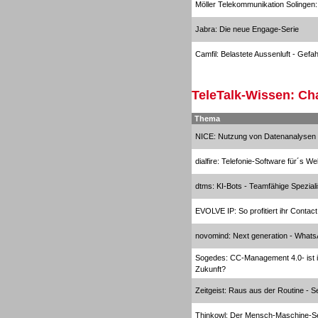
Möller Telekommunikation Solingen: 
Jabra: Die neue Engage-Serie
Inbound
Camfil: Belastete Aussenluft - Gefa
TeleTalk-Wissen: Ch
Thema
Inbound
NICE: Nutzung von Datenanalysen z
dialfire: Telefonie-Software für´s W
dtms: KI-Bots - Teamfähige Spezial
EVOLVE IP: So profitiert ihr Contac
novomind: Next generation - Whats
Sogedes: CC-Management 4.0- ist ih
Zukunft?
Zeitgeist: Raus aus der Routine - 
Thinkowl: Der Mensch-Maschine-S