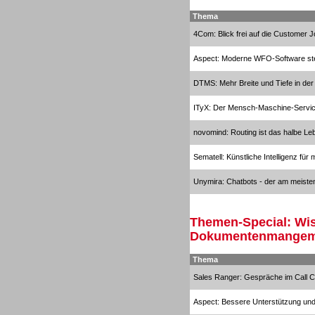
Thema
4Com: Blick frei auf die Customer 
Aspect: Moderne WFO-Software stell
DTMS: Mehr Breite und Tiefe in de
TK- und ACD-Systeme
ITyX: Der Mensch-Maschine-Servi
novomind: Routing ist das halbe Le
Sematell: Künstliche Intelligenz für
Workforce-Management
Unymira: Chatbots - der am meiste
Themen-Special: Wi
Dokumentenmangem
Thema
Personal
Sales Ranger: Gespräche im Call Cen
Aspect: Bessere Unterstützung un