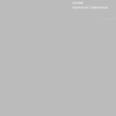
Kontakt
Impressum / Datenschutz
© telepublic V
Gesamtlösungen
Gesamtlösungen
Headsets