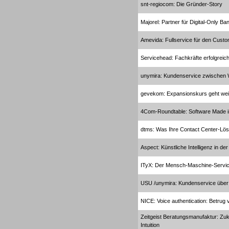
snt-regiocom: Die Gründer-Story
Dialer
Majorel: Partner für Digital-Only Ba
Amevida: Fullservice für den Custo
Servicehead: Fachkräfte erfolgreich
Dialer
unymira: Kundenservice zwischen
gevekom: Expansionskurs geht wei
4Com-Roundtable: Software Made 
dtms: Was Ihre Contact Center-Lös
Beratung /Consulting
Aspect: Künstliche Intelligenz in d
ITyX: Der Mensch-Maschine-Servi
USU /unymira: Kundenservice über 
NICE: Voice authentication: Betrug 
Beratung /Consulting
Zeitgeist Beratungsmanufaktur: Zu
Intuition