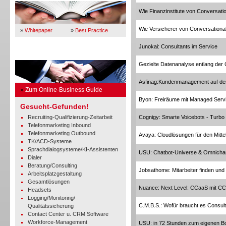
Wie Finanzinstitute von Conversation
Wie Versicherer von Conversational 
»
Whitepaper
»
Best Practice
Junokai: Consultants im Service
Business Guide
Gezielte Datenanalyse entlang der
Asfinag:Kundenmanagement auf de
»
Zum Online-Business Guide
Byon: Freiräume mit Managed Serv
Gesucht-Gefunden!
Recruiting-Qualifizierung-Zeitarbeit
Cognigy: Smarte Voicebots - Turbo
Telefonmarketing Inbound
Telefonmarketing Outbound
Avaya: Cloudlösungen für den Mitte
TK/ACD-Systeme
Sprachdialogsysteme/KI-Assistenten
USU: Chatbot-Universe & Omnicha
Dialer
Beratung/Consulting
Jobsathome: Mitarbeiter finden und
Arbeitsplatzgestaltung
Gesamtlösungen
Nuance: Next Level: CCaaS mit CC
Headsets
Logging/Monitoring/
C.M.B.S.: Wofür braucht es Consul
Qualitätssicherung
Contact Center u. CRM Software
Workforce-Management
USU: in 72 Stunden zum eigenen B