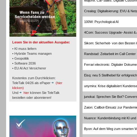
Majorel: Car-Sales: Digitale Custo
Crealog: Digitalisierung: EVU & Net
TK- und ACD-Systeme
100W: Psychological AI
4Com: Success Upgrade- Assist &
Lesen Sie in der aktuellen Ausgabe:
Sikom: Sicherheit- von den Besten 
• KI muss liefern
• Hybride Teams managen
Randstad: Zeitarbeit im Call Center
• Geopolitik
Workforce-Management
• Software 2036
Ferrari electronic: Digitaler Doku
• EU AI Act Versicherer
Eisq: neu 5 Stellhebel für erfolgrei
Kostenlos zum Durchklicken:
TeleTalk 04/26 als ePaper
(hier
unymira: Krise digitalisiert Kundens
klicken)
Und
hier
können Sie TeleTalk
junokai: Sprechen Sie Bot? Convers
bestellen oder abonnieren!
Personal
Zaion: Callbot-Einsatz zur Pande
TeleTalk Special
Nuance: Kundenbindung mit KI und 
Byon: Auf dem Weg zum smarten 