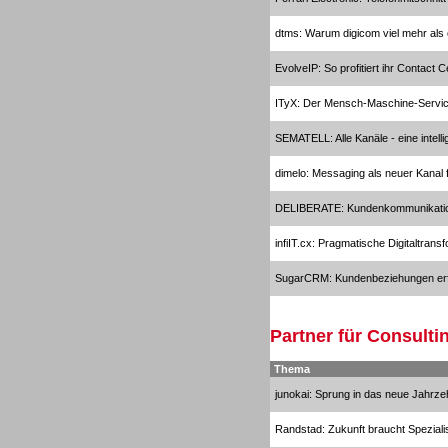
Headsets
dtms: Warum digicom viel mehr als 
EvolveIP: So profitiert ihr Contact 
ITyX: Der Mensch-Maschine-Servi
SEMATELL: Alle Kanäle - eine intelli
Headsets
dimelo: Messaging als neuer Kanal
DELIBERATE: Kundenkommunikati
infiIT.cx: Pragmatische Digitaltran
Logging / Monitoring /
SugarCRM: Kundenbeziehungen erf
Qualitätssicherung
Partner für Consulti
Thema
junokai: Sprung in das neue Jahrze
Randstad: Zukunft braucht Speziali