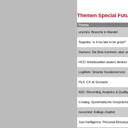
Inbound
Themen Special Futu
Thema
unymira: Branche in Wandel
Sogedes: Is it too late to be great?
Inbound
Damovo: Die Bots kommen, aber an
HCD: Arbeitswelten anders denken
LogMeIn: Smarter Kundenservice
Inbound
iTyX: CX-AI Szenario
ASC: Recording, Analytics & Quali
Crealog: Systematische Gespräch
novomind: Kollege chatbot
Outbound
Just Intelligence: Personal-Einsatz