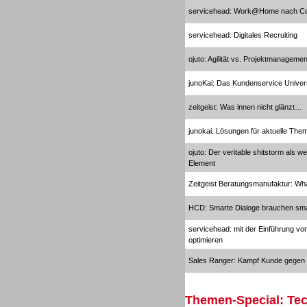
servicehead: Work@Home nach C
servicehead: Digitales Recruiting
ojuto: Agilität vs. Projektmanagemen
junoKai: Das Kundenservice Unive
Contact Center u. CRM
Software
zeitgeist: Was innen nicht glänzt…
junokai: Lösungen für aktuelle Th
ojuto: Der veritable shitstorm als 
Element
Zeitgeist Beratungsmanufaktur: Wh
Contact Center u. CRM
HCD: Smarte Dialoge brauchen sma
Software
servicehead: mit der Einführung vo
optimieren
Sales Ranger: Kampf Kunde gegen C
Themen-Special: Tec
Personal