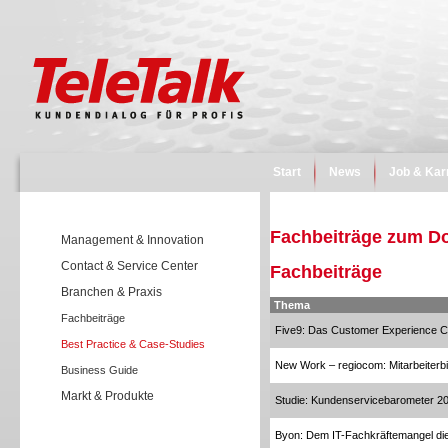
Start
News
Job & Kar
Fachbeiträge zum D
Management & Innovation
Contact & Service Center
Fachbeiträge
Branchen & Praxis
Thema
Fachbeiträge
Five9: Das Customer Experience C
Best Practice & Case-Studies
New Work – regiocom: Mitarbeiterb
Business Guide
Markt & Produkte
Studie: Kundenservicebarometer 2
Byon: Dem IT-Fachkräftemangel die 
Wissen