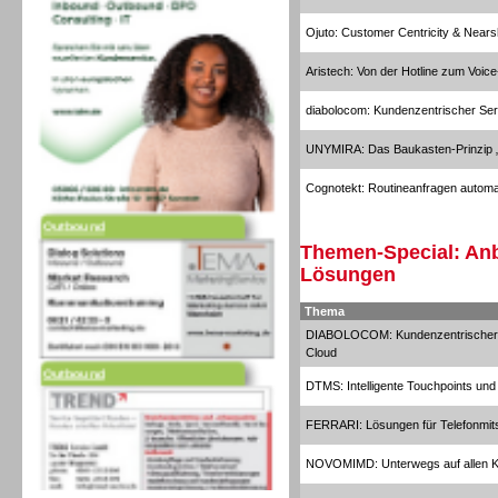
Ojuto: Customer Centricity & Near
Aristech: Von der Hotline zum Voice
diabolocom: Kundenzentrischer Ser
UNYMIRA: Das Baukasten-Prinzip „
Cognotekt: Routineanfragen automa
Outbound
Themen-Special: Anb
Lösungen
Thema
DIABOLOCOM: Kundenzentrischer Se
Cloud
Outbound
DTMS: Intelligente Touchpoints und
FERRARI: Lösungen für Telefonmit
NOVOMIMD: Unterwegs auf allen Ka