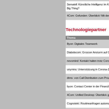
Sematell: Künstliche Intelligenz i
Big Thing?
4Com: Gefunden: Überblick! Mit de
Gesamtlösungen
Technologiepartner
Thema
Byon: Digitales Teamwork
Diabolocom: Grosser Ansturm auf C
novomind: Kontakt halten trotz Cor
unymira: Unterstützung in Corona-Z
dtms: von Call Distribution zum 
byon: Contact Center in der Finan
Gesamtlösungen
4Com: Unified Desktop: Überblick 
Cognotekt: Routineanfragen automa