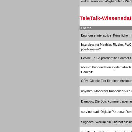
walter services: Wegbereiter - Wegb
TeleTalk-Wissensda
Sprachdialogsysteme u. Ki/
Sprachassistenten
Thema
Enghouse Interactive: Künstliche In
Interview mit Matthias Riveiro, PwC
positionieren?
Evolve IP: So profitiert ihr Contact
Sprachdialogsysteme u. Ki/
arvato: Kundendaten systematisch 
Sprachassistenten
Cockpit"
CRM-Check: Zeit für einen Anbiete
unymira: Moderner Kundenservice i
Damovo: Die Bots kommen, aber an
servicehead: Digitale Personal-Rek
Sogedes: Warum ein Chatbot alleine 