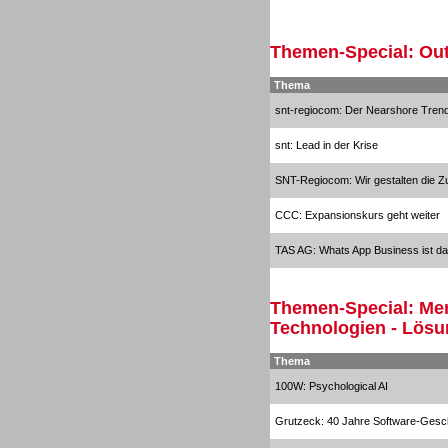
Sprachdialogsysteme u. Ki/
Sprachassistenten
Themen-Special: Out
Thema
snt-regiocom: Der Nearshore Tren
snt: Lead in der Krise
Sprachdialogsysteme u. Ki/
SNT-Regiocom: Wir gestalten die Zu
Sprachassistenten
CCC: Expansionskurs geht weiter
TAS AG: Whats App Business ist da
Themen-Special: Men
Technologien - Lös
Dialer
Thema
100W: Psychological AI
Grutzeck: 40 Jahre Software-Gesc