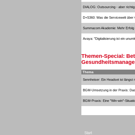
Beratung /Consulting
DIALOG: Outsourcing - aber richtig
D+S360: Was die Servicewelt über
Summacom Akademie: Mehr Erfolg d
Avaya: "Digitalisierung ist ein unu
Gesamtlösungen
Themen-Special: Bet
Gesundheitsmanag
Thema
Sennheiser: Ein Headset ist längst 
BGM-Umsetzung in der Praxis: Das 
BGM-Praxis: Eine "Win-win"-Situati
Start
Gesamtlösungen