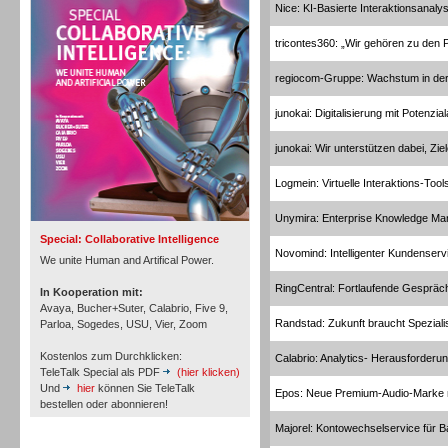
Nice: KI-Basierte Interaktionsanaly
Personal
tricontes360: „Wir gehören zu den
regiocom-Gruppe: Wachstum in der
junokai: Digitalisierung mit Potenzia
Inbound
junokai: Wir unterstützen dabei, Zie
Logmein: Virtuelle Interaktions-Tool
Unymira: Enterprise Knowledge M
Special: Collaborative Intelligence
Novomind: Intelligenter Kundenservi
We unite Human and Artifical Power.
RingCentral: Fortlaufende Gespräch
In Kooperation mit:
Avaya, Bucher+Suter, Calabrio, Five 9,
Randstad: Zukunft braucht Speziali
Parloa, Sogedes, USU, Vier, Zoom
Kostenlos zum Durchklicken:
Calabrio: Analytics- Herausforderu
TeleTalk Special als PDF
(hier klicken)
Und
hier
können Sie TeleTalk
Epos: Neue Premium-Audio-Marke m
bestellen oder abonnieren!
Majorel: Kontowechselservice für 
Inbound