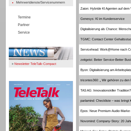
Mehrwertdienste/Servicenummern
Zaion: Hybride KI Agenten auf dem
Termine
Genesys: KI im Kundenservice
Partner
Digitalisierung als Chance: Mensc
Service
TGMC: Contact Center Gehaltsstud
Immer Up-To-Date
Servicehead: Work@Home nach C
zeitgeist: Better Service-Better Bus
»
Newsletter TeleTalk-Compact
Byon: Digitalisierung am Arbeitsplat
TeleTalk 04/26
tricontes360: „ Wir gehören zu de
TAS AG: Innovationskiller Tradition?
parlamind: Checkliste – was bringt 
Epos: Neue Premium-Audio-Marke m
Novomind: Company-Story: 20 Jah