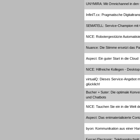
UNYMIRA: Mit Omnichannel in de
InfinIT.cx: Pragmatische Digitaltran
Gesamtlösungen
SEMATELL: Service-Champion mit
NICE: Robotergestützte Automatisi
Nuance: Die Stimme ersetzt das P
Aspect: Ein guter Start in die Cloud
Gesamtlösungen
NICE: Hilfreiche Kollegen - Deskto
virtualQ: Dieses Service-Angebot m
glücklich!
Bucher + Suter: Die optimale Konv
und Chatbots
Headsets
NICE: Tauchen Sie ein in die Welt d
Aspect: Das entmaterialisierte Cont
byon: Kommunikation aus einer Ha
Ferrari Electronic: Telefonmitschni