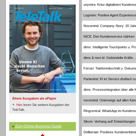
TeleTalk Archiv
unymira: Krise digitalisiert Kundens
Logmein: Positive Agent Experience
Novomind: Company-Story: 20 Jah
NICE: Den Kundenservice stärken
Inbound
dtms: Intelligente Touchpoints u. P
dtms & next id: Gebündelte Kräfte
Ferrari: Telefonmitschnitt u. Doku
Parlamind: KI im Service dreifach n
dtms: Prozessintegration über alle 
Ältere Ausgaben als ePaper
novomind: Unterwegs auf allen Kan
Hier
lesen Sie weitere Ausgaben der
TeleTalk.
Ringcentral: WhatsApp im Kundens
Sikom: Vorhang auf! Entwicklungen
Inbound
»
Zum Online-Business Guide
Deliberate: Positives Kundenerlebni