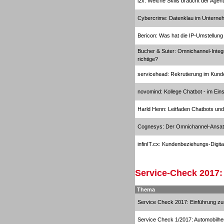
i2x: Welche Skills braucht der Age
Cybercrime: Datenklau im Untern
Bericon: Was hat die IP-Umstellung
Sprachdialogsysteme u. Ki/
Sprachassistenten
Bucher & Suter: Omnichannel-Integr
richtige?
servicehead: Rekrutierung im Kund
novomind: Kollege Chatbot - im Ei
Harld Henn: Leitfaden Chatbots und
Sprachdialogsysteme u. Ki/
Sprachassistenten
Cognesys: Der Omnichannel-Ansa
infinIT.cx: Kundenbeziehungs-Digit
Service-Check 2017:
Thema
Dialer
Service Check 2017: Einführung 
Service Check 1/2017: Automobilher