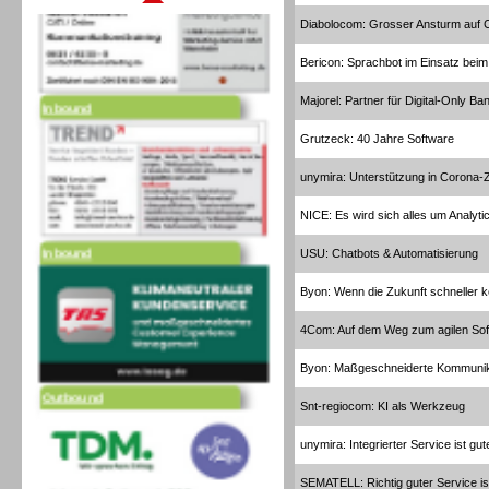
Diabolocom: Grosser Ansturm auf C
Bericon: Sprachbot im Einsatz bei
Majorel: Partner für Digital-Only Ba
Inbound
Grutzeck: 40 Jahre Software
unymira: Unterstützung in Corona-Z
NICE: Es wird sich alles um Analyti
Inbound
USU: Chatbots & Automatisierung
Byon: Wenn die Zukunft schneller k
4Com: Auf dem Weg zum agilen So
Byon: Maßgeschneiderte Kommunik
Outbound
Snt-regiocom: KI als Werkzeug
unymira: Integrierter Service ist gu
SEMATELL: Richtig guter Service is