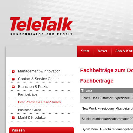
Start
News
Job & Kar
Fachbeiträge zum D
Management & Innovation
Contact & Service Center
Fachbeiträge
Branchen & Praxis
Thema
Fachbeiträge
Five9: Das Customer Experience C
Best Practice & Case-Studies
New Work – regiocom: Mitarbeiterb
Business Guide
Markt & Produkte
Studie: Kundenservicebarometer 2
Byon: Dem IT-Fachkräftemangel die 
Wissen