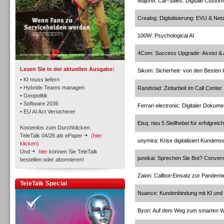
Majorel: Car-Sales: Digitale Custo
Crealog: Digitalisierung: EVU & Net
TK- und ACD-Systeme
100W: Psychological AI
4Com: Success Upgrade- Assist &
Lesen Sie in der aktuellen Ausgabe:
Sikom: Sicherheit- von den Besten 
• KI muss liefern
• Hybride Teams managen
Randstad: Zeitarbeit im Call Center
• Geopolitik
Workforce-Management
• Software 2036
Ferrari electronic: Digitaler Doku
• EU AI Act Versicherer
Eisq: neu 5 Stellhebel für erfolgrei
Kostenlos zum Durchklicken:
TeleTalk 04/26 als ePaper
(hier
unymira: Krise digitalisiert Kundens
klicken)
Und
hier
können Sie TeleTalk
junokai: Sprechen Sie Bot? Convers
bestellen oder abonnieren!
Personal
Zaion: Callbot-Einsatz zur Pande
TeleTalk Special
Nuance: Kundenbindung mit KI und 
Byon: Auf dem Weg zum smarten 