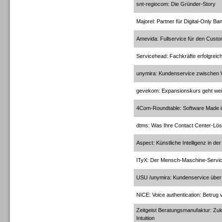
snt-regiocom: Die Gründer-Story
Dialer
Majorel: Partner für Digital-Only Ba
Amevida: Fullservice für den Custo
Servicehead: Fachkräfte erfolgreich
unymira: Kundenservice zwischen
Dialer
gevekom: Expansionskurs geht wei
4Com-Roundtable: Software Made 
dtms: Was Ihre Contact Center-Lös
Beratung /Consulting
Aspect: Künstliche Intelligenz in d
ITyX: Der Mensch-Maschine-Servi
USU /unymira: Kundenservice über 
NICE: Voice authentication: Betrug 
Beratung /Consulting
Zeitgeist Beratungsmanufaktur: Zu
Intuition