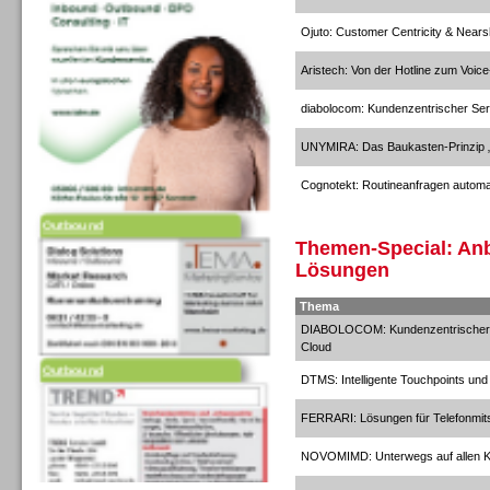
Ojuto: Customer Centricity & Near
Aristech: Von der Hotline zum Voice
diabolocom: Kundenzentrischer Ser
UNYMIRA: Das Baukasten-Prinzip „
Cognotekt: Routineanfragen automa
Outbound
Themen-Special: Anb
Lösungen
Thema
DIABOLOCOM: Kundenzentrischer Se
Cloud
Outbound
DTMS: Intelligente Touchpoints und
FERRARI: Lösungen für Telefonmit
NOVOMIMD: Unterwegs auf allen Ka