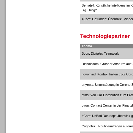
Sematell: Künstliche Intelligenz i
Big Thing?
4Com: Gefunden: Überblick! Mit de
Gesamtlösungen
Technologiepartner
Thema
Byon: Digitales Teamwork
Diabolocom: Grosser Ansturm auf C
novomind: Kontakt halten trotz Cor
unymira: Unterstützung in Corona-Z
dtms: von Call Distribution zum 
byon: Contact Center in der Finan
Gesamtlösungen
4Com: Unified Desktop: Überblick 
Cognotekt: Routineanfragen automa