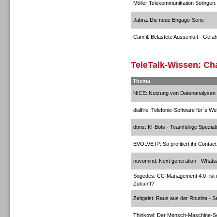
Möller Telekommunikation Solingen: 
Jabra: Die neue Engage-Serie
Inbound
Camfil: Belastete Aussenluft - Gefa
TeleTalk-Wissen: Ch
Thema
Inbound
NICE: Nutzung von Datenanalysen z
dialfire: Telefonie-Software für´s W
dtms: KI-Bots - Teamfähige Spezial
EVOLVE IP: So profitiert ihr Contac
novomind: Next generation - Whats
Sogedes: CC-Management 4.0- ist ih
Zukunft?
Zeitgeist: Raus aus der Routine - 
Thinkowl: Der Mensch-Maschine-S