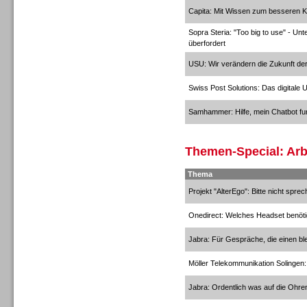
Capita: Mit Wissen zum besseren K
Sopra Steria: "Too big to use" - Un
überfordert
Personal
USU: Wir verändern die Zukunft der
Swiss Post Solutions: Das digitale 
Samhammer: Hilfe, mein Chatbot funk
Inbound
Themen-Special: Arb
Thema
Projekt "AlterEgo": Bitte nicht sprec
Onedirect: Welches Headset benöti
Jabra: Für Gespräche, die einen bl
Möller Telekommunikation Solingen:
Jabra: Ordentlich was auf die Ohre