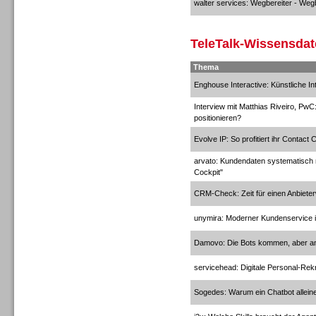
walter services: Wegbereiter - Wegb
TeleTalk-Wissensda
Sprachdialogsysteme u. Ki/
Sprachassistenten
Thema
Enghouse Interactive: Künstliche In
Interview mit Matthias Riveiro, PwC
positionieren?
Evolve IP: So profitiert ihr Contact
Sprachdialogsysteme u. Ki/
arvato: Kundendaten systematisch 
Sprachassistenten
Cockpit"
CRM-Check: Zeit für einen Anbiete
unymira: Moderner Kundenservice i
Damovo: Die Bots kommen, aber an
servicehead: Digitale Personal-Rek
Sogedes: Warum ein Chatbot alleine 