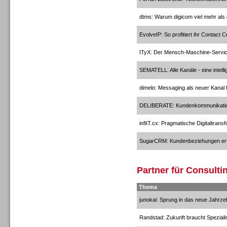
Headsets
dtms: Warum digicom viel mehr als 
EvolveIP: So profitiert ihr Contact 
ITyX: Der Mensch-Maschine-Servi
SEMATELL: Alle Kanäle - eine intelli
Headsets
dimelo: Messaging als neuer Kanal
DELIBERATE: Kundenkommunikati
infiIT.cx: Pragmatische Digitaltran
SugarCRM: Kundenbeziehungen erf
Logging / Monitoring /
Qualitätssicherung
Partner für Consulti
Thema
junokai: Sprung in das neue Jahrze
Randstad: Zukunft braucht Speziali