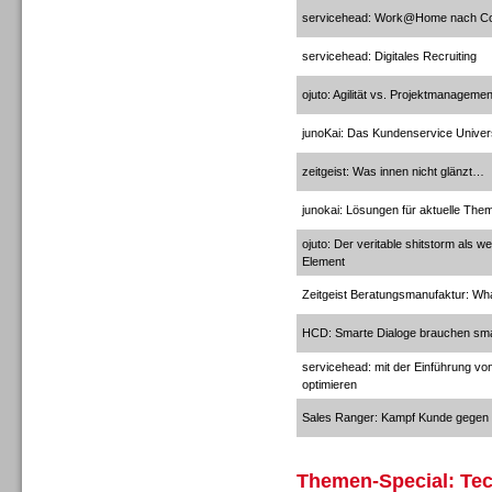
servicehead: Work@Home nach C
servicehead: Digitales Recruiting
ojuto: Agilität vs. Projektmanagemen
junoKai: Das Kundenservice Unive
Contact Center u. CRM
zeitgeist: Was innen nicht glänzt…
Software
junokai: Lösungen für aktuelle Th
ojuto: Der veritable shitstorm als 
Element
Zeitgeist Beratungsmanufaktur: Wh
Contact Center u. CRM
HCD: Smarte Dialoge brauchen sma
Software
servicehead: mit der Einführung vo
optimieren
Sales Ranger: Kampf Kunde gegen C
Themen-Special: Tec
Personal