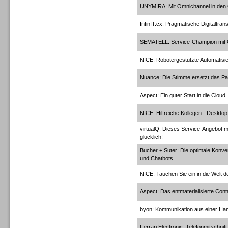
UNYMIRA: Mit Omnichannel in de
InfinIT.cx: Pragmatische Digitaltran
Gesamtlösungen
SEMATELL: Service-Champion mit
NICE: Robotergestützte Automatisi
Nuance: Die Stimme ersetzt das P
Aspect: Ein guter Start in die Cloud
Gesamtlösungen
NICE: Hilfreiche Kollegen - Deskto
virtualQ: Dieses Service-Angebot m
glücklich!
Bucher + Suter: Die optimale Konv
und Chatbots
Headsets
NICE: Tauchen Sie ein in die Welt d
Aspect: Das entmaterialisierte Cont
byon: Kommunikation aus einer Ha
Ferrari Electronic: Telefonmitschni