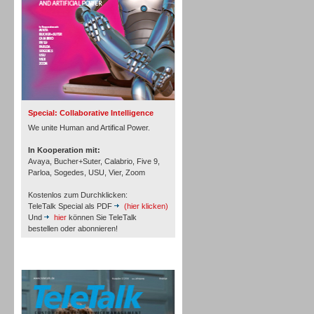
Inbound
Special: Collaborative Intelligence
We unite Human and Artifical Power.
In Kooperation mit:
Avaya, Bucher+Suter, Calabrio, Five 9,
Parloa, Sogedes, USU, Vier, Zoom
Kostenlos zum Durchklicken:
TeleTalk Special als PDF
(hier klicken)
Und
hier
können Sie TeleTalk
bestellen oder abonnieren!
TeleTalk Archiv
Inbound