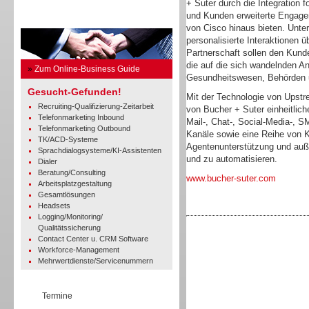
+ Suter durch die Integration 
und Kunden erweiterte Engage
Business Guide
von Cisco hinaus bieten. Unte
personalisierte Interaktionen 
Partnerschaft sollen den Kun
die auf die sich wandelnden 
»
Zum Online-Business Guide
Gesundheitswesen, Behörden u
Gesucht-Gefunden!
Mit der Technologie von Upstr
Recruiting-Qualifizierung-Zeitarbeit
von Bucher + Suter einheitliche
Telefonmarketing Inbound
Mail-, Chat-, Social-Media-, 
Telefonmarketing Outbound
Kanäle sowie eine Reihe von K
TK/ACD-Systeme
Agentenunterstützung und auß
Sprachdialogsysteme/KI-Assistenten
und zu automatisieren.
Dialer
Beratung/Consulting
www.bucher-suter.com
Arbeitsplatzgestaltung
Gesamtlösungen
Headsets
Logging/Monitoring/
Qualitätssicherung
Contact Center u. CRM Software
Workforce-Management
Mehrwertdienste/Servicenummern
Termine