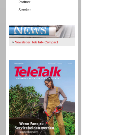
Partner
Service
Immer Up-To-Date
»
Newsletter TeleTalk-Compact
TeleTalk 04/26