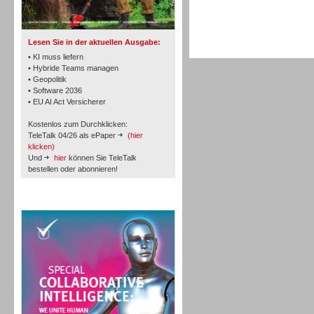
TK- und ACD-Systeme
Lesen Sie in der aktuellen Ausgabe:
• KI muss liefern
• Hybride Teams managen
• Geopolitik
• Software 2036
Workforce-Management
• EU AI Act Versicherer
Kostenlos zum Durchklicken:
TeleTalk 04/26 als ePaper
(hier
klicken)
Und
hier
können Sie TeleTalk
bestellen oder abonnieren!
Personal
TeleTalk Special
Personal