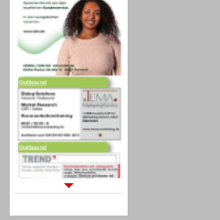
Outbound
Outbound
Sprachdialogsysteme u. Ki/
Sprachassistenten