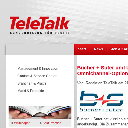
Start
News
Job & Kar
Bucher + Suter und 
Management & Innovation
Omnichannel-Optione
Contact & Service Center
Von: Redaktion TeleTalk
am
21
Branchen & Praxis
Markt & Produkte
Wissen
Bucher + Suter hat kürzlich e
»
Whitepaper
»
Best Practice
angekündigt. Die Zusammenarb