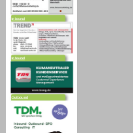
Inbound
Inbound
Outbound