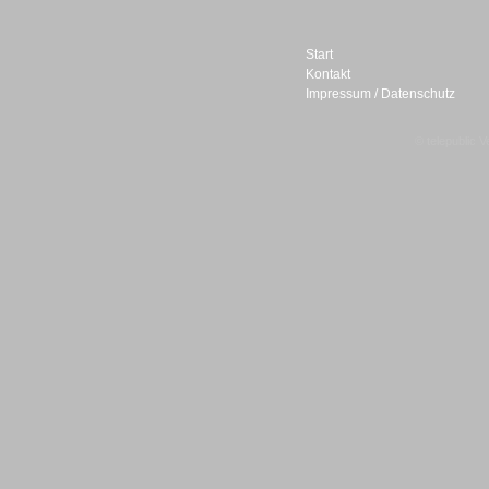
Start
Kontakt
Impressum / Datenschutz
Sprachdialogsysteme u. Ki/
Sprachassistenten
© telepublic V
Sprachdialogsysteme u. Ki/
Sprachassistenten