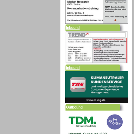
Inbound
Inbound
Outbound