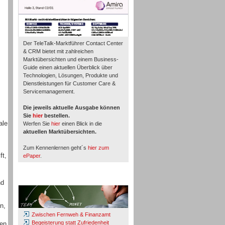
Der TeleTalk-Marktführer Contact Center
& CRM bietet mit zahlreichen
Marktübersichten und einem Business-
Guide einen aktuellen Überblick über
Technologien, Lösungen, Produkte und
Dienstleistungen für Customer Care &
Servicemanagement.
Die jeweils aktuelle Ausgabe können
Sie
hier
bestellen.
ale
Werfen Sie
hier
einen Blick in die
aktuellen Marktübersichten.
Zum Kennenlernen geht´s
hier zum
ft,
ePaper
.
Whitepaper & Studien
nd
n,
Zwischen Fernweh & Finanzamt
Begeisterung statt Zufriedenheit
den