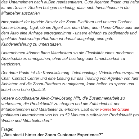
das Unternehmen nach außen repräsentieren. Gute Agenten finden und halt
ist die Devise. Studien belegen eindeutig, dass sich Investitionen in die
Mitarbeiter auszahlen.
Hier punktet der hybride Ansatz der Zoom-Plattform und unserer Contact-
Center-Lösung. Egal, ob ein Agent aus dem Büro, dem Home-Office oder au
dem Auto eine Anfrage entgegennimmt - unsere einfach zu bedienende und
qualitativ hochwertige Plattform ist darauf ausgelegt, eine gute
Kundenerfahrung zu unterstützen.
Unternehmen können Ihren Mitarbeitern so die Flexibilität eines modernen
Arbeitsplatzes ermöglichen, ohne auf Leistung oder Erreichbarkeit zu
verzichten.
Der dritte Punkt ist die Konsolidierung. Telefonanlage, Videokonferenzsyste
Chat, Contact Center und eine Lösung für das Training von Agenten von fünf
Anbietern auf die Zoom-Plattform zu migrieren, kann helfen zu sparen und
liefert eine hohe Qualität.
Unsere cloudbasierte All-in-One-Lösung hilft, die Zusammenarbeit zu
verbessern, die Produktivität zu steigern und die Zufriedenheit der
Mitarbeiterinnen und Mitarbeiter zu erhöhen. Laut einer
Forrester-Studie
profitieren Unternehmen von bis zu 52 Minuten zusätzlicher Produktivität pro
Woche und Mitarbeitenden."
Frage:
„Was steckt hinter der Zoom Customer Experience?"