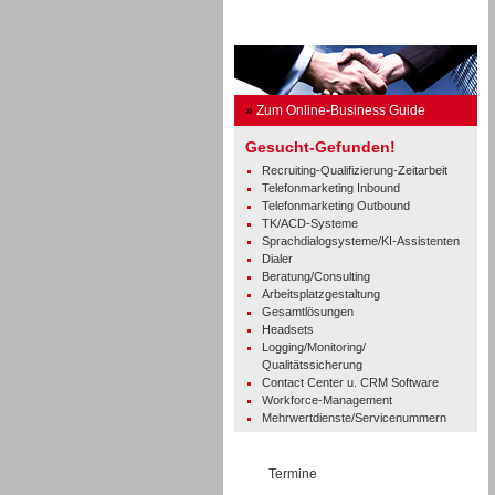
Business Guide
»
Zum Online-Business Guide
Gesucht-Gefunden!
Recruiting-Qualifizierung-Zeitarbeit
Telefonmarketing Inbound
Telefonmarketing Outbound
TK/ACD-Systeme
Sprachdialogsysteme/KI-Assistenten
Dialer
Beratung/Consulting
Arbeitsplatzgestaltung
Gesamtlösungen
Headsets
Logging/Monitoring/
Qualitätssicherung
Contact Center u. CRM Software
Workforce-Management
Mehrwertdienste/Servicenummern
Termine