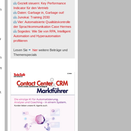
Gezielt steuern: Key Performance
Indicator für den Vertrieb
n
Daten: Garbage in, Garbage out!
Junokai: Training 2030
Vier: Automatisierte Qualitätskontrolle
der Sprachkommunikation Case Hermes
Sogedes: Wie Sie von RPA, Intelligent
Automation und Hyperautomation
u
profitieren
Lesen Sie
hier
weitere Beiträge und
Themenspecials
n
n
TeleTalk-Marktführer 1/2026
n.