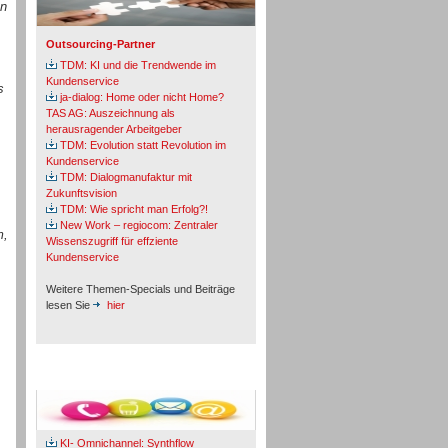
en
Outsourcing-Partner
TDM: KI und die Trendwende im
Kundenservice
s
ja-dialog: Home oder nicht Home?
TAS AG: Auszeichnung als
herausragender Arbeitgeber
TDM: Evolution statt Revolution im
Kundenservice
TDM: Dialogmanufaktur mit
Zukunftsvision
TDM: Wie spricht man Erfolg?!
New Work – regiocom: Zentraler
m,
Wissenszugriff für effziente
Kundenservice
Weitere Themen-Specials und Beiträge
lesen Sie
hier
Fachbeiträge & Cases
KI- Omnichannel: Synthflow