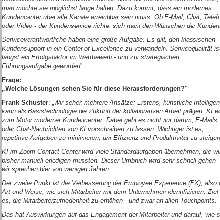
man möchte sie möglichst lange halten. Dazu kommt, dass ein modernes
Kundencenter über alle Kanäle erreichbar sein muss. Ob E-Mail, Chat, Telef
oder Video - der Kundenservice richtet sich nach den Wünschen der Kunden
Serviceverantwortliche haben eine große Aufgabe: Es gilt, den klassischen
Kundensupport in ein Center of Excellence zu verwandeln. Servicequalität is
längst ein Erfolgsfaktor im Wettbewerb - und zur strategischen
Führungsaufgabe geworden
”.
Frage:
„Welche Lösungen sehen Sie für diese Herausforderungen?"
Frank Schuster
:
„Wir sehen mehrere Ansätze: Erstens, künstliche Intellige
kann als Basistechnologie die Zukunft der kollaborativen Arbeit prägen. KI w
zum Motor moderner Kundencenter. Dabei geht es nicht nur darum, E-Mails
oder Chat-Nachrichten von KI vorschreiben zu lassen. Wichtiger ist es,
repetitive Aufgaben zu minimieren, um Effizienz und Produktivität zu steiger
KI im Zoom Contact Center wird viele Standardaufgaben übernehmen, die wi
bisher manuell erledigen mussten. Dieser Umbruch wird sehr schnell gehen 
wir sprechen hier von wenigen Jahren.
Der zweite Punkt ist die Verbesserung der Employee Experience (EX), also 
Art und Weise, wie sich Mitarbeiter mit dem Unternehmen identifizieren. Ziel 
es, die Mitarbeiterzufriedenheit zu erhöhen - und zwar an allen Touchpoints.
Das hat Auswirkungen auf das Engagement der Mitarbeiter und darauf, wie s