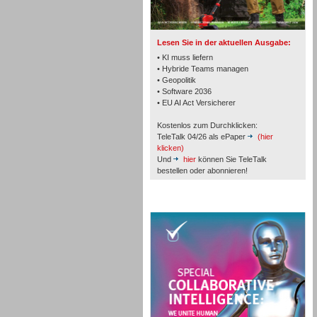
TK- und ACD-Systeme
Lesen Sie in der aktuellen Ausgabe:
• KI muss liefern
• Hybride Teams managen
• Geopolitik
• Software 2036
Workforce-Management
• EU AI Act Versicherer
Kostenlos zum Durchklicken:
TeleTalk 04/26 als ePaper
(hier
klicken)
Und
hier
können Sie TeleTalk
bestellen oder abonnieren!
Personal
TeleTalk Special
Personal