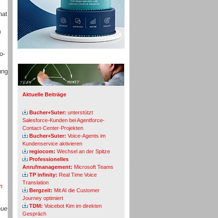
hat
m
o-
Info-Board
ung
Aktuelle Beiträge
Bucher+Suter:
unterstützt
Salesforce-Kunden bei Agentforce-
Contact-Center-Projekten
Bucher+Suter:
Voice-Agents im
Kundenservice aktivieren
regiocom:
Wechsel an der Spitze
Professionelles
Anrufmanagement:
Microsoft Teams
,
TP infinity:
Real Time Voice
Translation
n
Bergzeit:
Mit AI die Customer
Journey optimiert
TDM:
Voicebot Kim im direkten
eue
Gespräch