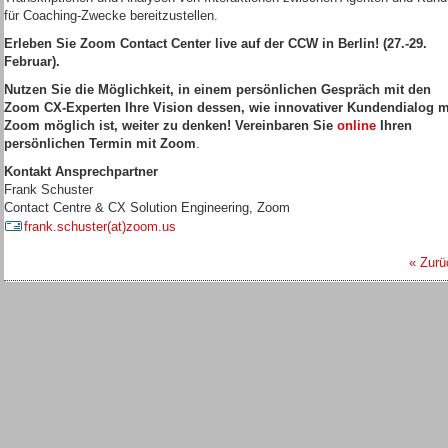
für Coaching-Zwecke bereitzustellen.
Erleben Sie Zoom Contact Center live auf der CCW in Berlin! (27.-29.
Februar).
Nutzen Sie die Möglichkeit, in einem persönlichen Gespräch mit den
Zoom CX-Experten Ihre Vision dessen, wie innovativer Kundendialog m
Zoom möglich ist, weiter zu denken! Vereinbaren Sie
online
Ihren
persönlichen Termin mit Zoom
.
Kontakt Ansprechpartner
Frank Schuster
Contact Centre & CX Solution Engineering, Zoom
frank.schuster(at)zoom.us
« Zurü