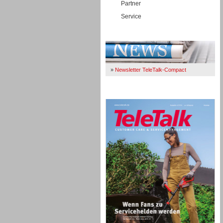
Partner
Service
Immer Up-To-Date
»
Newsletter TeleTalk-Compact
TeleTalk 04/26