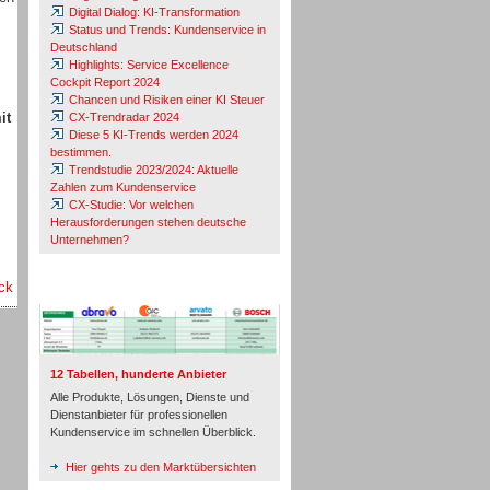
Digital Dialog: KI-Transformation
Status und Trends: Kundenservice in
Deutschland
Highlights: Service Excellence
Cockpit Report 2024
Chancen und Risiken einer KI Steuer
it
CX-Trendradar 2024
Diese 5 KI-Trends werden 2024
bestimmen.
Trendstudie 2023/2024: Aktuelle
Zahlen zum Kundenservice
CX-Studie: Vor welchen
Herausforderungen stehen deutsche
Unternehmen?
ck
TeleTalk-Marktübersichten
12 Tabellen, hunderte Anbieter
Alle Produkte, Lösungen, Dienste und
Dienstanbieter für professionellen
Kundenservice im schnellen Überblick.
Hier gehts zu den Marktübersichten