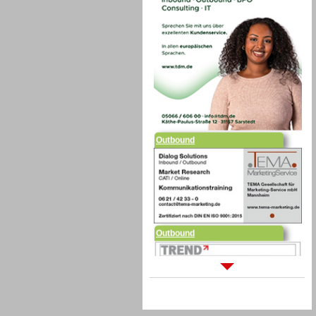
Outbound
Outbound
Sprachdialogsysteme u. Ki/
Sprachassistenten