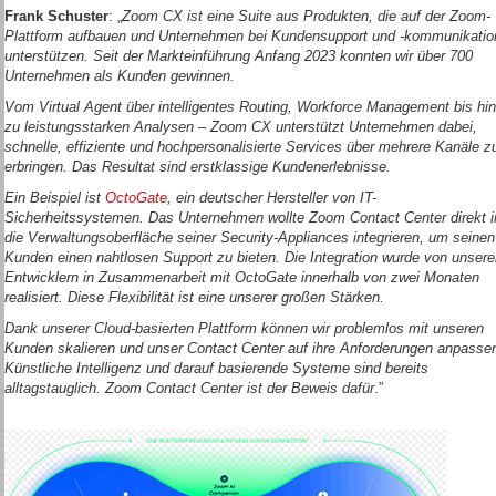
Frank Schuster
: „
Zoom CX ist eine Suite aus Produkten, die auf der Zoom-
Plattform aufbauen und Unternehmen bei Kundensupport und -kommunikatio
unterstützen. Seit der Markteinführung Anfang 2023 konnten wir über 700
Unternehmen als Kunden gewinnen.
Vom Virtual Agent über intelligentes Routing, Workforce Management bis hin
zu leistungsstarken Analysen – Zoom CX unterstützt Unternehmen dabei,
schnelle, effiziente und hochpersonalisierte Services über mehrere Kanäle z
erbringen. Das Resultat sind erstklassige Kundenerlebnisse.
Ein Beispiel ist
OctoGate
, ein deutscher Hersteller von IT-
Sicherheitssystemen. Das Unternehmen wollte Zoom Contact Center direkt i
die Verwaltungsoberfläche seiner Security-Appliances integrieren, um seinen
Kunden einen nahtlosen Support zu bieten. Die Integration wurde von unsere
Entwicklern in Zusammenarbeit mit OctoGate innerhalb von zwei Monaten
realisiert. Diese Flexibilität ist eine unserer großen Stärken.
Dank unserer Cloud-basierten Plattform können wir problemlos mit unseren
Kunden skalieren und unser Contact Center auf ihre Anforderungen anpasse
Künstliche Intelligenz und darauf basierende Systeme sind bereits
alltagstauglich. Zoom Contact Center ist der Beweis dafür
.”