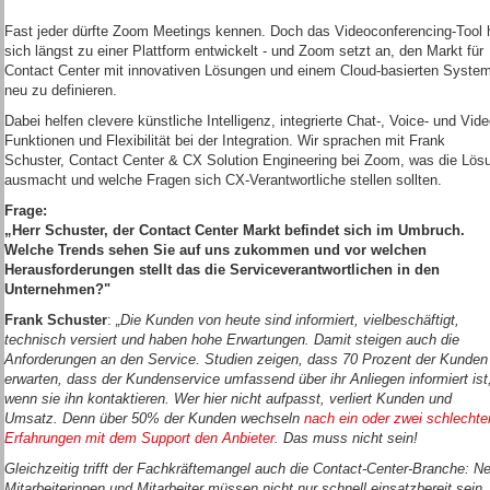
Fast jeder dürfte Zoom Meetings kennen. Doch das Videoconferencing-Tool 
sich längst zu einer Plattform entwickelt - und Zoom setzt an, den Markt für
Contact Center mit innovativen Lösungen und einem Cloud-basierten Syste
neu zu definieren.
Dabei helfen clevere künstliche Intelligenz, integrierte Chat-, Voice- und Vide
Funktionen und Flexibilität bei der Integration. Wir sprachen mit Frank
Schuster, Contact Center & CX Solution Engineering bei Zoom, was die Lös
ausmacht und welche Fragen sich CX-Verantwortliche stellen sollten.
Frage:
„Herr Schuster, der Contact Center Markt befindet sich im Umbruch.
Welche Trends sehen Sie auf uns zukommen und vor welchen
Herausforderungen stellt das die Serviceverantwortlichen in den
Unternehmen?"
Frank Schuster
:
„Die Kunden von heute sind informiert, vielbeschäftigt,
technisch versiert und haben hohe Erwartungen. Damit steigen auch die
Anforderungen an den Service. Studien zeigen, dass 70 Prozent der Kunden
erwarten, dass der Kundenservice umfassend über ihr Anliegen informiert ist
wenn sie ihn kontaktieren. Wer hier nicht aufpasst, verliert Kunden und
Umsatz. Denn über 50% der Kunden wechseln
nach ein oder zwei schlechte
Erfahrungen mit dem Support den Anbieter
. Das muss nicht sein!
Gleichzeitig trifft der Fachkräftemangel auch die Contact-Center-Branche: N
Mitarbeiterinnen und Mitarbeiter müssen nicht nur schnell einsatzbereit sein,