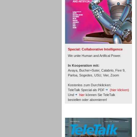
Inbound
Special: Collaborative Intelligence
We unite Human and Artifical Power.
In Kooperation mit:
Avaya, Bucher+Suter, Calabrio, Five 9,
Parloa, Sogedes, USU, Vier, Zoom
Kostenlos zum Durchklicken:
TeleTalk Special als PDF
(hier klicken)
Und
hier
können Sie TeleTalk
bestellen oder abonnieren!
TeleTalk Archiv
Inbound