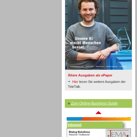
Inbound
Ältere Ausgaben als ePaper
Hier
lesen Sie weitere Ausgaben der
TeleTalk.
»
Zum Online-Business Guide
Inbound