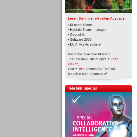
TK- und ACD-Systeme
Lesen Sie in der aktuellen Ausgabe:
• KI muss liefern
• Hybride Teams managen
• Geopolitik
• Software 2036
Workforce-Management
• EU AI Act Versicherer
Kostenlos zum Durchklicken:
TeleTalk 04/26 als ePaper
(hier
klicken)
Und
hier
können Sie TeleTalk
bestellen oder abonnieren!
Personal
TeleTalk Special
Personal