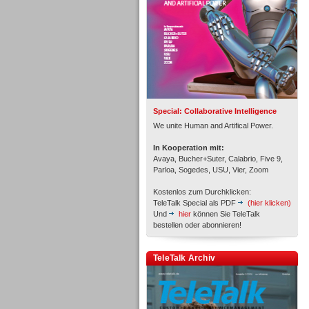
Inbound
Special: Collaborative Intelligence
We unite Human and Artifical Power.
In Kooperation mit:
Avaya, Bucher+Suter, Calabrio, Five 9,
Parloa, Sogedes, USU, Vier, Zoom
Kostenlos zum Durchklicken:
TeleTalk Special als PDF
(hier klicken)
Und
hier
können Sie TeleTalk
bestellen oder abonnieren!
TeleTalk Archiv
Inbound