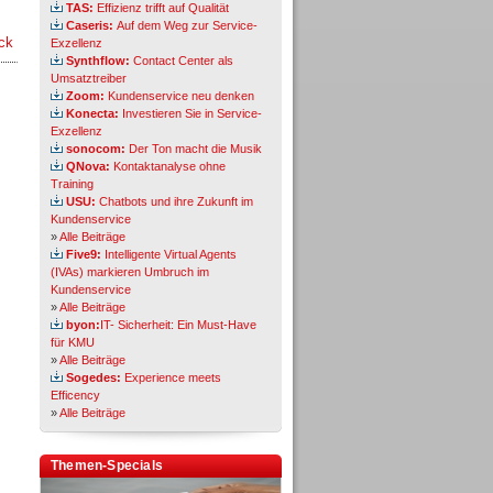
TAS:
Effizienz trifft auf Qualität
Caseris:
Auf dem Weg zur Service-
ck
Exzellenz
Synthflow:
Contact Center als
Umsatztreiber
Zoom:
Kundenservice neu denken
Konecta:
Investieren Sie in Service-
Exzellenz
sonocom:
Der Ton macht die Musik
QNova:
Kontaktanalyse ohne
Training
USU:
Chatbots und ihre Zukunft im
Kundenservice
»
Alle Beiträge
Five9:
Intelligente Virtual Agents
(IVAs) markieren Umbruch im
Kundenservice
»
Alle Beiträge
byon:
IT- Sicherheit: Ein Must-Have
für KMU
»
Alle Beiträge
Sogedes:
Experience meets
Efficency
»
Alle Beiträge
Themen-Specials