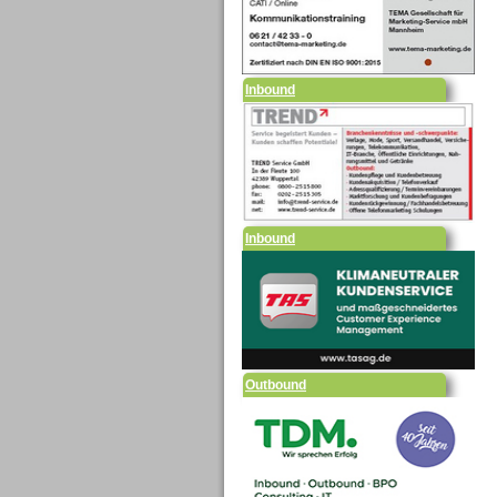
Inbound
Inbound
Outbound