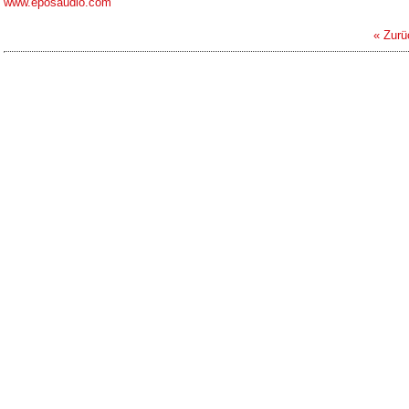
www.eposaudio.com
« Zurü