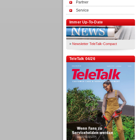
Partner
Service
Immer Up-To-Date
»
Newsletter TeleTalk-Compact
TeleTalk 04/26