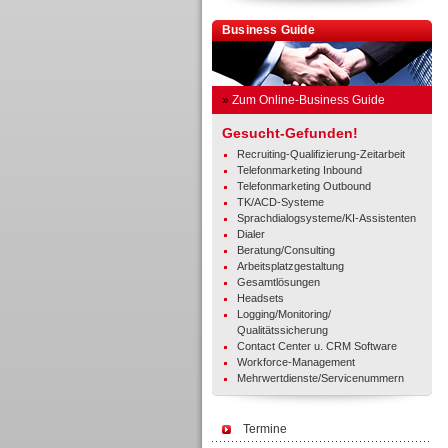
Business Guide
»
Zum Online-Business Guide
Gesucht-Gefunden!
Recruiting-Qualifizierung-Zeitarbeit
Telefonmarketing Inbound
Telefonmarketing Outbound
TK/ACD-Systeme
Sprachdialogsysteme/KI-Assistenten
Dialer
Beratung/Consulting
Arbeitsplatzgestaltung
Gesamtlösungen
Headsets
Logging/Monitoring/
Qualitätssicherung
Contact Center u. CRM Software
Workforce-Management
Mehrwertdienste/Servicenummern
Termine