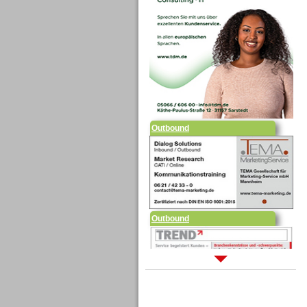
Outbound
Outbound
Sprachdialogsysteme u. Ki/
Sprachassistenten