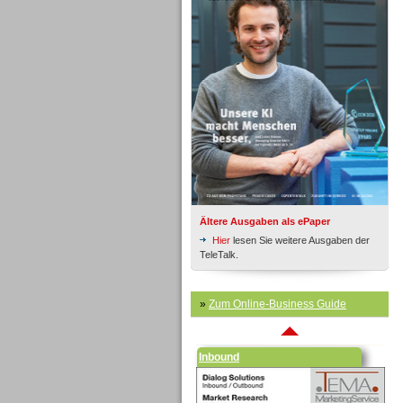
Inbound
Ältere Ausgaben als ePaper
Hier
lesen Sie weitere Ausgaben der
TeleTalk.
»
Zum Online-Business Guide
Inbound