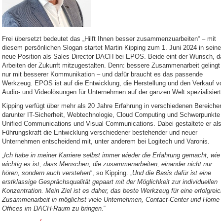
Frei übersetzt bedeutet das „Hilft Ihnen besser zusammenzuarbeiten“ – mit
diesem persönlichen Slogan startet Martin Kipping zum 1. Juni 2024 in seine
neue Position als Sales Director DACH bei EPOS. Beide eint der Wunsch, d
Arbeiten der Zukunft mitzugestalten. Denn: bessere Zusammenarbeit gelingt
nur mit besserer Kommunikation – und dafür braucht es das passende
Werkzeug. EPOS ist auf die Entwicklung, die Herstellung und den Verkauf v
Audio- und Videolösungen für Unternehmen auf der ganzen Welt spezialisiert
Kipping verfügt über mehr als 20 Jahre Erfahrung in verschiedenen Bereiche
darunter IT-Sicherheit, Webtechnologie, Cloud Computing und Schwerpunkte 
Unified Communications und Visual Communications. Dabei gestaltete er al
Führungskraft die Entwicklung verschiedener bestehender und neuer
Unternehmen entscheidend mit, unter anderem bei Logitech und Varonis.
„
Ich habe in meiner Karriere selbst immer wieder die Erfahrung gemacht, wie
wichtig es ist, dass Menschen, die zusammenarbeiten, einander nicht nur
hören, sondern auch verstehen
“, so Kipping. „
Und die Basis dafür ist eine
erstklassige Gesprächsqualität gepaart mit der Möglichkeit zur individuellen
Konzentration. Mein Ziel ist es daher, das beste Werkzeug für eine erfolgrei
Zusammenarbeit in möglichst viele Unternehmen, Contact-Center und Home
Offices im DACH-Raum zu bringen.
“