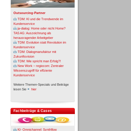
Outsourcing-Partner
TDM: KI und die Trendwende im
Kundenservice
ja-dialog: Home oder nicht Home?
TAS AG: Auszeichnung als
herausragender Arbeitgeber
TDM: Evolution statt Revolution im
Kundenservice
TDM: Dialogmanufaktur mit
Zukunftsvision
TDM: Wie spricht man Erfolg?!
New Work – regiocom: Zentraler
Wissenszugriff für effziente
Kundenservice
Weitere Themen-Specials und Beiträge
lesen Sie
hier
Fachbeiträge & Cases
KI- Omnichannel: Synthflow