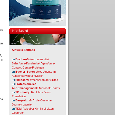
as
Info-Board
on
.
Aktuelle Beiträge
n,
in
Bucher+Suter:
unterstützt
Salesforce-Kunden bei Agentforce-
s
Contact-Center-Projekten
Bucher+Suter:
Voice-Agents im
Kundenservice aktivieren
regiocom:
Wechsel an der Spitze
Professionelles
Anrufmanagement:
Microsoft Teams
TP infinity:
Real Time Voice
Translation
che
Bergzeit:
Mit AI die Customer
Journey optimiert
TDM:
Voicebot Kim im direkten
Gespräch