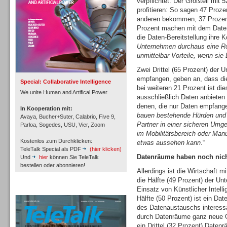
verpflichtet. Der Großteil mit 
profitieren: So sagen 47 Proze
anderen bekommen, 37 Prozen
Prozent machen mit dem Date
die Daten-Bereitstellung ihre K
Inbound
Unternehmen durchaus eine Ro
unmittelbar Vorteile, wenn sie
Zwei Drittel (65 Prozent) der 
empfangen, geben an, dass die
Special: Collaborative Intelligence
bei weiteren 21 Prozent ist di
We unite Human and Artifical Power.
ausschließlich Daten anbieten l
denen, die nur Daten empfange
In Kooperation mit:
bauen bestehende Hürden und
Avaya, Bucher+Suter, Calabrio, Five 9,
Partner in einer sicheren U
Parloa, Sogedes, USU, Vier, Zoom
im Mobilitätsbereich oder Manu
Kostenlos zum Durchklicken:
etwas aussehen kann
.“
TeleTalk Special als PDF
(hier klicken)
Datenräume haben noch nicht
Und
hier
können Sie TeleTalk
bestellen oder abonnieren!
Allerdings ist die Wirtschaft 
die Hälfte (49 Prozent) der U
Einsatz von Künstlicher Intelli
TeleTalk Archiv
Inbound
Hälfte (50 Prozent) ist ein D
des Datenaustauschs interessa
durch Datenräume ganz neue Ge
ein Drittel (32 Prozent) Datenr