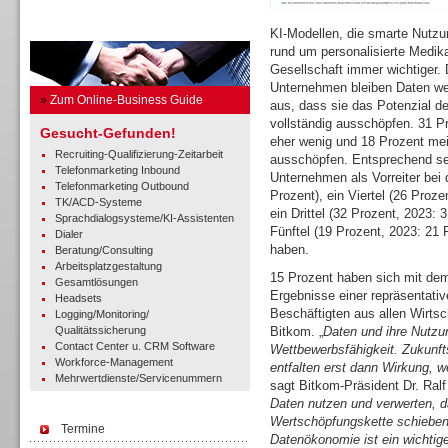
Business Guide
KI-Modellen, die smarte Nutzu
rund um personalisierte Medik
Gesellschaft immer wichtiger.
Unternehmen bleiben Daten we
»
Zum Online-Business Guide
aus, dass sie das Potenzial d
vollständig ausschöpfen. 31 P
Gesucht-Gefunden!
eher wenig und 18 Prozent mei
Recruiting-Qualifizierung-Zeitarbeit
ausschöpfen. Entsprechend se
Telefonmarketing Inbound
Unternehmen als Vorreiter bei
Telefonmarketing Outbound
Prozent), ein Viertel (26 Proze
TK/ACD-Systeme
ein Drittel (32 Prozent, 2023:
Sprachdialogsysteme/KI-Assistenten
Fünftel (19 Prozent, 2023: 21
Dialer
haben.
Beratung/Consulting
Arbeitsplatzgestaltung
15 Prozent haben sich mit dem
Gesamtlösungen
Ergebnisse einer repräsentat
Headsets
Beschäftigten aus allen Wirtsc
Logging/Monitoring/
Qualitätssicherung
Bitkom. „
Daten und ihre Nutzun
Contact Center u. CRM Software
Wettbewerbsfähigkeit. Zukunfts
Workforce-Management
entfalten erst dann Wirkung, 
Mehrwertdienste/Servicenummern
sagt Bitkom-Präsident Dr. Ralf 
Daten nutzen und verwerten, dam
Wertschöpfungskette schieben
Termine
Datenökonomie ist ein wichtiger