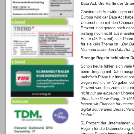
Data Act: Die Hälfte der Unte
Inbound
Gravierende Auswirkungen auf
Europa wird der Data Act haben
Unternehmen mit den Chancen 
Prozent sind gerade noch dabe
bislang noch nicht auseinander
Hälfte (46 Prozent) aller Unte
für sie kein Thema ist. „
Der Da
Niemand sollte den Data Act i
Inbound
Strenge Regeln behindern Da
Schon heute fühlen sich viele
beim Umgang mit Daten ausgeb
mehrfach Pläne für Innovatio
wegen rechtlicher Vorgaben od
Prozent war dies zumindest ein
Outbound
nicht nur die einzelnen Unter
öffentliche Verwaltung, für B
lassen wir Chancen für unsere
digital souveränes Deutschlan
leisten.
“
51 Prozent der Unternehmen w
Regeln für die Datennutzung.
strenge Regeln innovative da