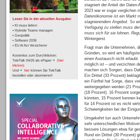
TK- und ACD-Systeme
stagniert der Anteil der Daten
2023 war er sogar verglichen m
Datenökonomie ist ein Markt m
Lesen Sie in der aktuellen Ausgabe:
stagnierendem Angebot. So wir
• KI muss liefern
Verfügung zu stellen muss de
• Hybride Teams managen
muss sich für sie lohnen. Reg
• Geopolitik
Wintergerst.
• Software 2036
Workforce-Management
• EU AI Act Versicherer
Fragt man die Unternehmen, di
Gründen, so wird am häufigste
Kostenlos zum Durchklicken:
einen Austausch nicht erlaubt.
TeleTalk 04/26 als ePaper
(hier
möglich ist – und verzichten d
klicken)
machen sich Sorgen, dass Dat
Und
hier
können Sie TeleTalk
Ein Drittel (33 Prozent) beklag
bestellen oder abonnieren!
ein Fünftel hat Sorge, dass v
Personal
weitergegeben werden (21 Proz
TeleTalk Special
(18 Prozent). 16 Prozent sorge
könnten, 15 Prozent kennen k
für 14 Prozent ist es nicht wir
Schwierigkeiten bei der Einigu
Umgekehrt tun auch Unternehme
sehr unterschiedlichen Motiven.
Personal
bessere Lösungen etwa für ges
Rund ein Drittel (30 Prozent) g