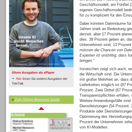
Geschäftsmodell, ein Fünftel 
eigenes Geschäftsmodell bedr
für zu kompliziert für den Ein
Inbound
Dabei könnten Datenräume für
Jahren stark an Bedeutung ge
derzeit, aber 17 Prozent plane
dies. 39 Prozent geben an, d
Unternehmen sind, 13 Prozent 
müssen die Chancen von Date
Experten ist unstrittig, dass 
bringen.
“
Inzwischen zeigt sich auch, 
Ältere Ausgaben als ePaper
die Wirtschaft sind. Die Unter
Hier
lesen Sie weitere Ausgaben der
mit großer Mehrheit an, dass 
TeleTalk.
Lieferketten möglich ist (87 P
Prozent. Zwei Drittel (67 Pro
Transparenzpflichten erfüllen,
»
Zum Online-Business Guide
Weitere Anwendungsfälle sind 
Inbound
Dienstleistungen (54 Prozent, 
Produkte oder Dienstleistungen
Optimierung des Herstellungsp
Prozent der Unternehmen sehe
von KI-Modellen.