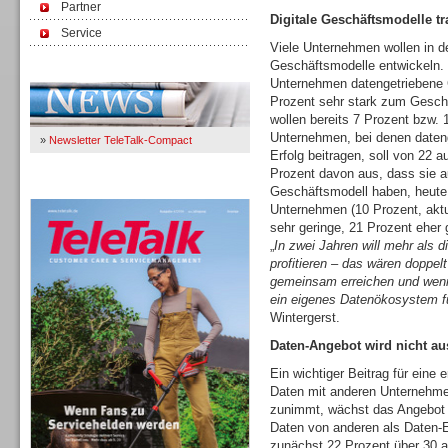
Partner
Digitale Geschäftsmodelle t
Service
Viele Unternehmen wollen in 
Geschäftsmodelle entwickeln. 
Immer Up-To-Date
Unternehmen datengetriebene 
Prozent sehr stark zum Geschä
wollen bereits 7 Prozent bzw. 1
Unternehmen, bei denen daten
»
Newsletter TeleTalk-Compact
Erfolg beitragen, soll von 22 
Prozent davon aus, dass sie a
TeleTalk 04/26
Geschäftsmodell haben, heute 
Unternehmen (10 Prozent, aktue
sehr geringe, 21 Prozent eher 
„
In zwei Jahren will mehr als 
profitieren – das wären doppel
gemeinsam erreichen und wenn
ein eigenes Datenökosystem fü
Wintergerst.
Daten-Angebot wird nicht au
Ein wichtiger Beitrag für eine
Daten mit anderen Unternehme
zunimmt, wächst das Angebot k
Daten von anderen als Daten-
zunächst 22 Prozent über 30 