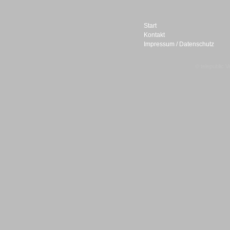
Start
Kontakt
Impressum / Datenschutz
Sprachdialogsysteme u. Ki/
Sprachassistenten
© telepublic V
Sprachdialogsysteme u. Ki/
Sprachassistenten