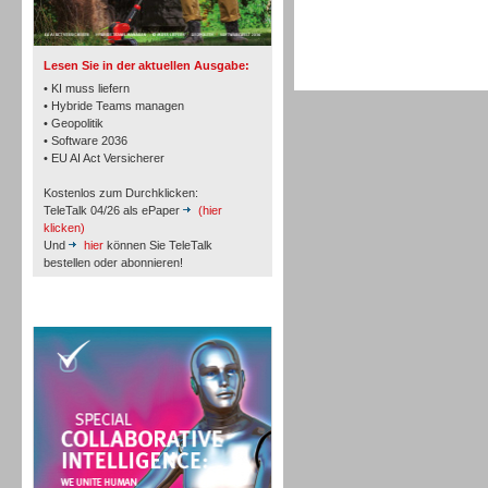
Lesen Sie in der aktuellen Ausgabe:
• KI muss liefern
• Hybride Teams managen
• Geopolitik
• Software 2036
Workforce-Management
• EU AI Act Versicherer
Kostenlos zum Durchklicken:
TeleTalk 04/26 als ePaper
(hier
klicken)
Und
hier
können Sie TeleTalk
bestellen oder abonnieren!
Personal
TeleTalk Special
Personal