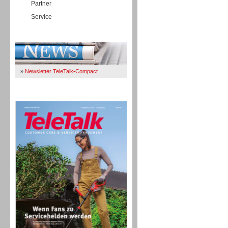
Partner
Service
Immer Up-To-Date
»
Newsletter TeleTalk-Compact
TeleTalk 04/26
TK- und ACD-Systeme