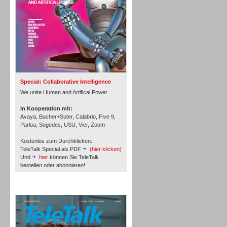
Inbound
Special: Collaborative Intelligence
We unite Human and Artifical Power.
In Kooperation mit:
Avaya, Bucher+Suter, Calabrio, Five 9,
Parloa, Sogedes, USU, Vier, Zoom
Kostenlos zum Durchklicken:
TeleTalk Special als PDF
(hier klicken)
Und
hier
können Sie TeleTalk
bestellen oder abonnieren!
Inbound
TeleTalk Archiv