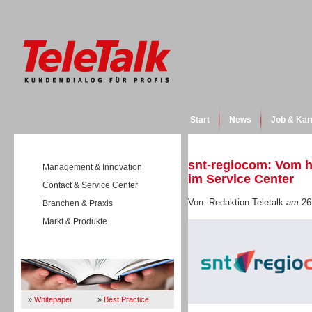
Start
News
Job & Kar
snt-regiocom: Vom h
Management & Innovation
im Service Center
Contact & Service Center
Von: Redaktion Teletalk
am
26
Branchen & Praxis
Markt & Produkte
Wissen
»
Whitepaper
»
Best Practice