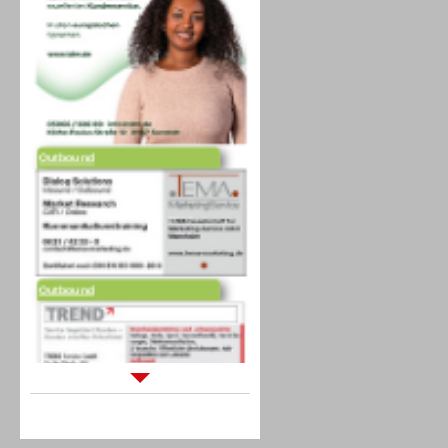
Outbound
Outbound
Sprachdialogsysteme u. Ki/
Sprachassistenten