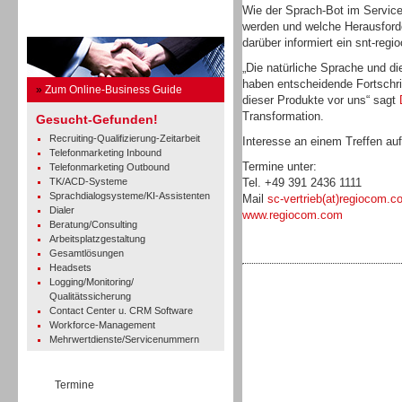
Wie der Sprach-Bot im Service 
werden und welche Herausforde
Business Guide
darüber informiert ein snt-reg
„Die natürliche Sprache und d
haben entscheidende Fortschri
»
Zum Online-Business Guide
dieser Produkte vor uns“ sagt
Transformation.
Gesucht-Gefunden!
Recruiting-Qualifizierung-Zeitarbeit
Interesse an einem Treffen au
Telefonmarketing Inbound
Termine unter:
Telefonmarketing Outbound
TK/ACD-Systeme
Tel. +49 391 2436 1111
Sprachdialogsysteme/KI-Assistenten
Mail
sc-vertrieb(at)regiocom.c
Dialer
www.regiocom.com
Beratung/Consulting
Arbeitsplatzgestaltung
Gesamtlösungen
Headsets
Logging/Monitoring/
Qualitätssicherung
Contact Center u. CRM Software
Workforce-Management
Mehrwertdienste/Servicenummern
Termine