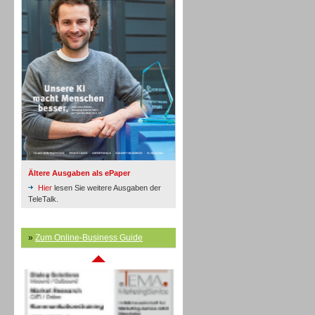
Inbound
Ältere Ausgaben als ePaper
Hier
lesen Sie weitere Ausgaben der
TeleTalk.
»
Zum Online-Business Guide
Inbound