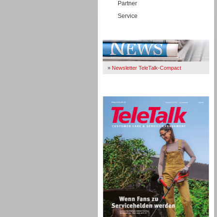
Partner
Service
Immer Up-To-Date
»
Newsletter TeleTalk-Compact
TeleTalk 04/26