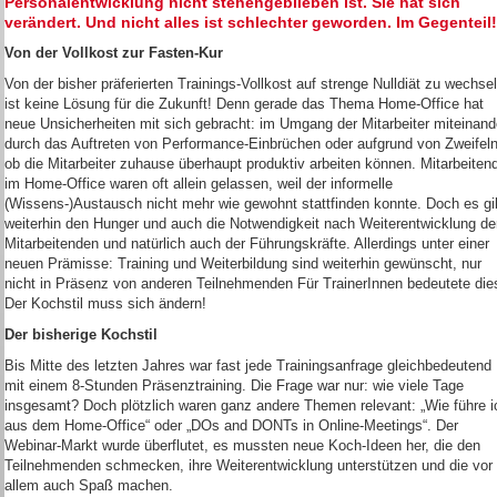
Personalentwicklung nicht stehengeblieben ist. Sie hat sich
verändert. Und nicht alles ist schlechter geworden. Im Gegenteil!
Von der Vollkost zur Fasten-Kur
Von der bisher präferierten Trainings-Vollkost auf strenge Nulldiät zu wechse
ist keine Lösung für die Zukunft! Denn gerade das Thema Home-Office hat
neue Unsicherheiten mit sich gebracht: im Umgang der Mitarbeiter miteinand
durch das Auftreten von Performance-Einbrüchen oder aufgrund von Zweifeln
ob die Mitarbeiter zuhause überhaupt produktiv arbeiten können. Mitarbeiten
im Home-Office waren oft allein gelassen, weil der informelle
(Wissens-)Austausch nicht mehr wie gewohnt stattfinden konnte. Doch es gi
weiterhin den Hunger und auch die Notwendigkeit nach Weiterentwicklung de
Mitarbeitenden und natürlich auch der Führungskräfte. Allerdings unter einer
neuen Prämisse: Training und Weiterbildung sind weiterhin gewünscht, nur
nicht in Präsenz von anderen Teilnehmenden Für TrainerInnen bedeutete die
Der Kochstil muss sich ändern!
Der bisherige Kochstil
Bis Mitte des letzten Jahres war fast jede Trainingsanfrage gleichbedeutend
mit einem 8-Stunden Präsenztraining. Die Frage war nur: wie viele Tage
insgesamt? Doch plötzlich waren ganz andere Themen relevant: „Wie führe i
aus dem Home-Office“ oder „DOs and DONTs in Online-Meetings“. Der
Webinar-Markt wurde überflutet, es mussten neue Koch-Ideen her, die den
Teilnehmenden schmecken, ihre Weiterentwicklung unterstützen und die vor
allem auch Spaß machen.