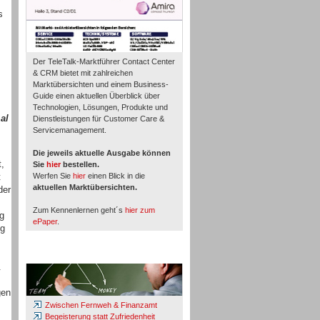
s
Der TeleTalk-Marktführer Contact Center
& CRM bietet mit zahlreichen
Marktübersichten und einem Business-
Guide einen aktuellen Überblick über
Technologien, Lösungen, Produkte und
al
Dienstleistungen für Customer Care &
Servicemanagement.
Die jeweils aktuelle Ausgabe können
,
Sie
hier
bestellen.
t
Werfen Sie
hier
einen Blick in die
aktuellen Marktübersichten.
der
Zum Kennenlernen geht´s
hier zum
ng
ePaper
.
ng
Whitepaper & Studien
.
gen
Zwischen Fernweh & Finanzamt
Begeisterung statt Zufriedenheit