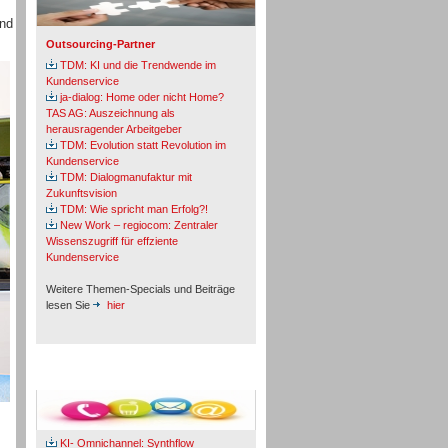
und
Outsourcing-Partner
TDM: KI und die Trendwende im
Kundenservice
ja-dialog: Home oder nicht Home?
TAS AG: Auszeichnung als
herausragender Arbeitgeber
TDM: Evolution statt Revolution im
Kundenservice
TDM: Dialogmanufaktur mit
Zukunftsvision
TDM: Wie spricht man Erfolg?!
New Work – regiocom: Zentraler
Wissenszugriff für effziente
Kundenservice
Weitere Themen-Specials und Beiträge
lesen Sie
hier
Fachbeiträge & Cases
KI- Omnichannel: Synthflow