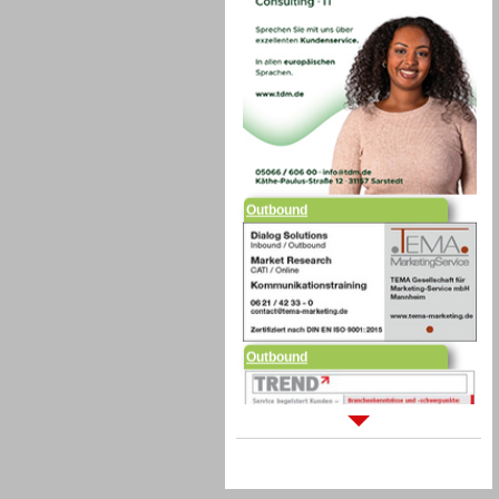
Outbound
Outbound
Sprachdialogsysteme u. Ki/
Sprachassistenten