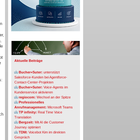
ln
er,
Info-Board
,
de
bt
Aktuelle Beiträge
r
Bucher+Suter:
unterstützt
Salesforce-Kunden bei Agentforce-
s:
Contact-Center-Projekten
Bucher+Suter:
Voice-Agents im
Kundenservice aktivieren
regiocom:
Wechsel an der Spitze
Professionelles
Anrufmanagement:
Microsoft Teams
TP infinity:
Real Time Voice
ch
Translation
Bergzeit:
Mit AI die Customer
Journey optimiert
TDM:
Voicebot Kim im direkten
Gespräch