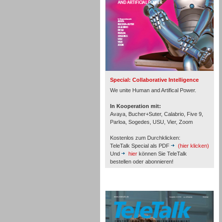
Inbound
Special: Collaborative Intelligence
We unite Human and Artifical Power.
In Kooperation mit:
Avaya, Bucher+Suter, Calabrio, Five 9,
Parloa, Sogedes, USU, Vier, Zoom
Kostenlos zum Durchklicken:
TeleTalk Special als PDF
(hier klicken)
Und
hier
können Sie TeleTalk
bestellen oder abonnieren!
Inbound
TeleTalk Archiv