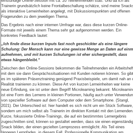
einstündige Online-Session mit ca. 20 Teilnehmenden statt. Und da ich als
Trainerin grundsätzlich keine Frontalbeschallung schätze, sind meine Snack
als interaktive Lerneinheiten angelegt, mit Diskussionspunkten und offenen
Fragerunden zu dem jeweiligen Thema.
Das Ergebnis nach einer internen Umfrage war, dass diese kurzen Online-
Formate mit jeweils einem Thema sehr gut aufgenommen werden. Ein
konkretes Feedback lautet:
„Ich finde diese kurzen Inputs fast noch geschickter als eine längere
Schulung: Der Mensch kann nur eine gewisse Menge an Daten auf einm
aufnehmen, und mit kurzen Schulungen ist eher sichergestellt, dass
etwas hängenbleibt.“
Zwischen den Online-Sessions bekommen die Teilnehmenden ein Arbeitsheft
mit dem sie dann Gesprächssituationen mit Kunden notieren können. So gib
es im späteren Präsenztraining genügend Praxisbeispiele, um damit nah an 
Realität trainieren zu können. Diese Art von kurzen Lerneinheiten war keine
neue Erfindung, sie ist unter dem Begriff Microlearning bekannt. Microlearni
ist eine Form des Lernens in kleinen Portionen, häufig auch unter Verwendu
von spezieller Software auf dem Computer oder dem Smartphone. (Stangl,
2021). Der Unterschied ist: hier handelt es sich nicht um ein Stück Software,
sondern um mich selbst als Trainerin im direkten Kontakt mit den Lernenden
Kurze, fokussierte Online-Trainings, die auf ein bestimmtes Lernergebnis
zugeschnitten sind, können so gestaltet werden, dass sie einen eigenständi
Snack bilden, der einen gezielten Lernprozess ermöglicht. Als Teil eines
längeren Lernpfades, in diesem Fall „Professionelle Kommunikation am