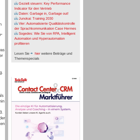
Gezielt steuern: Key Performance
Indicator für den Vertrieb
Daten: Garbage in, Garbage out!
Junokai: Training 2030
Vier: Automatisierte Qualitätskontrolle
n
der Sprachkommunikation Case Hermes
Sogedes: Wie Sie von RPA, Intelligent
?“
Automation und Hyperautomation
profitieren
Das
Lesen Sie
hier
weitere Beiträge und
er
Themenspecials
g.
TeleTalk-Marktführer 1/2026
als
hin
B.
der
ten