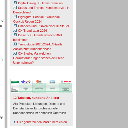
Digital Dialog: KI-Transformation
Status und Trends: Kundenservice in
Deutschland
Highlights: Service Excellence
nd
Cockpit Report 2024
he
Chancen und Risiken einer KI Steuer
CX-Trendradar 2024
Diese 5 KI-Trends werden 2024
bestimmen.
Trendstudie 2023/2024: Aktuelle
Zahlen zum Kundenservice
CX-Studie: Vor welchen
Herausforderungen stehen deutsche
ch
Unternehmen?
s
TeleTalk-Marktübersichten
12 Tabellen, hunderte Anbieter
Alle Produkte, Lösungen, Dienste und
Dienstanbieter für professionellen
Kundenservice im schnellen Überblick.
ng
Hier gehts zu den Marktübersichten