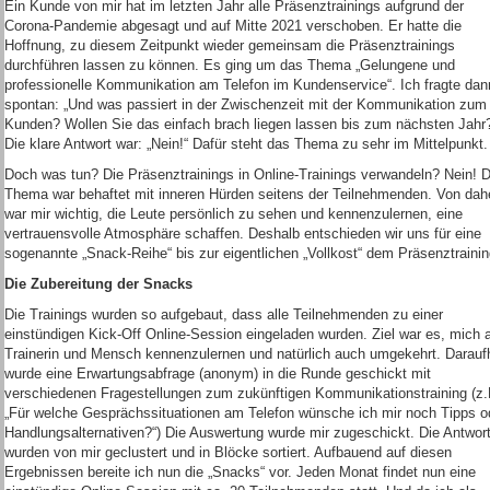
Ein Kunde von mir hat im letzten Jahr alle Präsenztrainings aufgrund der
Corona-Pandemie abgesagt und auf Mitte 2021 verschoben. Er hatte die
Hoffnung, zu diesem Zeitpunkt wieder gemeinsam die Präsenztrainings
durchführen lassen zu können. Es ging um das Thema „Gelungene und
professionelle Kommunikation am Telefon im Kundenservice“. Ich fragte dan
spontan: „Und was passiert in der Zwischenzeit mit der Kommunikation zum
Kunden? Wollen Sie das einfach brach liegen lassen bis zum nächsten Jahr
Die klare Antwort war: „Nein!“ Dafür steht das Thema zu sehr im Mittelpunkt.
Doch was tun? Die Präsenztrainings in Online-Trainings verwandeln? Nein! 
Thema war behaftet mit inneren Hürden seitens der Teilnehmenden. Von dah
war mir wichtig, die Leute persönlich zu sehen und kennenzulernen, eine
vertrauensvolle Atmosphäre schaffen. Deshalb entschieden wir uns für eine
sogenannte „Snack-Reihe“ bis zur eigentlichen „Vollkost“ dem Präsenztrainin
Die Zubereitung der Snacks
Die Trainings wurden so aufgebaut, dass alle Teilnehmenden zu einer
einstündigen Kick-Off Online-Session eingeladen wurden. Ziel war es, mich 
Trainerin und Mensch kennenzulernen und natürlich auch umgekehrt. Darauf
wurde eine Erwartungsabfrage (anonym) in die Runde geschickt mit
verschiedenen Fragestellungen zum zukünftigen Kommunikationstraining (z.
„Für welche Gesprächssituationen am Telefon wünsche ich mir noch Tipps o
Handlungsalternativen?“) Die Auswertung wurde mir zugeschickt. Die Antwor
wurden von mir geclustert und in Blöcke sortiert. Aufbauend auf diesen
Ergebnissen bereite ich nun die „Snacks“ vor. Jeden Monat findet nun eine