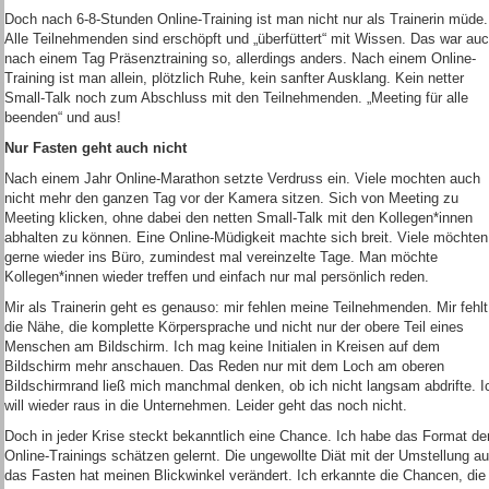
Doch nach 6-8-Stunden Online-Training ist man nicht nur als Trainerin müde.
Alle Teilnehmenden sind erschöpft und „überfüttert“ mit Wissen. Das war au
nach einem Tag Präsenztraining so, allerdings anders. Nach einem Online-
Training ist man allein, plötzlich Ruhe, kein sanfter Ausklang. Kein netter
Small-Talk noch zum Abschluss mit den Teilnehmenden. „Meeting für alle
beenden“ und aus!
Nur Fasten geht auch nicht
Nach einem Jahr Online-Marathon setzte Verdruss ein. Viele mochten auch
nicht mehr den ganzen Tag vor der Kamera sitzen. Sich von Meeting zu
Meeting klicken, ohne dabei den netten Small-Talk mit den Kollegen*innen
abhalten zu können. Eine Online-Müdigkeit machte sich breit. Viele möchten
gerne wieder ins Büro, zumindest mal vereinzelte Tage. Man möchte
Kollegen*innen wieder treffen und einfach nur mal persönlich reden.
Mir als Trainerin geht es genauso: mir fehlen meine Teilnehmenden. Mir fehlt
die Nähe, die komplette Körpersprache und nicht nur der obere Teil eines
Menschen am Bildschirm. Ich mag keine Initialen in Kreisen auf dem
Bildschirm mehr anschauen. Das Reden nur mit dem Loch am oberen
Bildschirmrand ließ mich manchmal denken, ob ich nicht langsam abdrifte. I
will wieder raus in die Unternehmen. Leider geht das noch nicht.
Doch in jeder Krise steckt bekanntlich eine Chance. Ich habe das Format de
Online-Trainings schätzen gelernt. Die ungewollte Diät mit der Umstellung au
das Fasten hat meinen Blickwinkel verändert. Ich erkannte die Chancen, die