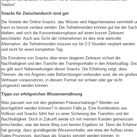
Telefon“.
Snacks für Zwischendurch sind gut
Die Vorteile der Online-Snacks: das Wissen wird häppchenweise vermittelt u
kann so besser verdaut werden. Die Teilnehmenden können gut bei der Sac
bleiben, weil sich die Konzentrationsphase auf einen kurzen Zeitraum
beschränkt. Auch aus Sicht der Unternehmen ist dies eine wertvolle
Alternative: die Teilnehmenden müssen nur für 2-3 Stunden verplant werden
und nicht für einen kompletten Tag.
Die Einnahme von Snacks über einen längeren Zeitraum sichert die
Nachhaltigkeit und den Transfer der Trainingsinhalte in den Arbeitsalltag. Do
es gibt auch Nebenwirkungen dieser Snacks: Die Erfahrung zeigt, dass
Themen, die mit Ängsten oder Befürchtungen verbunden sind, die ein große
Vertrauen voraussetzen, in diesem Format nur schwer oder gar nicht
umgesetzt werden können.
Tipps zur erfolgreichen Wissensernährung
Was passiert nun mit den geplanten Präsenztrainings? Werden sie
durchgeführt werden können? In diesem Falle ja. Eine Kombination aus
Vollkost und Snacks führt hier zu einer Sicherung des Transfers und der
Nachhaltigkeit. Doch in Zukunft werde ich mit meinem Kunden gemeinsam
entscheiden, was der beste Weg zum besten Ergebnis ist. Denn die Erfahru
hat gezeigt, dass grundlegende Wissensinhalte, wie etwa der Aufbau eines
Sales-Prozesses, durchaus als Snacks serviert werden können. In