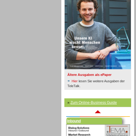
Inbound
Ältere Ausgaben als ePaper
Hier
lesen Sie weitere Ausgaben der
TeleTalk.
»
Zum Online-Business Guide
Inbound