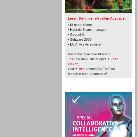
TK- und ACD-Systeme
Lesen Sie in der aktuellen Ausgabe:
• KI muss liefern
• Hybride Teams managen
• Geopolitik
• Software 2036
Workforce-Management
• EU AI Act Versicherer
Kostenlos zum Durchklicken:
TeleTalk 04/26 als ePaper
(hier
klicken)
Und
hier
können Sie TeleTalk
bestellen oder abonnieren!
Personal
TeleTalk Special
Personal