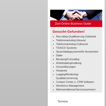
Business Guide
»
Zum Online-Business Guide
Gesucht-Gefunden!
Recruiting-Qualifizierung-Zeitarbeit
Telefonmarketing Inbound
Telefonmarketing Outbound
TK/ACD-Systeme
Sprachdialogsysteme/KI-Assistenten
Dialer
Beratung/Consulting
Arbeitsplatzgestaltung
Gesamtlösungen
Headsets
Logging/Monitoring/
Qualitätssicherung
Contact Center u. CRM Software
Workforce-Management
Mehrwertdienste/Servicenummern
Termine