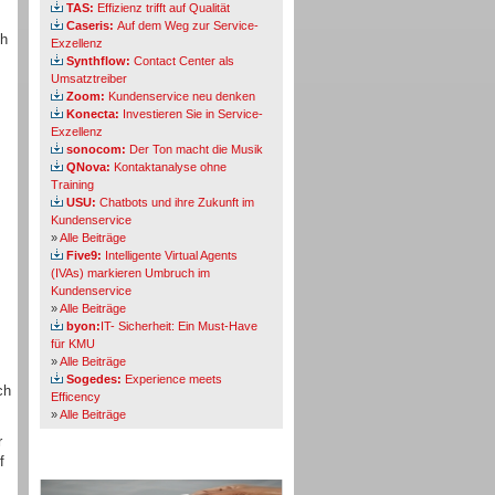
TAS:
Effizienz trifft auf Qualität
Caseris:
Auf dem Weg zur Service-
ch
Exzellenz
Synthflow:
Contact Center als
Umsatztreiber
Zoom:
Kundenservice neu denken
Konecta:
Investieren Sie in Service-
Exzellenz
sonocom:
Der Ton macht die Musik
QNova:
Kontaktanalyse ohne
Training
USU:
Chatbots und ihre Zukunft im
Kundenservice
»
Alle Beiträge
Five9:
Intelligente Virtual Agents
(IVAs) markieren Umbruch im
Kundenservice
»
Alle Beiträge
byon:
IT- Sicherheit: Ein Must-Have
für KMU
»
Alle Beiträge
Sogedes:
Experience meets
ch
Efficency
»
Alle Beiträge
r
f
Themen-Specials