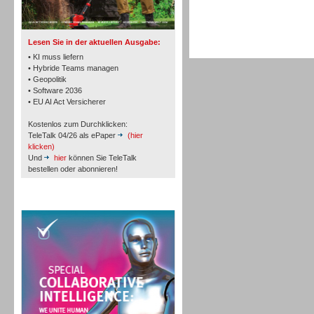
TK- und ACD-Systeme
Lesen Sie in der aktuellen Ausgabe:
• KI muss liefern
• Hybride Teams managen
• Geopolitik
• Software 2036
Workforce-Management
• EU AI Act Versicherer
Kostenlos zum Durchklicken:
TeleTalk 04/26 als ePaper
(hier
klicken)
Und
hier
können Sie TeleTalk
bestellen oder abonnieren!
Personal
TeleTalk Special
Personal