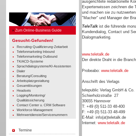
ausgerichtete redaktionelle Ko
Expertenwissen zeichnen die T
Business Guide
und machen sie zu nutzwerten,
"Macher" und Manager der Br
TeleTalk
ist die führende monat
»
Zum Online-Business Guide
Kundendialog, Contact und Se
Dialogmarketing.
Gesucht-Gefunden!
Recruiting-Qualifizierung-Zeitarbeit
Telefonmarketing Inbound
www.teletalk.de
Telefonmarketing Outbound
Der direkte Draht in die Branc
TK/ACD-Systeme
Sprachdialogsysteme/KI-Assistenten
Probeabo:
www.teletalk.de
Dialer
Beratung/Consulting
Arbeitsplatzgestaltung
Anschrift des Verlags
Gesamtlösungen
telepublic Verlag GmbH & Co
Headsets
Schierholzstraße 27
Logging/Monitoring/
Qualitätssicherung
30655 Hannover
Contact Center u. CRM Software
T: +49 (0) 511-33 48-400
Workforce-Management
F: +49 (0) 511-33 48-499
Mehrwertdienste/Servicenummern
E-Mail: info(at)teletalk.de
Internet:
www.teletalk.de
Termine