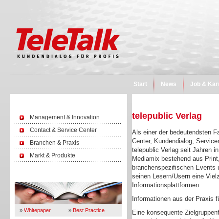
Start
News
Job & Kar
telepublic Verlag
Management & Innovation
Contact & Service Center
Als einer der bedeutendsten F
Center, Kundendialog, Servic
Branchen & Praxis
telepublic Verlag seit Jahren i
Markt & Produkte
Mediamix bestehend aus Print,
branchenspezifischen Events un
seinen Lesern/Usern eine Viel
Wissen
Informationsplattformen.
Informationen aus der Praxis fü
»
Whitepaper
»
Best Practice
Eine konsequente Zielgruppenfo