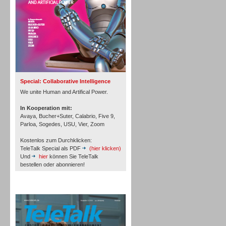
Inbound
Special: Collaborative Intelligence
We unite Human and Artifical Power.
In Kooperation mit:
Avaya, Bucher+Suter, Calabrio, Five 9,
Parloa, Sogedes, USU, Vier, Zoom
Kostenlos zum Durchklicken:
TeleTalk Special als PDF
(hier klicken)
Und
hier
können Sie TeleTalk
bestellen oder abonnieren!
TeleTalk Archiv
Inbound