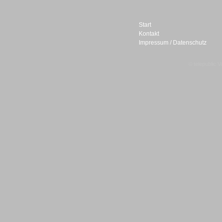
Start
Kontakt
Impressum / Datenschutz
Sprachdialogsysteme u. Ki/
Sprachassistenten
© telepublic V
Sprachdialogsysteme u. Ki/
Sprachassistenten