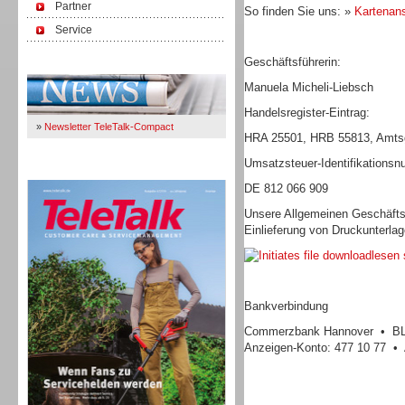
Partner
So finden Sie uns: »
Kartenans
Service
Geschäftsführerin:
Immer Up-To-Date
Manuela Micheli-Liebsch
Handelsregister-Eintrag:
»
Newsletter TeleTalk-Compact
HRA 25501, HRB 55813, Amtsg
Umsatzsteuer-Identifikations
TeleTalk 04/26
DE 812 066 909
Unsere Allgemeinen Geschäfts
Einlieferung von Druckunterla
lesen s
Bankverbindung
Commerzbank Hannover • BLZ
Anzeigen-Konto: 477 10 77 • 