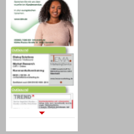
Outbound
Outbound
Sprachdialogsysteme u. Ki/
Sprachassistenten