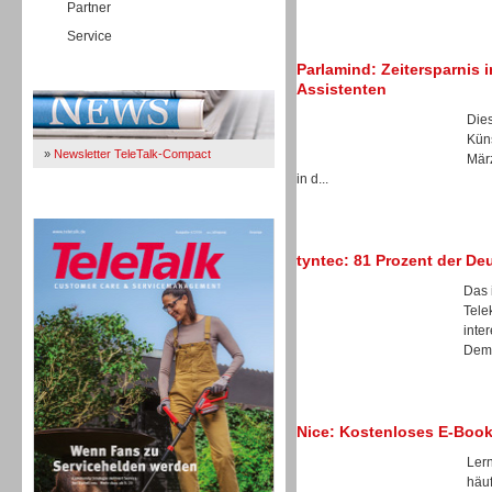
Partner
Service
Parlamind: Zeitersparnis
Immer Up-To-Date
Assistenten
Dies
Küns
»
Newsletter TeleTalk-Compact
März
in d...
TeleTalk 04/26
tyntec: 81 Prozent der D
Das 
Tele
inte
Demo
Nice: Kostenloses E-Boo
Ler
häu