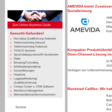
AMEVIDA bietet Zusatzversi
Business Guide
Sozialleistung
AME
Dien
»
Zum Online-Business Guide
Mita
Kra
Gesucht-Gefunden!
Recruiting-Qualifizierung-Zeitarbeit
Telefonmarketing Inbound
Telefonmarketing Outbound
Kompakter Produktüberbli
TK/ACD-Systeme
Omni-Channel-Lösung im
Sprachdialogsysteme/KI-Assistenten
Dialer
Im 
Beratung/Consulting
202
Arbeitsplatzgestaltung
Vorträgen von Unternehmensexper
Gesamtlösungen
Headsets
Logging/Monitoring/
Qualitätssicherung
Contact Center u. CRM Software
Randstad Callflex: Wir h
Workforce-Management
Mehrwertdienste/Servicenummern
Rand
Bet
Cen
Termine
des 