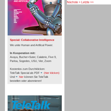
Nächste >
Letzte >>
Inbound
Special: Collaborative Intelligence
We unite Human and Artifical Power.
In Kooperation mit:
Avaya, Bucher+Suter, Calabrio, Five 9,
Parloa, Sogedes, USU, Vier, Zoom
Kostenlos zum Durchklicken:
TeleTalk Special als PDF
(hier klicken)
Und
hier
können Sie TeleTalk
bestellen oder abonnieren!
TeleTalk Archiv
Inbound