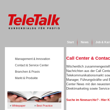
Start
News
Job & Kar
Call Center & Conta
Management & Innovation
Contact & Service Center
Wöchentlich zusammengestellt
Nachrichten aus der Call Cent
Branchen & Praxis
Telekommunikationsmarkt sowi
Markt & Produkte
Manager, Führungskräfte und E
Center News mit den neuesten
Direktmarketing sowie Servi
Wissen
Suche im Newsarchiv? - Hier K
»
Whitepaper
»
Best Practice