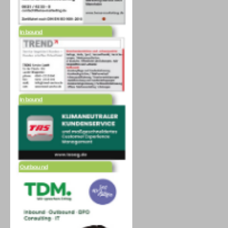
Inbound
Inbound
Outbound