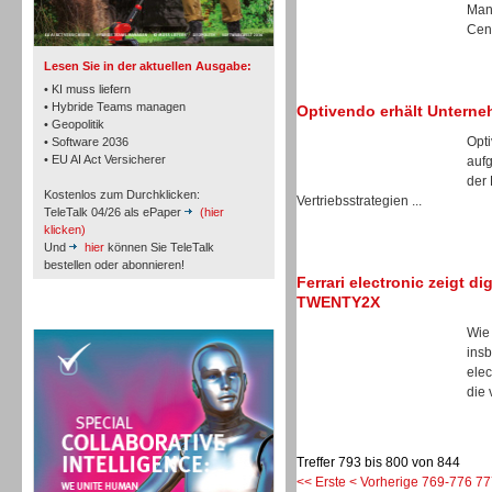
TK- und ACD-Systeme
Man
Cent
Lesen Sie in der aktuellen Ausgabe:
• KI muss liefern
• Hybride Teams managen
Optivendo erhält Unterne
• Geopolitik
Opti
• Software 2036
Workforce-Management
• EU AI Act Versicherer
auf
der
Kostenlos zum Durchklicken:
Vertriebsstrategien ...
TeleTalk 04/26 als ePaper
(hier
klicken)
Und
hier
können Sie TeleTalk
bestellen oder abonnieren!
Ferrari electronic zeigt 
Personal
TWENTY2X
TeleTalk Special
Wie
insb
ele
die 
Personal
Treffer 793 bis 800 von 844
<< Erste
< Vorherige
769-776
77