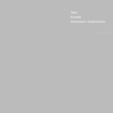
Start
Kontakt
Impressum / Datenschutz
Sprachdialogsysteme u. Ki/
Sprachassistenten
© telepublic V
Sprachdialogsysteme u. Ki/
Sprachassistenten