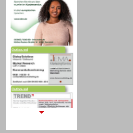
Outbound
Outbound
Sprachdialogsysteme u. Ki/
Sprachassistenten