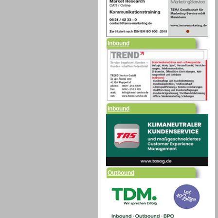
Inbound
Inbound
Outbound