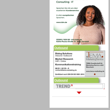
Outbound
Outbound
Sprachdialogsysteme u. Ki/
Sprachassistenten