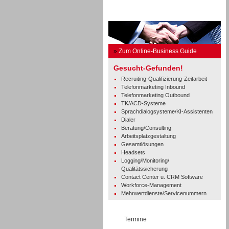
Business Guide
»
Zum Online-Business Guide
Gesucht-Gefunden!
Recruiting-Qualifizierung-Zeitarbeit
Telefonmarketing Inbound
Telefonmarketing Outbound
TK/ACD-Systeme
Sprachdialogsysteme/KI-Assistenten
Dialer
Beratung/Consulting
Arbeitsplatzgestaltung
Gesamtlösungen
Headsets
Logging/Monitoring/
Qualitätssicherung
Contact Center u. CRM Software
Workforce-Management
Mehrwertdienste/Servicenummern
Termine