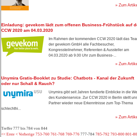
» Zum Artik
Einladung: gevekom lädt zum offenen Business-Frühstück auf d
CCW 2020 am 04.03.2020
Im Rahmen der kommenden CCW 2020 lädt das Te
der gevekom GmbH alle Fachbesucher,
Kongressteilnehmer, Referenten & Aussteller am
04.03.2020 ab 9.00 Uhr zum Business-...
» Zum Artik
Unymira Gratis-Booklet zu Studie: Chatbots - Kanal der Zukunft
oder nur Schall & Rauch?
Unymira gibt seit Jahren fundierte Einblicke in die We
des Kundenservice. Zur CCW 2020 in Berlin stellt un
Partner wieder neue Erkenntnisse zum Top-Thema
schlechthi...
» Zum Artik
Treffer 777 bis 784 von 844
<< Erste
< Vorherige
753-760
761-768
769-776
777-784
785-792
793-800
801-8