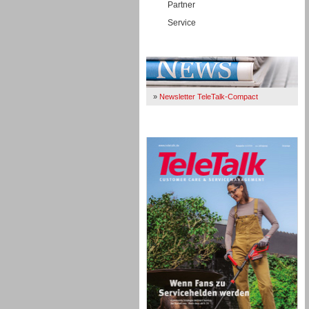
Partner
Service
Immer Up-To-Date
»
Newsletter TeleTalk-Compact
TeleTalk 04/26