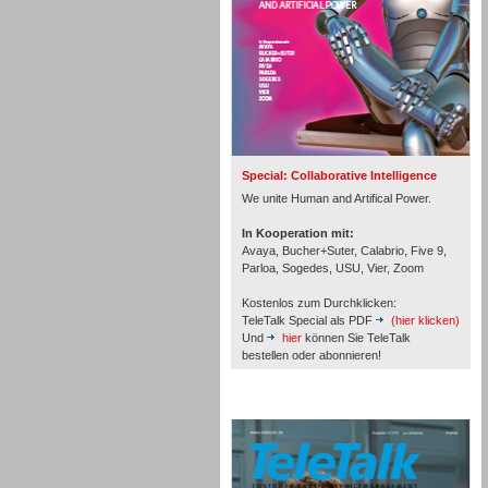
Inbound
Special: Collaborative Intelligence
We unite Human and Artifical Power.
In Kooperation mit:
Avaya, Bucher+Suter, Calabrio, Five 9,
Parloa, Sogedes, USU, Vier, Zoom
Kostenlos zum Durchklicken:
TeleTalk Special als PDF
(hier klicken)
Und
hier
können Sie TeleTalk
bestellen oder abonnieren!
TeleTalk Archiv
Inbound