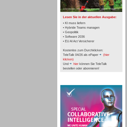
TK- und ACD-Systeme
Lesen Sie in der aktuellen Ausgabe:
• KI muss liefern
• Hybride Teams managen
• Geopolitik
• Software 2036
Workforce-Management
• EU AI Act Versicherer
Kostenlos zum Durchklicken:
TeleTalk 04/26 als ePaper
(hier
klicken)
Und
hier
können Sie TeleTalk
bestellen oder abonnieren!
Personal
TeleTalk Special
Personal