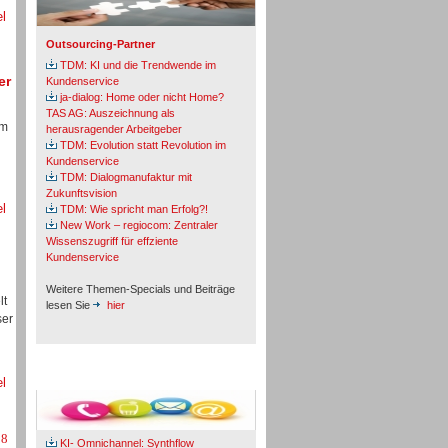
el
Outsourcing-Partner
TDM: KI und die Trendwende im
er
Kundenservice
ja-dialog: Home oder nicht Home?
TAS AG: Auszeichnung als
am
herausragender Arbeitgeber
TDM: Evolution statt Revolution im
Kundenservice
TDM: Dialogmanufaktur mit
Zukunftsvision
el
TDM: Wie spricht man Erfolg?!
New Work – regiocom: Zentraler
Wissenszugriff für effziente
Kundenservice
Weitere Themen-Specials und Beiträge
lt
lesen Sie
hier
ser
Fachbeiträge & Cases
el
08
KI- Omnichannel: Synthflow