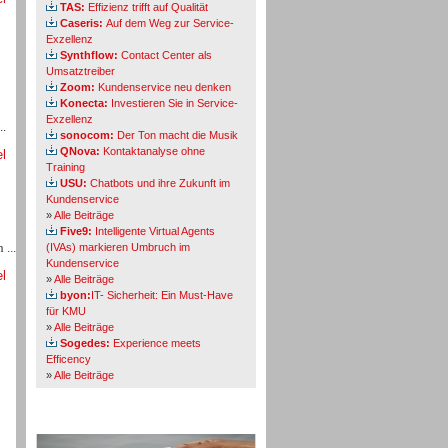
TAS:
Effizienz trifft auf Qualität
Caseris:
Auf dem Weg zur Service-
Exzellenz
Synthflow:
Contact Center als
Umsatztreiber
Zoom:
Kundenservice neu denken
Konecta:
Investieren Sie in Service-
Exzellenz
..
sonocom:
Der Ton macht die Musik
QNova:
Kontaktanalyse ohne
el
Training
USU:
Chatbots und ihre Zukunft im
Kundenservice
»
Alle Beiträge
Five9:
Intelligente Virtual Agents
...
(IVAs) markieren Umbruch im
Kundenservice
el
»
Alle Beiträge
byon:
IT- Sicherheit: Ein Must-Have
für KMU
»
Alle Beiträge
Sogedes:
Experience meets
Efficency
»
Alle Beiträge
Themen-Specials