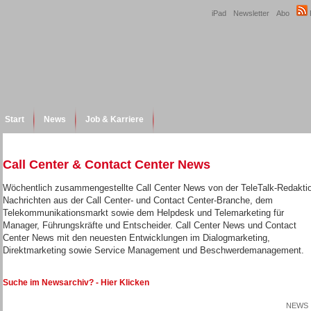
iPad
Newsletter
Abo
Start
News
Job & Karriere
Call Center & Contact Center News
Wöchentlich zusammengestellte Call Center News von der TeleTalk-Redakti
Nachrichten aus der Call Center- und Contact Center-Branche, dem
Telekommunikationsmarkt sowie dem Helpdesk und Telemarketing für
Manager, Führungskräfte und Entscheider. Call Center News und Contact
Center News mit den neuesten Entwicklungen im Dialogmarketing,
Direktmarketing sowie Service Management und Beschwerdemanagement.
Suche im Newsarchiv? - Hier Klicken
NEWS