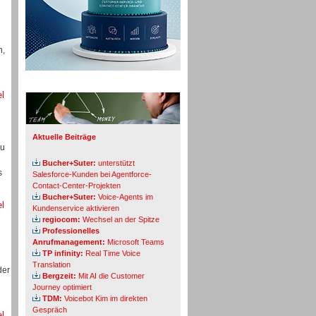
n,
Info-Board
el
Aktuelle Beiträge
zu
Bucher+Suter:
unterstützt
s
Salesforce-Kunden bei Agentforce-
Contact-Center-Projekten
Bucher+Suter:
Voice-Agents im
el
Kundenservice aktivieren
regiocom:
Wechsel an der Spitze
Professionelles
Anrufmanagement:
Microsoft Teams
TP infinity:
Real Time Voice
Translation
der
Bergzeit:
Mit AI die Customer
Journey optimiert
TDM:
Voicebot Kim im direkten
Gespräch
el