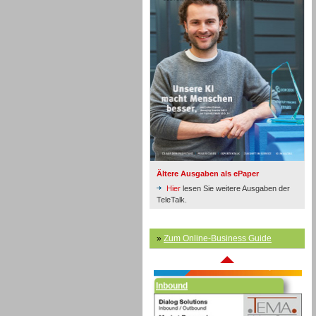
Inbound
Ältere Ausgaben als ePaper
Hier
lesen Sie weitere Ausgaben der
TeleTalk.
»
Zum Online-Business Guide
Inbound