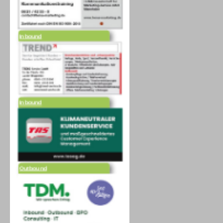
Inbound
Inbound
Outbound