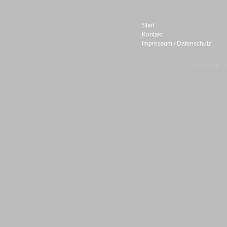
Start
Kontakt
Impressum / Datenschutz
Sprachdialogsysteme u. Ki/
Sprachassistenten
© telepublic V
Sprachdialogsysteme u. Ki/
Sprachassistenten