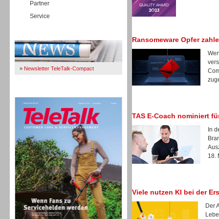
Partner
Service
Immer Up-To-Date
Ransomeware Opfer zahle
Wenn
vers
»
Newsletter TeleTalk-Compact
Com
zuge
TeleTalk 04/26
TAS E-Coach nominiert fü
In d
Bra
Aus
18. 
Viele nutzen KI bei der E
Der A
Leben