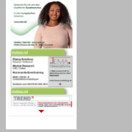
Outbound
Outbound
Sprachdialogsysteme u. Ki/
Sprachassistenten