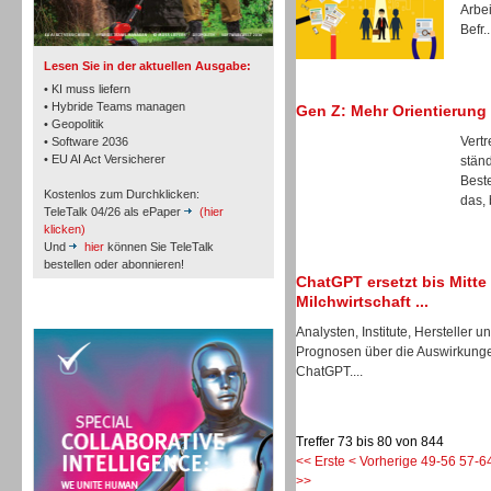
TK- und ACD-Systeme
Arbe
Befr..
Lesen Sie in der aktuellen Ausgabe:
• KI muss liefern
• Hybride Teams managen
Gen Z: Mehr Orientierung
• Geopolitik
Vert
• Software 2036
Workforce-Management
• EU AI Act Versicherer
ständ
Best
Kostenlos zum Durchklicken:
das, 
TeleTalk 04/26 als ePaper
(hier
klicken)
Und
hier
können Sie TeleTalk
bestellen oder abonnieren!
ChatGPT ersetzt bis Mitte 
Personal
Milchwirtschaft ...
TeleTalk Special
Analysten, Institute, Hersteller 
Prognosen über die Auswirkungen
ChatGPT....
Personal
Treffer 73 bis 80 von 844
<< Erste
< Vorherige
49-56
57-6
>>