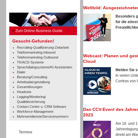
Weltbild: Ausgezeichnete
Business Guide
Besonders gu
für die attes
Freundlichkei
»
Zum Online-Business Guide
Gesucht-Gefunden!
Recruiting-Qualifizierung-Zeitarbeit
Telefonmarketing Inbound
Webcast: Planen und gestal
Telefonmarketing Outbound
Cloud
TK/ACD-Systeme
Sprachdialogsysteme/KI-Assistenten
Melden Sie si
Dialer
In vielen Un
Beratung/Consulting
Contras von 
Arbeitsplatzgestaltung
Gesamtlösungen
Headsets
Logging/Monitoring/
Qualitätssicherung
Contact Center u. CRM Software
Das CCV-Event des Jahres
Workforce-Management
2023
Mehrwertdienste/Servicenummern
Am 16. und 17
Jahrestagung 
Termine
direkt am Was