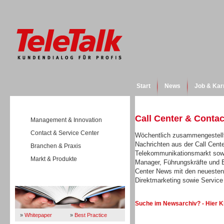
Start
News
Job & Kar
Call Center & Conta
Management & Innovation
Contact & Service Center
Wöchentlich zusammengestellt
Nachrichten aus der Call Cent
Branchen & Praxis
Telekommunikationsmarkt sowi
Markt & Produkte
Manager, Führungskräfte und E
Center News mit den neuesten
Direktmarketing sowie Servi
Wissen
Suche im Newsarchiv? - Hier K
»
Whitepaper
»
Best Practice