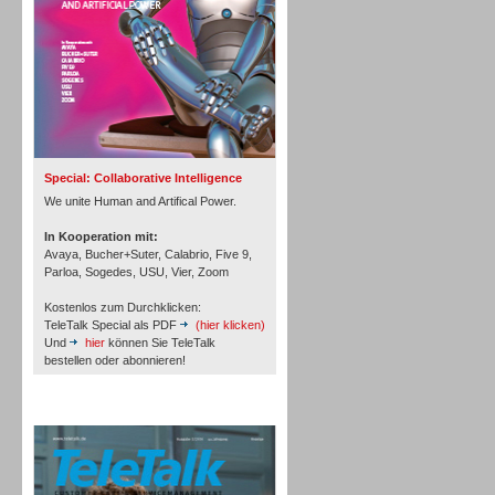
Inbound
Special: Collaborative Intelligence
We unite Human and Artifical Power.
In Kooperation mit:
Avaya, Bucher+Suter, Calabrio, Five 9,
Parloa, Sogedes, USU, Vier, Zoom
Kostenlos zum Durchklicken:
TeleTalk Special als PDF
(hier klicken)
Und
hier
können Sie TeleTalk
bestellen oder abonnieren!
TeleTalk Archiv
Inbound