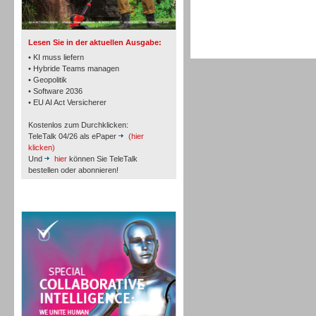
TK- und ACD-Systeme
Lesen Sie in der aktuellen Ausgabe:
• KI muss liefern
• Hybride Teams managen
• Geopolitik
• Software 2036
Workforce-Management
• EU AI Act Versicherer
Kostenlos zum Durchklicken:
TeleTalk 04/26 als ePaper
(hier
klicken)
Und
hier
können Sie TeleTalk
bestellen oder abonnieren!
Personal
TeleTalk Special
Personal