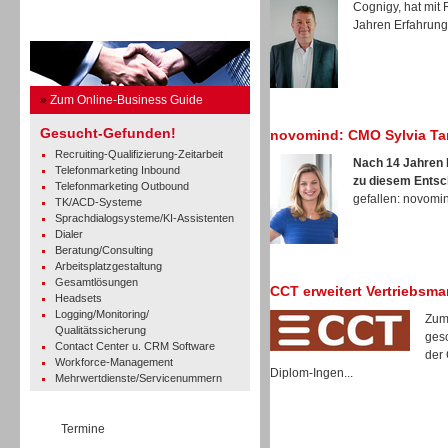
Cognigy, hat mit
Jahren Erfahrung 
Business Guide
»
Zum Online-Business Guide
Gesucht-Gefunden!
novomind: CMO Sylvia Ta
Recruiting-Qualifizierung-Zeitarbeit
Nach 14 Jahren b
Telefonmarketing Inbound
zu diesem Entsc
Telefonmarketing Outbound
gefallen: novomind
TK/ACD-Systeme
Sprachdialogsysteme/KI-Assistenten
Dialer
Beratung/Consulting
Arbeitsplatzgestaltung
Gesamtlösungen
CCT erweitert Vertriebsm
Headsets
Logging/Monitoring/
Zum
Qualitätssicherung
gesc
Contact Center u. CRM Software
der 
Workforce-Management
Diplom-Ingen...
Mehrwertdienste/Servicenummern
Termine