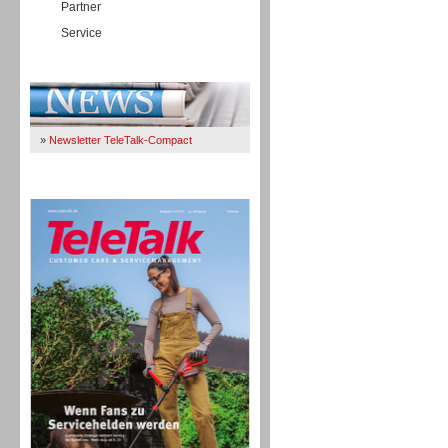
Partner
Service
Immer Up-To-Date
»
Newsletter TeleTalk-Compact
TeleTalk 04/26