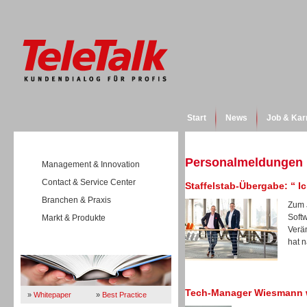
Start
News
Job & Kar
Personalmeldungen
Management & Innovation
Contact & Service Center
Staffelstab-Übergabe: “ 
Branchen & Praxis
Zum 
Soft
Markt & Produkte
Verä
hat n
Wissen
Tech-Manager Wiesmann w
»
Whitepaper
»
Best Practice