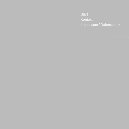
Start
Kontakt
Impressum / Datenschutz
Sprachdialogsysteme u. Ki/
Sprachassistenten
© telepublic V
Sprachdialogsysteme u. Ki/
Sprachassistenten