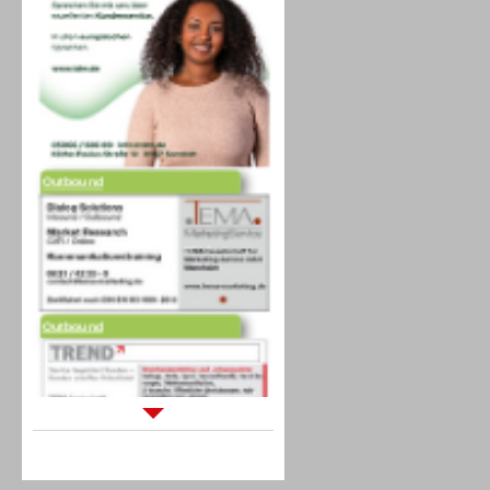
Outbound
Outbound
Sprachdialogsysteme u. Ki/
Sprachassistenten