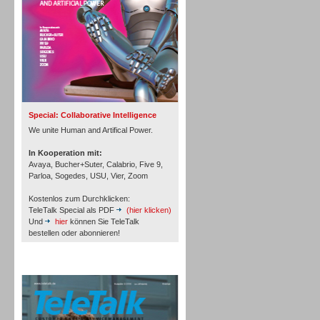
Inbound
Special: Collaborative Intelligence
We unite Human and Artifical Power.
In Kooperation mit:
Avaya, Bucher+Suter, Calabrio, Five 9,
Parloa, Sogedes, USU, Vier, Zoom
Kostenlos zum Durchklicken:
TeleTalk Special als PDF
(hier klicken)
Und
hier
können Sie TeleTalk
bestellen oder abonnieren!
TeleTalk Archiv
Inbound