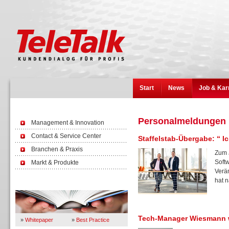
Start
News
Job & Kar
Personalmeldungen
Management & Innovation
Contact & Service Center
Staffelstab-Übergabe: “ 
Branchen & Praxis
Zum 
Soft
Markt & Produkte
Verä
hat n
Wissen
Tech-Manager Wiesmann w
»
Whitepaper
»
Best Practice