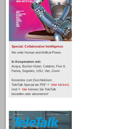
Inbound
Special: Collaborative Intelligence
We unite Human and Artifical Power.
In Kooperation mit:
Avaya, Bucher+Suter, Calabrio, Five 9,
Parloa, Sogedes, USU, Vier, Zoom
Kostenlos zum Durchklicken:
TeleTalk Special als PDF
(hier klicken)
Und
hier
können Sie TeleTalk
bestellen oder abonnieren!
TeleTalk Archiv
Inbound