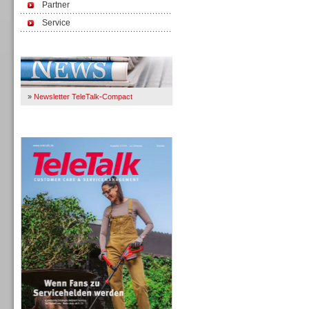
Partner
Service
Immer Up-To-Date
»
Newsletter TeleTalk-Compact
TeleTalk 04/26