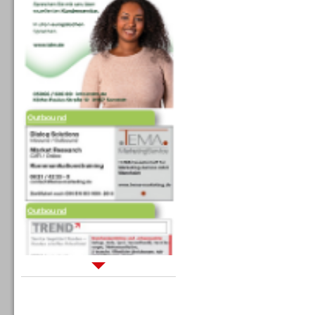
Outbound
Outbound
Sprachdialogsysteme u. Ki/
Sprachassistenten