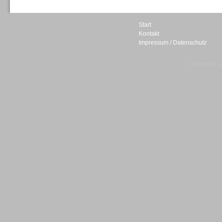
Start
Kontakt
Impressum / Datenschutz
Sprachdialogsysteme u. Ki/
Sprachassistenten
© telepublic V
Sprachdialogsysteme u. Ki/
Sprachassistenten