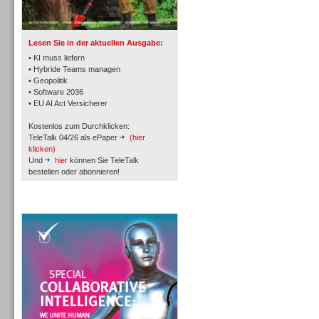
TK- und ACD-Systeme
Lesen Sie in der aktuellen Ausgabe:
• KI muss liefern
• Hybride Teams managen
• Geopolitik
• Software 2036
Workforce-Management
• EU AI Act Versicherer
Kostenlos zum Durchklicken:
TeleTalk 04/26 als ePaper
(hier
klicken)
Und
hier
können Sie TeleTalk
bestellen oder abonnieren!
Personal
TeleTalk Special
Personal