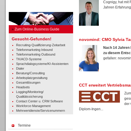
Cognigy, hat mit
Jahren Erfahrung 
Business Guide
»
Zum Online-Business Guide
Gesucht-Gefunden!
novomind: CMO Sylvia Ta
Recruiting-Qualifizierung-Zeitarbeit
Nach 14 Jahren b
Telefonmarketing Inbound
zu diesem Entsc
Telefonmarketing Outbound
gefallen: novomind
TK/ACD-Systeme
Sprachdialogsysteme/KI-Assistenten
Dialer
Beratung/Consulting
Arbeitsplatzgestaltung
Gesamtlösungen
CCT erweitert Vertriebsm
Headsets
Logging/Monitoring/
Zum
Qualitätssicherung
gesc
Contact Center u. CRM Software
der 
Workforce-Management
Diplom-Ingen...
Mehrwertdienste/Servicenummern
Termine