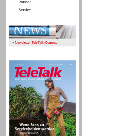
Partner
Service
Immer Up-To-Date
»
Newsletter TeleTalk-Compact
TeleTalk 04/26