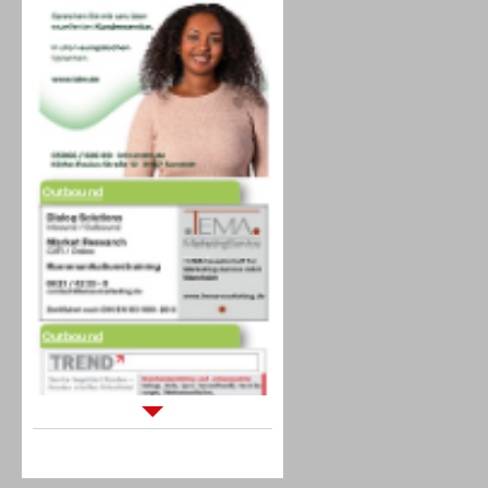
Outbound
Outbound
Sprachdialogsysteme u. Ki/
Sprachassistenten