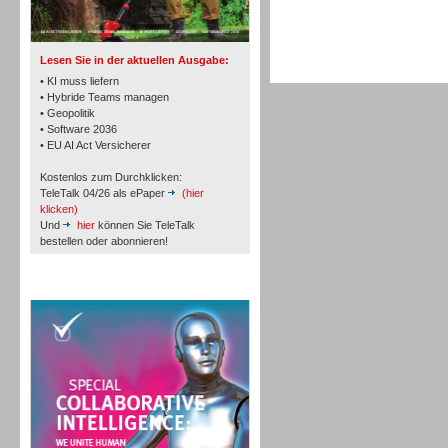
TK- und ACD-Systeme
Lesen Sie in der aktuellen Ausgabe:
• KI muss liefern
• Hybride Teams managen
• Geopolitik
• Software 2036
Workforce-Management
• EU AI Act Versicherer
Kostenlos zum Durchklicken:
TeleTalk 04/26 als ePaper
(hier
klicken)
Und
hier
können Sie TeleTalk
bestellen oder abonnieren!
Personal
TeleTalk Special
Personal