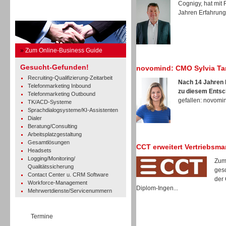
Cognigy, hat mit
Jahren Erfahrung 
Business Guide
»
Zum Online-Business Guide
Gesucht-Gefunden!
novomind: CMO Sylvia Ta
Recruiting-Qualifizierung-Zeitarbeit
Nach 14 Jahren b
Telefonmarketing Inbound
zu diesem Entsc
Telefonmarketing Outbound
gefallen: novomind
TK/ACD-Systeme
Sprachdialogsysteme/KI-Assistenten
Dialer
Beratung/Consulting
Arbeitsplatzgestaltung
Gesamtlösungen
CCT erweitert Vertriebsm
Headsets
Logging/Monitoring/
Zum
Qualitätssicherung
gesc
Contact Center u. CRM Software
der 
Workforce-Management
Diplom-Ingen...
Mehrwertdienste/Servicenummern
Termine