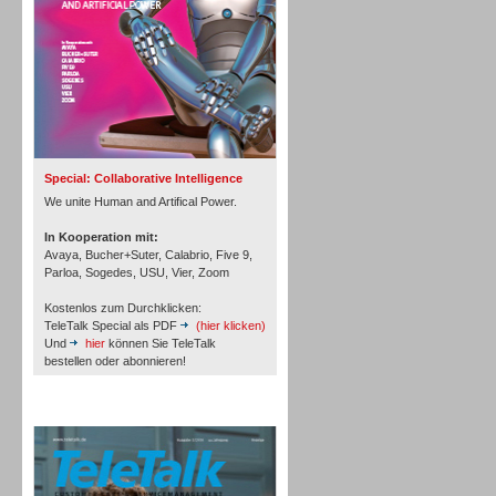
Inbound
Special: Collaborative Intelligence
We unite Human and Artifical Power.
In Kooperation mit:
Avaya, Bucher+Suter, Calabrio, Five 9,
Parloa, Sogedes, USU, Vier, Zoom
Kostenlos zum Durchklicken:
TeleTalk Special als PDF
(hier klicken)
Und
hier
können Sie TeleTalk
bestellen oder abonnieren!
TeleTalk Archiv
Inbound