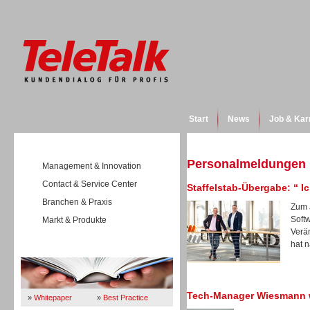
Start
News
Job & Kar
Personalmeldungen
Management & Innovation
Contact & Service Center
Staffelstab-Übergabe: “ 
Branchen & Praxis
Zum 
Soft
Markt & Produkte
Verä
hat n
Wissen
Tech-Manager Wiesmann w
»
Whitepaper
»
Best Practice