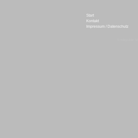
Start
Kontakt
Impressum / Datenschutz
Sprachdialogsysteme u. Ki/
Sprachassistenten
© telepublic V
Sprachdialogsysteme u. Ki/
Sprachassistenten