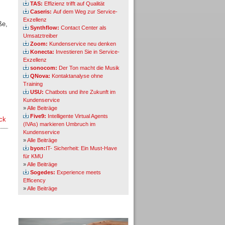
TAS:
Effizienz trifft auf Qualität
Caseris:
Auf dem Weg zur Service-
Exzellenz
ße,
Synthflow:
Contact Center als
Umsatztreiber
Zoom:
Kundenservice neu denken
Konecta:
Investieren Sie in Service-
Exzellenz
sonocom:
Der Ton macht die Musik
QNova:
Kontaktanalyse ohne
Training
USU:
Chatbots und ihre Zukunft im
Kundenservice
»
Alle Beiträge
Five9:
Intelligente Virtual Agents
ck
(IVAs) markieren Umbruch im
Kundenservice
»
Alle Beiträge
byon:
IT- Sicherheit: Ein Must-Have
für KMU
»
Alle Beiträge
Sogedes:
Experience meets
Efficency
»
Alle Beiträge
Themen-Specials