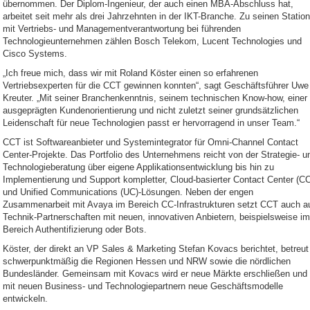
übernommen. Der Diplom-Ingenieur, der auch einen MBA-Abschluss hat,
arbeitet seit mehr als drei Jahrzehnten in der IKT-Branche. Zu seinen Statio
mit Vertriebs- und Managementverantwortung bei führenden
Technologieunternehmen zählen Bosch Telekom, Lucent Technologies und
Cisco Systems.
„Ich freue mich, dass wir mit Roland Köster einen so erfahrenen
Vertriebsexperten für die CCT gewinnen konnten“, sagt Geschäftsführer Uwe
Kreuter. „Mit seiner Branchenkenntnis, seinem technischen Know-how, einer
ausgeprägten Kundenorientierung und nicht zuletzt seiner grundsätzlichen
Leidenschaft für neue Technologien passt er hervorragend in unser Team.“
CCT ist Softwareanbieter und Systemintegrator für Omni-Channel Contact
Center-Projekte. Das Portfolio des Unternehmens reicht von der Strategie- u
Technologieberatung über eigene Applikationsentwicklung bis hin zu
Implementierung und Support kompletter, Cloud-basierter Contact Center (CC
und Unified Communications (UC)-Lösungen. Neben der engen
Zusammenarbeit mit Avaya im Bereich CC-Infrastrukturen setzt CCT auch a
Technik-Partnerschaften mit neuen, innovativen Anbietern, beispielsweise im
Bereich Authentifizierung oder Bots.
Köster, der direkt an VP Sales & Marketing Stefan Kovacs berichtet, betreut
schwerpunktmäßig die Regionen Hessen und NRW sowie die nördlichen
Bundesländer. Gemeinsam mit Kovacs wird er neue Märkte erschließen und
mit neuen Business- und Technologiepartnern neue Geschäftsmodelle
entwickeln.