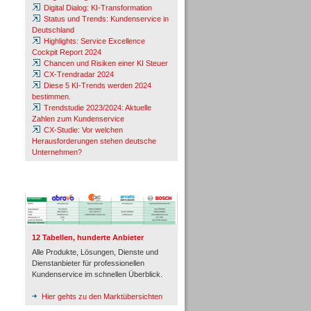
Digital Dialog: KI-Transformation
Status und Trends: Kundenservice in
Deutschland
Highlights: Service Excellence
Cockpit Report 2024
Chancen und Risiken einer KI Steuer
CX-Trendradar 2024
Diese 5 KI-Trends werden 2024
bestimmen.
Trendstudie 2023/2024: Aktuelle
Zahlen zum Kundenservice
CX-Studie: Vor welchen
Herausforderungen stehen deutsche
Unternehmen?
TeleTalk-Marktübersichten
12 Tabellen, hunderte Anbieter
Alle Produkte, Lösungen, Dienste und
Dienstanbieter für professionellen
Kundenservice im schnellen Überblick.
Hier gehts zu den Marktübersichten