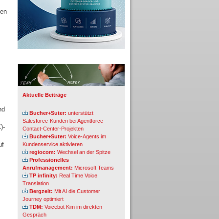
nen
Info-Board
Aktuelle Beiträge
nd
Bucher+Suter:
unterstützt
Salesforce-Kunden bei Agentforce-
)-
Contact-Center-Projekten
Bucher+Suter:
Voice-Agents im
uf
Kundenservice aktivieren
regiocom:
Wechsel an der Spitze
Professionelles
Anrufmanagement:
Microsoft Teams
TP infinity:
Real Time Voice
Translation
Bergzeit:
Mit AI die Customer
Journey optimiert
TDM:
Voicebot Kim im direkten
Gespräch