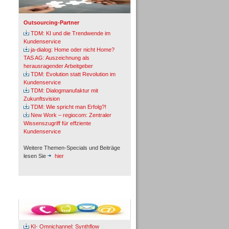
Outsourcing-Partner
TDM: KI und die Trendwende im
Kundenservice
ja-dialog: Home oder nicht Home?
TAS AG: Auszeichnung als
herausragender Arbeitgeber
TDM: Evolution statt Revolution im
Kundenservice
TDM: Dialogmanufaktur mit
Zukunftsvision
TDM: Wie spricht man Erfolg?!
New Work – regiocom: Zentraler
Wissenszugriff für effziente
Kundenservice
Weitere Themen-Specials und Beiträge
lesen Sie
hier
Fachbeiträge & Cases
KI- Omnichannel: Synthflow