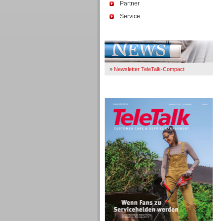
Partner
Service
Immer Up-To-Date
»
Newsletter TeleTalk-Compact
TeleTalk 04/26