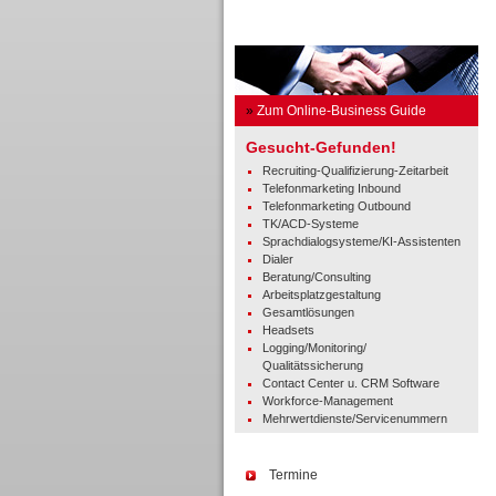
Business Guide
»
Zum Online-Business Guide
Gesucht-Gefunden!
Recruiting-Qualifizierung-Zeitarbeit
Telefonmarketing Inbound
Telefonmarketing Outbound
TK/ACD-Systeme
Sprachdialogsysteme/KI-Assistenten
Dialer
Beratung/Consulting
Arbeitsplatzgestaltung
Gesamtlösungen
Headsets
Logging/Monitoring/
Qualitätssicherung
Contact Center u. CRM Software
Workforce-Management
Mehrwertdienste/Servicenummern
Termine