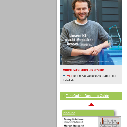
Inbound
Ältere Ausgaben als ePaper
Hier
lesen Sie weitere Ausgaben der
TeleTalk.
»
Zum Online-Business Guide
Inbound