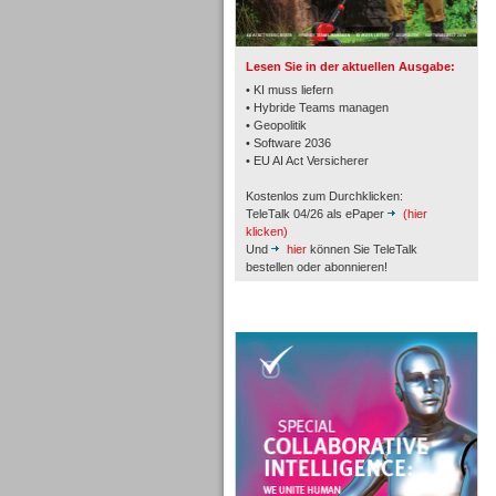
TK- und ACD-Systeme
Lesen Sie in der aktuellen Ausgabe:
• KI muss liefern
• Hybride Teams managen
• Geopolitik
• Software 2036
Workforce-Management
• EU AI Act Versicherer
Kostenlos zum Durchklicken:
TeleTalk 04/26 als ePaper
(hier
klicken)
Und
hier
können Sie TeleTalk
bestellen oder abonnieren!
Personal
TeleTalk Special
Personal