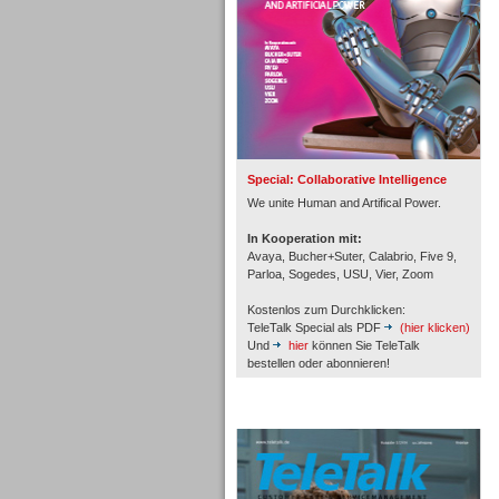
Inbound
Special: Collaborative Intelligence
We unite Human and Artifical Power.
In Kooperation mit:
Avaya, Bucher+Suter, Calabrio, Five 9,
Parloa, Sogedes, USU, Vier, Zoom
Kostenlos zum Durchklicken:
TeleTalk Special als PDF
(hier klicken)
Und
hier
können Sie TeleTalk
bestellen oder abonnieren!
TeleTalk Archiv
Inbound