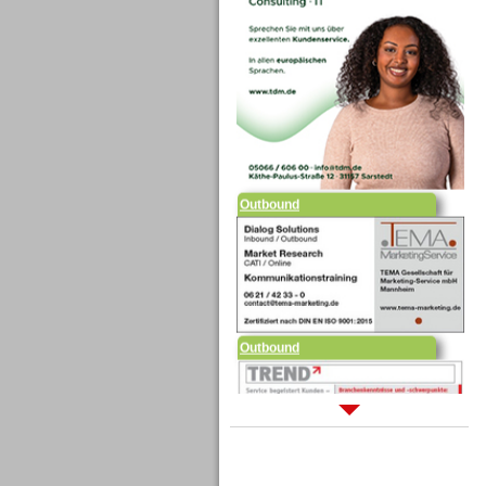
Outbound
Outbound
Sprachdialogsysteme u. Ki/
Sprachassistenten