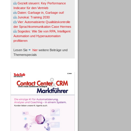
Gezielt steuern: Key Performance
Indicator für den Vertrieb
Daten: Garbage in, Garbage out!
Junokai: Training 2030
Vier: Automatisierte Qualitätskontrolle
der Sprachkommunikation Case Hermes
Sogedes: Wie Sie von RPA, Intelligent
Automation und Hyperautomation
profitieren
Lesen Sie
hier
weitere Beiträge und
Themenspecials
TeleTalk-Marktführer 1/2026