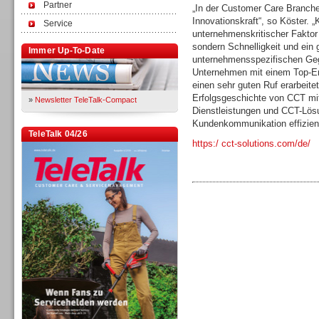
Partner
„In der Customer Care Branche
Innovationskraft“, so Köster. 
Service
unternehmenskritischer Faktor 
sondern Schnelligkeit und ein
Immer Up-To-Date
unternehmensspezifischen Geg
Unternehmen mit einem Top-En
einen sehr guten Ruf erarbeitet
Erfolgsgeschichte von CCT mi
»
Newsletter TeleTalk-Compact
Dienstleistungen und CCT-Lösu
Kundenkommunikation effizient
TeleTalk 04/26
https:/ cct-solutions.com/de/