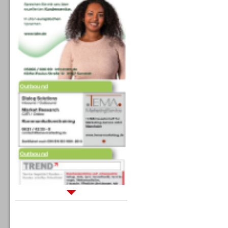
Outbound
Outbound
Sprachdialogsysteme u. Ki/
Sprachassistenten