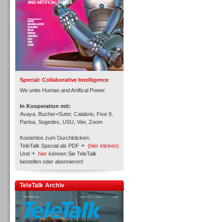
Inbound
Special: Collaborative Intelligence
We unite Human and Artifical Power.
In Kooperation mit:
Avaya, Bucher+Suter, Calabrio, Five 9,
Parloa, Sogedes, USU, Vier, Zoom
Kostenlos zum Durchklicken:
TeleTalk Special als PDF
(hier klicken)
Und
hier
können Sie TeleTalk
bestellen oder abonnieren!
TeleTalk Archiv
Inbound