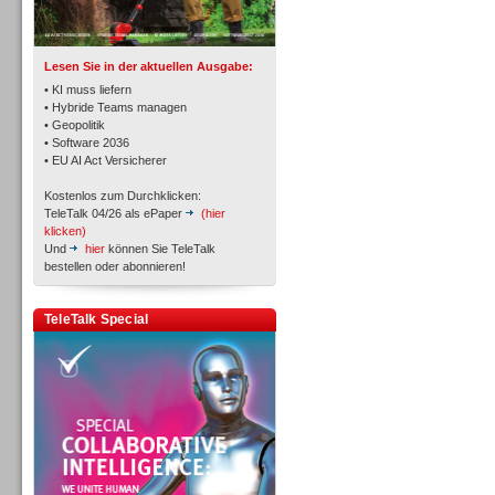
TK- und ACD-Systeme
Lesen Sie in der aktuellen Ausgabe:
• KI muss liefern
• Hybride Teams managen
• Geopolitik
• Software 2036
Workforce-Management
• EU AI Act Versicherer
Kostenlos zum Durchklicken:
TeleTalk 04/26 als ePaper
(hier
klicken)
Und
hier
können Sie TeleTalk
bestellen oder abonnieren!
Personal
TeleTalk Special
Personal