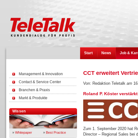
Start
News
Job & Kar
CCT erweitert Vertr
Management & Innovation
Contact & Service Center
Von: Redaktion Teletalk
am
16
Branchen & Praxis
Roland P. Köster verstärk
Markt & Produkte
Wissen
Zum 1. September 2020 hat Rol
»
Whitepaper
»
Best Practice
Director – Regional Sales bei 