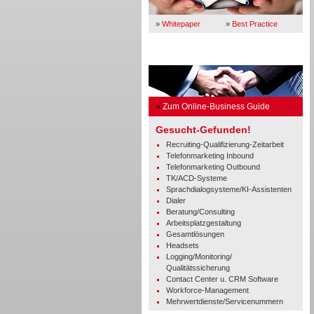
»
Whitepaper
»
Best Practice
Business Guide
»
Zum Online-Business Guide
Gesucht-Gefunden!
Recruiting-Qualifizierung-Zeitarbeit
Telefonmarketing Inbound
Telefonmarketing Outbound
TK/ACD-Systeme
Sprachdialogsysteme/KI-Assistenten
Dialer
Beratung/Consulting
Arbeitsplatzgestaltung
Gesamtlösungen
Headsets
Logging/Monitoring/
Qualitätssicherung
Contact Center u. CRM Software
Workforce-Management
Mehrwertdienste/Servicenummern