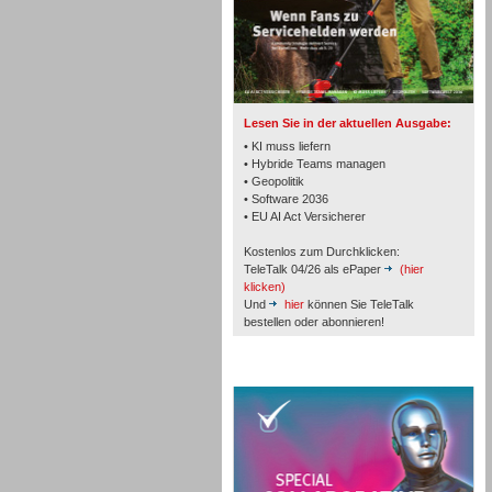
TK- und ACD-Systeme
Lesen Sie in der aktuellen Ausgabe:
• KI muss liefern
• Hybride Teams managen
• Geopolitik
• Software 2036
Workforce-Management
• EU AI Act Versicherer
Kostenlos zum Durchklicken:
TeleTalk 04/26 als ePaper
(hier
klicken)
Und
hier
können Sie TeleTalk
bestellen oder abonnieren!
Personal
TeleTalk Special