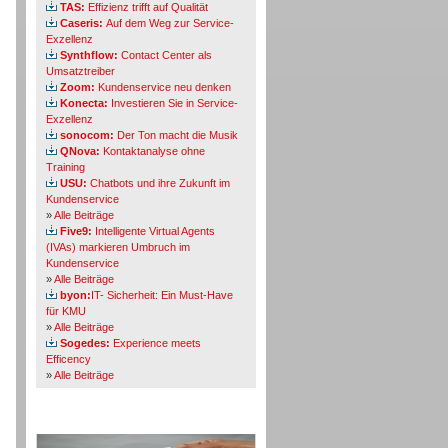
TAS:
Effizienz trifft auf Qualität
Caseris:
Auf dem Weg zur Service-
Exzellenz
Synthflow:
Contact Center als
Umsatztreiber
Zoom:
Kundenservice neu denken
Konecta:
Investieren Sie in Service-
Exzellenz
sonocom:
Der Ton macht die Musik
QNova:
Kontaktanalyse ohne
Training
USU:
Chatbots und ihre Zukunft im
Kundenservice
»
Alle Beiträge
Five9:
Intelligente Virtual Agents
(IVAs) markieren Umbruch im
Kundenservice
»
Alle Beiträge
byon:
IT- Sicherheit: Ein Must-Have
für KMU
»
Alle Beiträge
Sogedes:
Experience meets
Efficency
»
Alle Beiträge
Themen-Specials