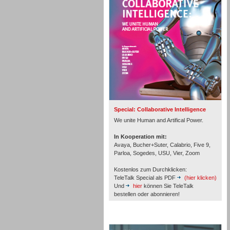
Personal
Inbound
Special: Collaborative Intelligence
We unite Human and Artifical Power.
In Kooperation mit:
Avaya, Bucher+Suter, Calabrio, Five 9,
Parloa, Sogedes, USU, Vier, Zoom
Kostenlos zum Durchklicken:
TeleTalk Special als PDF
(hier klicken)
Und
hier
können Sie TeleTalk
bestellen oder abonnieren!
Inbound
TeleTalk Archiv