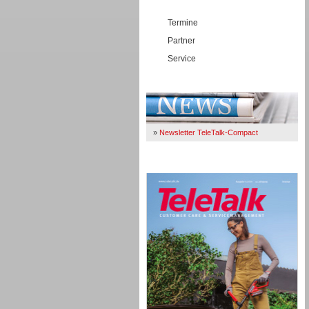
Termine
Partner
Service
Immer Up-To-Date
»
Newsletter TeleTalk-Compact
TeleTalk 04/26