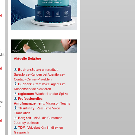
el
Info-Board
s
cht
Aktuelle Beiträge
el
Bucher+Suter:
unterstützt
Salesforce-Kunden bei Agentforce-
Contact-Center-Projekten
Bucher+Suter:
Voice-Agents im
Kundenservice aktivieren
regiocom:
Wechsel an der Spitze
Professionelles
ei
Anrufmanagement:
Microsoft Teams
r
TP infinity:
Real Time Voice
Translation
Bergzeit:
Mit AI die Customer
el
Journey optimiert
TDM:
Voicebot Kim im direkten
Gespräch