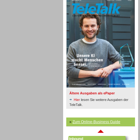
Inbound
Ältere Ausgaben als ePaper
Hier
lesen Sie weitere Ausgaben der
TeleTalk.
»
Zum Online-Business Guide
Inbound