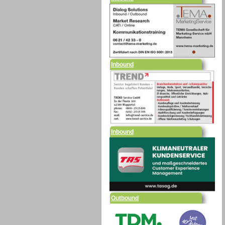
Inbound
Inbound
Outbound