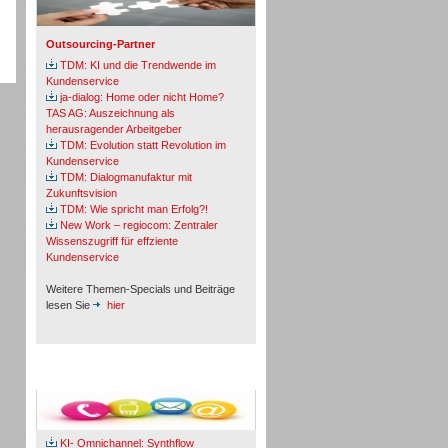
Outsourcing-Partner
TDM: KI und die Trendwende im
Kundenservice
ja-dialog: Home oder nicht Home?
TAS AG: Auszeichnung als
herausragender Arbeitgeber
TDM: Evolution statt Revolution im
Kundenservice
TDM: Dialogmanufaktur mit
Zukunftsvision
TDM: Wie spricht man Erfolg?!
New Work – regiocom: Zentraler
Wissenszugriff für effziente
Kundenservice
Weitere Themen-Specials und Beiträge
lesen Sie
hier
Fachbeiträge & Cases
KI- Omnichannel: Synthflow