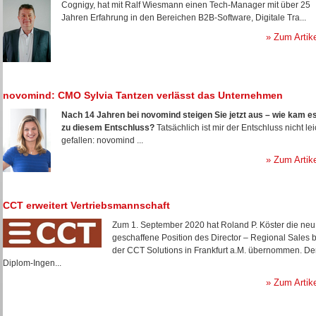
Cognigy, hat mit Ralf Wiesmann einen Tech-Manager mit über 25
Jahren Erfahrung in den Bereichen B2B-Software, Digitale Tra...
» Zum Artik
novomind: CMO Sylvia Tantzen verlässt das Unternehmen
Nach 14 Jahren bei novomind steigen Sie jetzt aus – wie kam e
zu diesem Entschluss?
Tatsächlich ist mir der Entschluss nicht lei
gefallen: novomind ...
» Zum Artik
CCT erweitert Vertriebsmannschaft
Zum 1. September 2020 hat Roland P. Köster die neu
geschaffene Position des Director – Regional Sales b
der CCT Solutions in Frankfurt a.M. übernommen. De
Diplom-Ingen...
» Zum Artik