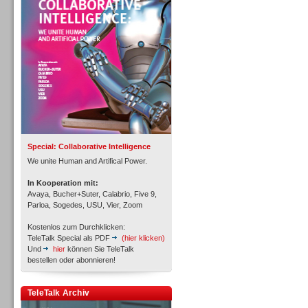
Personal
Inbound
Special: Collaborative Intelligence
We unite Human and Artifical Power.
In Kooperation mit:
Avaya, Bucher+Suter, Calabrio, Five 9,
Parloa, Sogedes, USU, Vier, Zoom
Kostenlos zum Durchklicken:
TeleTalk Special als PDF
(hier klicken)
Und
hier
können Sie TeleTalk
bestellen oder abonnieren!
TeleTalk Archiv
Inbound