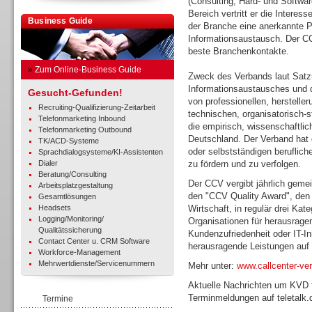
(Consulting, Hard- und Softwar
Bereich vertritt er die Interes
Business Guide
der Branche eine anerkannte Pl
Informationsaustausch. Der C
beste Branchenkontakte.
»
Zum Online-Business Guide
Zweck des Verbands laut Satzu
Informationsaustausches und d
Gesucht-Gefunden!
von professionellen, herstelle
Recruiting-Qualifizierung-Zeitarbeit
technischen, organisatorisch-s
Telefonmarketing Inbound
die empirisch, wissenschaftli
Telefonmarketing Outbound
Deutschland. Der Verband hat 
TK/ACD-Systeme
oder selbstständigen beruflich
Sprachdialogsysteme/KI-Assistenten
Dialer
zu fördern und zu verfolgen.
Beratung/Consulting
Der CCV vergibt jährlich gemei
Arbeitsplatzgestaltung
den "CCV Quality Award", den 
Gesamtlösungen
Headsets
Wirtschaft, in regulär drei Ka
Logging/Monitoring/
Organisationen für herausrage
Qualitätssicherung
Kundenzufriedenheit oder IT-In
Contact Center u. CRM Software
herausragende Leistungen auf 
Workforce-Management
Mehrwertdienste/Servicenummern
Mehr unter:
www.callcenter-ve
Aktuelle Nachrichten um KVD 
Terminmeldungen auf teletalk.
Termine