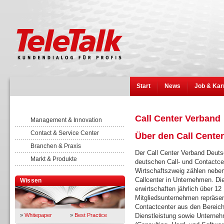
Start
News
Job & Kar
Call Center Verband
Management & Innovation
Contact & Service Center
Über den Call Cente
Branchen & Praxis
Der Call Center Verband Deuts
Markt & Produkte
deutschen Call- und Contactcen
Wirtschaftszweig zählen neben
Callcenter in Unternehmen. Di
Wissen
erwirtschaften jährlich über 12
Mitgliedsunternehmen repräsen
Contactcenter aus den Bereich
»
Whitepaper
»
Best Practice
Dienstleistung sowie Unternehm