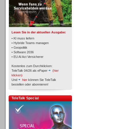
TK- und ACD-Systeme
Lesen Sie in der aktuellen Ausgabe:
• KI muss liefern
• Hybride Teams managen
• Geopolitik
• Software 2036
Workforce-Management
• EU AI Act Versicherer
Kostenlos zum Durchklicken:
TeleTalk 04/26 als ePaper
(hier
klicken)
Und
hier
können Sie TeleTalk
bestellen oder abonnieren!
Personal
TeleTalk Special