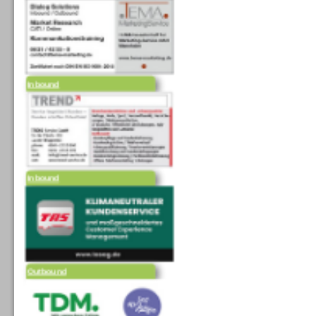
Inbound
Inbound
Outbound