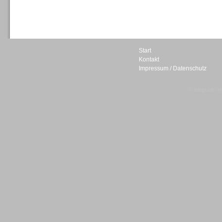
Sprachdialogsysteme u. Ki/
Sprachassistenten
Start
Kontakt
Impressum / Datenschutz
Sprachdialogsysteme u. Ki/
Sprachassistenten
© telepublic V