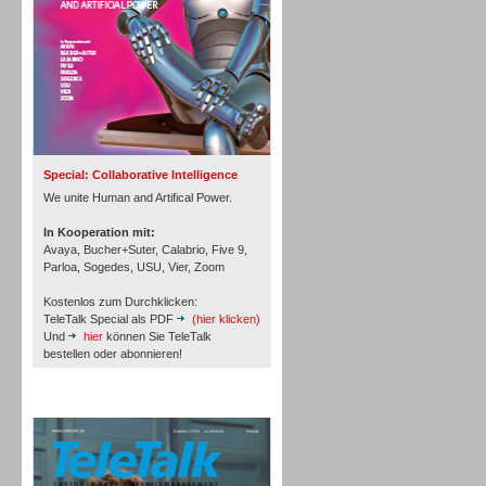
Inbound
Special: Collaborative Intelligence
We unite Human and Artifical Power.
In Kooperation mit:
Avaya, Bucher+Suter, Calabrio, Five 9,
Parloa, Sogedes, USU, Vier, Zoom
Kostenlos zum Durchklicken:
TeleTalk Special als PDF
(hier klicken)
Und
hier
können Sie TeleTalk
bestellen oder abonnieren!
TeleTalk Archiv
Inbound