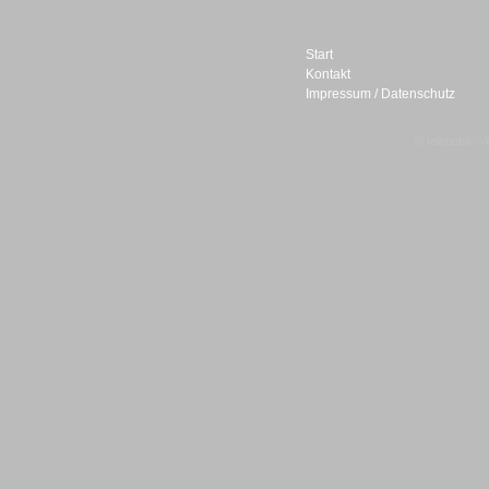
Start
Kontakt
Impressum / Datenschutz
Sprachdialogsysteme u. Ki/
Sprachassistenten
© telepublic V
Sprachdialogsysteme u. Ki/
Sprachassistenten