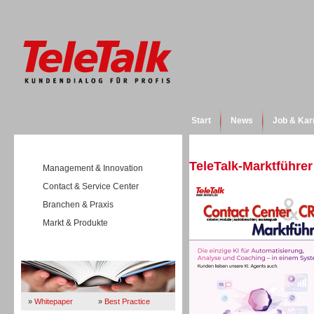
Start
News
Job & Kar
TeleTalk-Marktführer
Management & Innovation
Contact & Service Center
Branchen & Praxis
Markt & Produkte
Wissen
»
Whitepaper
»
Best Practice