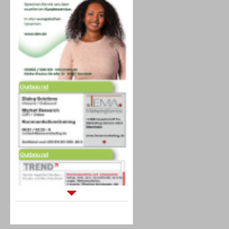
Outbound
Outbound
Sprachdialogsysteme u. Ki/
Sprachassistenten