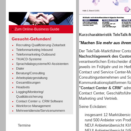
Business Guide
»
Zum Online-Business Guide
Kurzcharakteristik TeleTalk-
Gesucht-Gefunden!
"Machen Sie mehr aus ihrem
Recruiting-Qualifizierung-Zeitarbeit
Telefonmarketing Inbound
Der TeleTalk-Marktführer Con
Telefonmarketing Outbound
Nachschlagewerk des Custo
TK/ACD-Systeme
verantwortlichen Entscheider di
Sprachdialogsysteme/KI-Assistenten
jeweils im Frühjahr und im Herb
Dialer
Contact und Service Center-Ma
Beratung/Consulting
Consultingunternehmen und Sof
Arbeitsplatzgestaltung
Kommunikationsplattformen fü
Gesamtlösungen
Headsets
"Contact Center & CRM"
adre
Logging/Monitoring/
Contact Center, Geschäftsführe
Qualitätssicherung
Marketing und Vertrieb.
Contact Center u. CRM Software
Workforce-Management
Seine Eckdaten:
Mehrwertdienste/Servicenummern
insgesamt 12 Marktübersic
rund 500 Anbieter von Pro
NEU! Anbieterübersicht KI
Termine
NEU! Anbieterübersicht IV