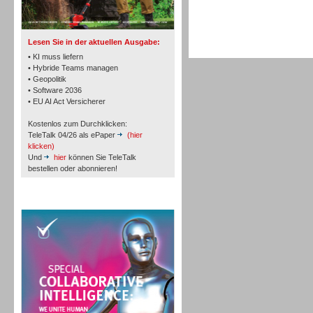
TK- und ACD-Systeme
Lesen Sie in der aktuellen Ausgabe:
• KI muss liefern
• Hybride Teams managen
• Geopolitik
• Software 2036
Workforce-Management
• EU AI Act Versicherer
Kostenlos zum Durchklicken:
TeleTalk 04/26 als ePaper
(hier
klicken)
Und
hier
können Sie TeleTalk
bestellen oder abonnieren!
Personal
TeleTalk Special
Personal