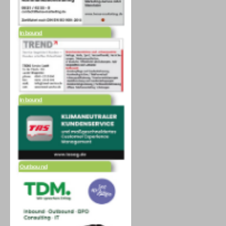
Inbound
Inbound
Outbound