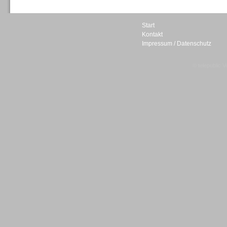
Start
Kontakt
Impressum / Datenschutz
Sprachdialogsysteme u. Ki/
Sprachassistenten
© telepublic V
Sprachdialogsysteme u. Ki/
Sprachassistenten