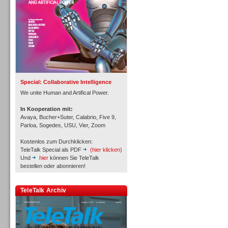
Inbound
Special: Collaborative Intelligence
We unite Human and Artifical Power.
In Kooperation mit:
Avaya, Bucher+Suter, Calabrio, Five 9,
Parloa, Sogedes, USU, Vier, Zoom
Kostenlos zum Durchklicken:
TeleTalk Special als PDF
(hier klicken)
Und
hier
können Sie TeleTalk
bestellen oder abonnieren!
TeleTalk Archiv
Inbound