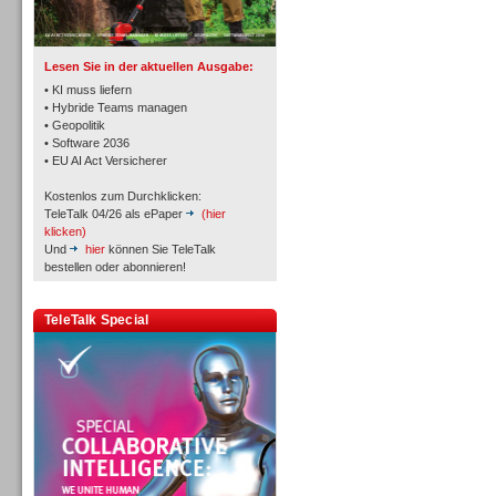
TK- und ACD-Systeme
Lesen Sie in der aktuellen Ausgabe:
• KI muss liefern
• Hybride Teams managen
• Geopolitik
• Software 2036
Workforce-Management
• EU AI Act Versicherer
Kostenlos zum Durchklicken:
TeleTalk 04/26 als ePaper
(hier
klicken)
Und
hier
können Sie TeleTalk
bestellen oder abonnieren!
Personal
TeleTalk Special
Personal