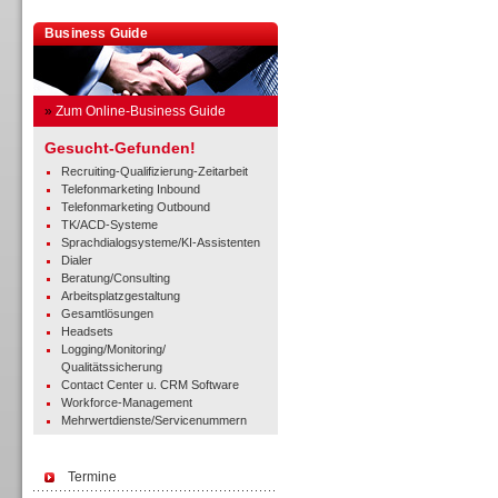
Business Guide
»
Zum Online-Business Guide
Gesucht-Gefunden!
Recruiting-Qualifizierung-Zeitarbeit
Telefonmarketing Inbound
Telefonmarketing Outbound
TK/ACD-Systeme
Sprachdialogsysteme/KI-Assistenten
Dialer
Beratung/Consulting
Arbeitsplatzgestaltung
Gesamtlösungen
Headsets
Logging/Monitoring/
Qualitätssicherung
Contact Center u. CRM Software
Workforce-Management
Mehrwertdienste/Servicenummern
Termine