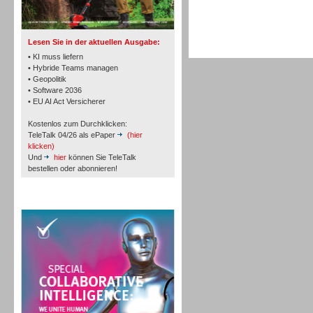
TK- und ACD-Systeme
Lesen Sie in der aktuellen Ausgabe:
• KI muss liefern
• Hybride Teams managen
• Geopolitik
• Software 2036
Workforce-Management
• EU AI Act Versicherer
Kostenlos zum Durchklicken:
TeleTalk 04/26 als ePaper
(hier
klicken)
Und
hier
können Sie TeleTalk
bestellen oder abonnieren!
Personal
TeleTalk Special
Personal