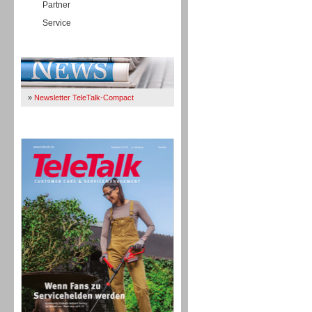
Partner
Service
Immer Up-To-Date
»
Newsletter TeleTalk-Compact
TeleTalk 04/26