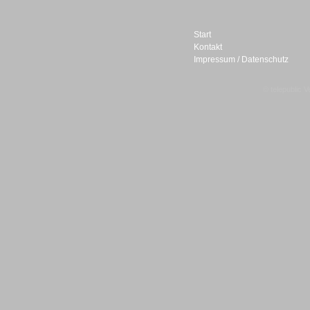
Start
Kontakt
Impressum / Datenschutz
Sprachdialogsysteme u. Ki/
Sprachassistenten
© telepublic V
Sprachdialogsysteme u. Ki/
Sprachassistenten