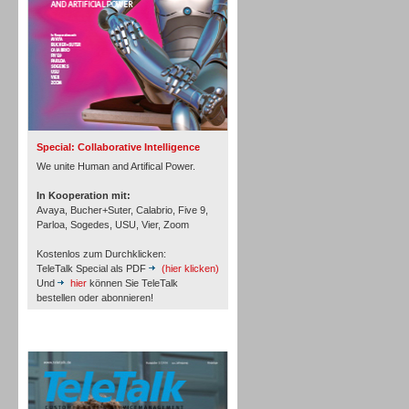
Inbound
Special: Collaborative Intelligence
We unite Human and Artifical Power.
In Kooperation mit:
Avaya, Bucher+Suter, Calabrio, Five 9,
Parloa, Sogedes, USU, Vier, Zoom
Kostenlos zum Durchklicken:
TeleTalk Special als PDF
(hier klicken)
Und
hier
können Sie TeleTalk
bestellen oder abonnieren!
TeleTalk Archiv
Inbound