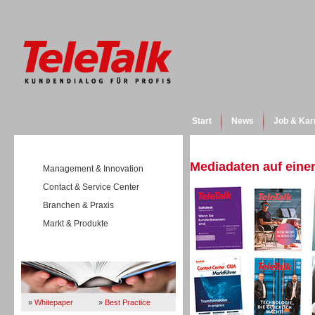
Start
News
Job & Kar
Mediadaten auf einen
Management & Innovation
Contact & Service Center
Branchen & Praxis
Markt & Produkte
Wissen
»
Whitepaper
»
Best Practice