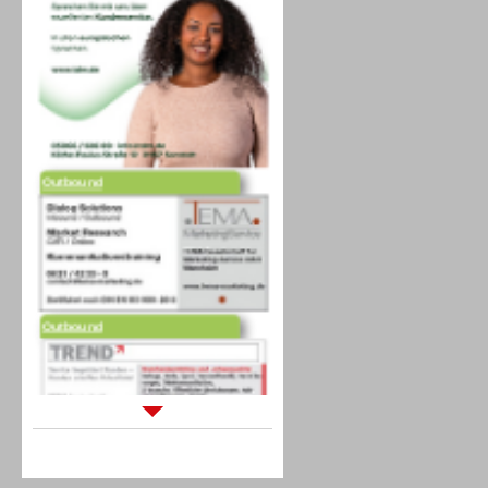
Outbound
Outbound
Sprachdialogsysteme u. Ki/
Sprachassistenten