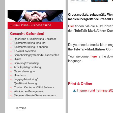
Business Guide
Crossmediale, zeitgemäße Werbe
medienübergreifende Präsenz in
»
Zum Online-Business Guide
Hier
finden Sie die
ausführlic
den
TeleTalk-Marktführer Co
Gesucht-Gefunden!
Recruiting-Qualifizierung-Zeitarbeit
Telefonmarketing Inbound
Do you need a media kit in en
Telefonmarketing Outbound
the
TeleTalk-Marktführer Co
TK/ACD-Systeme
Sprachdialogsysteme/KI-Assistenten
Your welcome,
here
is the down
Dialer
language.
Beratung/Consulting
Arbeitsplatzgestaltung
Gesamtlösungen
Headsets
Logging/Monitoring/
Print & Online
Qualitätssicherung
Contact Center u. CRM Software
Themen und Termine 20
Workforce-Management
Mehrwertdienste/Servicenummern
Termine