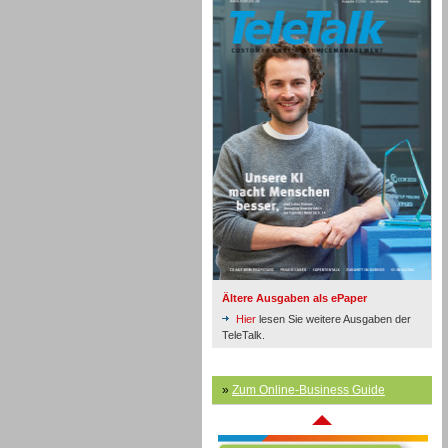
Inbound
Ältere Ausgaben als ePaper
Hier
lesen Sie weitere Ausgaben der
TeleTalk.
»
Zum Online-Business Guide
Inbound