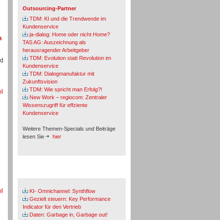
Outsourcing-Partner
TDM: KI und die Trendwende im
Kundenservice
ja-dialog: Home oder nicht Home?
n
TAS AG: Auszeichnung als
herausragender Arbeitgeber
TDM: Evolution statt Revolution im
nd
Kundenservice
TDM: Dialogmanufaktur mit
Zukunftsvision
TDM: Wie spricht man Erfolg?!
el
New Work – regiocom: Zentraler
Wissenszugriff für effziente
Kundenservice
Weitere Themen-Specials und Beiträge
lesen Sie
hier
Fachbeiträge & Cases
el
KI- Omnichannel: Synthflow
Gezielt steuern: Key Performance
Indicator für den Vertrieb
Daten: Garbage in, Garbage out!