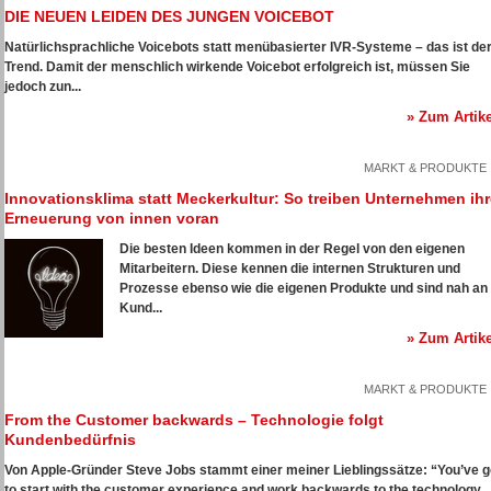
DIE NEUEN LEIDEN DES JUNGEN VOICEBOT
Natürlichsprachliche Voicebots statt menübasierter IVR-Systeme – das ist de
Trend. Damit der menschlich wirkende Voicebot erfolgreich ist, müssen Sie
jedoch zun...
» Zum Artike
MARKT & PRODUKTE
Innovationsklima statt Meckerkultur: So treiben Unternehmen ihr
Erneuerung von innen voran
Die besten Ideen kommen in der Regel von den eigenen
Mitarbeitern. Diese kennen die internen Strukturen und
Prozesse ebenso wie die eigenen Produkte und sind nah an
Kund...
» Zum Artike
MARKT & PRODUKTE
From the Customer backwards – Technologie folgt
Kundenbedürfnis
Von Apple-Gründer Steve Jobs stammt einer meiner Lieblingssätze: “You’ve g
to start with the customer experience and work backwards to the technology...