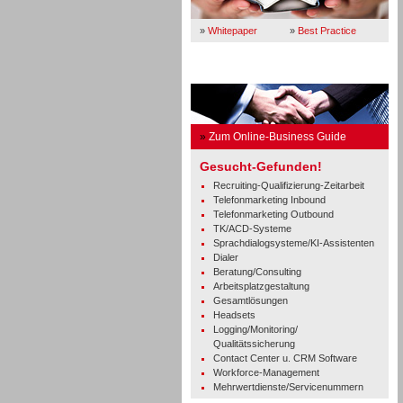
»
Whitepaper
»
Best Practice
Business Guide
»
Zum Online-Business Guide
Gesucht-Gefunden!
Recruiting-Qualifizierung-Zeitarbeit
Telefonmarketing Inbound
Telefonmarketing Outbound
TK/ACD-Systeme
Sprachdialogsysteme/KI-Assistenten
Dialer
Beratung/Consulting
Arbeitsplatzgestaltung
Gesamtlösungen
Headsets
Logging/Monitoring/
Qualitätssicherung
Contact Center u. CRM Software
Workforce-Management
Mehrwertdienste/Servicenummern