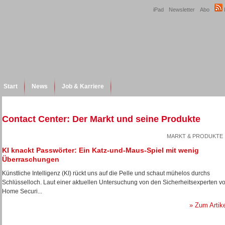
iPad
Newsletter
Abo
Start
News
Job & Karriere
Contact Center: Der Markt und seine Produkte
MARKT & PRODUKTE
KI knackt Passwörter: Ein Katz-und-Maus-Spiel mit wenig
Überraschungen
Künstliche Intelligenz (KI) rückt uns auf die Pelle und schaut mühelos durchs
Schlüsselloch. Laut einer aktuellen Untersuchung von den Sicherheitsexperten v
Home Securi...
» Zum Artik