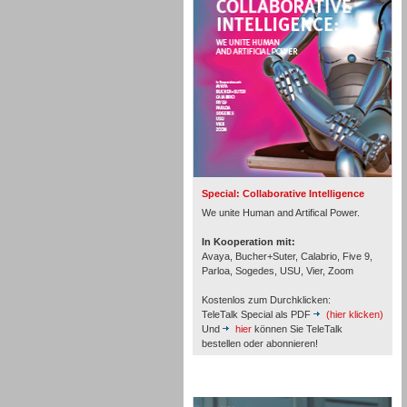
Personal
Inbound
Special: Collaborative Intelligence
We unite Human and Artifical Power.
In Kooperation mit:
Avaya, Bucher+Suter, Calabrio, Five 9,
Parloa, Sogedes, USU, Vier, Zoom
Kostenlos zum Durchklicken:
TeleTalk Special als PDF
(hier klicken)
Und
hier
können Sie TeleTalk
bestellen oder abonnieren!
TeleTalk Archiv
Inbound