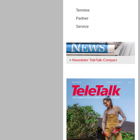
Termine
Partner
Service
Immer Up-To-Date
»
Newsletter TeleTalk-Compact
TeleTalk 04/26