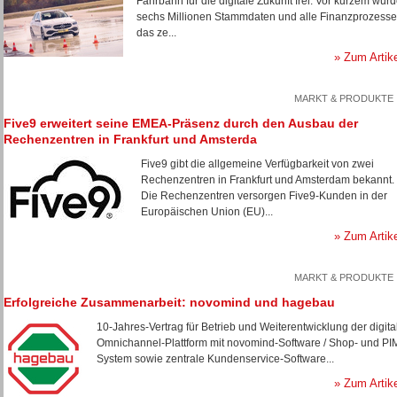
Fahrbahn für die digitale Zukunft frei: Vor kurzem wur
sechs Millionen Stammdaten und alle Finanzprozesse
das ze...
» Zum Artik
MARKT & PRODUKTE
Five9 erweitert seine EMEA-Präsenz durch den Ausbau der
Rechenzentren in Frankfurt und Amsterda
Five9 gibt die allgemeine Verfügbarkeit von zwei
Rechenzentren in Frankfurt und Amsterdam bekannt.
Die Rechenzentren versorgen Five9-Kunden in der
Europäischen Union (EU)...
» Zum Artik
MARKT & PRODUKTE
Erfolgreiche Zusammenarbeit: novomind und hagebau
10-Jahres-Vertrag für Betrieb und Weiterentwicklung der digita
Omnichannel-Plattform mit novomind-Software / Shop- und PI
System sowie zentrale Kundenservice-Software...
» Zum Artik