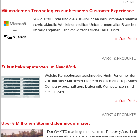
TECHNIK
Mit modernen Technologien zur besseren Customer Experience
2022 ist zu Ende und die Auswirkungen der Corona-Pandemi
sowie aktuelle Weltkrisen stellten Unternehmen aller Branche
im vergangenen Jahr vor wirtschaftliche Herausford...
» Zum Artik
MARKT & PRODUKTE
Zukunftskompetenzen im New Work
Welche Kompetenzen zeichnet die High-Performer der
Zukunft aus? Mit dieser Frage muss sich eine Top Sales
Company beschäftigen. Dabei gilt: Kompetenzen sind
nicht in Stei...
» Zum Artik
MARKT & PRODUKTE
Über 6 Millionen Stammdaten modernisiert
Der ÖAMTC macht gemeinsam mit Tietoevry Austria d