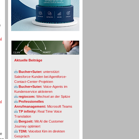
e
n
Info-Board
el
Aktuelle Beiträge
Bucher+Suter:
unterstützt
Salesforce-Kunden bei Agentforce-
Contact-Center-Projekten
Bucher+Suter:
Voice-Agents im
Kundenservice aktivieren
regiocom:
Wechsel an der Spitze
el
Professionelles
Anrufmanagement:
Microsoft Teams
TP infinity:
Real Time Voice
Translation
Bergzeit:
Mit AI die Customer
Journey optimiert
TDM:
Voicebot Kim im direkten
ie
Gespräch