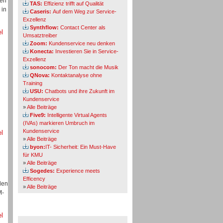
den
TAS:
Effizienz trifft auf Qualität
 in
Caseris:
Auf dem Weg zur Service-
Exzellenz
Synthflow:
Contact Center als
el
Umsatztreiber
Zoom:
Kundenservice neu denken
Konecta:
Investieren Sie in Service-
Exzellenz
sonocom:
Der Ton macht die Musik
QNova:
Kontaktanalyse ohne
Training
USU:
Chatbots und ihre Zukunft im
Kundenservice
»
Alle Beiträge
Five9:
Intelligente Virtual Agents
(IVAs) markieren Umbruch im
Kundenservice
el
»
Alle Beiträge
byon:
IT- Sicherheit: Ein Must-Have
für KMU
»
Alle Beiträge
Sogedes:
Experience meets
Efficency
len
»
Alle Beiträge
M-
Themen-Specials
el