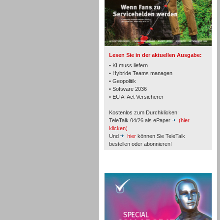
TK- und ACD-Systeme
Lesen Sie in der aktuellen Ausgabe:
• KI muss liefern
• Hybride Teams managen
• Geopolitik
• Software 2036
Workforce-Management
• EU AI Act Versicherer
Kostenlos zum Durchklicken:
TeleTalk 04/26 als ePaper
(hier
klicken)
Und
hier
können Sie TeleTalk
bestellen oder abonnieren!
Personal
TeleTalk Special