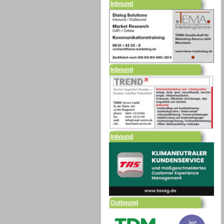
Inbound
Inbound
Outbound