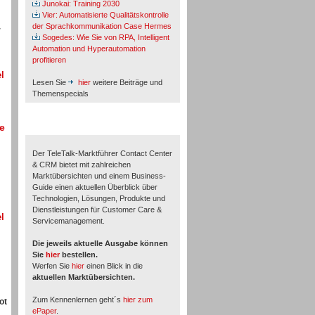
Junokai: Training 2030
Vier: Automatisierte Qualitätskontrolle
der Sprachkommunikation Case Hermes
r
Sogedes: Wie Sie von RPA, Intelligent
Automation und Hyperautomation
profitieren
l
Lesen Sie
hier
weitere Beiträge und
Themenspecials
e
TeleTalk-Marktführer 1/2026
Der TeleTalk-Marktführer Contact Center
& CRM bietet mit zahlreichen
Marktübersichten und einem Business-
Guide einen aktuellen Überblick über
Technologien, Lösungen, Produkte und
Dienstleistungen für Customer Care &
l
Servicemanagement.
Die jeweils aktuelle Ausgabe können
Sie
hier
bestellen.
Werfen Sie
hier
einen Blick in die
aktuellen Marktübersichten.
Zum Kennenlernen geht´s
hier zum
ot
ePaper
.
.