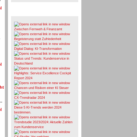
l
Whitepaper & Studien
Zwischen Fernweh & Finanzamt
Begeisterung statt Zufriedenheit
r
Digital Dialog: KI-Transformation
Status und Trends: Kundenservice in
Deutschland
l
Highlights: Service Excellence Cockpit
Report 2024
ht
Chancen und Risiken einer KI Steuer
CX-Trendradar 2024
..
Diese 5 KI-Trends werden 2024
l
bestimmen.
Trendstudie 2023/2024: Aktuelle Zahlen
zum Kundenservice
CX-Studie: Vor welchen