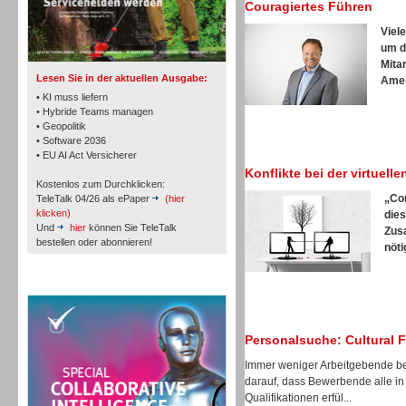
Couragiertes Führen
TK- und ACD-Systeme
Viel
um d
Mita
Lesen Sie in der aktuellen Ausgabe:
Ameis
• KI muss liefern
• Hybride Teams managen
• Geopolitik
Workforce-Management
• Software 2036
• EU AI Act Versicherer
Konflikte bei der virtuel
Kostenlos zum Durchklicken:
„Co
TeleTalk 04/26 als ePaper
(hier
klicken)
dies
Und
hier
können Sie TeleTalk
Zus
bestellen oder abonnieren!
nöti
Personal
TeleTalk Special
Personalsuche: Cultural 
Immer weniger Arbeitgebende be
Personal
darauf, dass Bewerbende alle in
Qualifikationen erfül...