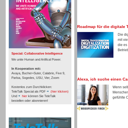
Roadmap für die digitale 
Inbound
Die di
mit vi
die es
Betrie
Special: Collaborative Intelligence
We unite Human and Artifical Power.
In Kooperation mit:
Avaya, Bucher+Suter, Calabrio, Five 9,
Parloa, Sogedes, USU, Vier, Zoom
Alexa, ich suche einen Ca
Kostenlos zum Durchklicken:
Wenn selb
TeleTalk Special als PDF
(hier klicken)
Menschen 
Und
hier
können Sie TeleTalk
gefühlte 
bestellen oder abonnieren!
Inbound
TeleTalk Archiv