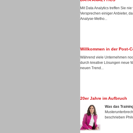
Sprachassistenten
Mit Data Analytics treffen Sie n
Versprechen einiger Anbieter, 
Analyse-Metho...
Sprachdialogsysteme u. Ki/
Sprachassistenten
Willkommen in der Post-C
Während viele Unternehmen noch
durch kreative Lösungen neue Weg
neuen Trend...
Dialer
20er Jahre im Aufbruch
Was das Training
Musterunterbreche
beschrieben Phil
Dialer