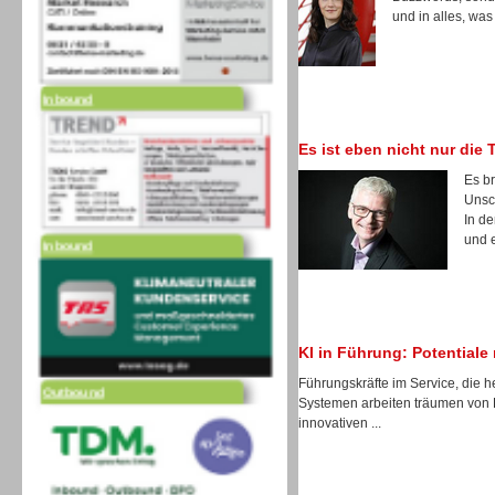
und in alles, was
Inbound
Es ist eben nicht nur die 
Es b
Unsc
Inbound
In de
und e
Outbound
KI in Führung: Potential
Führungskräfte im Service, die h
Systemen arbeiten träumen von 
innovativen ...