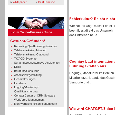
»
Whitepaper
»
Best Practice
Business Guide
Fehlerkultur? Reicht nicht
Wer Neues wagt, macht Fehler.
beeinflusst direkt das Unterne
»
Zum Online-Business Guide
das Entstehen neue...
Gesucht-Gefunden!
Recruiting-Qualifizierung-Zeitarbeit
Telefonmarketing Inbound
Telefonmarketing Outbound
TK/ACD-Systeme
Cognigy baut internation
Sprachdialogsysteme/KI-Assistenten
Führungskräften aus
Dialer
Beratung/Consulting
Cognigy, Marktführer im Bereich
Arbeitsplatzgestaltung
Mitarbeiterzahl, baute das Gesch
Gesamtlösungen
Standorte und ...
Headsets
Logging/Monitoring/
Qualitätssicherung
Contact Center u. CRM Software
Workforce-Management
Mehrwertdienste/Servicenummern
Wie wird CHATGPT/3 den 