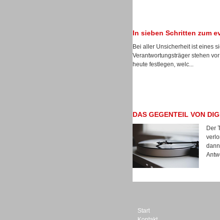
In sieben Schritten zum 
Bei aller Unsicherheit ist eines s
Dialer
Verantwortungsträger stehen v
heute festlegen, welc...
DAS GEGENTEIL VON DIG
Beratung /Consulting
Der T
verl
dann 
Antwo
Beratung /Consulting
Start
Kontakt