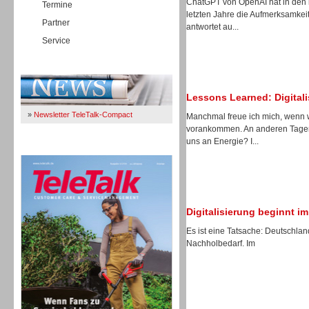
ChatGPT von OpenAI hat in den 
Termine
letzten Jahre die Aufmerksamkeit
Partner
antwortet au...
Service
Immer Up-To-Date
Lessons Learned: Digitali
»
Newsletter TeleTalk-Compact
Manchmal freue ich mich, wenn wi
vorankommen. An anderen Tagen 
uns an Energie? I...
TeleTalk 04/26
Digitalisierung beginnt i
Es ist eine Tatsache: Deutschlan
Nachholbedarf. Im