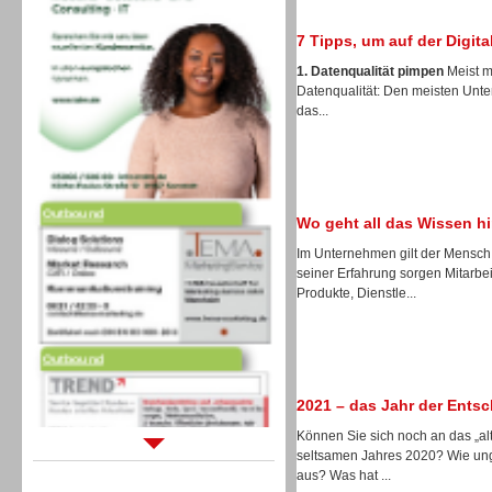
7 Tipps, um auf der Digita
1. Datenqualität pimpen
Meist m
Datenqualität: Den meisten Unte
das...
Outbound
Wo geht all das Wissen h
Im Unternehmen gilt der Mensch 
seiner Erfahrung sorgen Mitarbei
Produkte, Dienstle...
Outbound
2021 – das Jahr der Ents
Können Sie sich noch an das „alt
seltsamen Jahres 2020? Wie ung
Sprachdialogsysteme u. Ki/
aus? Was hat ...
Sprachassistenten