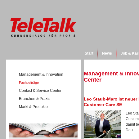
Start
News
Job & Kar
Management & Innova
Management & Innovation
Center
Fachbeiträge
Contact & Service Center
Branchen & Praxis
Leo Staub-Marx ist neuer 
Customer Care SE
Markt & Produkte
Leo Sta
Custome
Wissen
damit b
Deu...