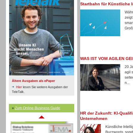
Startbahn für Künstliche I
Währ
zeigt
smar
Inbound
Großt
WAS IST VOM AGILEN GE
20 Ja
agil 
selte
Ältere Ausgaben als ePaper
n...
Hier
lesen Sie weitere Ausgaben der
TeleTalk.
»
Zum Online-Business Guide
Inbound
HR der Zukunft: KI-Qualif
Unternehmen
Künstliche Intell
Buzzwords, sonde