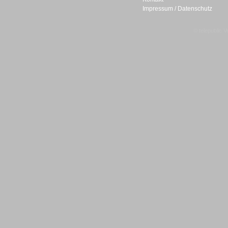
Impressum / Datenschutz
Gesamtlösungen
© telepublic V
Gesamtlösungen