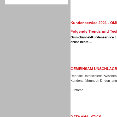
Kundenservice 2021 - 
Folgende Trends und Tech
Sprachdialogsysteme u. Ki/
Omnichannel-Kundenservice 3
Sprachassistenten
online bestel...
GEMEINSAM UNSCHLAGB
Über die Unterschiede zwischen
Kundenerfahrungen für den langf
Custome...
Sprachdialogsysteme u. Ki/
DATA ANALYTICS