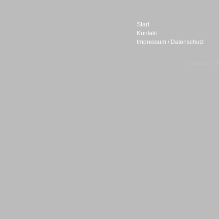
Start
Kontakt
Impressum / Datenschutz
Sprachdialogsysteme u. Ki/
Sprachassistenten
© telepublic V
Sprachdialogsysteme u. Ki/
Sprachassistenten