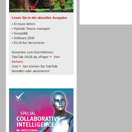
TK- und ACD-Systeme
Lesen Sie in der aktuellen Ausgabe:
• KI muss liefern
• Hybride Teams managen
• Geopolitik
• Software 2036
Workforce-Management
• EU AI Act Versicherer
Kostenlos zum Durchklicken:
TeleTalk 04/26 als ePaper
(hier
klicken)
Und
hier
können Sie TeleTalk
bestellen oder abonnieren!
Personal
TeleTalk Special
Personal