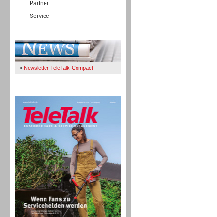
Partner
Service
Immer Up-To-Date
»
Newsletter TeleTalk-Compact
TeleTalk 04/26