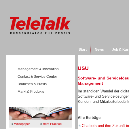
Start
News
Job & Kar
USU
Management & Innovation
Contact & Service Center
Software- und Servicelös
Management
Branchen & Praxis
Im ständigen Wandel der digita
Markt & Produkte
Software- und Servicelösunge
Kunden- und Mitarbeiterbedürfn
Wissen
Alle Beiträge
»
Whitepaper
»
Best Practice
Chatbots und ihre Zukunft 