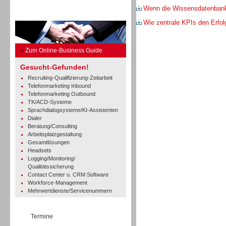
Wenn die Wissensdatenbank m
Business Guide
Wie zentrale KPIs den Erfo
»
Zum Online-Business Guide
Gesucht-Gefunden!
Recruiting-Qualifizierung-Zeitarbeit
Telefonmarketing Inbound
Telefonmarketing Outbound
TK/ACD-Systeme
Sprachdialogsysteme/KI-Assistenten
Dialer
Beratung/Consulting
Arbeitsplatzgestaltung
Gesamtlösungen
Headsets
Logging/Monitoring/
Qualitätssicherung
Contact Center u. CRM Software
Workforce-Management
Mehrwertdienste/Servicenummern
Termine