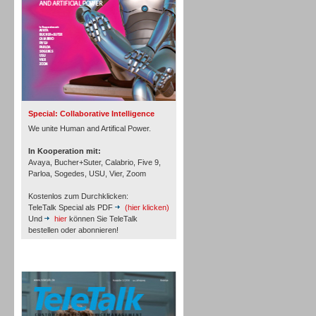
Inbound
Special: Collaborative Intelligence
We unite Human and Artifical Power.
In Kooperation mit:
Avaya, Bucher+Suter, Calabrio, Five 9,
Parloa, Sogedes, USU, Vier, Zoom
Kostenlos zum Durchklicken:
TeleTalk Special als PDF
(hier klicken)
Und
hier
können Sie TeleTalk
bestellen oder abonnieren!
TeleTalk Archiv
Inbound