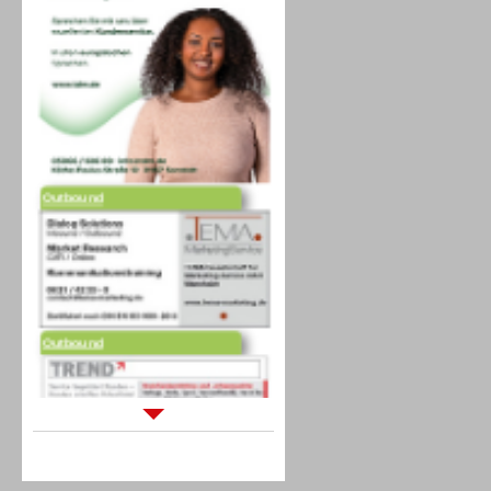
Outbound
Outbound
Sprachdialogsysteme u. Ki/
Sprachassistenten