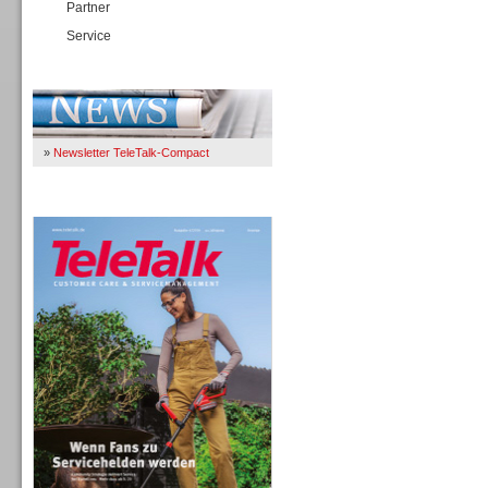
Partner
Service
Immer Up-To-Date
»
Newsletter TeleTalk-Compact
TeleTalk 04/26