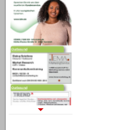
Outbound
Outbound
Sprachdialogsysteme u. Ki/
Sprachassistenten