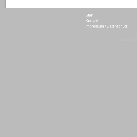
Start
Kontakt
Impressum / Datenschutz
Sprachdialogsysteme u. Ki/
Sprachassistenten
© telepublic V
Sprachdialogsysteme u. Ki/
Sprachassistenten