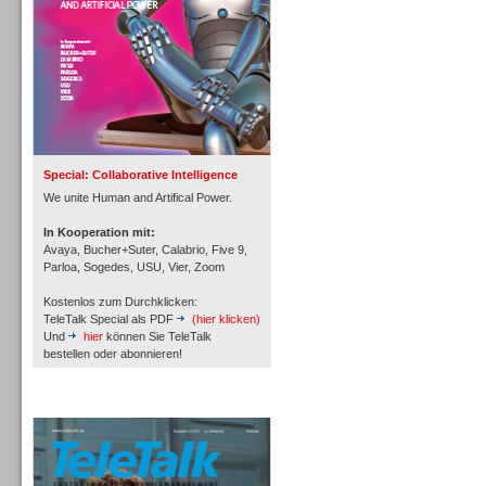
Inbound
Special: Collaborative Intelligence
We unite Human and Artifical Power.
In Kooperation mit:
Avaya, Bucher+Suter, Calabrio, Five 9,
Parloa, Sogedes, USU, Vier, Zoom
Kostenlos zum Durchklicken:
TeleTalk Special als PDF
(hier klicken)
Und
hier
können Sie TeleTalk
bestellen oder abonnieren!
TeleTalk Archiv
Inbound