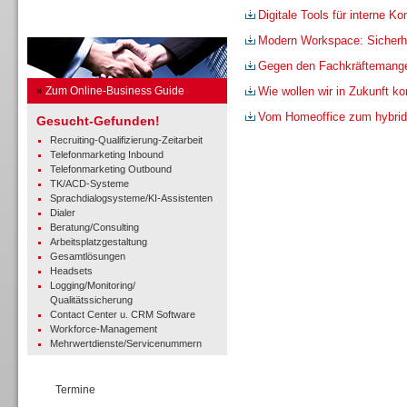
Digitale Tools für interne K
Business Guide
Modern Workspace: Sicherhe
Gegen den Fachkräftemang
»
Zum Online-Business Guide
Wie wollen wir in Zukunft 
Vom Homeoffice zum hybrid
Gesucht-Gefunden!
Recruiting-Qualifizierung-Zeitarbeit
Telefonmarketing Inbound
Telefonmarketing Outbound
TK/ACD-Systeme
Sprachdialogsysteme/KI-Assistenten
Dialer
Beratung/Consulting
Arbeitsplatzgestaltung
Gesamtlösungen
Headsets
Logging/Monitoring/
Qualitätssicherung
Contact Center u. CRM Software
Workforce-Management
Mehrwertdienste/Servicenummern
Termine