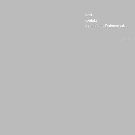
Start
Kontakt
Impressum / Datenschutz
Sprachdialogsysteme u. Ki/
© telepublic V
Sprachassistenten
Sprachdialogsysteme u. Ki/
Sprachassistenten