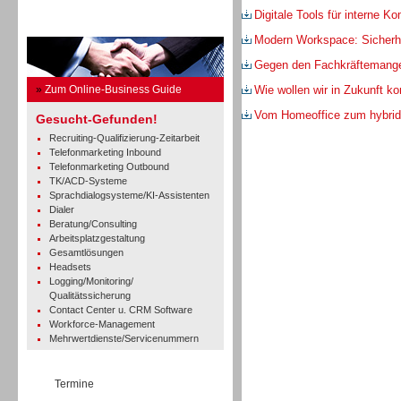
Digitale Tools für interne K
Business Guide
Modern Workspace: Sicherhe
Gegen den Fachkräftemang
»
Zum Online-Business Guide
Wie wollen wir in Zukunft 
Vom Homeoffice zum hybrid
Gesucht-Gefunden!
Recruiting-Qualifizierung-Zeitarbeit
Telefonmarketing Inbound
Telefonmarketing Outbound
TK/ACD-Systeme
Sprachdialogsysteme/KI-Assistenten
Dialer
Beratung/Consulting
Arbeitsplatzgestaltung
Gesamtlösungen
Headsets
Logging/Monitoring/
Qualitätssicherung
Contact Center u. CRM Software
Workforce-Management
Mehrwertdienste/Servicenummern
Termine