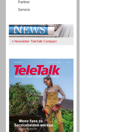
Partner
Service
Immer Up-To-Date
»
Newsletter TeleTalk-Compact
TeleTalk 04/26