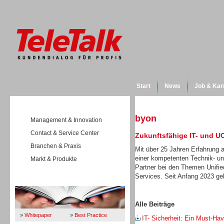
Start
News
Job & Kar
byon
Management & Innovation
Contact & Service Center
Zukunftsfähige IT- und U
Branchen & Praxis
Mit über 25 Jahren Erfahrung
einer kompetenten Technik- und
Markt & Produkte
Partner bei den Themen Unifi
Services. Seit Anfang 2023 g
Wissen
Alle Beiträge
»
Whitepaper
»
Best Practice
IT- Sicherheit: Ein Must-Ha