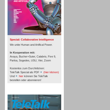
Inbound
Special: Collaborative Intelligence
We unite Human and Artifical Power.
In Kooperation mit:
Avaya, Bucher+Suter, Calabrio, Five 9,
Parloa, Sogedes, USU, Vier, Zoom
Kostenlos zum Durchklicken:
TeleTalk Special als PDF
(hier klicken)
Und
hier
können Sie TeleTalk
bestellen oder abonnieren!
TeleTalk Archiv
Inbound