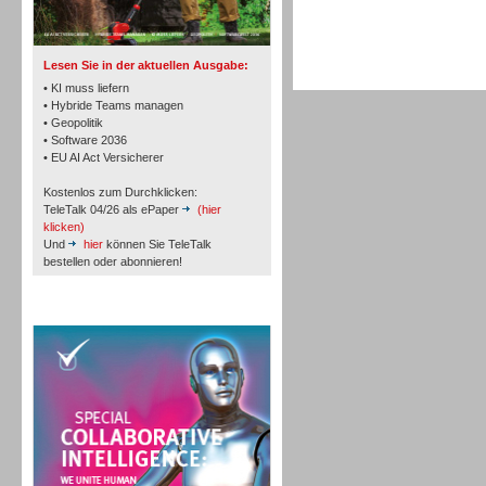
TK- und ACD-Systeme
Lesen Sie in der aktuellen Ausgabe:
• KI muss liefern
• Hybride Teams managen
• Geopolitik
• Software 2036
Workforce-Management
• EU AI Act Versicherer
Kostenlos zum Durchklicken:
TeleTalk 04/26 als ePaper
(hier
klicken)
Und
hier
können Sie TeleTalk
bestellen oder abonnieren!
Personal
TeleTalk Special
Personal