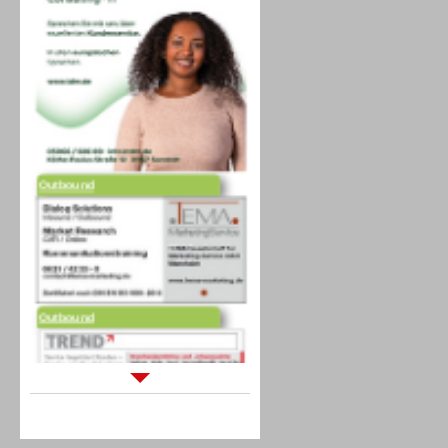
Outbound
Outbound
Sprachdialogsysteme u. Ki/
Sprachassistenten