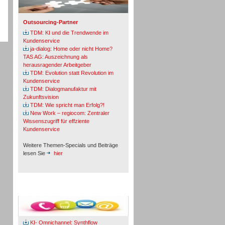
Outsourcing-Partner
TDM: KI und die Trendwende im
Kundenservice
ja-dialog: Home oder nicht Home?
TAS AG: Auszeichnung als
herausragender Arbeitgeber
TDM: Evolution statt Revolution im
Kundenservice
TDM: Dialogmanufaktur mit
Zukunftsvision
TDM: Wie spricht man Erfolg?!
New Work – regiocom: Zentraler
Wissenszugriff für effziente
Kundenservice
Weitere Themen-Specials und Beiträge
lesen Sie
hier
Fachbeiträge & Cases
KI- Omnichannel: Synthflow