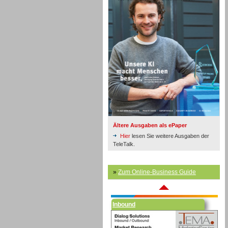
Inbound
Ältere Ausgaben als ePaper
Hier
lesen Sie weitere Ausgaben der
TeleTalk.
»
Zum Online-Business Guide
Inbound