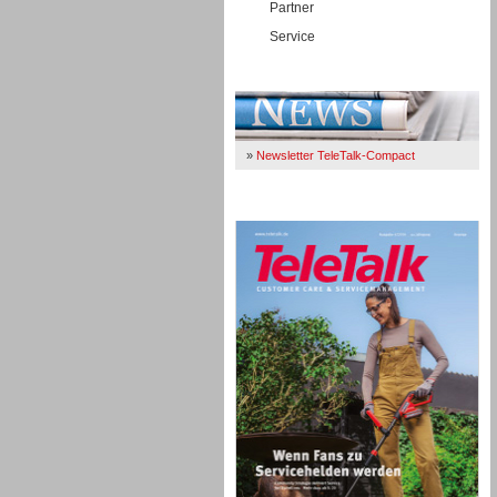
Partner
Service
Immer Up-To-Date
»
Newsletter TeleTalk-Compact
TeleTalk 04/26