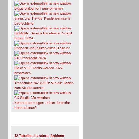
Digital Dialog: KI-Transformation
Status und Trends: Kundenservice in
Deutschland
Highlights: Service Excellence Cockpit
Report 2024
Chancen und Risiken einer KI Steuer
CX-Trendradar 2024
Diese 5 KI-Trends werden 2024
bestimmen.
Trendstudie 2023/2024: Aktuelle Zahlen
zum Kundenservice
CX-Studie: Vor welchen
Herausforderungen stehen deutsche
Unternehmen?
TeleTalk-Marktübersichten
12 Tabellen, hunderte Anbieter