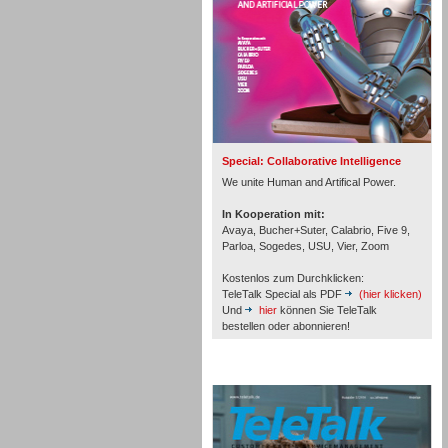
Inbound
Special: Collaborative Intelligence
We unite Human and Artifical Power.
In Kooperation mit:
Avaya, Bucher+Suter, Calabrio, Five 9,
Parloa, Sogedes, USU, Vier, Zoom
Kostenlos zum Durchklicken:
TeleTalk Special als PDF
(hier klicken)
Und
hier
können Sie TeleTalk
bestellen oder abonnieren!
TeleTalk Archiv
Inbound