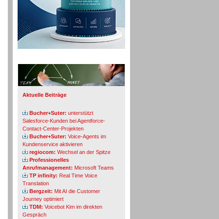
Info-Board
Aktuelle Beiträge
Bucher+Suter:
unterstützt
Salesforce-Kunden bei Agentforce-
Contact-Center-Projekten
Bucher+Suter:
Voice-Agents im
Kundenservice aktivieren
regiocom:
Wechsel an der Spitze
Professionelles
Anrufmanagement:
Microsoft Teams
TP infinity:
Real Time Voice
Translation
Bergzeit:
Mit AI die Customer
Journey optimiert
TDM:
Voicebot Kim im direkten
Gespräch