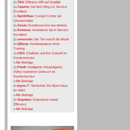
TAS:
Effizienz trifft auf Qualität
Caseris:
Auf dem Weg zur Service-
Exzellenz
Synthflow:
Contact Center als
Umsatztreiber
Zoom:
Kundenservice neu denken
Konecta:
Investieren Sie in Service-
Exzellenz
sonocom:
Der Ton macht die Musik
QNova:
Kontaktanalyse ohne
Training
USU:
Chatbots und ihre Zukunft im
Kundenservice
»
Alle Beiträge
Five9:
Intelligente Virtual Agents
(IVAs) markieren Umbruch im
Kundenservice
»
Alle Beiträge
byon:
IT- Sicherheit: Ein Must-Have
für KMU
»
Alle Beiträge
Sogedes:
Experience meets
Efficency
»
Alle Beiträge
Themen-Specials