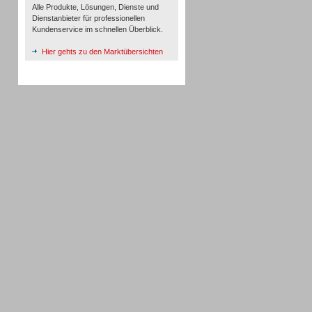
Alle Produkte, Lösungen, Dienste und
Dienstanbieter für professionellen
Kundenservice im schnellen Überblick.
Hier gehts zu den Marktübersichten