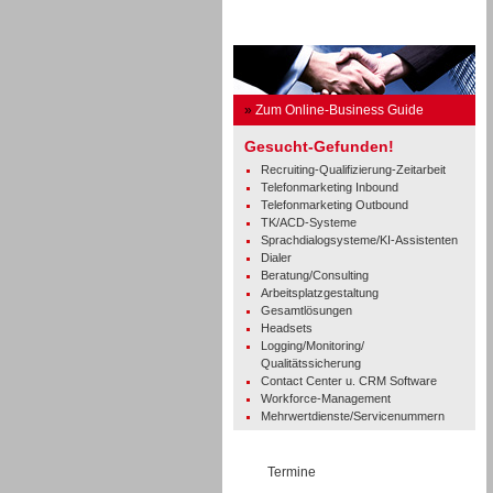
Business Guide
»
Zum Online-Business Guide
Gesucht-Gefunden!
Recruiting-Qualifizierung-Zeitarbeit
Telefonmarketing Inbound
Telefonmarketing Outbound
TK/ACD-Systeme
Sprachdialogsysteme/KI-Assistenten
Dialer
Beratung/Consulting
Arbeitsplatzgestaltung
Gesamtlösungen
Headsets
Logging/Monitoring/
Qualitätssicherung
Contact Center u. CRM Software
Workforce-Management
Mehrwertdienste/Servicenummern
Termine