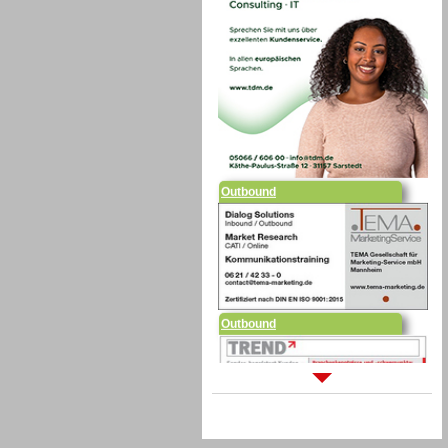
Outbound
Outbound
Sprachdialogsysteme u. Ki/
Sprachassistenten