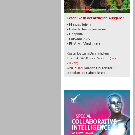
TK- und ACD-Systeme
Lesen Sie in der aktuellen Ausgabe:
• KI muss liefern
• Hybride Teams managen
• Geopolitik
• Software 2036
Workforce-Management
• EU AI Act Versicherer
Kostenlos zum Durchklicken:
TeleTalk 04/26 als ePaper
(hier
klicken)
Und
hier
können Sie TeleTalk
bestellen oder abonnieren!
Personal
TeleTalk Special
Personal