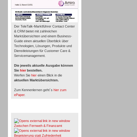
Der TeleTalk-Marktführer Contact Center
& CRM bietet mit zahlreichen
Marktübersichten und einem Business-
Guide einen aktuellen Überblick über
Technologien, Lösungen, Produkte und
Dienstleistungen für Customer Care &
Servicemanagement.
Die jeweils aktuelle Ausgabe können
Sie
hier
bestellen.
Werfen Sie
hier
einen Blick in die
aktuellen Marktübersichten.
Zum Kennenlernen geht´s
hier zum
ePaper
.
Whitepaper & Studien
Zwischen Fernweh & Finanzamt
Begeisterung statt Zufriedenheit