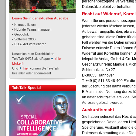
personenbezogene Verwertung sta
Datensätze bleibt vorbehalten.
Recht auf Widerruf, Korr
Lesen Sie in der aktuellen Ausgabe:
Wenn Sie uns personenbezogene
• KI muss liefern
jederzeit wieder löschen lassen, 
• Hybride Teams managen
Aufbewahrungspflichten, etwa zu
• Geopolitik
gehalten sind, diese Daten für 
Workforce-Management
• Software 2036
Fall werden wir die Daten unverz
• EU AI Act Versicherer
Falsche erfasste Daten können Si
Widerruf und Korrektur können S
Kostenlos zum Durchklicken:
TeleTalk 04/26 als ePaper
(hier
telepublic Verlag GmbH & Co. 
klicken)
Geschäftsführerin: Manuela Mich
Und
hier
können Sie TeleTalk
Schierholzstraße 27
bestellen oder abonnieren!
D-30655 Hannover
Personal
T: +49 (0) 511-33 48-400 Für di
der Löschung der damit verbunde
TeleTalk Special
E-Mail mit der Nennung der zu 
an
datenschutz(at)teletalk.de. S
Adresse gelöscht wurde.
Auskunftsrecht
Sie haben jederzeit das Recht au
Personal
gespeicherten Daten, deren Her
Speicherung. Auskunft über die 
Datenschutzbeauftragte der Die