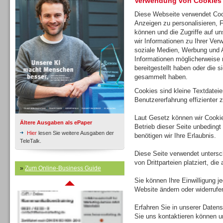
Verwendung von Cookies
Diese Webseite verwendet Coo
Anzeigen zu personalisieren, 
Inbound
können und die Zugriffe auf u
wir Informationen zu Ihrer Ver
soziale Medien, Werbung und A
Informationen möglicherweise 
bereitgestellt haben oder die 
gesammelt haben.
Cookies sind kleine Textdatei
Benutzererfahrung effizienter z
Laut Gesetz können wir Cookie
Ältere Ausgaben als ePaper
Betrieb dieser Seite unbedingt
Hier
lesen Sie weitere Ausgaben der
benötigen wir Ihre Erlaubnis.
TeleTalk.
Diese Seite verwendet untersc
von Drittparteien platziert, di
Inbound
»
Zum Online-Business Guide
Sie können Ihre Einwilligung j
Website ändern oder widerrufe
Erfahren Sie in unserer Datensc
Sie uns kontaktieren können u