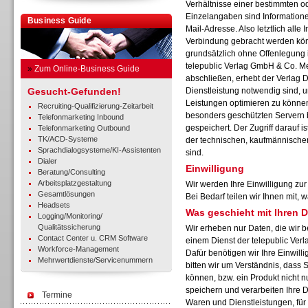
Verhältnisse einer bestimmten o
Einzelangaben sind Informatione
Business Guide
Mail-Adresse. Also letztlich alle I
Verbindung gebracht werden kön
grundsätzlich ohne Offenlegung i
telepublic Verlag GmbH & Co. M
»
Zum Online-Business Guide
abschließen, erhebt der Verlag D
Gesucht-Gefunden!
Dienstleistung notwendig sind, u
Leistungen optimieren zu können
Recruiting-Qualifizierung-Zeitarbeit
besonders geschützten Servern 
Telefonmarketing Inbound
gespeichert. Der Zugriff darauf 
Telefonmarketing Outbound
TK/ACD-Systeme
der technischen, kaufmännischen
Sprachdialogsysteme/KI-Assistenten
sind.
Dialer
Einwilligung
Beratung/Consulting
Arbeitsplatzgestaltung
Wir werden Ihre Einwilligung zu
Gesamtlösungen
Bei Bedarf teilen wir Ihnen mit,
Headsets
Was geschieht mit Ihren 
Logging/Monitoring/
Qualitätssicherung
Wir erheben nur Daten, die wir b
Contact Center u. CRM Software
einem Dienst der telepublic Ve
Workforce-Management
Dafür benötigen wir Ihre Einwilli
Mehrwertdienste/Servicenummern
bitten wir um Verständnis, dass 
können, bzw. ein Produkt nicht n
speichern und verarbeiten Ihre 
Termine
Waren und Dienstleistungen, für