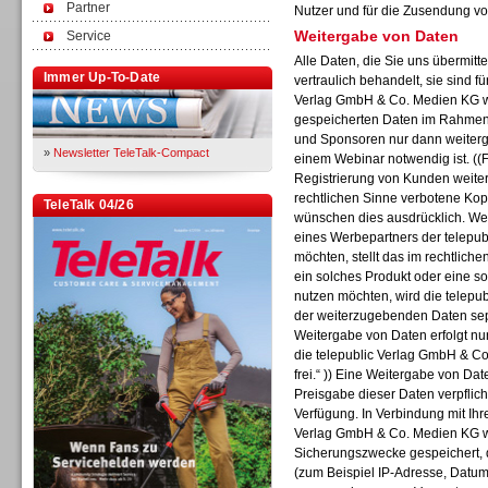
Partner
Nutzer und für die Zusendung vo
Weitergabe von Daten
Service
Alle Daten, die Sie uns übermitt
Immer Up-To-Date
vertraulich behandelt, sie sind f
Verlag GmbH & Co. Medien KG wi
gespeicherten Daten im Rahmen 
und Sponsoren nur dann weiterge
»
Newsletter TeleTalk-Compact
einem Webinar notwendig ist. ((F
Registrierung von Kunden weiter
rechtlichen Sinne verbotene Kop
TeleTalk 04/26
wünschen dies ausdrücklich. Wen
eines Werbepartners der telepu
möchten, stellt das im rechtliche
ein solches Produkt oder eine s
nutzen möchten, wird die telep
der weiterzugebenden Daten separ
Weitergabe von Daten erfolgt nur
die telepublic Verlag GmbH & Co
frei.“ )) Eine Weitergabe von Date
Preisgabe dieser Daten verpflich
Verfügung. In Verbindung mit Ihr
Verlag GmbH & Co. Medien KG w
Sicherungszwecke gespeichert, d
(zum Beispiel IP-Adresse, Datum,
TK- und ACD-Systeme