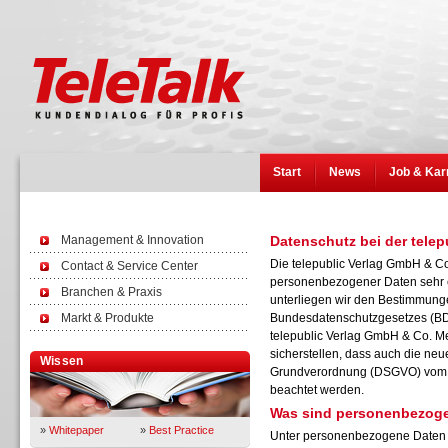
Start
News
Job & Kar
Management & Innovation
Datenschutz bei der tele
Die telepublic Verlag GmbH & C
Contact & Service Center
personenbezogener Daten sehr er
Branchen & Praxis
unterliegen wir den Bestimmunge
Markt & Produkte
Bundesdatenschutzgesetzes (BD
telepublic Verlag GmbH & Co. M
sicherstellen, dass auch die neu
Wissen
Grundverordnung (DSGVO) vom V
beachtet werden.
Was sind personenbezog
»
Whitepaper
»
Best Practice
Unter personenbezogene Daten f