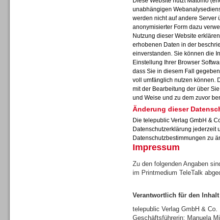
Diese Website nutzt Matomo (ehe
unabhängigen Webanalysedienst
werden nicht auf andere Server 
anonymisierter Form dazu verwe
Nutzung dieser Website erklären 
erhobenen Daten in der beschr
Sprachdialogsysteme u. Ki/
einverstanden. Sie können die I
Sprachassistenten
Einstellung Ihrer Browser Softwa
dass Sie in diesem Fall gegeben
voll umfänglich nutzen können. 
mit der Bearbeitung der über Si
und Weise und zu dem zuvor be
Änderung dieser Datensc
Die telepublic Verlag GmbH & Co
Datenschutzerklärung jederzeit 
Datenschutzbestimmungen zu ä
Impressum
Zu den folgenden Angaben sind
im Printmedium TeleTalk abge
Verantwortlich für den Inhalt
Sprachdialogsysteme u. Ki/
Sprachassistenten
telepublic Verlag GmbH & Co
Geschäftsführerin: Manuela Mi