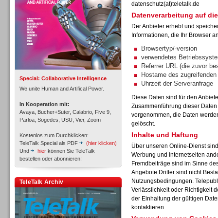
datenschutz(at)teletalk.de
Datenverarbeitung auf die
Der Anbieter erhebt und speiche
Inbound
Informationen, die Ihr Browser an
Browsertyp/-version
verwendetes Betriebssyst
Referrer URL (die zuvor be
Hostame des zugreifenden
Special: Collaborative Intelligence
Uhrzeit der Serveranfrage
We unite Human and Artifical Power.
Diese Daten sind für den Anbiet
In Kooperation mit:
Zusammenführung dieser Daten m
Avaya, Bucher+Suter, Calabrio, Five 9,
vorgenommen, die Daten werden 
Parloa, Sogedes, USU, Vier, Zoom
gelöscht.
Inhalte und Haftung
Kostenlos zum Durchklicken:
TeleTalk Special als PDF
(hier klicken)
Über unseren Online-Dienst sin
Und
hier
können Sie TeleTalk
Werbung und Internetseiten and
bestellen oder abonnieren!
Fremdbeiträge sind im Sinne de
Angebote Dritter sind nicht Best
Inbound
Nutzungsbedingungen. Telepubli
TeleTalk Archiv
Verlässlichkeit oder Richtigkeit 
der Einhaltung der gültigen Dat
kontaktieren.