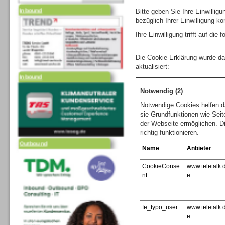
Inbound
Bitte geben Sie Ihre Einwilli
bezüglich Ihrer Einwilligung ko
Ihre Einwilligung trifft auf di
Die Cookie-Erklärung wurde d
aktualisiert:
Inbound
Notwendig (2)
Notwendige Cookies helfen d
sie Grundfunktionen wie Seit
der Webseite ermöglichen. D
richtig funktionieren.
Outbound
Name
Anbieter
CookieConse
www.teletalk.
nt
e
fe_typo_user
www.teletalk.
e