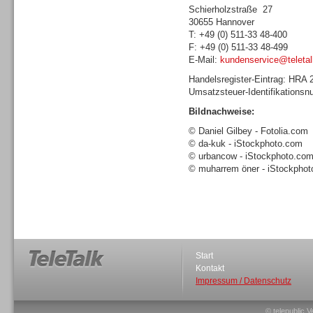
Schierholzstraße 27
30655 Hannover
T: +49 (0) 511-33 48-400
F: +49 (0) 511-33 48-499
E-Mail:
kundenservice@teletal
Sprachdialogsysteme u. Ki/
Handelsregister-Eintrag: HRA
Sprachassistenten
Umsatzsteuer-Identifikations
Bildnachweise:
© Daniel Gilbey - Fotolia.com
© da-kuk - iStockphoto.com
© urbancow - iStockphoto.co
© muharrem öner - iStockpho
Dialer
Start
Kontakt
Dialer
Impressum / Datenschutz
© telepublic V