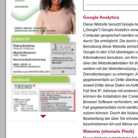
Google Analytics
Diese Website benutzt Google An
(„Google“) Google Analytics verw
Computer gespeichert werden un
Outbound
durch Sie ermöglicht. Die durch
Benutzung diese Website (einschl
Google in den USA übertragen un
Informationen benutzen, um Ihr
über die Websiteaktivitäten für
weitere mit der Websitenutzung 
Dienstleistungen zu erbringen. 
Outbound
gegebenenfalls an Dritte übertra
soweit Dritte diese Daten im Auf
Fall Ihre IP- Adresse mit andere
können die Installation der Cook
Browser Software verhindern; wir
Fall gegebenenfalls nicht sämtli
nutzen können. Durch die Nutzun
Bearbeitung der über Sie erhob
Sprachdialogsysteme u. Ki/
beschriebenen Art und Weise un
Sprachassistenten
Matomo (ehemals Piwik)