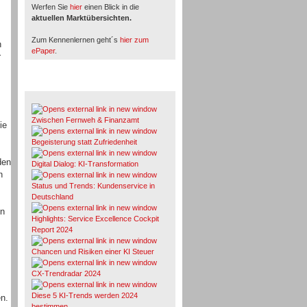
Werfen Sie
hier
einen Blick in die
aktuellen Marktübersichten.
Zum Kennenlernen geht´s
hier zum
n
ePaper
.
r
Whitepaper & Studien
Zwischen Fernweh & Finanzamt
ie
Begeisterung statt Zufriedenheit
den
Digital Dialog: KI-Transformation
n
Status und Trends: Kundenservice in
Deutschland
en
Highlights: Service Excellence Cockpit
Report 2024
Chancen und Risiken einer KI Steuer
CX-Trendradar 2024
Diese 5 KI-Trends werden 2024
n.
bestimmen.