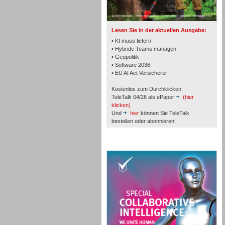
Lesen Sie in der aktuellen Ausgabe:
• KI muss liefern
• Hybride Teams managen
• Geopolitik
Workforce-Management
• Software 2036
• EU AI Act Versicherer
Kostenlos zum Durchklicken:
TeleTalk 04/26 als ePaper
(hier
klicken)
Und
hier
können Sie TeleTalk
bestellen oder abonnieren!
Personal
TeleTalk Special
Personal