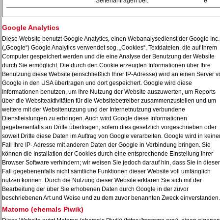
Seitenanfragen bei.
e
Google Analytics
Diese Website benutzt Google Analytics, einen Webanalysedienst der Google Inc.
(„Google“) Google Analytics verwendet sog. „Cookies“, Textdateien, die auf Ihrem
Computer gespeichert werden und die eine Analyse der Benutzung der Website
durch Sie ermöglicht. Die durch den Cookie erzeugten Informationen über Ihre
Benutzung diese Website (einschließlich Ihrer IP-Adresse) wird an einen Server v
Google in den USA übertragen und dort gespeichert. Google wird diese
Informationen benutzen, um Ihre Nutzung der Website auszuwerten, um Reports
über die Websiteaktivitäten für die Websitebetreiber zusammenzustellen und um
weitere mit der Websitenutzung und der Internetnutzung verbundene
Dienstleistungen zu erbringen. Auch wird Google diese Informationen
gegebenenfalls an Dritte übertragen, sofern dies gesetzlich vorgeschrieben oder
soweit Dritte diese Daten im Auftrag von Google verarbeiten. Google wird in kein
Fall Ihre IP- Adresse mit anderen Daten der Google in Verbindung bringen. Sie
können die Installation der Cookies durch eine entsprechende Einstellung Ihrer
Browser Software verhindern; wir weisen Sie jedoch darauf hin, dass Sie in dies
Fall gegebenenfalls nicht sämtliche Funktionen dieser Website voll umfänglich
nutzen können. Durch die Nutzung dieser Website erklären Sie sich mit der
Bearbeitung der über Sie erhobenen Daten durch Google in der zuvor
beschriebenen Art und Weise und zu dem zuvor benannten Zweck einverstanden.
Matomo (ehemals Piwik)