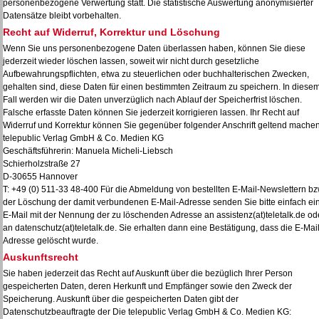
personenbezogene Verwertung statt. Die statistische Auswertung anonymisierter
Datensätze bleibt vorbehalten.
Recht auf Widerruf, Korrektur und Löschung
Wenn Sie uns personenbezogene Daten überlassen haben, können Sie diese
jederzeit wieder löschen lassen, soweit wir nicht durch gesetzliche
Aufbewahrungspflichten, etwa zu steuerlichen oder buchhalterischen Zwecken,
gehalten sind, diese Daten für einen bestimmten Zeitraum zu speichern. In diese
Fall werden wir die Daten unverzüglich nach Ablauf der Speicherfrist löschen.
Falsche erfasste Daten können Sie jederzeit korrigieren lassen. Ihr Recht auf
Widerruf und Korrektur können Sie gegenüber folgender Anschrift geltend machen
telepublic Verlag GmbH & Co. Medien KG
Geschäftsführerin: Manuela Micheli-Liebsch
Schierholzstraße 27
D-30655 Hannover
T: +49 (0) 511-33 48-400 Für die Abmeldung von bestellten E-Mail-Newslettern bz
der Löschung der damit verbundenen E-Mail-Adresse senden Sie bitte einfach ei
E-Mail mit der Nennung der zu löschenden Adresse an
assistenz(at)teletalk.de od
an
datenschutz(at)teletalk.de. Sie erhalten dann eine Bestätigung, dass die E-Mail
Adresse gelöscht wurde.
Auskunftsrecht
Sie haben jederzeit das Recht auf Auskunft über die bezüglich Ihrer Person
gespeicherten Daten, deren Herkunft und Empfänger sowie den Zweck der
Speicherung. Auskunft über die gespeicherten Daten gibt der
Datenschutzbeauftragte der Die telepublic Verlag GmbH & Co. Medien KG: