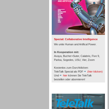
Inbound
Special: Collaborative Intelligence
We unite Human and Artifical Power.
In Kooperation mit:
Avaya, Bucher+Suter, Calabrio, Five 9,
Parloa, Sogedes, USU, Vier, Zoom
Kostenlos zum Durchklicken:
TeleTalk Special als PDF
(hier klicken)
Und
hier
können Sie TeleTalk
bestellen oder abonnieren!
Inbound
TeleTalk Archiv