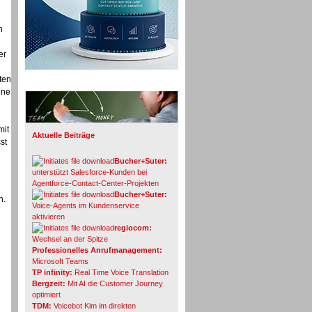
n
er
ten
Info-Board
ine
mit
Aktuelle Beiträge
st
Bucher+Suter:
unterstützt Salesforce-Kunden bei
Agentforce-Contact-Center-Projekten
Bucher+Suter:
n.
Voice-Agents im Kundenservice
aktivieren
regiocom:
Wechsel an der Spitze
Professionelles Anrufmanagement:
Microsoft Teams
TP infinity:
Real Time Voice Translation
Bergzeit:
Mit AI die Customer Journey
optimiert
TDM:
Voicebot Kim im direkten