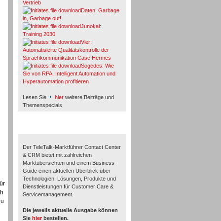
Vertrieb
Daten: Garbage
in, Garbage out!
Junokai:
Training 2030
Vier:
Automatisierte Qualitätskontrolle der
Sprachkommunikation Case Hermes
Sogedes: Wie
Sie von RPA, Intelligent Automation und
Hyperautomation profitieren
Lesen Sie
hier
weitere Beiträge und
Themenspecials
TeleTalk-Marktführer 1/2026
Der TeleTalk-Marktführer Contact Center
& CRM bietet mit zahlreichen
Marktübersichten und einem Business-
Guide einen aktuellen Überblick über
Technologien, Lösungen, Produkte und
ür
Dienstleistungen für Customer Care &
ch
Servicemanagement.
zu
Die jeweils aktuelle Ausgabe können
Sie
hier
bestellen.