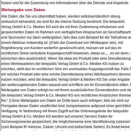
Nutzer und für die Zusendung von Informationen über die Dienste und Angebote.
Weitergabe von Daten
Alle Daten, die Sie uns übermittelt haben, werden selbstverständlich streng
vertraulich behandelt, sie sind für die interne Nutzung bestimmt. Die telepublic
Verlag GmbH & Co. Medien KG wird die mit Ihrer Zustimmung erhobenen und
gespeicherten Daten im Rahmen von vertraglichen Absprachen an Geschäftspart
und Sponsoren nur dann weitergeben, falls dies zum Beispiel für die Teilnahme a
einem Webinar notwendig ist. ((Falls der Download von Whitepaper (etc). mit
Registrierung von Kunden weiterhin gewünscht wird, müssen wir auf das im
rechtlichen Sinne verbotene Koppelgeschäft hinweisen, etwas so „…es sei denn, 
wünschen dies ausdrücklich. Wenn Sie etwa ein Produkt oder eine Dienstleistung
eines Werbepartners der telepublic Verlag GmbH & Co. Medien KG nutzen zu
möchten, stellt das im rechtlichen Sinn ein unerlaubtes Koppelgeschäft dar. Falls 
ein solches Produkt oder eine solche Dienstleistung eines Werbepartners denno
nutzen möchten, wird die telepublic Verlag GmbH & Medien KG Sie unter Angabe
der weiterzugebenden Daten separat und schriftlich um Ihr Einverständnis bitten. 
Weitergabe von Daten erfolgt nur mit Ihrem ausdrücklichen Einverständnis und ste
die telepublic Verlag GmbH & Co. Medien KG von rechtlichen Ansprüchen Ihrersei
frei.“ )) Eine Weitergabe von Daten an Dritte kann auch erfolgen, falls wir sind zur
Preisgabe dieser Daten verpflichtet sind, beispielsweise aufgrund einer gerichtlic
Verfügung. In Verbindung mit Ihrem Zugriff auf die Onlineangebote der telepublic
Verlag GmbH & Co. Medien KG werden auf unseren Servern Daten für
Sicherungszwecke gespeichert, die möglicherweise eine Identifizierung zulassen
(zum Beispiel IP-Adresse, Datum, Uhrzeit und betrachtete Seiten). Es findet keine