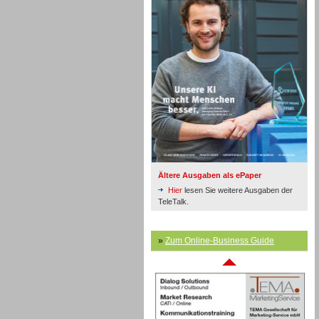
Inbound
Ältere Ausgaben als ePaper
Hier
lesen Sie weitere Ausgaben der
TeleTalk.
Inbound
»
Zum Online-Business Guide