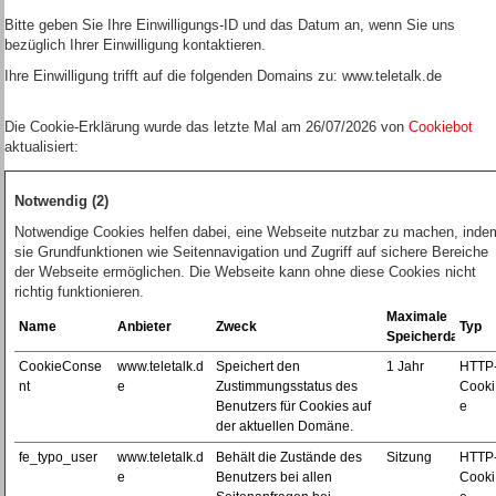
Bitte geben Sie Ihre Einwilligungs-ID und das Datum an, wenn Sie uns
bezüglich Ihrer Einwilligung kontaktieren.
Ihre Einwilligung trifft auf die folgenden Domains zu: www.teletalk.de
Die Cookie-Erklärung wurde das letzte Mal am 26/07/2026 von
Cookiebot
aktualisiert:
Notwendig (2)
Notwendige Cookies helfen dabei, eine Webseite nutzbar zu machen, inde
sie Grundfunktionen wie Seitennavigation und Zugriff auf sichere Bereiche
der Webseite ermöglichen. Die Webseite kann ohne diese Cookies nicht
richtig funktionieren.
Maximale
Name
Anbieter
Zweck
Typ
Speicherdauer
CookieConse
www.teletalk.d
Speichert den
1 Jahr
HTTP
nt
e
Zustimmungsstatus des
Cooki
Benutzers für Cookies auf
e
der aktuellen Domäne.
fe_typo_user
www.teletalk.d
Behält die Zustände des
Sitzung
HTTP
e
Benutzers bei allen
Cooki