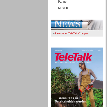
Partner
Service
Immer Up-To-Date
»
Newsletter TeleTalk-Compact
TeleTalk 04/26
TK- und ACD-Systeme