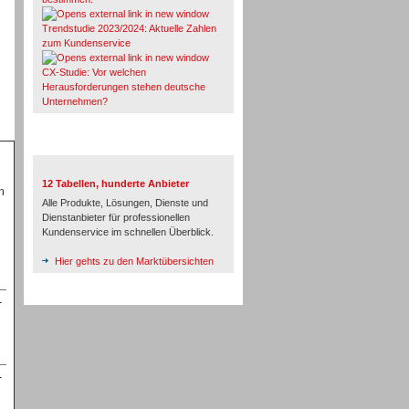
Trendstudie 2023/2024: Aktuelle Zahlen
zum Kundenservice
CX-Studie: Vor welchen
Herausforderungen stehen deutsche
Unternehmen?
TeleTalk-Marktübersichten
12 Tabellen, hunderte Anbieter
m
Alle Produkte, Lösungen, Dienste und
Dienstanbieter für professionellen
Kundenservice im schnellen Überblick.
Hier gehts zu den Marktübersichten
-
-