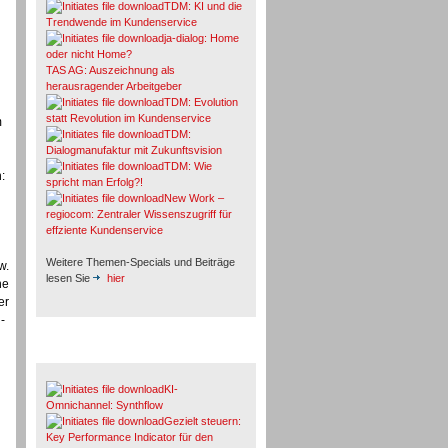
TDM: KI und die
Trendwende im Kundenservice
ja-dialog: Home
oder nicht Home?
TAS AG: Auszeichnung als
herausragender Arbeitgeber
TDM: Evolution
statt Revolution im Kundenservice
m
TDM:
Dialogmanufaktur mit Zukunftsvision
TDM: Wie
:
spricht man Erfolg?!
New Work –
regiocom: Zentraler Wissenszugriff für
effziente Kundenservice
Weitere Themen-Specials und Beiträge
w.
lesen Sie
hier
ne
er
-
Fachbeiträge & Cases
KI-
Omnichannel: Synthflow
Gezielt steuern:
Key Performance Indicator für den