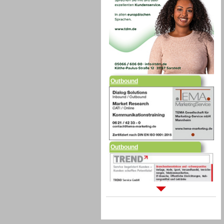
Outbound
Outbound
Sprachdialogsysteme u. Ki/
Sprachassistenten