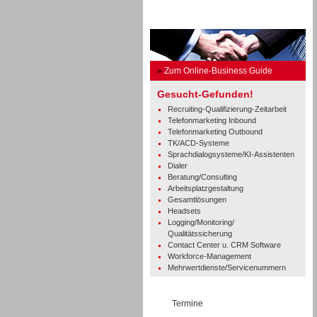
Business Guide
»
Zum Online-Business Guide
Gesucht-Gefunden!
Recruiting-Qualifizierung-Zeitarbeit
Telefonmarketing Inbound
Telefonmarketing Outbound
TK/ACD-Systeme
Sprachdialogsysteme/KI-Assistenten
Dialer
Beratung/Consulting
Arbeitsplatzgestaltung
Gesamtlösungen
Headsets
Logging/Monitoring/
Qualitätssicherung
Contact Center u. CRM Software
Workforce-Management
Mehrwertdienste/Servicenummern
Termine