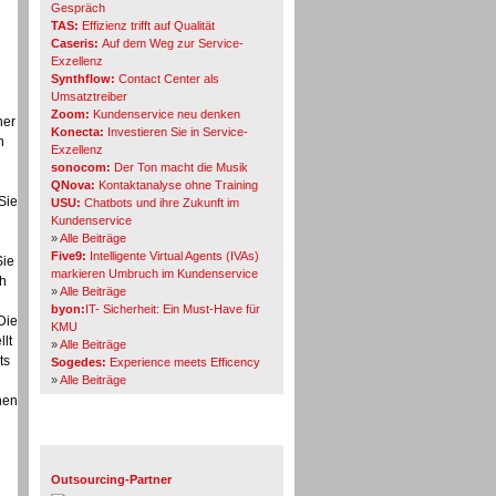
Gespräch
TAS:
Effizienz trifft auf Qualität
Caseris:
Auf dem Weg zur Service-
Exzellenz
Synthflow:
Contact Center als
Umsatztreiber
Zoom:
Kundenservice neu denken
ner
Konecta:
Investieren Sie in Service-
n
Exzellenz
sonocom:
Der Ton macht die Musik
QNova:
Kontaktanalyse ohne Training
Sie
USU:
Chatbots und ihre Zukunft im
Kundenservice
»
Alle Beiträge
Five9:
Intelligente Virtual Agents (IVAs)
Sie
markieren Umbruch im Kundenservice
ch
»
Alle Beiträge
byon:
IT- Sicherheit: Ein Must-Have für
Die
KMU
llt
»
Alle Beiträge
ts
Sogedes:
Experience meets Efficency
»
Alle Beiträge
hen
Themen-Specials
Outsourcing-Partner