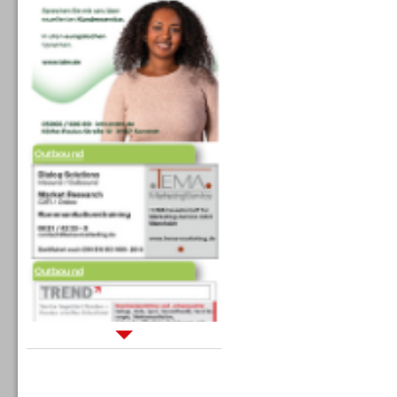
Outbound
Outbound
Sprachdialogsysteme u. Ki/
Sprachassistenten