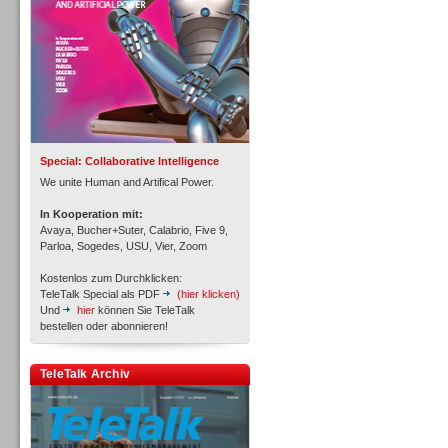
Inbound
Special: Collaborative Intelligence
We unite Human and Artifical Power.
In Kooperation mit:
Avaya, Bucher+Suter, Calabrio, Five 9,
Parloa, Sogedes, USU, Vier, Zoom
Kostenlos zum Durchklicken:
TeleTalk Special als PDF
(hier klicken)
Und
hier
können Sie TeleTalk
bestellen oder abonnieren!
TeleTalk Archiv
Inbound