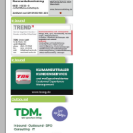
Inbound
Inbound
Outbound