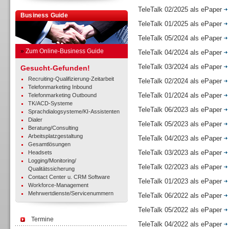
TeleTalk 02/2025 als ePaper
Business Guide
TeleTalk 01/2025 als ePaper
TeleTalk 05/2024 als ePaper
»
Zum Online-Business Guide
TeleTalk 04/2024 als ePaper
TeleTalk 03/2024 als ePaper
Gesucht-Gefunden!
Recruiting-Qualifizierung-Zeitarbeit
TeleTalk 02/2024 als ePaper
Telefonmarketing Inbound
TeleTalk 01/2024 als ePaper
Telefonmarketing Outbound
TK/ACD-Systeme
TeleTalk 06/2023 als ePaper
Sprachdialogsysteme/KI-Assistenten
Dialer
TeleTalk 05/2023 als ePaper
Beratung/Consulting
Arbeitsplatzgestaltung
TeleTalk 04/2023 als ePaper
Gesamtlösungen
TeleTalk 03/2023 als ePaper
Headsets
Logging/Monitoring/
TeleTalk 02/2023 als ePaper
Qualitätssicherung
Contact Center u. CRM Software
TeleTalk 01/2023 als ePaper
Workforce-Management
Mehrwertdienste/Servicenummern
TeleTalk 06/2022 als ePaper
TeleTalk 05/2022 als ePaper
Termine
TeleTalk 04/2022 als ePaper