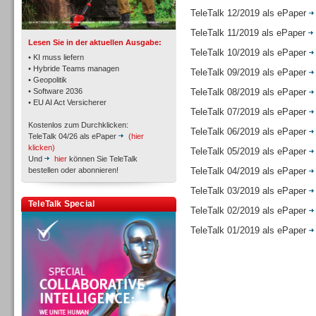
TK- und ACD-Systeme
TeleTalk 12/2019 als ePaper
TeleTalk 11/2019 als ePaper
Lesen Sie in der aktuellen Ausgabe:
TeleTalk 10/2019 als ePaper
• KI muss liefern
• Hybride Teams managen
TeleTalk 09/2019 als ePaper
• Geopolitik
• Software 2036
TeleTalk 08/2019 als ePaper
Workforce-Management
• EU AI Act Versicherer
TeleTalk 07/2019 als ePaper
Kostenlos zum Durchklicken:
TeleTalk 06/2019 als ePaper
TeleTalk 04/26 als ePaper
(hier
klicken)
TeleTalk 05/2019 als ePaper
Und
hier
können Sie TeleTalk
bestellen oder abonnieren!
TeleTalk 04/2019 als ePaper
TeleTalk 03/2019 als ePaper
Personal
TeleTalk Special
TeleTalk 02/2019 als ePaper
TeleTalk 01/2019 als ePaper
Personal