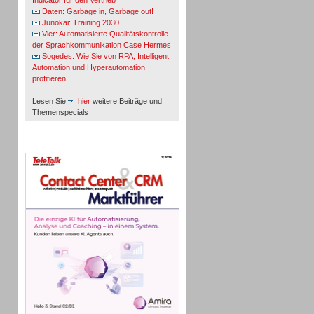
Indicator für den Vertrieb
Daten: Garbage in, Garbage out!
Junokai: Training 2030
Vier: Automatisierte Qualitätskontrolle
der Sprachkommunikation Case Hermes
Sogedes: Wie Sie von RPA, Intelligent
Automation und Hyperautomation
profitieren
Lesen Sie
hier
weitere Beiträge und
Themenspecials
TeleTalk-Marktführer 1/2026