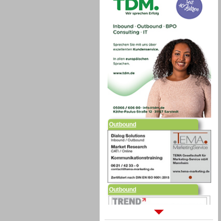
Outbound
Outbound