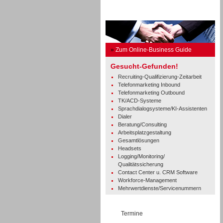
Business Guide
»
Zum Online-Business Guide
Gesucht-Gefunden!
Recruiting-Qualifizierung-Zeitarbeit
Telefonmarketing Inbound
Telefonmarketing Outbound
TK/ACD-Systeme
Sprachdialogsysteme/KI-Assistenten
Dialer
Beratung/Consulting
Arbeitsplatzgestaltung
Gesamtlösungen
Headsets
Logging/Monitoring/
Qualitätssicherung
Contact Center u. CRM Software
Workforce-Management
Mehrwertdienste/Servicenummern
Termine