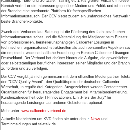
(Consulting, Hard- und Software, Training etc.). Als größter Verband in dies
Bereich vertritt er die Interessen gegenüber Medien und Politik und ist innerh
der Branche eine anerkannte Plattform für fachspezifischen
Informationsaustausch. Der CCV bietet zudem ein umfangreiches Netzwerk 
beste Branchenkontakte.
Zweck des Verbands laut Satzung ist die Förderung des fachspezifischen
Informationsaustausches und die Weiterbildung der Mitglieder beim Einsatz
von professionellen, herstellerunabhängigen Callcenter Lösungen in
technischen, organisatorisch-strukturellen als auch personellen Aspekten so
die empirisch, wissenschaftliche Forschung im Bereich Callcenter Lösungen 
Deutschland. Der Verband hat darüber hinaus die Aufgabe, die gewerblichen
oder selbstständigen beruflichen Interessen seiner Mitglieder und der Branc
zu fördern und zu verfolgen.
Der CCV vergibt jährlich gemeinsam mit dem offiziellen Medienpartner Teleta
den "CCV Quality Award", den Qualitätspreis der deutschen Callcenter
Wirtschaft, in regulär drei Kategorien. Ausgezeichnet werden Contactcenter-
Organisationen für herausragendes Engagement bei Mitarbeiterorientierung,
Kundenzufriedenheit oder IT-Innovationen. Ein „Preis der Jury“ für
herausragende Leistungen auf anderen Gebieten ist optional.
Mehr unter:
www.callcenter-verband.de
Aktuelle Nachrichten um KVD finden sie unter den
News
und
Terminmeldungen auf teletalk.de