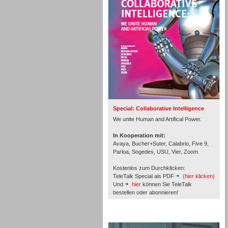
Personal
Inbound
Special: Collaborative Intelligence
We unite Human and Artifical Power.
In Kooperation mit:
Avaya, Bucher+Suter, Calabrio, Five 9,
Parloa, Sogedes, USU, Vier, Zoom
Kostenlos zum Durchklicken:
TeleTalk Special als PDF
(hier klicken)
Und
hier
können Sie TeleTalk
bestellen oder abonnieren!
TeleTalk Archiv
Inbound