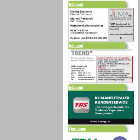
Inbound
Inbound
Outbound