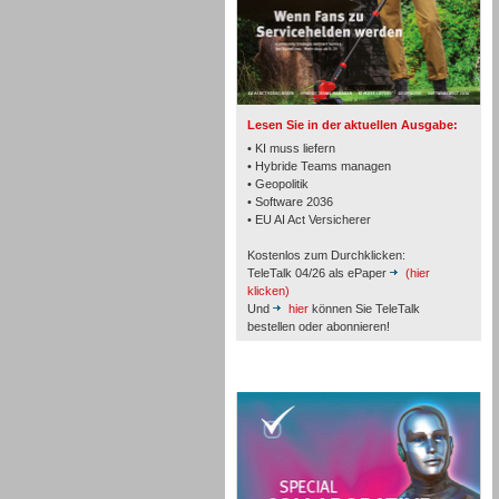
TK- und ACD-Systeme
Lesen Sie in der aktuellen Ausgabe:
• KI muss liefern
• Hybride Teams managen
• Geopolitik
• Software 2036
Workforce-Management
• EU AI Act Versicherer
Kostenlos zum Durchklicken:
TeleTalk 04/26 als ePaper
(hier
klicken)
Und
hier
können Sie TeleTalk
bestellen oder abonnieren!
Personal
TeleTalk Special