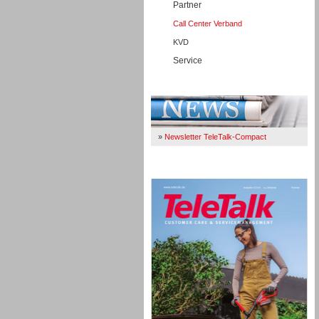
Partner
Call Center Verband
KVD
Service
Immer Up-To-Date
»
Newsletter TeleTalk-Compact
TeleTalk 04/26