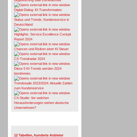
Begeisterung statt Zufriedenheit
Digital Dialog: KI-Transformation
Status und Trends: Kundenservice in
Deutschland
Highlights: Service Excellence Cockpit
Report 2024
Chancen und Risiken einer KI Steuer
CX-Trendradar 2024
Diese 5 KI-Trends werden 2024
bestimmen.
Trendstudie 2023/2024: Aktuelle Zahlen
zum Kundenservice
CX-Studie: Vor welchen
Herausforderungen stehen deutsche
Unternehmen?
TeleTalk-Marktübersichten
12 Tabellen, hunderte Anbieter