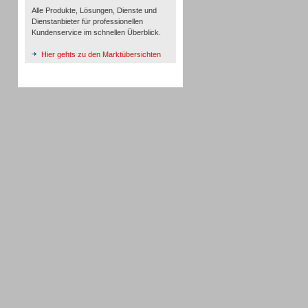
Alle Produkte, Lösungen, Dienste und
Dienstanbieter für professionellen
Kundenservice im schnellen Überblick.
Hier gehts zu den Marktübersichten