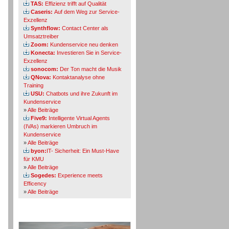
TAS:
Effizienz trifft auf Qualität
Caseris:
Auf dem Weg zur Service-
Exzellenz
Synthflow:
Contact Center als
Umsatztreiber
Zoom:
Kundenservice neu denken
Konecta:
Investieren Sie in Service-
Exzellenz
sonocom:
Der Ton macht die Musik
QNova:
Kontaktanalyse ohne
Training
USU:
Chatbots und ihre Zukunft im
Kundenservice
»
Alle Beiträge
Five9:
Intelligente Virtual Agents
(IVAs) markieren Umbruch im
Kundenservice
»
Alle Beiträge
byon:
IT- Sicherheit: Ein Must-Have
für KMU
»
Alle Beiträge
Sogedes:
Experience meets
Efficency
»
Alle Beiträge
Themen-Specials