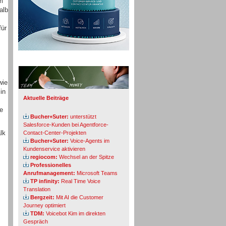
em
alb
für
Info-Board
wie
in
Aktuelle Beiträge
he
Bucher+Suter:
unterstützt
Salesforce-Kunden bei Agentforce-
lk
Contact-Center-Projekten
Bucher+Suter:
Voice-Agents im
Kundenservice aktivieren
regiocom:
Wechsel an der Spitze
Professionelles
Anrufmanagement:
Microsoft Teams
TP infinity:
Real Time Voice
Translation
Bergzeit:
Mit AI die Customer
Journey optimiert
TDM:
Voicebot Kim im direkten
Gespräch