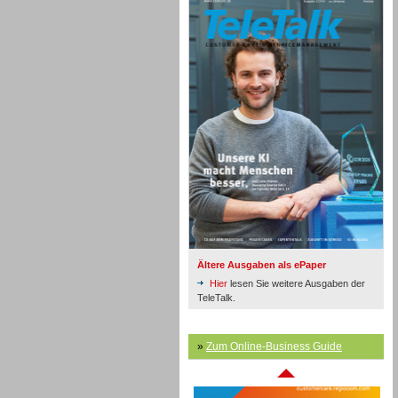
Inbound
Ältere Ausgaben als ePaper
Hier
lesen Sie weitere Ausgaben der
TeleTalk.
»
Zum Online-Business Guide
Inbound