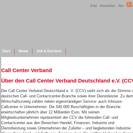
iPad
Newsletter
Abo
Start
News
Job & Karriere
Call Center Verband
Über den Call Center Verband Deutschland e.V. (CC
Der Call Center Verband Deutschland e. V. (CCV) sieht sich als die Stimme 
deutschen Call- und Contactcenter-Branche sowie ihrer Dienstleister. Zu de
Wirtschaftszweig zählen neben eigenständigen Service- auch Inhouse-
Callcenter in Unternehmen. Die 540.000 Beschäftigten in der Branche
erwirtschaften jährlich über 12 Milliarden Euro. Mit seinen
Mitgliedsunternehmen repräsentiert der CCV die führenden Call- und
Contactcenter aus den Bereichen Handel, Finanzen, Industrie und
Dienstleistung sowie Unternehmen der Zuliefer – und begleitenden Industrie