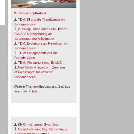
Outsourcing-Partner
TDM: KI und die Trendwende im
Kundenservice
ja-dialog: Home oder nicht Home?
TAS AG: Auszeichnung als
herausragender Arbeitgeber
TDM: Evolution statt Revolution im
Kundenservice
TDM: Dialogmanufaktur mit
Zukunftsvision
TDM: Wie spricht man Erfolg?!
New Work – regiocom: Zentraler
Wissenszugriff für effziente
Kundenservice
Weitere Themen-Specials und Beiträge
lesen Sie
hier
Fachbeiträge & Cases
KI- Omnichannel: Synthflow
Gezielt steuern: Key Performance