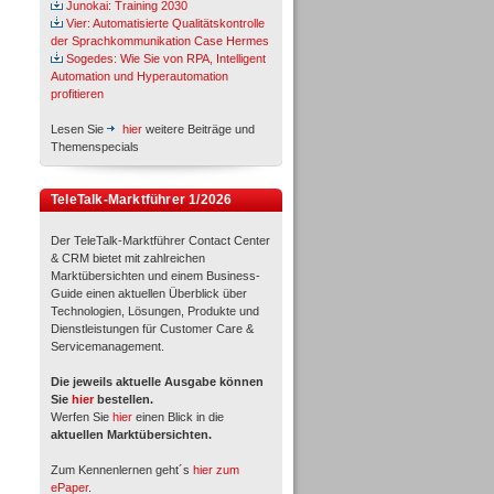
Junokai: Training 2030
Vier: Automatisierte Qualitätskontrolle
der Sprachkommunikation Case Hermes
Sogedes: Wie Sie von RPA, Intelligent
Automation und Hyperautomation
profitieren
Lesen Sie
hier
weitere Beiträge und
Themenspecials
TeleTalk-Marktführer 1/2026
Der TeleTalk-Marktführer Contact Center
& CRM bietet mit zahlreichen
Marktübersichten und einem Business-
Guide einen aktuellen Überblick über
Technologien, Lösungen, Produkte und
Dienstleistungen für Customer Care &
Servicemanagement.
Die jeweils aktuelle Ausgabe können
Sie
hier
bestellen.
Werfen Sie
hier
einen Blick in die
aktuellen Marktübersichten.
Zum Kennenlernen geht´s
hier zum
ePaper
.