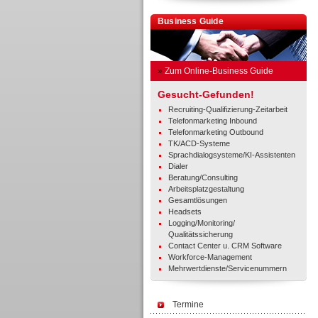
Business Guide
»
Zum Online-Business Guide
Gesucht-Gefunden!
Recruiting-Qualifizierung-Zeitarbeit
Telefonmarketing Inbound
Telefonmarketing Outbound
TK/ACD-Systeme
Sprachdialogsysteme/KI-Assistenten
Dialer
Beratung/Consulting
Arbeitsplatzgestaltung
Gesamtlösungen
Headsets
Logging/Monitoring/
Qualitätssicherung
Contact Center u. CRM Software
Workforce-Management
Mehrwertdienste/Servicenummern
Termine