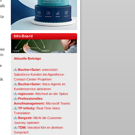
em
alb
für
Info-Board
wie
in
Aktuelle Beiträge
he
Bucher+Suter:
unterstützt
Salesforce-Kunden bei Agentforce-
lk
Contact-Center-Projekten
Bucher+Suter:
Voice-Agents im
Kundenservice aktivieren
regiocom:
Wechsel an der Spitze
Professionelles
Anrufmanagement:
Microsoft Teams
TP infinity:
Real Time Voice
Translation
Bergzeit:
Mit AI die Customer
Journey optimiert
TDM:
Voicebot Kim im direkten
Gespräch