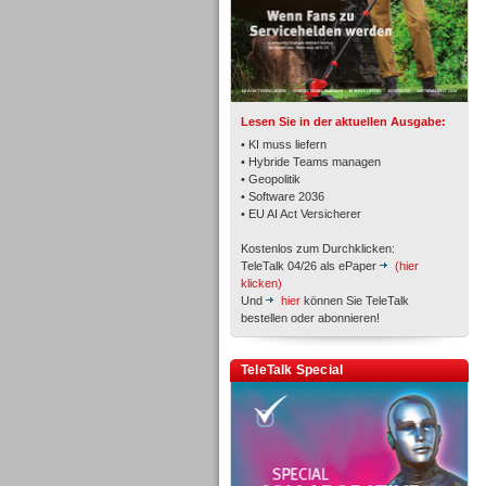
TK- und ACD-Systeme
Lesen Sie in der aktuellen Ausgabe:
• KI muss liefern
• Hybride Teams managen
• Geopolitik
• Software 2036
Workforce-Management
• EU AI Act Versicherer
Kostenlos zum Durchklicken:
TeleTalk 04/26 als ePaper
(hier
klicken)
Und
hier
können Sie TeleTalk
bestellen oder abonnieren!
Personal
TeleTalk Special