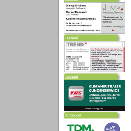
Inbound
Inbound
Outbound