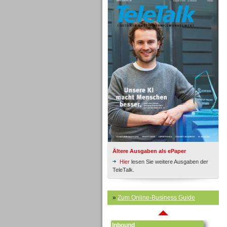
Inbound
Ältere Ausgaben als ePaper
Hier
lesen Sie weitere Ausgaben der
TeleTalk.
»
Zum Online-Business Guide
Inbound