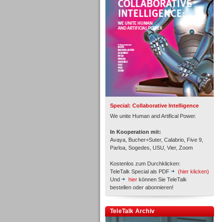
Personal
Inbound
Special: Collaborative Intelligence
We unite Human and Artifical Power.
In Kooperation mit:
Avaya, Bucher+Suter, Calabrio, Five 9,
Parloa, Sogedes, USU, Vier, Zoom
Kostenlos zum Durchklicken:
TeleTalk Special als PDF
(hier klicken)
Und
hier
können Sie TeleTalk
bestellen oder abonnieren!
Inbound
TeleTalk Archiv