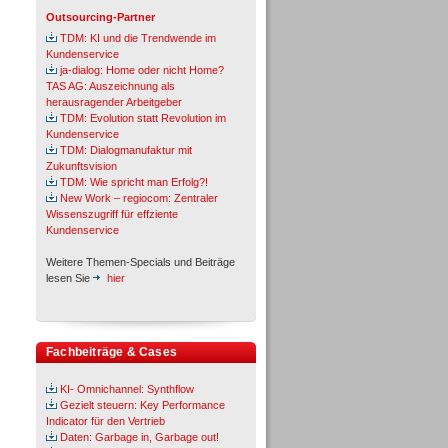
Outsourcing-Partner
TDM: KI und die Trendwende im
Kundenservice
ja-dialog: Home oder nicht Home?
TAS AG: Auszeichnung als
herausragender Arbeitgeber
TDM: Evolution statt Revolution im
Kundenservice
TDM: Dialogmanufaktur mit
Zukunftsvision
TDM: Wie spricht man Erfolg?!
New Work – regiocom: Zentraler
Wissenszugriff für effziente
Kundenservice
Weitere Themen-Specials und Beiträge
lesen Sie
hier
Fachbeiträge & Cases
KI- Omnichannel: Synthflow
Gezielt steuern: Key Performance
Indicator für den Vertrieb
Daten: Garbage in, Garbage out!