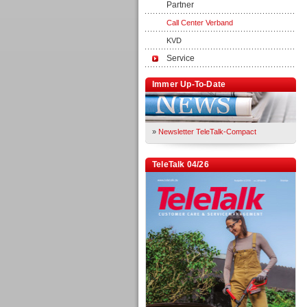
Partner
Call Center Verband
KVD
Service
Immer Up-To-Date
»
Newsletter TeleTalk-Compact
TeleTalk 04/26