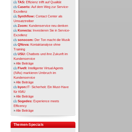
TAS:
Effizienz trifft auf Qualität
Caseris:
Auf dem Weg zur Service-
Exzellenz
Synthflow:
Contact Center als
Umsatztreiber
Zoom:
Kundenservice neu denken
Konecta:
Investieren Sie in Service-
Exzellenz
sonocom:
Der Ton macht die Musik
QNova:
Kontaktanalyse ohne
Training
USU:
Chatbots und ihre Zukunft im
Kundenservice
»
Alle Beiträge
Five9:
Intelligente Virtual Agents
(IVAs) markieren Umbruch im
Kundenservice
»
Alle Beiträge
byon:
IT- Sicherheit: Ein Must-Have
für KMU
»
Alle Beiträge
Sogedes:
Experience meets
Efficency
»
Alle Beiträge
Themen-Specials