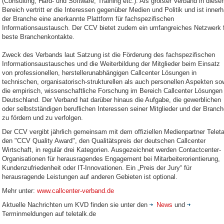
(Consulting, Hard- und Software, Training etc.). Als größter Verband in dies
Bereich vertritt er die Interessen gegenüber Medien und Politik und ist innerh
der Branche eine anerkannte Plattform für fachspezifischen
Informationsaustausch. Der CCV bietet zudem ein umfangreiches Netzwerk 
beste Branchenkontakte.
Zweck des Verbands laut Satzung ist die Förderung des fachspezifischen
Informationsaustausches und die Weiterbildung der Mitglieder beim Einsatz
von professionellen, herstellerunabhängigen Callcenter Lösungen in
technischen, organisatorisch-strukturellen als auch personellen Aspekten so
die empirisch, wissenschaftliche Forschung im Bereich Callcenter Lösungen 
Deutschland. Der Verband hat darüber hinaus die Aufgabe, die gewerblichen
oder selbstständigen beruflichen Interessen seiner Mitglieder und der Branc
zu fördern und zu verfolgen.
Der CCV vergibt jährlich gemeinsam mit dem offiziellen Medienpartner Teleta
den "CCV Quality Award", den Qualitätspreis der deutschen Callcenter
Wirtschaft, in regulär drei Kategorien. Ausgezeichnet werden Contactcenter-
Organisationen für herausragendes Engagement bei Mitarbeiterorientierung,
Kundenzufriedenheit oder IT-Innovationen. Ein „Preis der Jury“ für
herausragende Leistungen auf anderen Gebieten ist optional.
Mehr unter:
www.callcenter-verband.de
Aktuelle Nachrichten um KVD finden sie unter den
News
und
Terminmeldungen auf teletalk.de