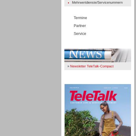
Mehrwertdienste/Servicenummern
Termine
Partner
Service
Immer Up-To-Date
»
Newsletter TeleTalk-Compact
TeleTalk 04/26