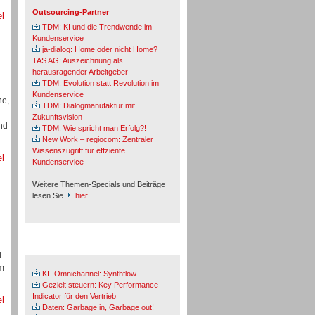
Outsourcing-Partner
el
TDM: KI und die Trendwende im
Kundenservice
ja-dialog: Home oder nicht Home?
TAS AG: Auszeichnung als
herausragender Arbeitgeber
TDM: Evolution statt Revolution im
Kundenservice
he,
TDM: Dialogmanufaktur mit
Zukunftsvision
nd
TDM: Wie spricht man Erfolg?!
New Work – regiocom: Zentraler
Wissenszugriff für effziente
el
Kundenservice
Weitere Themen-Specials und Beiträge
lesen Sie
hier
Fachbeiträge & Cases
d
um
KI- Omnichannel: Synthflow
Gezielt steuern: Key Performance
Indicator für den Vertrieb
el
Daten: Garbage in, Garbage out!