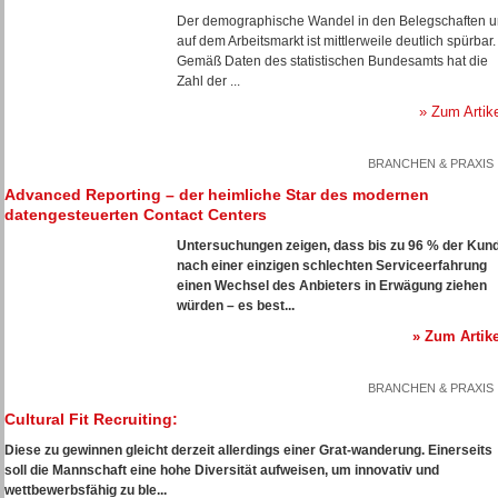
Der demographische Wandel in den Belegschaften 
auf dem Arbeitsmarkt ist mittlerweile deutlich spürbar.
Gemäß Daten des statistischen Bundesamts hat die
Zahl der ...
» Zum Artik
BRANCHEN & PRAXIS
Advanced Reporting – der heimliche Star des modernen
datengesteuerten Contact Centers
Untersuchungen zeigen, dass bis zu 96 % der Kun
nach einer einzigen schlechten Serviceerfahrung
einen Wechsel des Anbieters in Erwägung ziehen
würden – es best...
» Zum Artike
BRANCHEN & PRAXIS
Cultural Fit Recruiting:
Diese zu gewinnen gleicht derzeit allerdings einer Grat-wanderung. Einerseits
soll die Mannschaft eine hohe Diversität aufweisen, um innovativ und
wettbewerbsfähig zu ble...