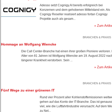
Adesso setzt Cognigy.AI bereits erfolgreich bei
Konzernen und dem gehobenen Mittelstand ein. Als
Cognigy Reseller realisiert adesso fortan Cognigy
Projekte auch als gesam...
» Zum Artik
BRANCHEN & PRAXIS
Hommage an Wolfgang Wiencke
Die Call Center-Branche hat einen ihrer großen Pioniere verloren. 
Alter von 81 Jahren ist Wolfgang Wiencke am 19. August 2022 nac
längerer Krankheit verstorben. Sein ...
» Zum Artik
BRANCHEN & PRAXIS
Fünf Wege zu einer grüneren IT
Rund vier Prozent aller Kohlenstoffemissionen weltwe
gehen auf das Konto der IT-Branche. Das ist genaus
viel, wie die Luftfahrtindustrie verursacht. Auf dem W
zu Net...