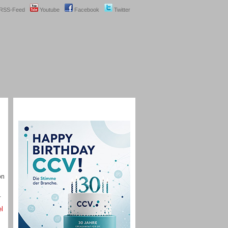
RSS-Feed
Youtube
Facebook
Twitter
on
.
el