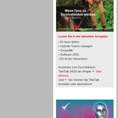
TK- und ACD-Systeme
Lesen Sie in der aktuellen Ausgabe:
• KI muss liefern
• Hybride Teams managen
• Geopolitik
• Software 2036
Workforce-Management
• EU AI Act Versicherer
Kostenlos zum Durchklicken:
TeleTalk 04/26 als ePaper
(hier
klicken)
Und
hier
können Sie TeleTalk
bestellen oder abonnieren!
Personal
TeleTalk Special