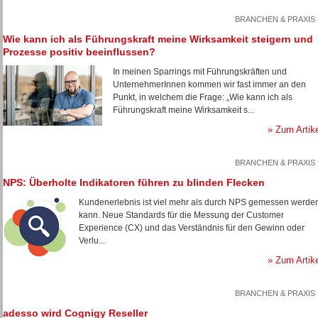
BRANCHEN & PRAXIS
Wie kann ich als Führungskraft meine Wirksamkeit steigern und
Prozesse positiv beeinflussen?
In meinen Sparrings mit Führungskräften und
UnternehmerInnen kommen wir fast immer an den
Punkt, in welchem die Frage: „Wie kann ich als
Führungskraft meine Wirksamkeit s...
» Zum Artik
BRANCHEN & PRAXIS
NPS: Überholte Indikatoren führen zu blinden Flecken
Kundenerlebnis ist viel mehr als durch NPS gemessen werde
kann. Neue Standards für die Messung der Customer
Experience (CX) und das Verständnis für den Gewinn oder
Verlu...
» Zum Artik
BRANCHEN & PRAXIS
adesso wird Cognigy Reseller