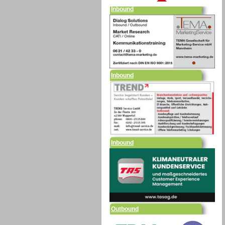
Inbound
Inbound
Outbound