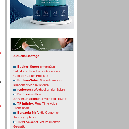
Info-Board
el
Aktuelle Beiträge
Bucher+Suter:
unterstützt
Salesforce-Kunden bei Agentforce-
Contact-Center-Projekten
Bucher+Suter:
Voice-Agents im
n
Kundenservice aktivieren
regiocom:
Wechsel an der Spitze
Professionelles
Anrufmanagement:
Microsoft Teams
TP infinity:
Real Time Voice
el
Translation
Bergzeit:
Mit AI die Customer
Journey optimiert
TDM:
Voicebot Kim im direkten
Gespräch