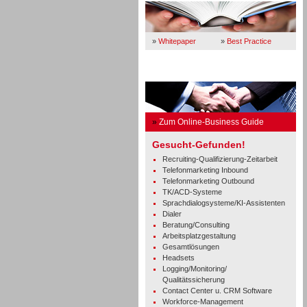
»
Whitepaper
»
Best Practice
Business Guide
»
Zum Online-Business Guide
Gesucht-Gefunden!
Recruiting-Qualifizierung-Zeitarbeit
Telefonmarketing Inbound
Telefonmarketing Outbound
TK/ACD-Systeme
Sprachdialogsysteme/KI-Assistenten
Dialer
Beratung/Consulting
Arbeitsplatzgestaltung
Gesamtlösungen
Headsets
Logging/Monitoring/
Qualitätssicherung
Contact Center u. CRM Software
Workforce-Management