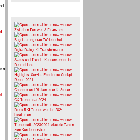
und
Whitepaper & Studien
Zwischen Fernweh & Finanzamt
el
Begeisterung statt Zufriedenheit
Digital Dialog: KI-Transformation
Status und Trends: Kundenservice in
Deutschland
den
Highlights: Service Excellence Cockpit
Report 2024
Chancen und Risiken einer KI Steuer
l
CX-Trendradar 2024
Diese 5 KI-Trends werden 2024
bestimmen.
Trendstudie 2023/2024: Aktuelle Zahlen
zum Kundenservice
CX-Studie: Vor welchen