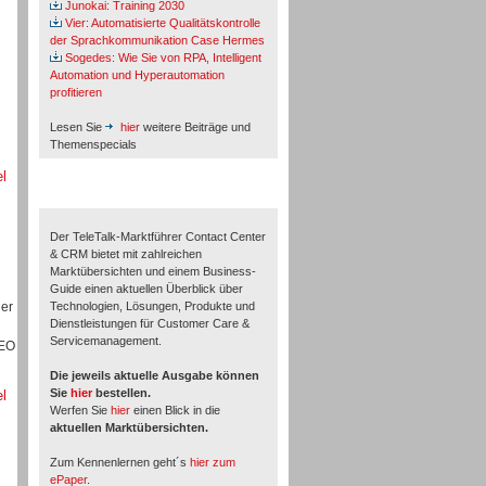
Junokai: Training 2030
Vier: Automatisierte Qualitätskontrolle
der Sprachkommunikation Case Hermes
Sogedes: Wie Sie von RPA, Intelligent
Automation und Hyperautomation
profitieren
u
Lesen Sie
hier
weitere Beiträge und
Themenspecials
el
TeleTalk-Marktführer 1/2026
Der TeleTalk-Marktführer Contact Center
& CRM bietet mit zahlreichen
Marktübersichten und einem Business-
Guide einen aktuellen Überblick über
der
Technologien, Lösungen, Produkte und
Dienstleistungen für Customer Care &
Servicemanagement.
CEO
Die jeweils aktuelle Ausgabe können
Sie
hier
bestellen.
el
Werfen Sie
hier
einen Blick in die
aktuellen Marktübersichten.
Zum Kennenlernen geht´s
hier zum
ePaper
.