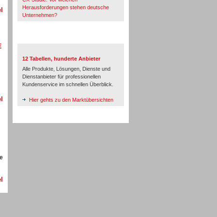
Herausforderungen stehen deutsche
l
Unternehmen?
TeleTalk-Marktübersichten
E
12 Tabellen, hunderte Anbieter
Alle Produkte, Lösungen, Dienste und
Dienstanbieter für professionellen
Kundenservice im schnellen Überblick.
l
Hier gehts zu den Marktübersichten
de
l