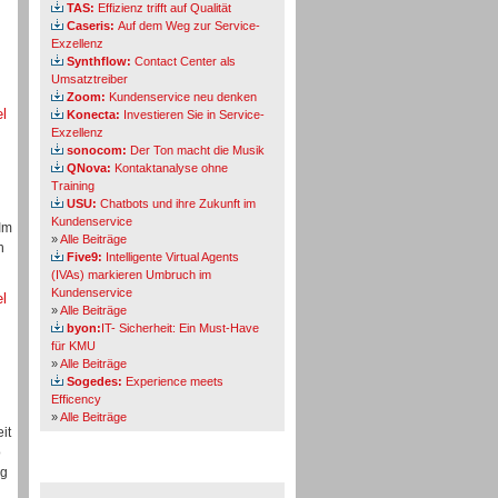
TAS:
Effizienz trifft auf Qualität
Caseris:
Auf dem Weg zur Service-
Exzellenz
Synthflow:
Contact Center als
Umsatztreiber
Zoom:
Kundenservice neu denken
el
Konecta:
Investieren Sie in Service-
Exzellenz
sonocom:
Der Ton macht die Musik
QNova:
Kontaktanalyse ohne
Training
USU:
Chatbots und ihre Zukunft im
Kundenservice
Im
»
Alle Beiträge
h
Five9:
Intelligente Virtual Agents
(IVAs) markieren Umbruch im
Kundenservice
el
»
Alle Beiträge
byon:
IT- Sicherheit: Ein Must-Have
für KMU
»
Alle Beiträge
Sogedes:
Experience meets
Efficency
»
Alle Beiträge
it
o
Themen-Specials
eg