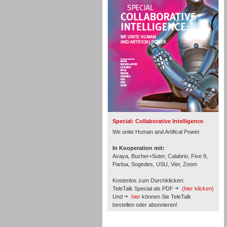
Personal
Inbound
Special: Collaborative Intelligence
We unite Human and Artifical Power.
In Kooperation mit:
Avaya, Bucher+Suter, Calabrio, Five 9,
Parloa, Sogedes, USU, Vier, Zoom
Kostenlos zum Durchklicken:
TeleTalk Special als PDF
(hier klicken)
Und
hier
können Sie TeleTalk
bestellen oder abonnieren!