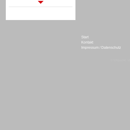
Sprachdialogsysteme u. Ki/
Sprachassistenten
Start
Kontakt
Impressum / Datenschutz
Sprachdialogsysteme u. Ki/
Sprachassistenten
© telepublic V