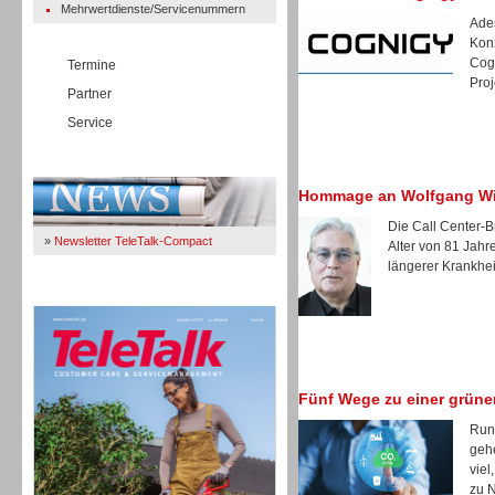
Mehrwertdienste/Servicenummern
Ades
Kon
Cogn
Termine
Proj
Partner
Service
Immer Up-To-Date
Hommage an Wolfgang W
Die Call Center-B
»
Newsletter TeleTalk-Compact
Alter von 81 Jah
längerer Krankheit
TeleTalk 04/26
Fünf Wege zu einer grüne
Rund
gehe
viel
zu N