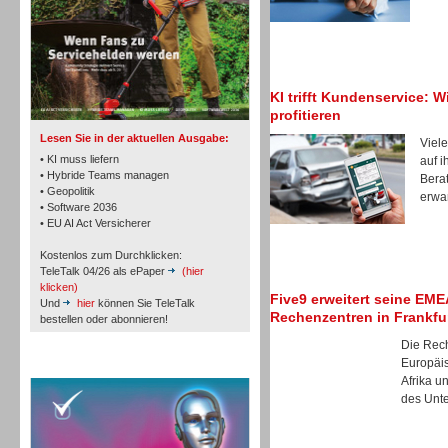
TK- und ACD-Systeme
KI trifft Kundenservice: W
profitieren
Lesen Sie in der aktuellen Ausgabe:
Viele
• KI muss liefern
auf i
• Hybride Teams managen
Berat
• Geopolitik
erwar
• Software 2036
Workforce-Management
• EU AI Act Versicherer
Kostenlos zum Durchklicken:
TeleTalk 04/26 als ePaper
(hier
klicken)
Five9 erweitert seine EM
Und
hier
können Sie TeleTalk
Rechenzentren in Frankfu
bestellen oder abonnieren!
Die Rec
Personal
Europäi
TeleTalk Special
Afrika u
des Unte