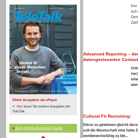
TeleTalk Archiv
Inbound
Der
auf 
Gem
Zahl
Inbound
Advanced Reporting – der
datengesteuerten Contact
Unt
nac
ein
würd
Ältere Ausgaben als ePaper
Hier
lesen Sie weitere Ausgaben der
TeleTalk.
Cultural Fit Recruiting:
Diese zu gewinnen gleicht derze
»
Zum Online-Business Guide
soll die Mannschaft eine hohe 
Inbound
wettbewerbsfähig zu ble...