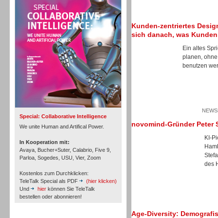
Personal
Kunden-zentriertes Design
sich danach, was Kunden
Ein altes Spr
planen, ohne
benutzen wer
Inbound
NEWSL
Special: Collaborative Intelligence
novomind-Gründer Peter S
We unite Human and Artifical Power.
KI-P
In Kooperation mit:
Hamb
Avaya, Bucher+Suter, Calabrio, Five 9,
Stef
Parloa, Sogedes, USU, Vier, Zoom
des 
Kostenlos zum Durchklicken:
TeleTalk Special als PDF
(hier klicken)
Und
hier
können Sie TeleTalk
bestellen oder abonnieren!
Age-Diversity: Demografis