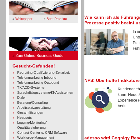
Wie kann ich als Führung
»
Whitepaper
»
Best Practice
Prozesse positiv beeinfl
In m
Business Guide
Unt
Punk
Führ
»
Zum Online-Business Guide
Gesucht-Gefunden!
Recruiting-Qualifizierung-Zeitarbeit
Telefonmarketing Inbound
NPS: Überholte Indikatore
Telefonmarketing Outbound
TK/ACD-Systeme
Kundenerlebn
Sprachdialogsysteme/KI-Assistenten
kann. Neue S
Dialer
Experience (
Beratung/Consulting
Verlu...
Arbeitsplatzgestaltung
Gesamtlösungen
Headsets
Logging/Monitoring/
Qualitätssicherung
Contact Center u. CRM Software
adesso wird Cognigy Rese
Workforce-Management